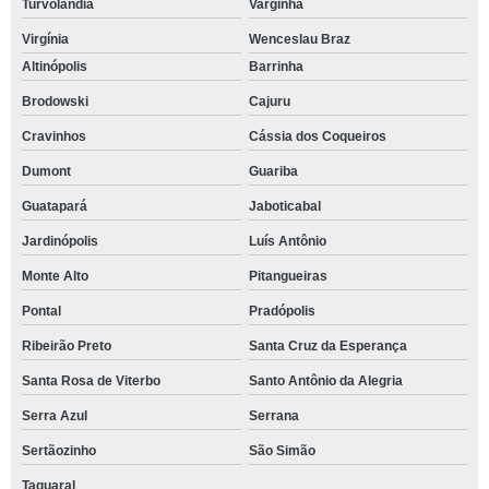
Turvolândia
Varginha
Virgínia
Wenceslau Braz
Altinópolis
Barrinha
Brodowski
Cajuru
Cravinhos
Cássia dos Coqueiros
Dumont
Guariba
Guatapará
Jaboticabal
Jardinópolis
Luís Antônio
Monte Alto
Pitangueiras
Pontal
Pradópolis
Ribeirão Preto
Santa Cruz da Esperança
Santa Rosa de Viterbo
Santo Antônio da Alegria
Serra Azul
Serrana
Sertãozinho
São Simão
Taquaral