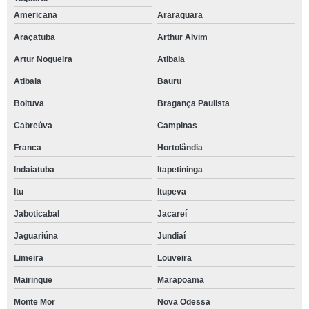
Americana
Araraquara
Araçatuba
Arthur Alvim
Artur Nogueira
Atibaia
Atibaia
Bauru
Boituva
Bragança Paulista
Cabreúva
Campinas
Franca
Hortolândia
Indaiatuba
Itapetininga
Itu
Itupeva
Jaboticabal
Jacareí
Jaguariúna
Jundiaí
Limeira
Louveira
Mairinque
Marapoama
Monte Mor
Nova Odessa