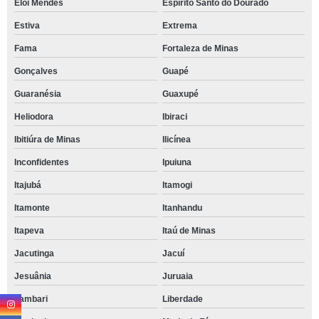
Elói Mendes
Espírito Santo do Dourado
Estiva
Extrema
Fama
Fortaleza de Minas
Gonçalves
Guapé
Guaranésia
Guaxupé
Heliodora
Ibiraci
Ibitiúra de Minas
Ilicínea
Inconfidentes
Ipuiuna
Itajubá
Itamogi
Itamonte
Itanhandu
Itapeva
Itaú de Minas
Jacutinga
Jacuí
Jesuânia
Juruaia
Lambari
Liberdade