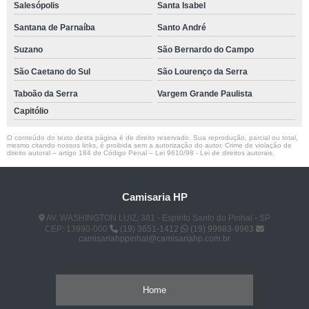
Salesópolis
Santa Isabel
Santana de Parnaíba
Santo André
Suzano
São Bernardo do Campo
São Caetano do Sul
São Lourenço da Serra
Taboão da Serra
Vargem Grande Paulista
Capitólio
O conteúdo do texto desta página é de direito reservado. Sua reprodução, parcial ou total,
mesmo citando nossos links, é proibida sem a autorização do autor. Crime de violação de
direito autoral – artigo 184 do Código Penal –
Lei 9610/98 - Lei de direitos autorais
.
Camisaria HP
AV. WASHINGTON LUIZ, 381 - Espírito Santo do Pinhal - SP
CEP: 13990-000
(19) 3651-1412
(19) 99983-9963
camisariahppinhal@camisariahp.com.br
Home