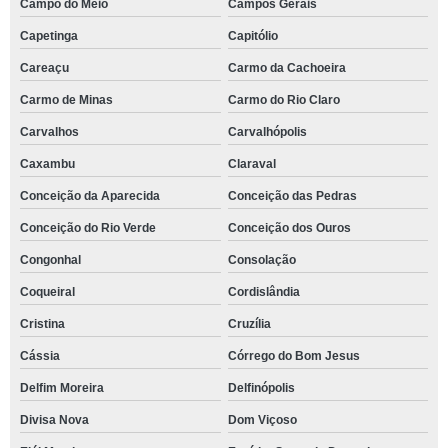
Campo do Meio
Campos Gerais
Capetinga
Capitólio
Careaçu
Carmo da Cachoeira
Carmo de Minas
Carmo do Rio Claro
Carvalhos
Carvalhópolis
Caxambu
Claraval
Conceição da Aparecida
Conceição das Pedras
Conceição do Rio Verde
Conceição dos Ouros
Congonhal
Consolação
Coqueiral
Cordislândia
Cristina
Cruzília
Cássia
Córrego do Bom Jesus
Delfim Moreira
Delfinópolis
Divisa Nova
Dom Viçoso