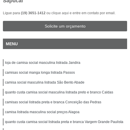
Sapucaí
Ligue para
(19) 3651-1412
ou
clique aqui
e entre em contato por email.
Solicite um orçamento
MENU
loja de camisa social masculina listrada Jandira
camisas social manga longa listrada Passos
camisa social masculina listrada São Bento Abade
quanto custa camisa social masculina listrada preto e branco Caldas
camisas social listrada preta e branca Conceição das Pedras
camisa listrada masculina social preços Alagoa
quanto custa camisa social listrada preta e branca Vargem Grande Paulista