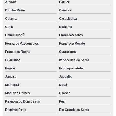
ARUJÁ
Barueri
Biritiba Mirim
Caieiras
Cajamar
Carapicuíba
Cotia
Diadema
Embu Guaçú
Embu das Artes
Ferraz de Vasconcelos
Francisco Morato
Franco da Rocha
Guararema
Guarulhos
Itapecerica da Serra
Itapevi
Itaquaquecetuba
Jandira
Juquitiba
Mairiporã
Mauá
Mogi das Cruzes
Osasco
Pirapora do Bom Jesus
Poá
Ribeirão Pires
Rio Grande da Serra