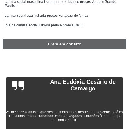
camisa social masculina listrada preto e branco preços Vargem Grande
Paulista
camisa social azul listrada preços Fortaleza de Minas
loja de camisa social listrada preta e branca Dic III
Entre em contato
Ana Eudóxia Cesário de
Camargo
As melhores camisas que vestem meus filhos desde a adolescência até os
dias atuais em que trabalham como advogados. Parabéns à toda equipe
da Camisaria HP!