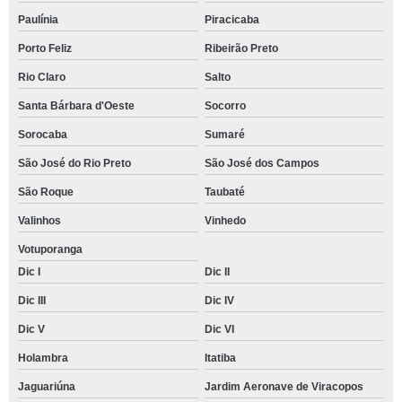
Paulínia
Piracicaba
Porto Feliz
Ribeirão Preto
Rio Claro
Salto
Santa Bárbara d'Oeste
Socorro
Sorocaba
Sumaré
São José do Rio Preto
São José dos Campos
São Roque
Taubaté
Valinhos
Vinhedo
Votuporanga
Dic I
Dic II
Dic III
Dic IV
Dic V
Dic VI
Holambra
Itatiba
Jaguariúna
Jardim Aeronave de Viracopos