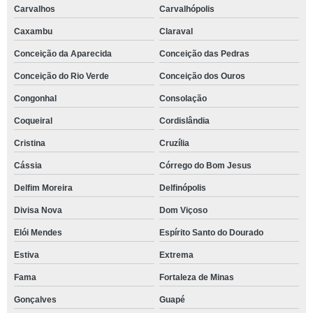
Carvalhos
Carvalhópolis
Caxambu
Claraval
Conceição da Aparecida
Conceição das Pedras
Conceição do Rio Verde
Conceição dos Ouros
Congonhal
Consolação
Coqueiral
Cordislândia
Cristina
Cruzília
Cássia
Córrego do Bom Jesus
Delfim Moreira
Delfinópolis
Divisa Nova
Dom Viçoso
Elói Mendes
Espírito Santo do Dourado
Estiva
Extrema
Fama
Fortaleza de Minas
Gonçalves
Guapé