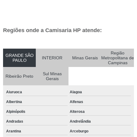
Regiões onde a Camisaria HP atende:
Região
GRANDE SÃO
INTERIOR
Minas Gerais
Metropolitana de
PAULO
Campinas
Sul Minas
Ribeirão Preto
Gerais
Aiuruoca
Alagoa
Albertina
Alfenas
Alpinópolis
Alterosa
Andradas
Andrelândia
Arantina
Arceburgo