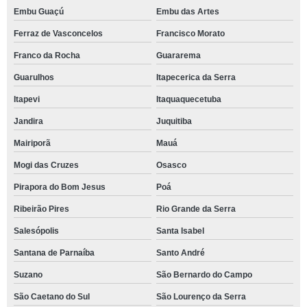
Embu Guaçú
Embu das Artes
Ferraz de Vasconcelos
Francisco Morato
Franco da Rocha
Guararema
Guarulhos
Itapecerica da Serra
Itapevi
Itaquaquecetuba
Jandira
Juquitiba
Mairiporã
Mauá
Mogi das Cruzes
Osasco
Pirapora do Bom Jesus
Poá
Ribeirão Pires
Rio Grande da Serra
Salesópolis
Santa Isabel
Santana de Parnaíba
Santo André
Suzano
São Bernardo do Campo
São Caetano do Sul
São Lourenço da Serra