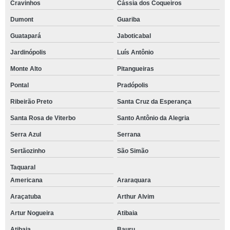
Cravinhos
Cássia dos Coqueiros
Dumont
Guariba
Guatapará
Jaboticabal
Jardinópolis
Luís Antônio
Monte Alto
Pitangueiras
Pontal
Pradópolis
Ribeirão Preto
Santa Cruz da Esperança
Santa Rosa de Viterbo
Santo Antônio da Alegria
Serra Azul
Serrana
Sertãozinho
São Simão
Taquaral
Americana
Araraquara
Araçatuba
Arthur Alvim
Artur Nogueira
Atibaia
Atibaia
Bauru