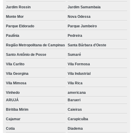
Jardim Rossin
Jardim Samambaia
Monte Mor
Nova Odessa
Parque Eldorado
Parque Jambeiro
Paulínia
Pedreira
Região Metropolitana de Campinas
Santa Bárbara d'Oeste
Santo Antônio de Posse
Sumaré
Vila Carlito
Vila Formosa
Vila Georgina
Vila Industrial
Vila Mimosa
Vila Rica
Vinhedo
americana
ARUJÁ
Barueri
Biritiba Mirim
Caieiras
Cajamar
Carapicuíba
Cotia
Diadema