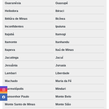
Guaranésia
Guaxupé
Heliodora
Ibiraci
Ibitiúra de Minas
Ilicínea
Inconfidentes
Ipuiuna
Itajubá
Itamogi
Itamonte
Itanhandu
Itapeva
Itaú de Minas
Jacutinga
Jacuí
Jesuânia
Juruaia
Lambari
Liberdade
Machado
Maria da Fé
Marmelópolis
Minduri
Monsenhor Paulo
Monte Belo
Monte Santo de Minas
Monte Sião