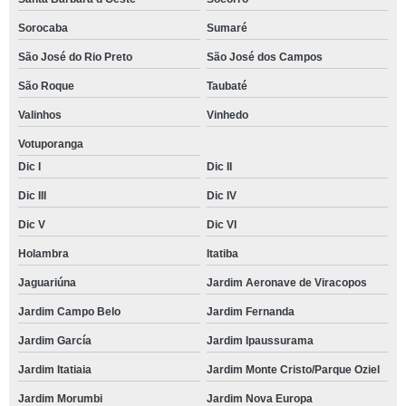
Sorocaba
Sumaré
São José do Rio Preto
São José dos Campos
São Roque
Taubaté
Valinhos
Vinhedo
Votuporanga
Dic I
Dic II
Dic III
Dic IV
Dic V
Dic VI
Holambra
Itatiba
Jaguariúna
Jardim Aeronave de Viracopos
Jardim Campo Belo
Jardim Fernanda
Jardim García
Jardim Ipaussurama
Jardim Itatiaia
Jardim Monte Cristo/Parque Oziel
Jardim Morumbi
Jardim Nova Europa