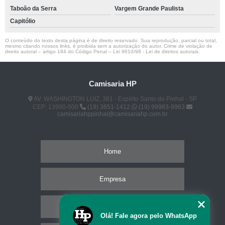
Taboão da Serra
Vargem Grande Paulista
Capitólio
O conteúdo do texto desta página é de direito reservado. Sua reprodução, parcial ou total,
mesmo citando nossos links, é proibida sem a autorização do autor. Crime de violação de
direito autoral – artigo 184 do Código Penal –
Lei 9610/98 - Lei de direitos autorais
.
Camisaria HP
AV. WASHINGTON LUIZ, 381 - Espírito Santo do Pinhal - SP
CEP: 13990-000
(19) 3651-1412
(19) 99983-9963
camisariahppinhal@camisariahp.com.br
Home
Empresa
Missão
Olá! Fale agora pelo WhatsApp