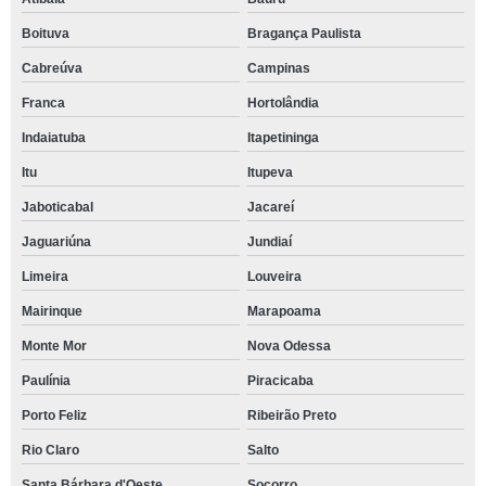
Boituva
Bragança Paulista
Cabreúva
Campinas
Franca
Hortolândia
Indaiatuba
Itapetininga
Itu
Itupeva
Jaboticabal
Jacareí
Jaguariúna
Jundiaí
Limeira
Louveira
Mairinque
Marapoama
Monte Mor
Nova Odessa
Paulínia
Piracicaba
Porto Feliz
Ribeirão Preto
Rio Claro
Salto
Santa Bárbara d'Oeste
Socorro