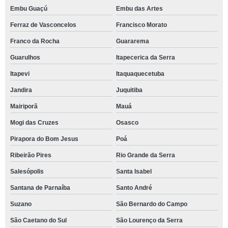
Embu Guaçú
Embu das Artes
Ferraz de Vasconcelos
Francisco Morato
Franco da Rocha
Guararema
Guarulhos
Itapecerica da Serra
Itapevi
Itaquaquecetuba
Jandira
Juquitiba
Mairiporã
Mauá
Mogi das Cruzes
Osasco
Pirapora do Bom Jesus
Poá
Ribeirão Pires
Rio Grande da Serra
Salesópolis
Santa Isabel
Santana de Parnaíba
Santo André
Suzano
São Bernardo do Campo
São Caetano do Sul
São Lourenço da Serra