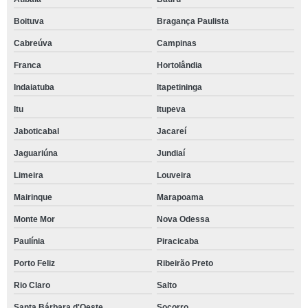
Boituva
Bragança Paulista
Cabreúva
Campinas
Franca
Hortolândia
Indaiatuba
Itapetininga
Itu
Itupeva
Jaboticabal
Jacareí
Jaguariúna
Jundiaí
Limeira
Louveira
Mairinque
Marapoama
Monte Mor
Nova Odessa
Paulínia
Piracicaba
Porto Feliz
Ribeirão Preto
Rio Claro
Salto
Santa Bárbara d'Oeste
Socorro