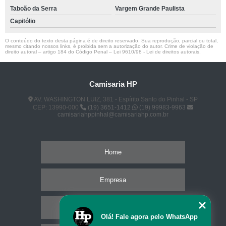
Taboão da Serra
Vargem Grande Paulista
Capitólio
O conteúdo do texto desta página é de direito reservado. Sua reprodução, parcial ou total,
mesmo citando nossos links, é proibida sem a autorização do autor. Crime de violação de
direito autoral – artigo 184 do Código Penal –
Lei 9610/98 - Lei de direitos autorais
.
Camisaria HP
AV. WASHINGTON LUIZ, 381 - Espírito Santo do Pinhal - SP
CEP: 13990-000
(19) 3651-1412
(19) 99983-9963
camisariahppinhal@camisariahp.com.br
Home
Empresa
Missão
Olá! Fale agora pelo WhatsApp