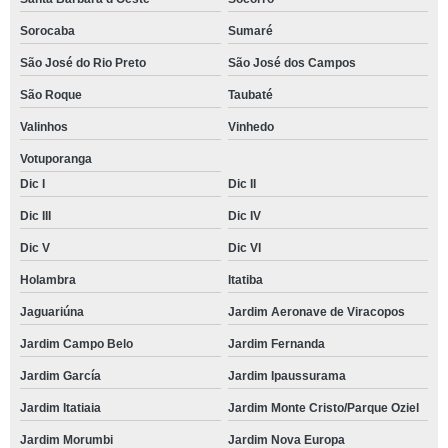
Sorocaba
Sumaré
São José do Rio Preto
São José dos Campos
São Roque
Taubaté
Valinhos
Vinhedo
Votuporanga
Dic I
Dic II
Dic III
Dic IV
Dic V
Dic VI
Holambra
Itatiba
Jaguariúna
Jardim Aeronave de Viracopos
Jardim Campo Belo
Jardim Fernanda
Jardim García
Jardim Ipaussurama
Jardim Itatiaia
Jardim Monte Cristo/Parque Oziel
Jardim Morumbi
Jardim Nova Europa