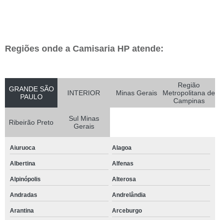
Regiões onde a Camisaria HP atende:
Região
GRANDE SÃO
INTERIOR
Minas Gerais
Metropolitana de
PAULO
Campinas
Sul Minas
Ribeirão Preto
Gerais
Aiuruoca
Alagoa
Albertina
Alfenas
Alpinópolis
Alterosa
Andradas
Andrelândia
Arantina
Arceburgo