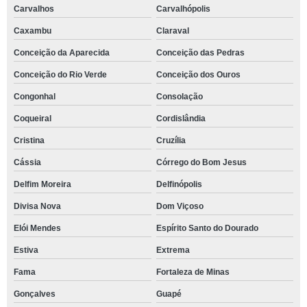
Carvalhos
Carvalhópolis
Caxambu
Claraval
Conceição da Aparecida
Conceição das Pedras
Conceição do Rio Verde
Conceição dos Ouros
Congonhal
Consolação
Coqueiral
Cordislândia
Cristina
Cruzília
Cássia
Córrego do Bom Jesus
Delfim Moreira
Delfinópolis
Divisa Nova
Dom Viçoso
Elói Mendes
Espírito Santo do Dourado
Estiva
Extrema
Fama
Fortaleza de Minas
Gonçalves
Guapé