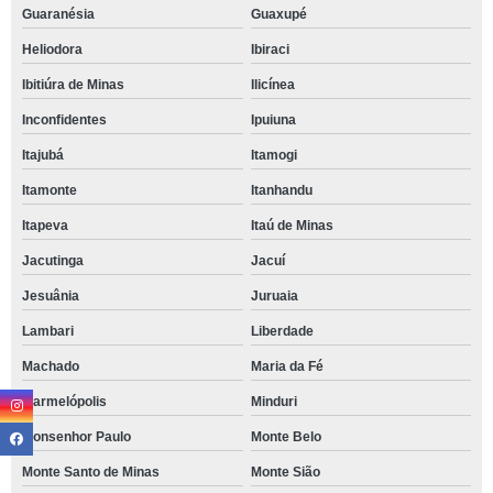
Guaranésia
Guaxupé
Heliodora
Ibiraci
Ibitiúra de Minas
Ilicínea
Inconfidentes
Ipuiuna
Itajubá
Itamogi
Itamonte
Itanhandu
Itapeva
Itaú de Minas
Jacutinga
Jacuí
Jesuânia
Juruaia
Lambari
Liberdade
Machado
Maria da Fé
Marmelópolis
Minduri
Monsenhor Paulo
Monte Belo
Monte Santo de Minas
Monte Sião