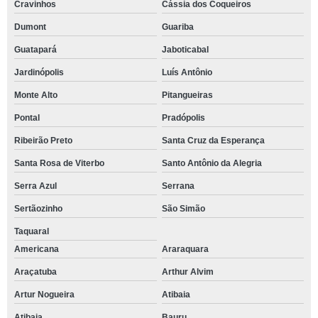
Cravinhos
Cássia dos Coqueiros
Dumont
Guariba
Guatapará
Jaboticabal
Jardinópolis
Luís Antônio
Monte Alto
Pitangueiras
Pontal
Pradópolis
Ribeirão Preto
Santa Cruz da Esperança
Santa Rosa de Viterbo
Santo Antônio da Alegria
Serra Azul
Serrana
Sertãozinho
São Simão
Taquaral
Americana
Araraquara
Araçatuba
Arthur Alvim
Artur Nogueira
Atibaia
Atibaia
Bauru