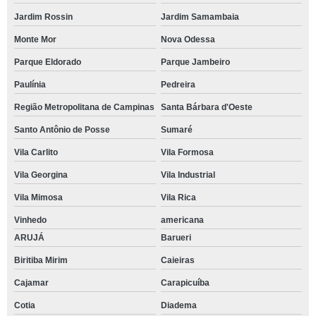
Jardim Rossin
Jardim Samambaia
Monte Mor
Nova Odessa
Parque Eldorado
Parque Jambeiro
Paulínia
Pedreira
Região Metropolitana de Campinas
Santa Bárbara d'Oeste
Santo Antônio de Posse
Sumaré
Vila Carlito
Vila Formosa
Vila Georgina
Vila Industrial
Vila Mimosa
Vila Rica
Vinhedo
americana
ARUJÁ
Barueri
Biritiba Mirim
Caieiras
Cajamar
Carapicuíba
Cotia
Diadema