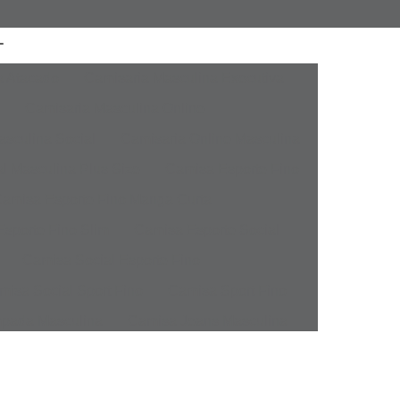
a Atacado
Camisaria Masculina Executiva
Camisaria Masculina Online
sculina Social
Camisaria Online Masculina
l Masculina Plus Size
Camisa Esporte Fino
amisa Esporte Fino Manga Curta
sporte Fino Slim
Camisa Esporte Social
Camisa Social Esporte Fino
misa Social Sport Fino
Camisa Sport Fino
pada Masculina
Camisa Jeans Masculina
Masculina
Camisa Manga Longa Masculina
tampada
Camisa Masculina Manga Longa