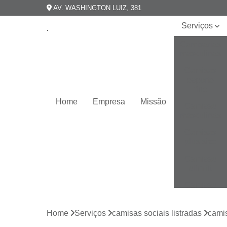
AV. WASHINGTON LUIZ, 381
Serviços
Camisarias
masculinas
Camisas
esporte
fino
Home
Empresa
Missão
Camisas
masculinas
Camisas
plus size
Camisas
slim fit
Camisas
slim
masculina
Home
Serviços
camisas sociais listradas
camis
Camisas