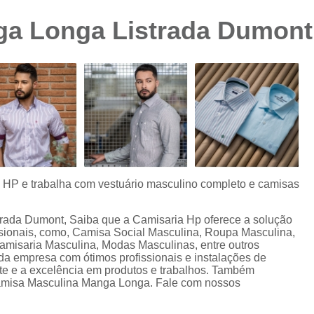
Camisa Preta Masculina
Camisa Slim 
ga Longa Listrada Dumont
Camisa Branca Plus Size
Camisa Jeans Ma
Camisa Manga Longa Plus Size Masculina
Camisa Social Branca Plus Size
Camisa Social Plus Size
Cam
Camisa Xadrez Masculina Plus Size
Camisa 
Camisa Masculina Manga Curta Slim Fit
Cam
Camisa Slim Fit
Camisa Slim Fit Luxo
C
s HP e trabalha com vestuário masculino completo e camisas
Camisa Social Masculina Slim Fit
Camisa S
trada Dumont, Saiba que a Camisaria Hp oferece a solução
Camisa Social Slim Fit Masculina
Camisa Su
ionais, como, Camisa Social Masculina, Roupa Masculina,
misaria Masculina, Modas Masculinas, entre outros
Camisa Branca Slim Masculina
 da empresa com ótimos profissionais e instalações de
te e a excelência em produtos e trabalhos. Também
Camisa Jeans Slim Masculin
amisa Masculina Manga Longa. Fale com nossos
Camisa Masculina Slim Fit Manga Lo