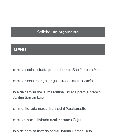
Fit Masculina
Camisa Slim Masculina
sculina Plus Size
Camisa Jeans Plus Size
Camisa Plus Size
Camisa Preta Plus Size
Solicite um orçamento
Camisa Social Masculina Plus Size
isa Social Plus Size Masculina
MENU
Xadrez Plus Size
Camisa Individual Slim Fit
isa Masculina Slim Fit
Camisa Polo Slim Fit
camisa social listrada preta e branca São João da Mata
amisa Social Masculina Manga Longa Slim Fit
camisa social manga longa listrada Jardim García
ocial Slim Fit
Camisa Social Slim Fit Luxo
loja de camisa social masculina listrada preto e branco
per Slim Fit
Camisa Branca Masculina Slim
Jardim Samambaia
Camisa de Linho Masculina Slim Fit
camisa listrada masculina social Paraisópolis
a
Camisa Masculina Slim
camisas social listrada azul e branco Cajuru
nga
Camisa Slim Branca Masculina
loja de camisa listrada social Jardim Campo Belo