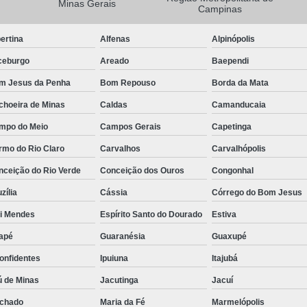
Minas Gerais
Campinas
Camisa Masculina Manga Longa Social
ertina
Alfenas
Alpinópolis
Camisa Social de Manga Longa
ceburgo
Areado
Baependi
Camisa Social Manga Longa Masculin
m Jesus da Penha
Bom Repouso
Borda da Mata
Camisa Social Masculina Manga Longa Lisa
choeira de Minas
Caldas
Camanducaia
Camisa Social Preta Manga Longa
mpo do Meio
Campos Gerais
Capetinga
Camisa Masculina Social
Ca
rmo do Rio Claro
Carvalhos
Carvalhópolis
Camisa Social Estampada Masculin
nceição do Rio Verde
Conceição dos Ouros
Congonhal
Camisa Social Masculina
Ca
zília
Cássia
Córrego do Bom Jesus
Camisa Social Masculina Estampada
ói Mendes
Espírito Santo do Dourado
Estiva
Camisa Social Masculina Preta
apé
Guaranésia
Guaxupé
Camisa Social Preta Masculina
Camis
onfidentes
Ipuiuna
Itajubá
Camisa Masculina Social Preço
Ca
ú de Minas
Jacutinga
Jacuí
Camisa Social Estampada Masculina Preç
chado
Maria da Fé
Marmelópolis