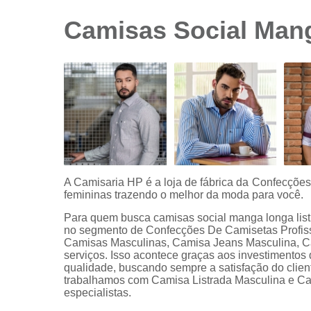
sociais
branca
Camisas Social Man
Camisas
sociais
branca
preço
Camisas
sociais
listradas
Camisas
sociais
manga
A Camisaria HP é a loja de fábrica da Confecçõe
curta
femininas trazendo o melhor da moda para você.
Camisas
Para quem busca camisas social manga longa lis
sociais
no segmento de Confecções De Camisetas Profiss
manga
Camisas Masculinas, Camisa Jeans Masculina, Ca
longa
serviços. Isso acontece graças aos investimentos
qualidade, buscando sempre a satisfação do clien
Camisas
trabalhamos com Camisa Listrada Masculina e C
sociais
especialistas.
masculinas