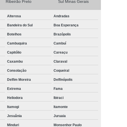
Ribeirão Preto
Sul Minas Gerais
Camisa Masculina Social Manga Longa
Alterosa
Andradas
Camisa Social Manga Longa
Bandeira do Sul
Boa Esperança
a
Camisa Social Manga Longa Preta
Botelhos
Brazópolis
Camisa Social Masculina Preta Manga Longa
Cambuquira
Cambuí
Camisa a Rigor Social Masculina
Capitólio
Careaçu
misa Social Branca Masculina
Caxambu
Claraval
a
Camisa Social Jeans Masculina
Consolação
Coqueiral
misa Social Masculina a Rigor
Delfim Moreira
Delfinópolis
Camisa Social Masculina Manga Curta
Extrema
Fama
Camisa Social Masculina Slim
Heliodora
Ibiraci
a Manga Longa Social Masculina Preço
Itamogi
Itamonte
misa Social Branca Masculina Preço
Jesuânia
Juruaia
o
Camisa Social Jeans Masculina Preço
Minduri
Monsenhor Paulo