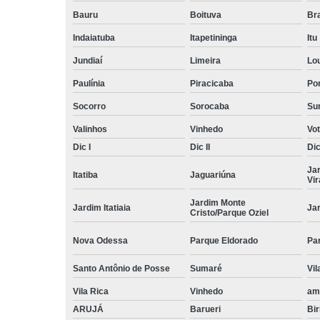
Bauru
Boituva
Br
Indaiatuba
Itapetininga
Itu
Jundiaí
Limeira
Lo
Paulínia
Piracicaba
Por
Socorro
Sorocaba
Su
Valinhos
Vinhedo
Vo
Dic I
Dic II
Dic 
Ja
Itatiba
Jaguariúna
Vi
Jardim Monte
Jardim Itatiaia
Ja
Cristo/Parque Oziel
Nova Odessa
Parque Eldorado
Pa
Santo Antônio de Posse
Sumaré
Vil
Vila Rica
Vinhedo
am
ARUJÁ
Barueri
Bir