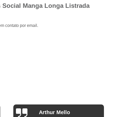
Camisa Slim com Elastano Masculina
 Social Manga Longa Listrada
Camisa Social Masculina Slim Branca
Camisa Social Preta Masculina Slim
em contato por email.
Camisa Branca Social
Camisa Branca S
Camisa Social Branca Manga Curta
Camisa Social Branca Slim
Camisa Social Manga Longa Branca
Camisa Social Masculina Branca Mang
Camisa Branca Masculina Social Preço
Camisa Branca Social Preço
Cami
Camisa Social Branca Masculina Slim
Camisa Social Branca Slim Fit Preço
Ana Eudóxia Cesário de
Camisa Social Manga
Camargo