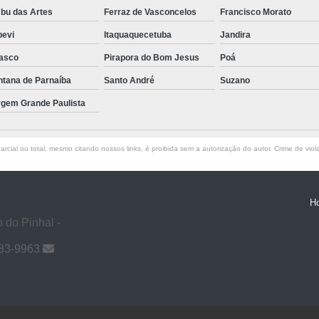
bu das Artes
Ferraz de Vasconcelos
Francisco Morato
pevi
Itaquaquecetuba
Jandira
asco
Pirapora do Bom Jesus
Poá
ntana de Parnaíba
Santo André
Suzano
rgem Grande Paulista
rcial ou total, mesmo citando nossos links, é proibida sem a autorização do autor. Crime de viol
H
 do Pinhal -
983-9963