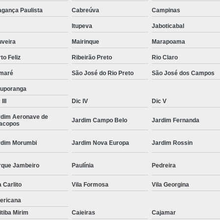
Moda Masculina Camisa
Moda Masculina C
agança Paulista
Cabreúva
Campinas
Moda Masculina Inverno
Moda Mascul
Itupeva
Jaboticabal
Moda Social Masculina
Roupas Elegantes
uveira
Mairinque
Marapoama
to Feliz
Ribeirão Preto
Rio Claro
Roupas Masculinas
Roupas Masculinas 
maré
São José do Rio Preto
São José dos Campos
Roupas Masculinas Estilosas
tuporanga
Roupas Masculinas no Atacado
III
Dic IV
Dic V
Roupas Masculinas Plus Size
Roupas Masc
rdim Aeronave de
Jardim Campo Belo
Jardim Fernanda
racopos
rdim Morumbi
Jardim Nova Europa
Jardim Rossin
rque Jambeiro
Paulínia
Pedreira
a Carlito
Vila Formosa
Vila Georgina
ericana
itiba Mirim
Caieiras
Cajamar