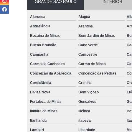
GRANDE SÃO PAULO
INTERIOR
Aiuruoca
Alagoa
Alb
Andrelândia
Arantina
Ar
Bocaina de Minas
Bom Jardim de Minas
Bo
Bueno Brandão
Cabo Verde
Ca
Campanha
Campestre
Ca
Carmo da Cachoeira
Carmo de Minas
Ca
Conceição da Aparecida
Conceição das Pedras
Co
Cordislândia
Cristina
Cru
Divisa Nova
Dom Viçoso
El
Fortaleza de Minas
Gonçalves
Gu
Ibitiúra de Minas
Ilicínea
Inc
Itanhandu
Itapeva
Ita
Lambari
Liberdade
Ma