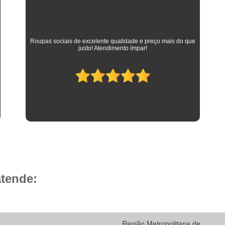
Camisa Social Masculina 
Camisa Social Masculina Branca Preç
Camisa Listrada Masculina Social
Camisa L
As melhores camisas que vestem meus filhos desde a
adolescência até os dias atuais em que trabalham como
Camisa Social Listrada
Camis
advogados. Parabéns à toda equipe da Camisaria HP!
Camisa Social Listrada Masculin
Camisa Social Listrada Preta e Branca
Camisa Social Manga Longa Listrada
Camisa Social Masculina Listrada Preto e Bra
Camisa Social de Manga Curta
Camisa Social Manga Curta
Ca
Camisa Social Manga Curta Estampada
atende:
Camisa Social Manga Curta Preta
Camisa Social Preta Manga Curta
Camisa Manga Longa Masculina Soc
Região Metropolitana de