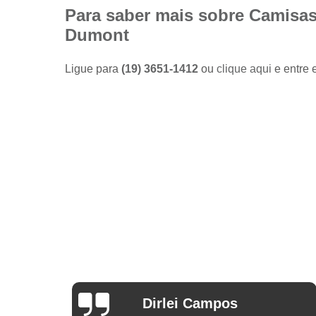
Camisas
Para saber mais sobre Camisas
sociais
Dumont
masculinas
preço
Ligue para
(19) 3651-1412
ou
clique aqui
e entre 
Fábricas
de camisas
Lojas de
modas
masculinas
Modas
masculinas
Roupa
masculina
Arthur Mello