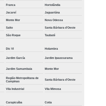
amisa Social
Moda Masculina Esporte Fino
Franca
Hortolândia
ina Social
Moda Plus Size Masculina
Jacareí
Jaguariúna
 Masculinas
Roupas Estilosas Masculinas
Monte Mor
Nova Odessa
Salto
Santa Bárbara d'Oeste
da Moda
Roupas Masculinas Esporte Fino
São Roque
Taubaté
Roupas Masculinas na Moda
Roupas Masculinas para Revenda
Dic VI
Holambra
ulinas Social
Roupas Sociais Masculinas
Jardim García
Jardim Ipaussurama
Jardim Samambaia
Monte Mor
Região Metropolitana de
Santa Bárbara d'Oeste
Campinas
Vila Industrial
Vila Mimosa
Carapicuíba
Cotia