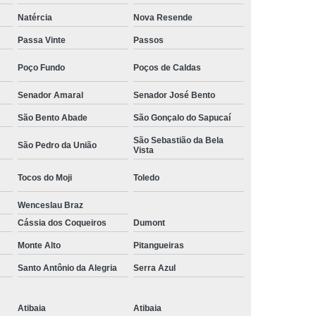
Camisa Social Masculina Manga Curta Preço
Natércia
Nova Resende
Preço
Camisa Social Masculina Preço
Passa Vinte
Passos
Camisa Social Masculina Slim Preço
Poço Fundo
Poços de Caldas
Preço
Camisa Social Fábrica
Senador Amaral
Senador José Bento
ial
Fábrica Camisa Social
São Bento Abade
São Gonçalo do Sapucaí
 Camisa Masculina
Fábrica de Camisa Social
São Sebastião da Bela
São Pedro da União
Vista
Fábrica de Camisa Social Masculina
Tocos do Moji
Toledo
em
Loja de Fábrica Camisa Social
Wenceslau Braz
Masculina
Loja de Moda Masculina Online
Cássia dos Coqueiros
Dumont
 Masculina
Loja Moda Masculina Executivo
Monte Alto
Pitangueiras
culina Social
Loja Virtual Moda Masculina
Santo Antônio da Alegria
Serra Azul
Masculina
Moda Básica Masculina
ans Masculina
Moda Masculina
Atibaia
Atibaia