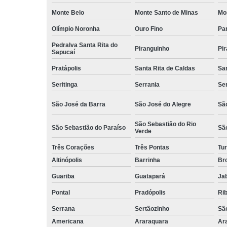
Monte Belo
Monte Santo de Minas
Mo
Olímpio Noronha
Ouro Fino
Pa
Pedralva Santa Rita do
Piranguinho
Pi
Sapucaí
Pratápolis
Santa Rita de Caldas
San
Seritinga
Serrania
Se
São José da Barra
São José do Alegre
São
São Sebastião do Rio
São Sebastião do Paraíso
Sã
Verde
Três Corações
Três Pontas
Tur
Altinópolis
Barrinha
Br
Guariba
Guatapará
Jab
Pontal
Pradópolis
Rib
Serrana
Sertãozinho
Sã
Americana
Araraquara
Ar