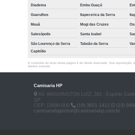
Diadema
Embu Guaçú
Em
Guarulhos
Itapecerica da Serra
Ita
Mauá
Mogi das Cruzes
Os
Salesópolis
Santa Isabel
Sa
São Lourenço da Serra
Taboão da Serra
Va
Capitólio
O conteúdo do texto desta página é de direito reservado. Sua reprodução, pa
direitos autorais
.
Camisaria HP
AV. WASHINGTON LUIZ, 381 - Espírito Santo
SP
CEP: 13990-000
(19) 3651-1412
(19) 99
camisariahppinhal@camisariahp.com.br