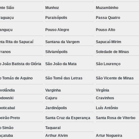
Camisa Social Masculina Estampada Preço
nte Sião
Munhoz
Muzambinho
Camisa Social Masculina Manga Longa 
raguaçu
Paraisópolis
Passa Quatro
Camisa Social Masculina Preta Preço
ranguçu
Pouso Alegre
Pouso Alto
Camisa Social Preta Masculina 
ta Rita do Sapucaí
Santana da Vargem
Sapucaí-Mirim
Fábrica Camisa Masculina Soc
rranos
Silvianópolis
Soledade de Minas
Fábrica Camisa Social Masculina
Fábrica de
 João Batista do Glória
São João da Mata
São Lourenço
Fábrica de Camisa Social de Homem
o Tomás de Aquino
São Tomé das Letras
São Vicente de Minas
Fábrica de Camisa Social para Hom
volândia
Varginha
Virgínia
Loja com Moda Masculina
Loja de Moda 
odowski
Cajuru
Cravinhos
Loja Executivo Moda Masculina
Loja Moda
oticabal
Jardinópolis
Luís Antônio
Loja Moda Masculina Online
Loja Moda Mas
eirão Preto
Santa Cruz da Esperança
Santa Rosa de Viterbo
Moda Masculina Loja
Moda Atual 
o Simão
Taquaral
Moda Casual Masculina
Moda Je
açatuba
Arthur Alvim
Artur Nogueira