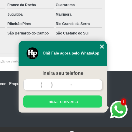
Franco da Rocha
Guararema
Juquitiba
Mairiporã
Ribeirão Pires
Rio Grande da Serra
São Bernardo do Campo
São Caetano do Sul
Olá! Fale agora pelo WhatsApp
ação de direito autoral – artigo 184 do Código Penal –
Lei 9610/98 - Lei de
Insira seu telefone
ome
Empresa
Missão
Serviços
Contato
Mapa do site
Iniciar conversa
1