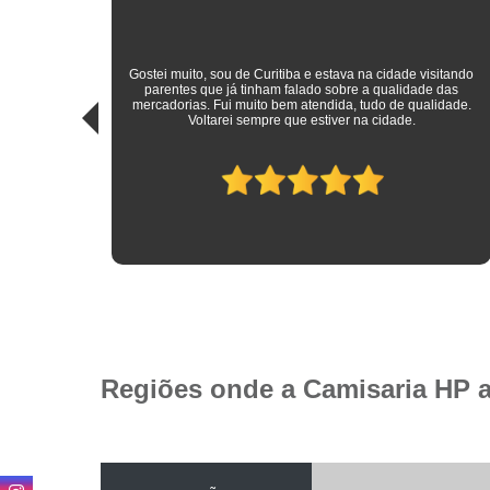
sitando
 das
Roupas sociais de excelente qualidade e preço mais do que
idade.
justo! Atendimento ímpar!
Regiões onde a Camisaria HP 