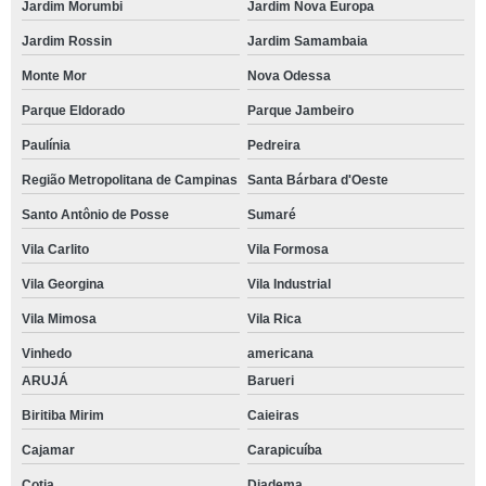
Jardim Morumbi
Jardim Nova Europa
Jardim Rossin
Jardim Samambaia
Monte Mor
Nova Odessa
Parque Eldorado
Parque Jambeiro
Paulínia
Pedreira
Região Metropolitana de Campinas
Santa Bárbara d'Oeste
Santo Antônio de Posse
Sumaré
Vila Carlito
Vila Formosa
Vila Georgina
Vila Industrial
Vila Mimosa
Vila Rica
Vinhedo
americana
ARUJÁ
Barueri
Biritiba Mirim
Caieiras
Cajamar
Carapicuíba
Cotia
Diadema