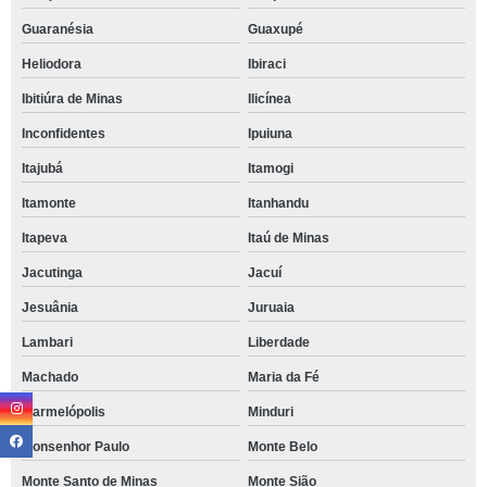
Guaranésia
Guaxupé
Heliodora
Ibiraci
Ibitiúra de Minas
Ilicínea
Inconfidentes
Ipuiuna
Itajubá
Itamogi
Itamonte
Itanhandu
Itapeva
Itaú de Minas
Jacutinga
Jacuí
Jesuânia
Juruaia
Lambari
Liberdade
Machado
Maria da Fé
Marmelópolis
Minduri
Monsenhor Paulo
Monte Belo
Monte Santo de Minas
Monte Sião