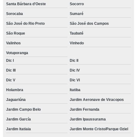
Santa Bárbara d'Oeste
Socorro
Sorocaba
Sumaré
São José do Rio Preto
São José dos Campos
São Roque
Taubaté
Valinhos
Vinhedo
Votuporanga
Dic I
Dic II
Dic III
Dic IV
Dic V
Dic VI
Holambra
Itatiba
Jaguariúna
Jardim Aeronave de Viracopos
Jardim Campo Belo
Jardim Fernanda
Jardim García
Jardim Ipaussurama
Jardim Itatiaia
Jardim Monte Cristo/Parque Oziel