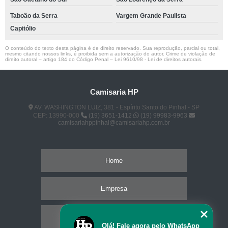
Taboão da Serra
Vargem Grande Paulista
Capitólio
O conteúdo do texto desta página é de direito reservado. Sua reprodução, parcial ou total,
mesmo citando nossos links, é proibida sem a autorização do autor. Crime de violação de
direito autoral – artigo 184 do Código Penal –
Lei 9610/98 - Lei de direitos autorais
.
Camisaria HP
AV. WASHINGTON LUIZ, 381 - Espírito Santo do Pinhal - SP
CEP: 13990-000
(19) 3651-1412
(19) 99983-9963
camisariahppinhal@camisariahp.com.br
Home
Empresa
Missão
Olá! Fale agora pelo WhatsApp