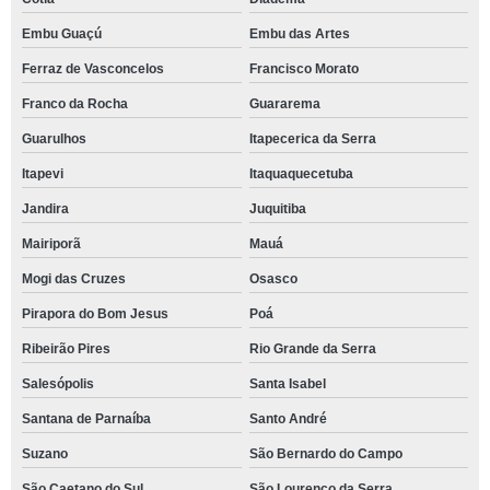
Embu Guaçú
Embu das Artes
Ferraz de Vasconcelos
Francisco Morato
Franco da Rocha
Guararema
Guarulhos
Itapecerica da Serra
Itapevi
Itaquaquecetuba
Jandira
Juquitiba
Mairiporã
Mauá
Mogi das Cruzes
Osasco
Pirapora do Bom Jesus
Poá
Ribeirão Pires
Rio Grande da Serra
Salesópolis
Santa Isabel
Santana de Parnaíba
Santo André
Suzano
São Bernardo do Campo
São Caetano do Sul
São Lourenço da Serra