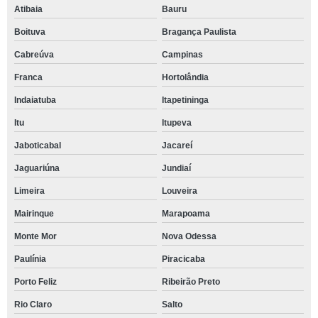
Atibaia
Bauru
Boituva
Bragança Paulista
Cabreúva
Campinas
Franca
Hortolândia
Indaiatuba
Itapetininga
Itu
Itupeva
Jaboticabal
Jacareí
Jaguariúna
Jundiaí
Limeira
Louveira
Mairinque
Marapoama
Monte Mor
Nova Odessa
Paulínia
Piracicaba
Porto Feliz
Ribeirão Preto
Rio Claro
Salto