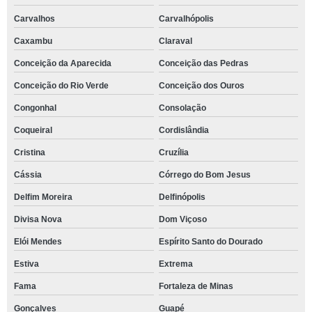
Carvalhos
Carvalhópolis
Caxambu
Claraval
Conceição da Aparecida
Conceição das Pedras
Conceição do Rio Verde
Conceição dos Ouros
Congonhal
Consolação
Coqueiral
Cordislândia
Cristina
Cruzília
Cássia
Córrego do Bom Jesus
Delfim Moreira
Delfinópolis
Divisa Nova
Dom Viçoso
Elói Mendes
Espírito Santo do Dourado
Estiva
Extrema
Fama
Fortaleza de Minas
Gonçalves
Guapé