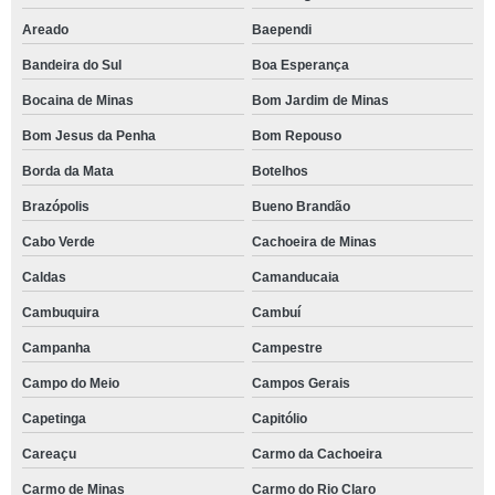
Areado
Baependi
Bandeira do Sul
Boa Esperança
Bocaina de Minas
Bom Jardim de Minas
Bom Jesus da Penha
Bom Repouso
Borda da Mata
Botelhos
Brazópolis
Bueno Brandão
Cabo Verde
Cachoeira de Minas
Caldas
Camanducaia
Cambuquira
Cambuí
Campanha
Campestre
Campo do Meio
Campos Gerais
Capetinga
Capitólio
Careaçu
Carmo da Cachoeira
Carmo de Minas
Carmo do Rio Claro