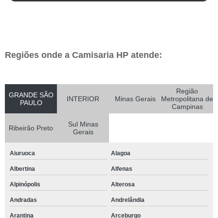
Regiões onde a Camisaria HP atende:
Região
GRANDE SÃO
INTERIOR
Minas Gerais
Metropolitana de
PAULO
Campinas
Sul Minas
Ribeirão Preto
Gerais
Aiuruoca
Alagoa
Albertina
Alfenas
Alpinópolis
Alterosa
Andradas
Andrelândia
Arantina
Arceburgo