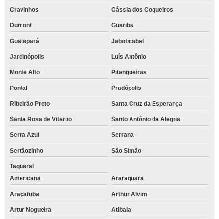
Cravinhos
Cássia dos Coqueiros
Dumont
Guariba
Guatapará
Jaboticabal
Jardinópolis
Luís Antônio
Monte Alto
Pitangueiras
Pontal
Pradópolis
Ribeirão Preto
Santa Cruz da Esperança
Santa Rosa de Viterbo
Santo Antônio da Alegria
Serra Azul
Serrana
Sertãozinho
São Simão
Taquaral
Americana
Araraquara
Araçatuba
Arthur Alvim
Artur Nogueira
Atibaia