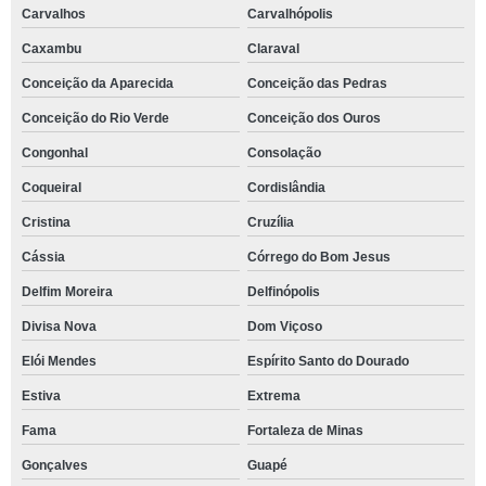
Carvalhos
Carvalhópolis
Caxambu
Claraval
Conceição da Aparecida
Conceição das Pedras
Conceição do Rio Verde
Conceição dos Ouros
Congonhal
Consolação
Coqueiral
Cordislândia
Cristina
Cruzília
Cássia
Córrego do Bom Jesus
Delfim Moreira
Delfinópolis
Divisa Nova
Dom Viçoso
Elói Mendes
Espírito Santo do Dourado
Estiva
Extrema
Fama
Fortaleza de Minas
Gonçalves
Guapé