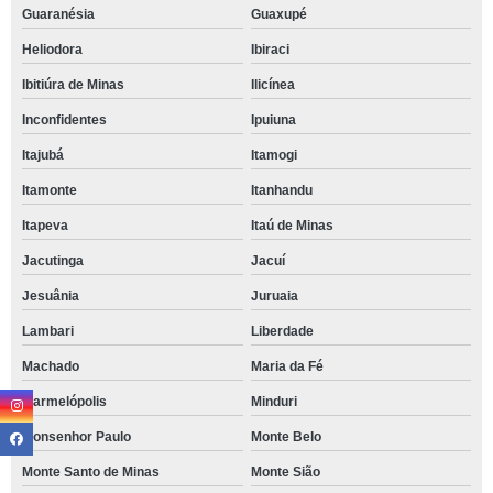
Guaranésia
Guaxupé
Heliodora
Ibiraci
Ibitiúra de Minas
Ilicínea
Inconfidentes
Ipuiuna
Itajubá
Itamogi
Itamonte
Itanhandu
Itapeva
Itaú de Minas
Jacutinga
Jacuí
Jesuânia
Juruaia
Lambari
Liberdade
Machado
Maria da Fé
Marmelópolis
Minduri
Monsenhor Paulo
Monte Belo
Monte Santo de Minas
Monte Sião