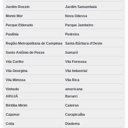
Jardim Rossin
Jardim Samambaia
Monte Mor
Nova Odessa
Parque Eldorado
Parque Jambeiro
Paulínia
Pedreira
Região Metropolitana de Campinas
Santa Bárbara d'Oeste
Santo Antônio de Posse
Sumaré
Vila Carlito
Vila Formosa
Vila Georgina
Vila Industrial
Vila Mimosa
Vila Rica
Vinhedo
americana
ARUJÁ
Barueri
Biritiba Mirim
Caieiras
Cajamar
Carapicuíba
Cotia
Diadema