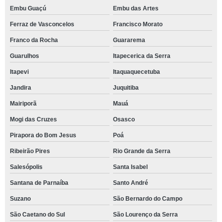
Embu Guaçú
Embu das Artes
Ferraz de Vasconcelos
Francisco Morato
Franco da Rocha
Guararema
Guarulhos
Itapecerica da Serra
Itapevi
Itaquaquecetuba
Jandira
Juquitiba
Mairiporã
Mauá
Mogi das Cruzes
Osasco
Pirapora do Bom Jesus
Poá
Ribeirão Pires
Rio Grande da Serra
Salesópolis
Santa Isabel
Santana de Parnaíba
Santo André
Suzano
São Bernardo do Campo
São Caetano do Sul
São Lourenço da Serra