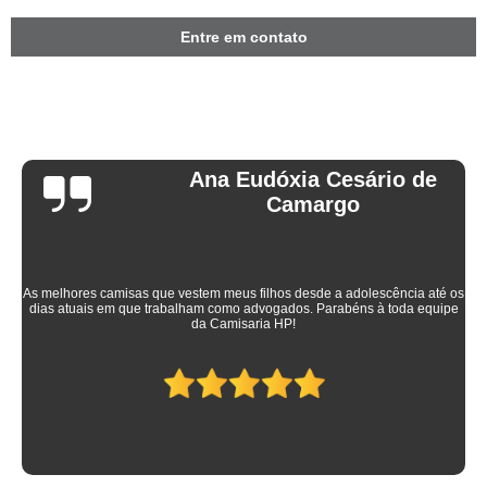
Entre em contato
Ana Eudóxia Cesário de
Camargo
As melhores camisas que vestem meus filhos desde a adolescência até os
dias atuais em que trabalham como advogados. Parabéns à toda equipe
da Camisaria HP!