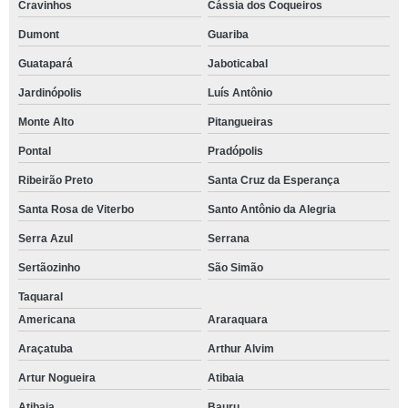
Cravinhos
Cássia dos Coqueiros
Dumont
Guariba
Guatapará
Jaboticabal
Jardinópolis
Luís Antônio
Monte Alto
Pitangueiras
Pontal
Pradópolis
Ribeirão Preto
Santa Cruz da Esperança
Santa Rosa de Viterbo
Santo Antônio da Alegria
Serra Azul
Serrana
Sertãozinho
São Simão
Taquaral
Americana
Araraquara
Araçatuba
Arthur Alvim
Artur Nogueira
Atibaia
Atibaia
Bauru