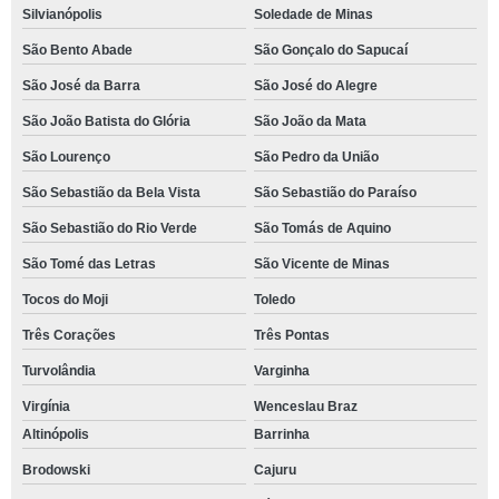
Silvianópolis
Soledade de Minas
São Bento Abade
São Gonçalo do Sapucaí
São José da Barra
São José do Alegre
São João Batista do Glória
São João da Mata
São Lourenço
São Pedro da União
São Sebastião da Bela Vista
São Sebastião do Paraíso
São Sebastião do Rio Verde
São Tomás de Aquino
São Tomé das Letras
São Vicente de Minas
Tocos do Moji
Toledo
Três Corações
Três Pontas
Turvolândia
Varginha
Virgínia
Wenceslau Braz
Altinópolis
Barrinha
Brodowski
Cajuru