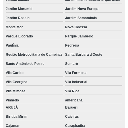
Jardim Morumbi
Jardim Nova Europa
Jardim Rossin
Jardim Samambaia
Monte Mor
Nova Odessa
Parque Eldorado
Parque Jambeiro
Paulínia
Pedreira
Região Metropolitana de Campinas
Santa Bárbara d'Oeste
Santo Antônio de Posse
Sumaré
Vila Carlito
Vila Formosa
Vila Georgina
Vila Industrial
Vila Mimosa
Vila Rica
Vinhedo
americana
ARUJÁ
Barueri
Biritiba Mirim
Caieiras
Cajamar
Carapicuíba