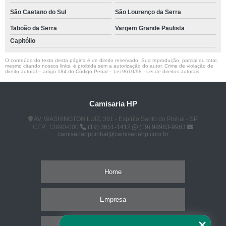
São Caetano do Sul
São Lourenço da Serra
Taboão da Serra
Vargem Grande Paulista
Capitólio
O conteúdo do texto desta página é de direito reservado. Sua reprodução, parcial ou total,
mesmo citando nossos links, é proibida sem a autorização do autor. Crime de violação de
direito autoral – artigo 184 do Código Penal –
Lei 9610/98 - Lei de direitos autorais
.
Camisaria HP
AV. WASHINGTON LUIZ, 381 - Espírito Santo do Pinhal - SP
CEP: 13990-000
(19) 3651-1412
(19) 99983-9963
camisariahppinhal@camisariahp.com.br
Home
Empresa