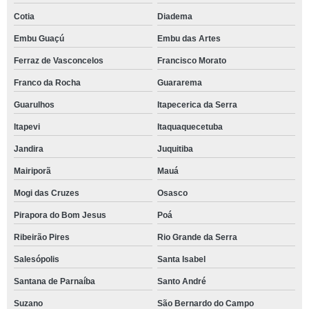
Cotia
Diadema
Embu Guaçú
Embu das Artes
Ferraz de Vasconcelos
Francisco Morato
Franco da Rocha
Guararema
Guarulhos
Itapecerica da Serra
Itapevi
Itaquaquecetuba
Jandira
Juquitiba
Mairiporã
Mauá
Mogi das Cruzes
Osasco
Pirapora do Bom Jesus
Poá
Ribeirão Pires
Rio Grande da Serra
Salesópolis
Santa Isabel
Santana de Parnaíba
Santo André
Suzano
São Bernardo do Campo