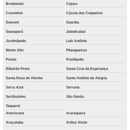
Brodowski
Cajuru
Cravinhos
Cássia dos Coqueiros
Dumont
Guariba
Guatapará
Jaboticabal
Jardinópolis
Luís Antônio
Monte Alto
Pitangueiras
Pontal
Pradópolis
Ribeirão Preto
Santa Cruz da Esperança
Santa Rosa de Viterbo
Santo Antônio da Alegria
Serra Azul
Serrana
Sertãozinho
São Simão
Taquaral
Americana
Araraquara
Araçatuba
Arthur Alvim