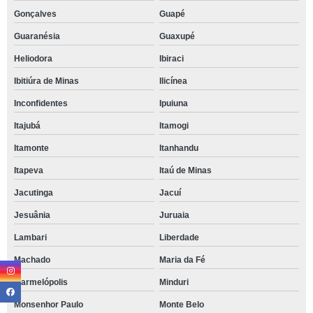
Gonçalves
Guapé
Guaranésia
Guaxupé
Heliodora
Ibiraci
Ibitiúra de Minas
Ilicínea
Inconfidentes
Ipuiuna
Itajubá
Itamogi
Itamonte
Itanhandu
Itapeva
Itaú de Minas
Jacutinga
Jacuí
Jesuânia
Juruaia
Lambari
Liberdade
Machado
Maria da Fé
Marmelópolis
Minduri
Monsenhor Paulo
Monte Belo