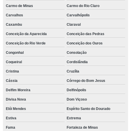
Carmo de Minas
Carmo do Rio Claro
Carvalhos
Carvalhópolis
Caxambu
Claraval
Conceição da Aparecida
Conceição das Pedras
Conceição do Rio Verde
Conceição dos Ouros
Congonhal
Consolação
Coqueiral
Cordislândia
Cristina
Cruzília
Cássia
Córrego do Bom Jesus
Delfim Moreira
Delfinópolis
Divisa Nova
Dom Viçoso
Elói Mendes
Espírito Santo do Dourado
Estiva
Extrema
Fama
Fortaleza de Minas