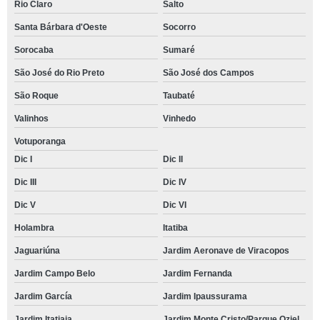
Rio Claro
Salto
Santa Bárbara d'Oeste
Socorro
Sorocaba
Sumaré
São José do Rio Preto
São José dos Campos
São Roque
Taubaté
Valinhos
Vinhedo
Votuporanga
Dic I
Dic II
Dic III
Dic IV
Dic V
Dic VI
Holambra
Itatiba
Jaguariúna
Jardim Aeronave de Viracopos
Jardim Campo Belo
Jardim Fernanda
Jardim García
Jardim Ipaussurama
Jardim Itatiaia
Jardim Monte Cristo/Parque Oziel