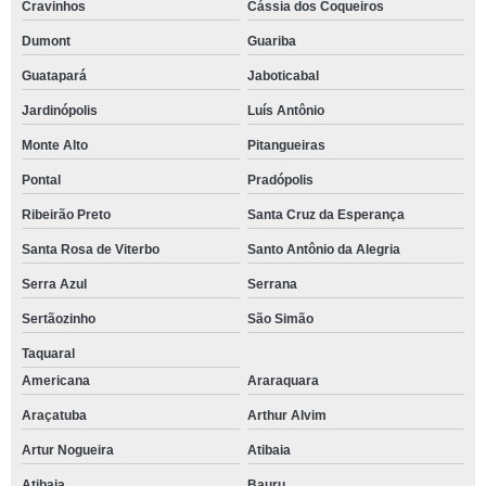
Cravinhos
Cássia dos Coqueiros
Dumont
Guariba
Guatapará
Jaboticabal
Jardinópolis
Luís Antônio
Monte Alto
Pitangueiras
Pontal
Pradópolis
Ribeirão Preto
Santa Cruz da Esperança
Santa Rosa de Viterbo
Santo Antônio da Alegria
Serra Azul
Serrana
Sertãozinho
São Simão
Taquaral
Americana
Araraquara
Araçatuba
Arthur Alvim
Artur Nogueira
Atibaia
Atibaia
Bauru