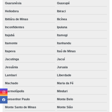
Guaranésia
Guaxupé
Heliodora
Ibiraci
Ibitiúra de Minas
Ilicínea
Inconfidentes
Ipuiuna
Itajubá
Itamogi
Itamonte
Itanhandu
Itapeva
Itaú de Minas
Jacutinga
Jacuí
Jesuânia
Juruaia
Lambari
Liberdade
Machado
Maria da Fé
Marmelópolis
Minduri
Monsenhor Paulo
Monte Belo
Monte Santo de Minas
Monte Sião