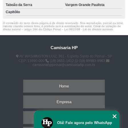
Taboão da Serra
Vargem Grande Paulista
Capitólio
O conteúdo do texto desta página é de direito reservado. Sua reprodução, parcial ou total,
mesmo citando nossos links, é proibida sem a autorização do autor. Crime de violação de
direito autoral – artigo 184 do Código Penal –
Lei 9610/98 - Lei de direitos autorais
.
Camisaria HP
AV. WASHINGTON LUIZ, 381 - Espírito Santo do Pinhal - SP
CEP: 13990-000
(19) 3651-1412
(19) 99983-9963
camisariahppinhal@camisariahp.com.br
Home
Empresa
Missão
Olá! Fale agora pelo WhatsApp