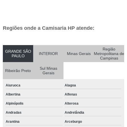
Regiões onde a Camisaria HP atende:
Região
GRANDE SÃO
INTERIOR
Minas Gerais
Metropolitana de
PAULO
Campinas
Sul Minas
Ribeirão Preto
Gerais
Aiuruoca
Alagoa
Albertina
Alfenas
Alpinópolis
Alterosa
Andradas
Andrelândia
Arantina
Arceburgo