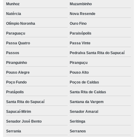
Munhoz
Muzambinho
Natércia
Nova Resende
Olímpio Noronha
Ouro Fino
Paraguaçu
Paraisópolis
Passa Quatro
Passa Vinte
Passos
Pedralva Santa Rita do Sapucaí
Piranguinho
Piranguçu
Pouso Alegre
Pouso Alto
Poço Fundo
Poços de Caldas
Pratápolis
Santa Rita de Caldas
Santa Rita do Sapucaí
Santana da Vargem
Sapucaí-Mirim
Senador Amaral
Senador José Bento
Seritinga
Serrania
Serranos