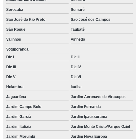
Sorocaba
Sumaré
São José do Rio Preto
São José dos Campos
São Roque
Taubaté
Valinhos
Vinhedo
Votuporanga
Dic I
Dic II
Dic III
Dic IV
Dic V
Dic VI
Holambra
Itatiba
Jaguariúna
Jardim Aeronave de Viracopos
Jardim Campo Belo
Jardim Fernanda
Jardim García
Jardim Ipaussurama
Jardim Itatiaia
Jardim Monte Cristo/Parque Oziel
Jardim Morumbi
Jardim Nova Europa