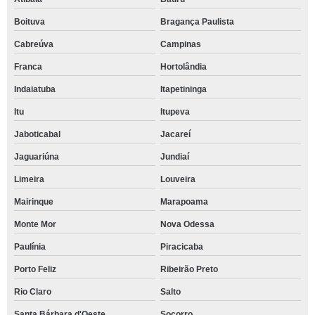
Boituva
Bragança Paulista
Cabreúva
Campinas
Franca
Hortolândia
Indaiatuba
Itapetininga
Itu
Itupeva
Jaboticabal
Jacareí
Jaguariúna
Jundiaí
Limeira
Louveira
Mairinque
Marapoama
Monte Mor
Nova Odessa
Paulínia
Piracicaba
Porto Feliz
Ribeirão Preto
Rio Claro
Salto
Santa Bárbara d'Oeste
Socorro