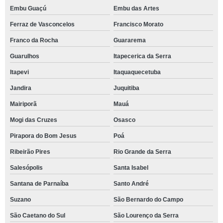
Embu Guaçú
Embu das Artes
Ferraz de Vasconcelos
Francisco Morato
Franco da Rocha
Guararema
Guarulhos
Itapecerica da Serra
Itapevi
Itaquaquecetuba
Jandira
Juquitiba
Mairiporã
Mauá
Mogi das Cruzes
Osasco
Pirapora do Bom Jesus
Poá
Ribeirão Pires
Rio Grande da Serra
Salesópolis
Santa Isabel
Santana de Parnaíba
Santo André
Suzano
São Bernardo do Campo
São Caetano do Sul
São Lourenço da Serra