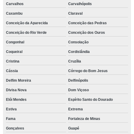
Carvalhos
Carvalhópolis
Caxambu
Claraval
Conceição da Aparecida
Conceição das Pedras
Conceição do Rio Verde
Conceição dos Ouros
Congonhal
Consolação
Coqueiral
Cordislândia
Cristina
Cruzília
Cássia
Córrego do Bom Jesus
Delfim Moreira
Delfinópolis
Divisa Nova
Dom Viçoso
Elói Mendes
Espírito Santo do Dourado
Estiva
Extrema
Fama
Fortaleza de Minas
Gonçalves
Guapé