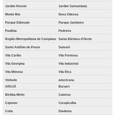
Jardim Rossin
Jardim Samambaia
Monte Mor
Nova Odessa
Parque Eldorado
Parque Jambeiro
Paulínia
Pedreira
Região Metropolitana de Campinas
Santa Bárbara d'Oeste
Santo Antônio de Posse
Sumaré
Vila Carlito
Vila Formosa
Vila Georgina
Vila Industrial
Vila Mimosa
Vila Rica
Vinhedo
americana
ARUJÁ
Barueri
Biritiba Mirim
Caieiras
Cajamar
Carapicuíba
Cotia
Diadema