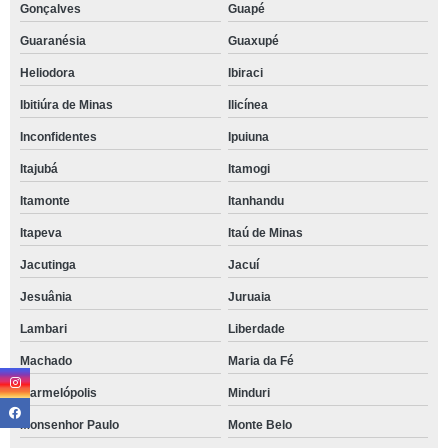
Gonçalves
Guapé
Guaranésia
Guaxupé
Heliodora
Ibiraci
Ibitiúra de Minas
Ilicínea
Inconfidentes
Ipuiuna
Itajubá
Itamogi
Itamonte
Itanhandu
Itapeva
Itaú de Minas
Jacutinga
Jacuí
Jesuânia
Juruaia
Lambari
Liberdade
Machado
Maria da Fé
Marmelópolis
Minduri
Monsenhor Paulo
Monte Belo