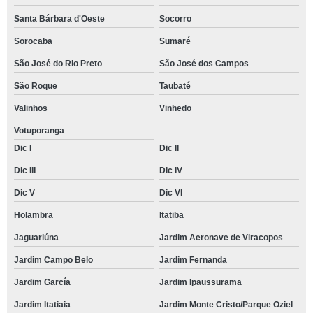
Santa Bárbara d'Oeste
Socorro
Sorocaba
Sumaré
São José do Rio Preto
São José dos Campos
São Roque
Taubaté
Valinhos
Vinhedo
Votuporanga
Dic I
Dic II
Dic III
Dic IV
Dic V
Dic VI
Holambra
Itatiba
Jaguariúna
Jardim Aeronave de Viracopos
Jardim Campo Belo
Jardim Fernanda
Jardim García
Jardim Ipaussurama
Jardim Itatiaia
Jardim Monte Cristo/Parque Oziel