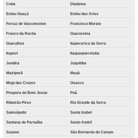
Cotia
Diadema
Embu Guaçú
Embu das Artes
Ferraz de Vasconcelos
Francisco Morato
Franco da Rocha
Guararema
Guarulhos
Itapecerica da Serra
Itapevi
Itaquaquecetuba
Jandira
Juquitiba
Mairiporã
Mauá
Mogi das Cruzes
Osasco
Pirapora do Bom Jesus
Poá
Ribeirão Pires
Rio Grande da Serra
Salesópolis
Santa Isabel
Santana de Parnaíba
Santo André
Suzano
São Bernardo do Campo