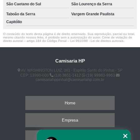
São Caetano do Sul
São Lourenço da Serra
Taboão da Serra
Vargem Grande Paulista
Capitólio
O conteúdo do texto desta página é de direito reservado. Sua reprodução, parcial ou total,
mesmo citando nossos links, é proibida sem a autorização do autor. Crime de violação de
direito autoral – artigo 184 do Código Penal –
Lei 9610/98 - Lei de direitos autorais
.
Camisaria HP
AV. WASHINGTON LUIZ, 381 - Espírito Santo do Pinhal - SP
CEP: 13990-000
(19) 3651-1412
(19) 99983-9963
camisariahppinhal@camisariahp.com.br
Home
Empresa
Missão