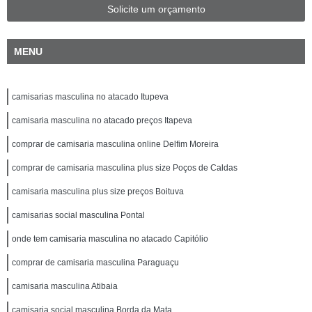
Solicite um orçamento
MENU
camisarias masculina no atacado Itupeva
camisaria masculina no atacado preços Itapeva
comprar de camisaria masculina online Delfim Moreira
comprar de camisaria masculina plus size Poços de Caldas
camisaria masculina plus size preços Boituva
camisarias social masculina Pontal
onde tem camisaria masculina no atacado Capitólio
comprar de camisaria masculina Paraguaçu
camisaria masculina Atibaia
camisaria social masculina Borda da Mata