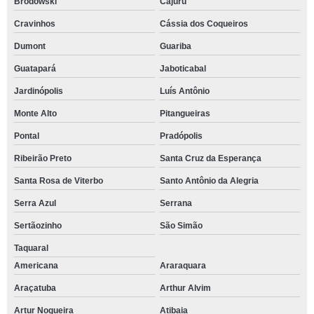
Brodowski
Cajuru
Cravinhos
Cássia dos Coqueiros
Dumont
Guariba
Guatapará
Jaboticabal
Jardinópolis
Luís Antônio
Monte Alto
Pitangueiras
Pontal
Pradópolis
Ribeirão Preto
Santa Cruz da Esperança
Santa Rosa de Viterbo
Santo Antônio da Alegria
Serra Azul
Serrana
Sertãozinho
São Simão
Taquaral
Americana
Araraquara
Araçatuba
Arthur Alvim
Artur Nogueira
Atibaia