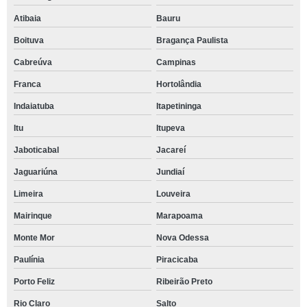
Atibaia
Bauru
Boituva
Bragança Paulista
Cabreúva
Campinas
Franca
Hortolândia
Indaiatuba
Itapetininga
Itu
Itupeva
Jaboticabal
Jacareí
Jaguariúna
Jundiaí
Limeira
Louveira
Mairinque
Marapoama
Monte Mor
Nova Odessa
Paulínia
Piracicaba
Porto Feliz
Ribeirão Preto
Rio Claro
Salto