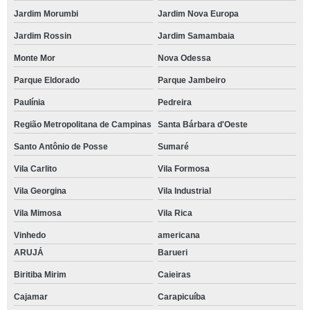
Jardim Morumbi
Jardim Nova Europa
Jardim Rossin
Jardim Samambaia
Monte Mor
Nova Odessa
Parque Eldorado
Parque Jambeiro
Paulínia
Pedreira
Região Metropolitana de Campinas
Santa Bárbara d'Oeste
Santo Antônio de Posse
Sumaré
Vila Carlito
Vila Formosa
Vila Georgina
Vila Industrial
Vila Mimosa
Vila Rica
Vinhedo
americana
ARUJÁ
Barueri
Biritiba Mirim
Caieiras
Cajamar
Carapicuíba