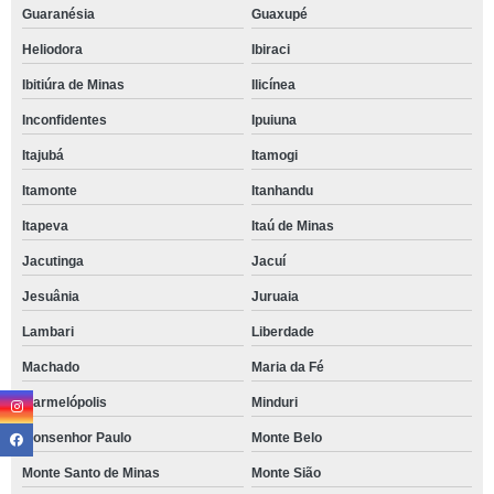
Guaranésia
Guaxupé
Heliodora
Ibiraci
Ibitiúra de Minas
Ilicínea
Inconfidentes
Ipuiuna
Itajubá
Itamogi
Itamonte
Itanhandu
Itapeva
Itaú de Minas
Jacutinga
Jacuí
Jesuânia
Juruaia
Lambari
Liberdade
Machado
Maria da Fé
Marmelópolis
Minduri
Monsenhor Paulo
Monte Belo
Monte Santo de Minas
Monte Sião