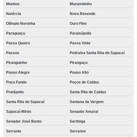
Munhoz
Muzambinho
Natércia
Nova Resende
Olímpio Noronha
Ouro Fino
Paraguaçu
Paraisópolis
Passa Quatro
Passa Vinte
Passos
Pedralva Santa Rita do Sapucaí
Piranguinho
Piranguçu
Pouso Alegre
Pouso Alto
Poço Fundo
Poços de Caldas
Pratápolis
Santa Rita de Caldas
Santa Rita do Sapucaí
Santana da Vargem
Sapucaí-Mirim
Senador Amaral
Senador José Bento
Seritinga
Serrania
Serranos