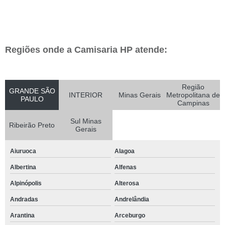
Regiões onde a Camisaria HP atende:
Região
GRANDE SÃO
INTERIOR
Minas Gerais
Metropolitana de
PAULO
Campinas
Sul Minas
Ribeirão Preto
Gerais
Aiuruoca
Alagoa
Albertina
Alfenas
Alpinópolis
Alterosa
Andradas
Andrelândia
Arantina
Arceburgo