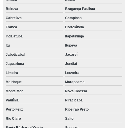
Boituva
Bragança Paulista
Cabreúva
Campinas
Franca
Hortolândia
Indaiatuba
Itapetininga
Itu
Itupeva
Jaboticabal
Jacareí
Jaguariúna
Jundiaí
Limeira
Louveira
Mairinque
Marapoama
Monte Mor
Nova Odessa
Paulínia
Piracicaba
Porto Feliz
Ribeirão Preto
Rio Claro
Salto
Santa Bárbara d'Oeste
Socorro