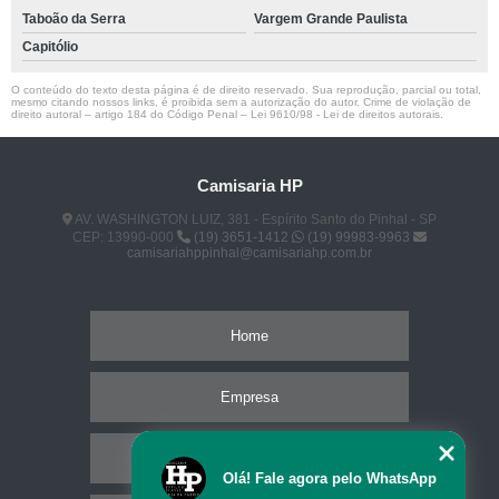
Taboão da Serra
Vargem Grande Paulista
Capitólio
O conteúdo do texto desta página é de direito reservado. Sua reprodução, parcial ou total,
mesmo citando nossos links, é proibida sem a autorização do autor. Crime de violação de
direito autoral – artigo 184 do Código Penal –
Lei 9610/98 - Lei de direitos autorais
.
Camisaria HP
AV. WASHINGTON LUIZ, 381 - Espírito Santo do Pinhal - SP
CEP: 13990-000
(19) 3651-1412
(19) 99983-9963
camisariahppinhal@camisariahp.com.br
Home
Empresa
Missão
Olá! Fale agora pelo WhatsApp