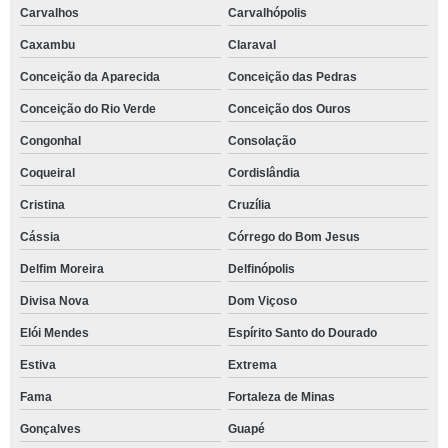
Carvalhos
Carvalhópolis
Caxambu
Claraval
Conceição da Aparecida
Conceição das Pedras
Conceição do Rio Verde
Conceição dos Ouros
Congonhal
Consolação
Coqueiral
Cordislândia
Cristina
Cruzília
Cássia
Córrego do Bom Jesus
Delfim Moreira
Delfinópolis
Divisa Nova
Dom Viçoso
Elói Mendes
Espírito Santo do Dourado
Estiva
Extrema
Fama
Fortaleza de Minas
Gonçalves
Guapé