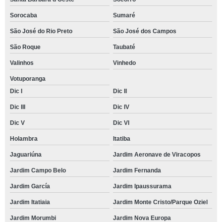
Sorocaba
Sumaré
São José do Rio Preto
São José dos Campos
São Roque
Taubaté
Valinhos
Vinhedo
Votuporanga
Dic I
Dic II
Dic III
Dic IV
Dic V
Dic VI
Holambra
Itatiba
Jaguariúna
Jardim Aeronave de Viracopos
Jardim Campo Belo
Jardim Fernanda
Jardim García
Jardim Ipaussurama
Jardim Itatiaia
Jardim Monte Cristo/Parque Oziel
Jardim Morumbi
Jardim Nova Europa