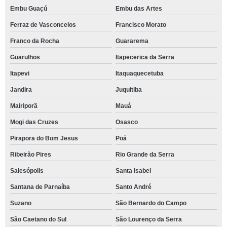
Embu Guaçú
Embu das Artes
Ferraz de Vasconcelos
Francisco Morato
Franco da Rocha
Guararema
Guarulhos
Itapecerica da Serra
Itapevi
Itaquaquecetuba
Jandira
Juquitiba
Mairiporã
Mauá
Mogi das Cruzes
Osasco
Pirapora do Bom Jesus
Poá
Ribeirão Pires
Rio Grande da Serra
Salesópolis
Santa Isabel
Santana de Parnaíba
Santo André
Suzano
São Bernardo do Campo
São Caetano do Sul
São Lourenço da Serra