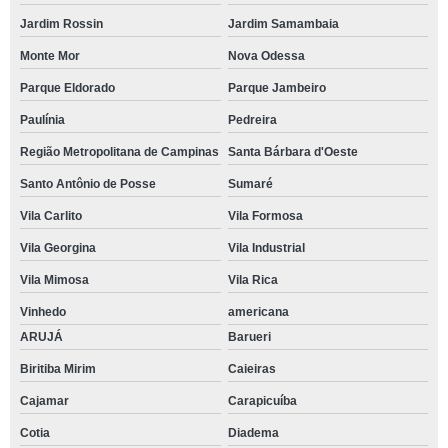
Jardim Rossin
Jardim Samambaia
Monte Mor
Nova Odessa
Parque Eldorado
Parque Jambeiro
Paulínia
Pedreira
Região Metropolitana de Campinas
Santa Bárbara d'Oeste
Santo Antônio de Posse
Sumaré
Vila Carlito
Vila Formosa
Vila Georgina
Vila Industrial
Vila Mimosa
Vila Rica
Vinhedo
americana
ARUJÁ
Barueri
Biritiba Mirim
Caieiras
Cajamar
Carapicuíba
Cotia
Diadema