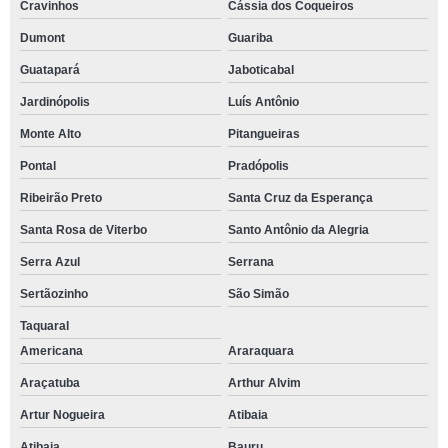
Cravinhos
Cássia dos Coqueiros
Dumont
Guariba
Guatapará
Jaboticabal
Jardinópolis
Luís Antônio
Monte Alto
Pitangueiras
Pontal
Pradópolis
Ribeirão Preto
Santa Cruz da Esperança
Santa Rosa de Viterbo
Santo Antônio da Alegria
Serra Azul
Serrana
Sertãozinho
São Simão
Taquaral
Americana
Araraquara
Araçatuba
Arthur Alvim
Artur Nogueira
Atibaia
Atibaia
Bauru