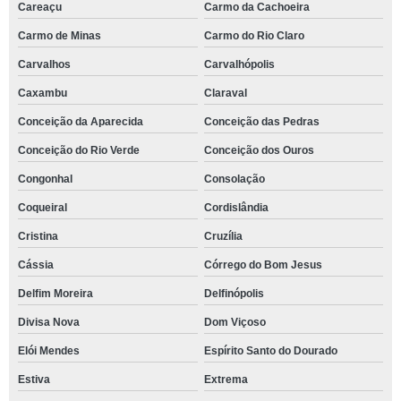
Careaçu
Carmo da Cachoeira
Carmo de Minas
Carmo do Rio Claro
Carvalhos
Carvalhópolis
Caxambu
Claraval
Conceição da Aparecida
Conceição das Pedras
Conceição do Rio Verde
Conceição dos Ouros
Congonhal
Consolação
Coqueiral
Cordislândia
Cristina
Cruzília
Cássia
Córrego do Bom Jesus
Delfim Moreira
Delfinópolis
Divisa Nova
Dom Viçoso
Elói Mendes
Espírito Santo do Dourado
Estiva
Extrema