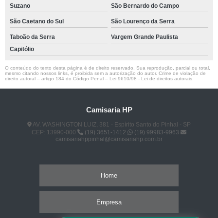
Suzano
São Bernardo do Campo
São Caetano do Sul
São Lourenço da Serra
Taboão da Serra
Vargem Grande Paulista
Capitólio
O conteúdo do texto desta página é de direito reservado. Sua reprodução, parcial ou total,
mesmo citando nossos links, é proibida sem a autorização do autor. Crime de violação de
direito autoral – artigo 184 do Código Penal –
Lei 9610/98 - Lei de direitos autorais
.
Camisaria HP
AV. WASHINGTON LUIZ, 381 - Espírito Santo do Pinhal - SP
CEP: 13990-000
(19) 3651-1412
(19) 99983-9963
camisariahppinhal@camisariahp.com.br
Home
Empresa