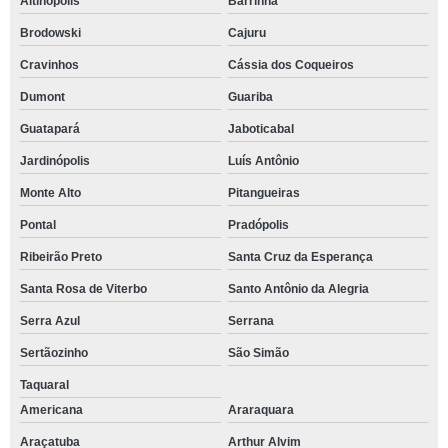
Altinópolis
Barrinha
Brodowski
Cajuru
Cravinhos
Cássia dos Coqueiros
Dumont
Guariba
Guatapará
Jaboticabal
Jardinópolis
Luís Antônio
Monte Alto
Pitangueiras
Pontal
Pradópolis
Ribeirão Preto
Santa Cruz da Esperança
Santa Rosa de Viterbo
Santo Antônio da Alegria
Serra Azul
Serrana
Sertãozinho
São Simão
Taquaral
Americana
Araraquara
Araçatuba
Arthur Alvim