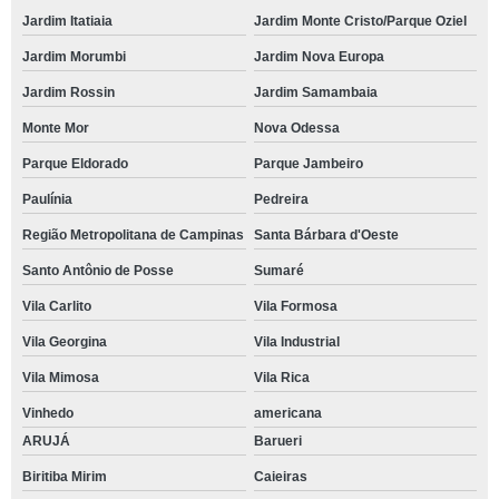
Jardim Itatiaia
Jardim Monte Cristo/Parque Oziel
Jardim Morumbi
Jardim Nova Europa
Jardim Rossin
Jardim Samambaia
Monte Mor
Nova Odessa
Parque Eldorado
Parque Jambeiro
Paulínia
Pedreira
Região Metropolitana de Campinas
Santa Bárbara d'Oeste
Santo Antônio de Posse
Sumaré
Vila Carlito
Vila Formosa
Vila Georgina
Vila Industrial
Vila Mimosa
Vila Rica
Vinhedo
americana
ARUJÁ
Barueri
Biritiba Mirim
Caieiras