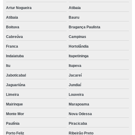
Artur Nogueira
Atibaia
Atibaia
Bauru
Boituva
Bragança Paulista
Cabreúva
Campinas
Franca
Hortolândia
Indaiatuba
Itapetininga
Itu
Itupeva
Jaboticabal
Jacareí
Jaguariúna
Jundiaí
Limeira
Louveira
Mairinque
Marapoama
Monte Mor
Nova Odessa
Paulínia
Piracicaba
Porto Feliz
Ribeirão Preto