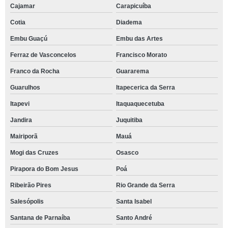
Cajamar
Carapicuíba
Cotia
Diadema
Embu Guaçú
Embu das Artes
Ferraz de Vasconcelos
Francisco Morato
Franco da Rocha
Guararema
Guarulhos
Itapecerica da Serra
Itapevi
Itaquaquecetuba
Jandira
Juquitiba
Mairiporã
Mauá
Mogi das Cruzes
Osasco
Pirapora do Bom Jesus
Poá
Ribeirão Pires
Rio Grande da Serra
Salesópolis
Santa Isabel
Santana de Parnaíba
Santo André