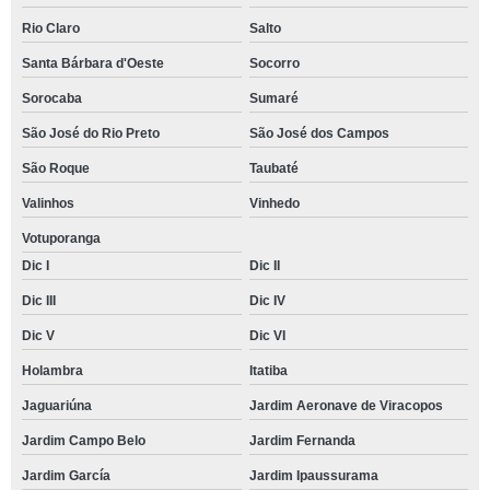
Rio Claro
Salto
Santa Bárbara d'Oeste
Socorro
Sorocaba
Sumaré
São José do Rio Preto
São José dos Campos
São Roque
Taubaté
Valinhos
Vinhedo
Votuporanga
Dic I
Dic II
Dic III
Dic IV
Dic V
Dic VI
Holambra
Itatiba
Jaguariúna
Jardim Aeronave de Viracopos
Jardim Campo Belo
Jardim Fernanda
Jardim García
Jardim Ipaussurama