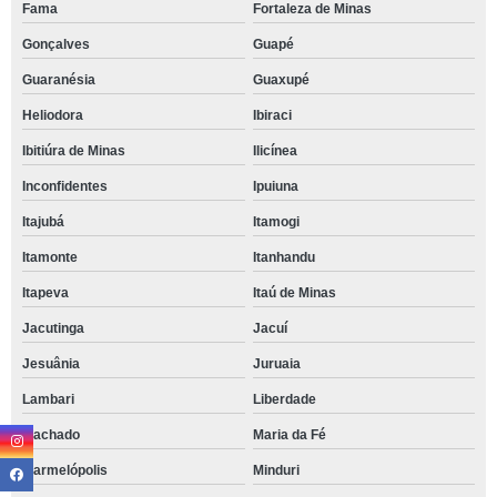
Fama
Fortaleza de Minas
Gonçalves
Guapé
Guaranésia
Guaxupé
Heliodora
Ibiraci
Ibitiúra de Minas
Ilicínea
Inconfidentes
Ipuiuna
Itajubá
Itamogi
Itamonte
Itanhandu
Itapeva
Itaú de Minas
Jacutinga
Jacuí
Jesuânia
Juruaia
Lambari
Liberdade
Machado
Maria da Fé
Marmelópolis
Minduri