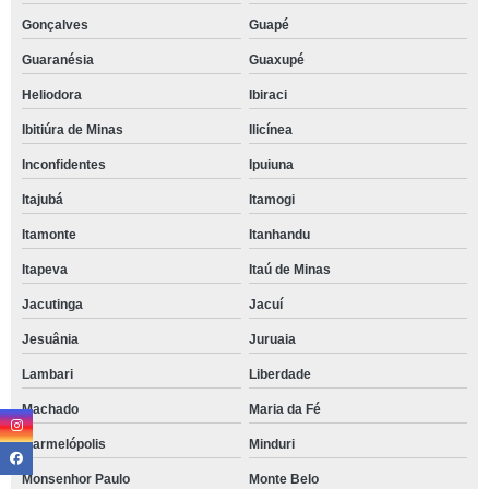
Gonçalves
Guapé
Guaranésia
Guaxupé
Heliodora
Ibiraci
Ibitiúra de Minas
Ilicínea
Inconfidentes
Ipuiuna
Itajubá
Itamogi
Itamonte
Itanhandu
Itapeva
Itaú de Minas
Jacutinga
Jacuí
Jesuânia
Juruaia
Lambari
Liberdade
Machado
Maria da Fé
Marmelópolis
Minduri
Monsenhor Paulo
Monte Belo