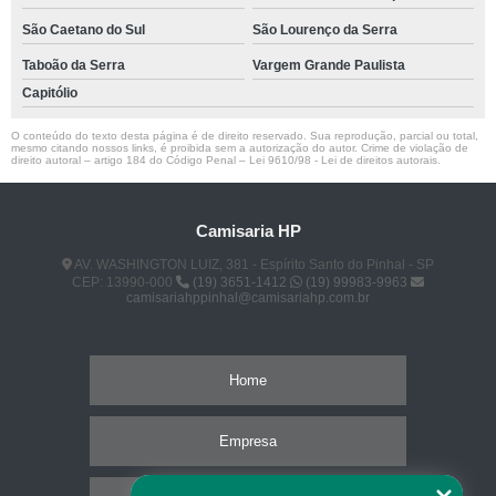
São Caetano do Sul
São Lourenço da Serra
Taboão da Serra
Vargem Grande Paulista
Capitólio
O conteúdo do texto desta página é de direito reservado. Sua reprodução, parcial ou total,
mesmo citando nossos links, é proibida sem a autorização do autor. Crime de violação de
direito autoral – artigo 184 do Código Penal –
Lei 9610/98 - Lei de direitos autorais
.
Camisaria HP
AV. WASHINGTON LUIZ, 381 - Espírito Santo do Pinhal - SP
CEP: 13990-000
(19) 3651-1412
(19) 99983-9963
camisariahppinhal@camisariahp.com.br
Home
Empresa