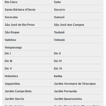
Rio Claro
Salto
Santa Bárbara d'Oeste
Socorro
Sorocaba
Sumaré
São José do Rio Preto
São José dos Campos
São Roque
Taubaté
Valinhos
Vinhedo
Votuporanga
Dic I
Dic II
Dic III
Dic IV
Dic V
Dic VI
Holambra
Itatiba
Jaguariúna
Jardim Aeronave de Viracopos
Jardim Campo Belo
Jardim Fernanda
Jardim García
Jardim Ipaussurama