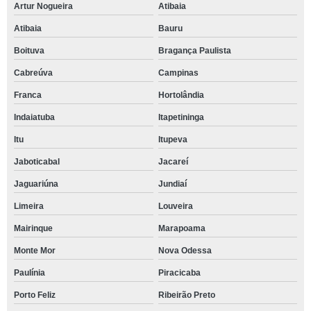
Artur Nogueira
Atibaia
Atibaia
Bauru
Boituva
Bragança Paulista
Cabreúva
Campinas
Franca
Hortolândia
Indaiatuba
Itapetininga
Itu
Itupeva
Jaboticabal
Jacareí
Jaguariúna
Jundiaí
Limeira
Louveira
Mairinque
Marapoama
Monte Mor
Nova Odessa
Paulínia
Piracicaba
Porto Feliz
Ribeirão Preto