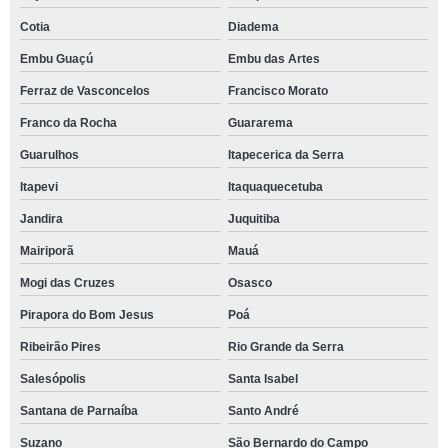
Cotia
Diadema
Embu Guaçú
Embu das Artes
Ferraz de Vasconcelos
Francisco Morato
Franco da Rocha
Guararema
Guarulhos
Itapecerica da Serra
Itapevi
Itaquaquecetuba
Jandira
Juquitiba
Mairiporã
Mauá
Mogi das Cruzes
Osasco
Pirapora do Bom Jesus
Poá
Ribeirão Pires
Rio Grande da Serra
Salesópolis
Santa Isabel
Santana de Parnaíba
Santo André
Suzano
São Bernardo do Campo