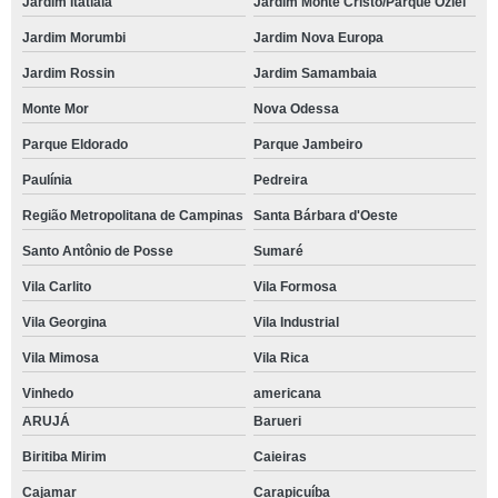
Jardim Itatiaia
Jardim Monte Cristo/Parque Oziel
Jardim Morumbi
Jardim Nova Europa
Jardim Rossin
Jardim Samambaia
Monte Mor
Nova Odessa
Parque Eldorado
Parque Jambeiro
Paulínia
Pedreira
Região Metropolitana de Campinas
Santa Bárbara d'Oeste
Santo Antônio de Posse
Sumaré
Vila Carlito
Vila Formosa
Vila Georgina
Vila Industrial
Vila Mimosa
Vila Rica
Vinhedo
americana
ARUJÁ
Barueri
Biritiba Mirim
Caieiras
Cajamar
Carapicuíba