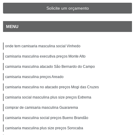
Solicite um orçamento
MENU
onde tem camisaria masculina social Vinhedo
camisaria masculina executiva preços Monte Alto
camisaria masculina atacado São Bernardo do Campo
camisaria masculina preços Areado
camisaria masculina no atacado preços Mogi das Cruzes
camisaria social masculina plus size preços Extrema
comprar de camisaria masculina Guararema
camisaria masculina social preços Bueno Brandão
camisaria masculina plus size preços Sorocaba