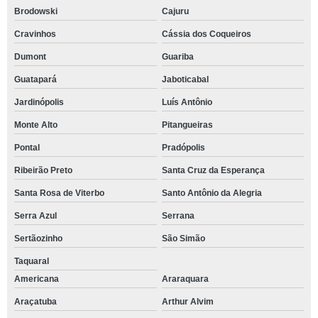
Brodowski
Cajuru
Cravinhos
Cássia dos Coqueiros
Dumont
Guariba
Guatapará
Jaboticabal
Jardinópolis
Luís Antônio
Monte Alto
Pitangueiras
Pontal
Pradópolis
Ribeirão Preto
Santa Cruz da Esperança
Santa Rosa de Viterbo
Santo Antônio da Alegria
Serra Azul
Serrana
Sertãozinho
São Simão
Taquaral
Americana
Araraquara
Araçatuba
Arthur Alvim