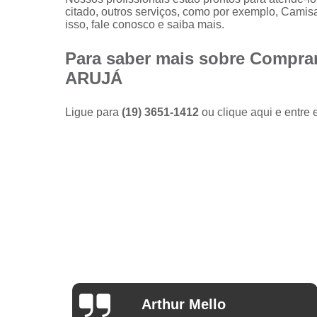
Camisas
citado, outros serviços, como por exemplo, Cami
sociais
isso, fale conosco e saiba mais.
masculinas
preço
Para saber mais sobre Comprar
Fábricas
ARUJÁ
de camisas
Lojas de
Ligue para
(19) 3651-1412
ou
clique aqui
e entre 
modas
masculinas
Modas
masculinas
Roupa
masculina
Arthur Mello