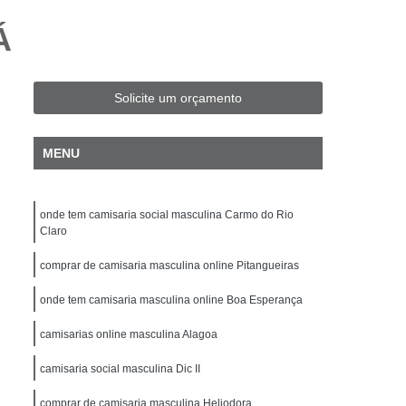
Fit Masculina
Camisa Slim Masculina
Á
sculina Plus Size
Camisa Jeans Plus Size
Camisa Plus Size
Camisa Preta Plus Size
Solicite um orçamento
Camisa Social Masculina Plus Size
isa Social Plus Size Masculina
MENU
Xadrez Plus Size
Camisa Individual Slim Fit
isa Masculina Slim Fit
Camisa Polo Slim Fit
onde tem camisaria social masculina Carmo do Rio
amisa Social Masculina Manga Longa Slim Fit
Claro
ocial Slim Fit
Camisa Social Slim Fit Luxo
comprar de camisaria masculina online Pitangueiras
per Slim Fit
Camisa Branca Masculina Slim
onde tem camisaria masculina online Boa Esperança
Camisa de Linho Masculina Slim Fit
camisarias online masculina Alagoa
a
Camisa Masculina Slim
camisaria social masculina Dic II
nga
Camisa Slim Branca Masculina
comprar de camisaria masculina Heliodora