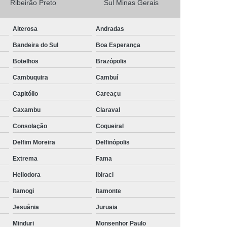
Ribeirão Preto
Sul Minas Gerais
Camisa Masculina Social Manga Longa
Alterosa
Andradas
Camisa Social Manga Longa
Bandeira do Sul
Boa Esperança
a
Camisa Social Manga Longa Preta
Botelhos
Brazópolis
Camisa Social Masculina Preta Manga Longa
Cambuquira
Cambuí
Camisa a Rigor Social Masculina
Capitólio
Careaçu
misa Social Branca Masculina
Caxambu
Claraval
a
Camisa Social Jeans Masculina
Consolação
Coqueiral
misa Social Masculina a Rigor
Delfim Moreira
Delfinópolis
Camisa Social Masculina Manga Curta
Extrema
Fama
Camisa Social Masculina Slim
Heliodora
Ibiraci
a Manga Longa Social Masculina Preço
Itamogi
Itamonte
misa Social Branca Masculina Preço
Jesuânia
Juruaia
o
Camisa Social Jeans Masculina Preço
Minduri
Monsenhor Paulo