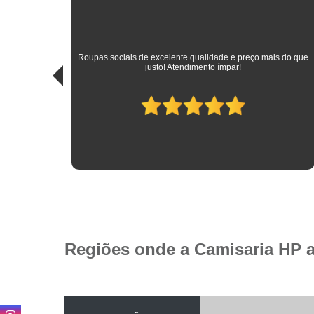
sitando
 das
Roupas sociais de excelente qualidade e preço mais do que
idade.
justo! Atendimento ímpar!
Regiões onde a Camisaria HP 