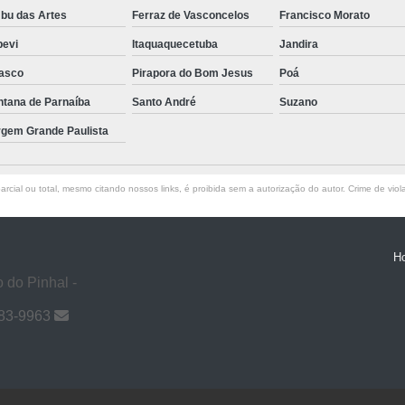
bu das Artes
Ferraz de Vasconcelos
Francisco Morato
pevi
Itaquaquecetuba
Jandira
asco
Pirapora do Bom Jesus
Poá
ntana de Parnaíba
Santo André
Suzano
rgem Grande Paulista
rcial ou total, mesmo citando nossos links, é proibida sem a autorização do autor. Crime de viol
H
 do Pinhal -
983-9963