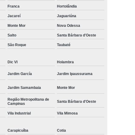
amisa Social
Moda Masculina Esporte Fino
Franca
Hortolândia
ina Social
Moda Plus Size Masculina
Jacareí
Jaguariúna
 Masculinas
Roupas Estilosas Masculinas
Monte Mor
Nova Odessa
Salto
Santa Bárbara d'Oeste
da Moda
Roupas Masculinas Esporte Fino
São Roque
Taubaté
Roupas Masculinas na Moda
Roupas Masculinas para Revenda
Dic VI
Holambra
ulinas Social
Roupas Sociais Masculinas
Jardim García
Jardim Ipaussurama
Jardim Samambaia
Monte Mor
Região Metropolitana de
Santa Bárbara d'Oeste
Campinas
Vila Industrial
Vila Mimosa
Carapicuíba
Cotia