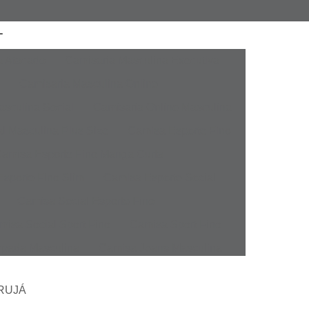
a Atacado
Camisaria Masculina Executiva
Camisaria Masculina Online
sculina Social
Camisaria Online Masculina
l Masculina Plus Size
Camisa Esporte Fino
amisa Esporte Fino Manga Curta
sporte Fino Slim
Camisa Esporte Social
Camisa Social Esporte Fino
misa Social Sport Fino
Camisa Sport Fino
pada Masculina
Camisa Jeans Masculina
Masculina
Camisa Manga Longa Masculina
ARUJÁ
tampada
Camisa Masculina Manga Longa