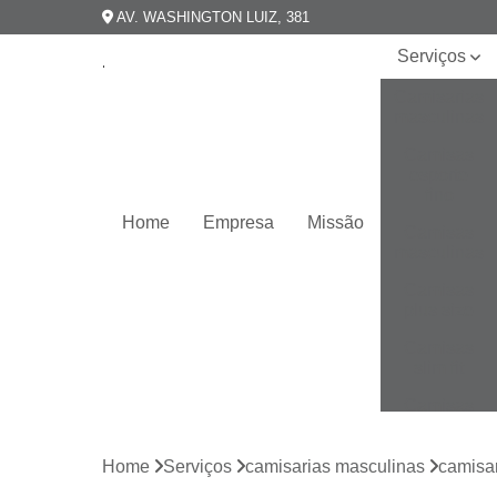
AV. WASHINGTON LUIZ, 381
Serviços
Camisarias
masculinas
Camisas
esporte
fino
Home
Empresa
Missão
Camisas
masculinas
Camisas
plus size
Camisas
slim fit
Camisas
slim
masculina
Home
Serviços
camisarias masculinas
camisar
Camisas