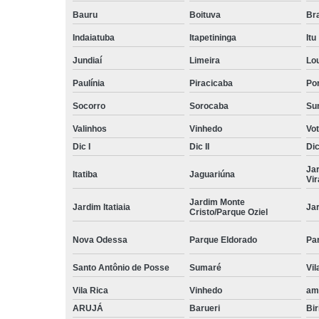
Bauru
Boituva
Br
Indaiatuba
Itapetininga
Itu
Jundiaí
Limeira
Lo
Paulínia
Piracicaba
Por
Socorro
Sorocaba
Su
Valinhos
Vinhedo
Vo
Dic I
Dic II
Dic 
Ja
Itatiba
Jaguariúna
Vi
Jardim Monte
Jardim Itatiaia
Ja
Cristo/Parque Oziel
Nova Odessa
Parque Eldorado
Pa
Santo Antônio de Posse
Sumaré
Vil
Vila Rica
Vinhedo
am
ARUJÁ
Barueri
Bir