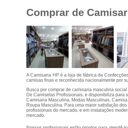
sociais
branca
Comprar de Camisar
Camisas
sociais
branca
preço
Camisas
sociais
listradas
Camisas
sociais
manga
A Camisaria HP é a loja de fábrica da Confecçõ
curta
camisas finas e reconhecida nacionalmente por su
Camisas
Busca por comprar de camisaria masculina soci
sociais
De Camisetas Profissionais, e disponibiliza para
manga
Camisaria Masculina, Modas Masculinas, Camisa
longa
Roupa Masculina. Para uma maior satisfação dos c
profissionais do mercado, e em instalações moder
Camisas
mercado.
sociais
masculinas
Nossos profissionais estão prontos para atendê-l