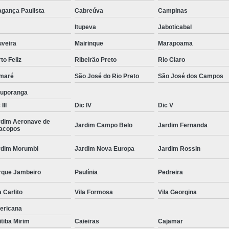
Moda Masculina Camisa
Moda Masculina C
agança Paulista
Cabreúva
Campinas
Moda Masculina Inverno
Moda Mascul
Itupeva
Jaboticabal
Moda Social Masculina
Roupas Elegantes
uveira
Mairinque
Marapoama
to Feliz
Ribeirão Preto
Rio Claro
Roupas Masculinas
Roupas Masculinas 
maré
São José do Rio Preto
São José dos Campos
Roupas Masculinas Estilosas
tuporanga
Roupas Masculinas no Atacado
III
Dic IV
Dic V
Roupas Masculinas Plus Size
Roupas Masc
rdim Aeronave de
Jardim Campo Belo
Jardim Fernanda
racopos
rdim Morumbi
Jardim Nova Europa
Jardim Rossin
rque Jambeiro
Paulínia
Pedreira
a Carlito
Vila Formosa
Vila Georgina
ericana
itiba Mirim
Caieiras
Cajamar