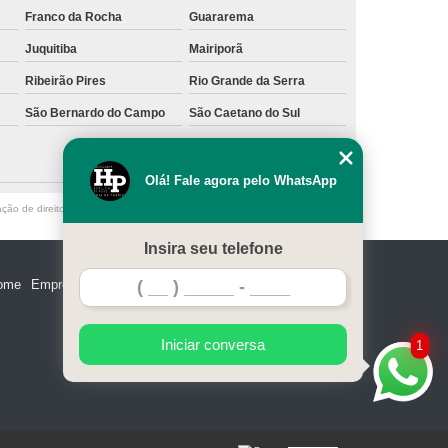
Franco da Rocha
Guararema
Juquitiba
Mairiporã
Ribeirão Pires
Rio Grande da Serra
São Bernardo do Campo
São Caetano do Sul
Olá! Fale agora pelo WhatsApp
ação de direito autoral – artigo 184 do Código Penal –
Lei 9610/98 - Lei de
Insira seu telefone
ome
Empresa
Missão
Serviços
Contato
Mapa do site
Iniciar conversa
1