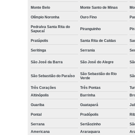
Monte Belo
Monte Santo de Minas
Mo
Olímpio Noronha
Ouro Fino
Pa
Pedralva Santa Rita do
Piranguinho
Pi
Sapucaí
Pratápolis
Santa Rita de Caldas
San
Seritinga
Serrania
Se
São José da Barra
São José do Alegre
São
São Sebastião do Rio
São Sebastião do Paraíso
Sã
Verde
Três Corações
Três Pontas
Tur
Altinópolis
Barrinha
Br
Guariba
Guatapará
Jab
Pontal
Pradópolis
Rib
Serrana
Sertãozinho
Sã
Americana
Araraquara
Ar