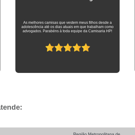
Camisa Social Masculina 
Camisa Social Masculina Branca Preç
Camisa Listrada Masculina Social
Camisa L
As melhores camisas que vestem meus filhos desde a
adolescência até os dias atuais em que trabalham como
Camisa Social Listrada
Camis
advogados. Parabéns à toda equipe da Camisaria HP!
Camisa Social Listrada Masculin
Camisa Social Listrada Preta e Branca
Camisa Social Manga Longa Listrada
Camisa Social Masculina Listrada Preto e Bra
Camisa Social de Manga Curta
Camisa Social Manga Curta
Ca
Camisa Social Manga Curta Estampada
atende:
Camisa Social Manga Curta Preta
Camisa Social Preta Manga Curta
Camisa Manga Longa Masculina Soc
Região Metropolitana de