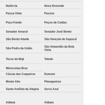
Camisa Social Masculina Manga Curta Preço
Natércia
Nova Resende
Preço
Camisa Social Masculina Preço
Passa Vinte
Passos
Camisa Social Masculina Slim Preço
Poço Fundo
Poços de Caldas
Preço
Camisa Social Fábrica
Senador Amaral
Senador José Bento
ial
Fábrica Camisa Social
São Bento Abade
São Gonçalo do Sapucaí
 Camisa Masculina
Fábrica de Camisa Social
São Sebastião da Bela
São Pedro da União
Vista
Fábrica de Camisa Social Masculina
Tocos do Moji
Toledo
em
Loja de Fábrica Camisa Social
Wenceslau Braz
Masculina
Loja de Moda Masculina Online
Cássia dos Coqueiros
Dumont
 Masculina
Loja Moda Masculina Executivo
Monte Alto
Pitangueiras
culina Social
Loja Virtual Moda Masculina
Santo Antônio da Alegria
Serra Azul
Masculina
Moda Básica Masculina
ans Masculina
Moda Masculina
Atibaia
Atibaia