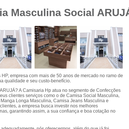
Camisa Preta Masculina
Camisa Slim 
ia Masculina Social ARUJ
Camisa Branca Plus Size
Camisa Jeans Ma
Camisa Manga Longa Plus Size Masculina
Camisa Social Branca Plus Size
Camisa Social Plus Size
Cam
Camisa Xadrez Masculina Plus Size
Camisa 
Camisa Masculina Manga Curta Slim Fit
Cam
Camisa Slim Fit
Camisa Slim Fit Luxo
C
es HP, empresa com mais de 50 anos de mercado no ramo de
a qualidade e seu custo-benefício.
Camisa Social Masculina Slim Fit
Camisa S
al ARUJÁ? A Camisaria Hp atua no segmento de Confecções
Camisa Social Slim Fit Masculina
Camisa Su
 seus clientes serviços como o de Camisa Social Masculina,
 Manga Longa Masculina, Camisa Jeans Masculina e
Camisa Branca Slim Masculina
lientes, a empresa busca investir nos melhores
nas, garantindo assim, a sua confiança e boa cotação no
Camisa Jeans Slim Masculin
Camisa Masculina Slim Fit Manga Lo
o adequadamente, nós oferecermos, além do que já foi