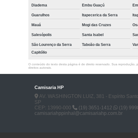
Diadema
Embu Guaçú
Em
Guarulhos
Itapecerica da Serra
Ita
Mauá
Mogi das Cruzes
Os
Salesópolis
Santa Isabel
Sa
São Lourenço da Serra
Taboão da Serra
Va
Capitólio
O conteúdo do texto desta página é de direito reservado. Sua reprodução, pa
direitos autorais
.
Camisaria HP
AV. WASHINGTON LUIZ, 381 - Espírito Santo
SP
CEP: 13990-000
(19) 3651-1412
(19) 99
camisariahppinhal@camisariahp.com.br