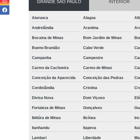
GRANDE SÃO PAULO
INTERIOR
Aiuruoca
Alagoa
Alb
Andrelândia
Arantina
Ar
Bocaina de Minas
Bom Jardim de Minas
Bo
Bueno Brandão
Cabo Verde
Ca
Campanha
Campestre
Ca
Carmo da Cachoeira
Carmo de Minas
Ca
Conceição da Aparecida
Conceição das Pedras
Co
Cordislândia
Cristina
Cru
Divisa Nova
Dom Viçoso
El
Fortaleza de Minas
Gonçalves
Gu
Ibitiúra de Minas
Ilicínea
Inc
Itanhandu
Itapeva
Ita
Lambari
Liberdade
Ma