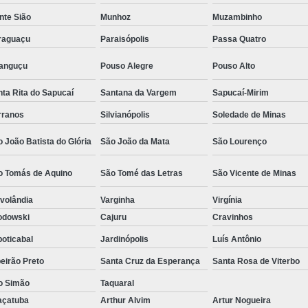
Camisa Social Masculina Estampada Preço
nte Sião
Munhoz
Muzambinho
Camisa Social Masculina Manga Longa 
raguaçu
Paraisópolis
Passa Quatro
Camisa Social Masculina Preta Preço
ranguçu
Pouso Alegre
Pouso Alto
Camisa Social Preta Masculina 
ta Rita do Sapucaí
Santana da Vargem
Sapucaí-Mirim
Fábrica Camisa Masculina Soc
rranos
Silvianópolis
Soledade de Minas
Fábrica Camisa Social Masculina
Fábrica de
 João Batista do Glória
São João da Mata
São Lourenço
Fábrica de Camisa Social de Homem
o Tomás de Aquino
São Tomé das Letras
São Vicente de Minas
Fábrica de Camisa Social para Hom
volândia
Varginha
Virgínia
Loja com Moda Masculina
Loja de Moda 
odowski
Cajuru
Cravinhos
Loja Executivo Moda Masculina
Loja Moda
oticabal
Jardinópolis
Luís Antônio
Loja Moda Masculina Online
Loja Moda Mas
eirão Preto
Santa Cruz da Esperança
Santa Rosa de Viterbo
Moda Masculina Loja
Moda Atual 
o Simão
Taquaral
Moda Casual Masculina
Moda Je
açatuba
Arthur Alvim
Artur Nogueira