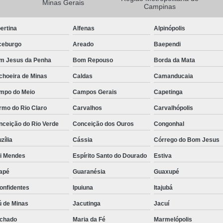
Minas Gerais
Campinas
Camisa Masculina Manga Longa Social
ertina
Alfenas
Alpinópolis
Camisa Social de Manga Longa
ceburgo
Areado
Baependi
Camisa Social Manga Longa Masculin
m Jesus da Penha
Bom Repouso
Borda da Mata
Camisa Social Masculina Manga Longa Lisa
choeira de Minas
Caldas
Camanducaia
Camisa Social Preta Manga Longa
mpo do Meio
Campos Gerais
Capetinga
Camisa Masculina Social
Ca
rmo do Rio Claro
Carvalhos
Carvalhópolis
Camisa Social Estampada Masculin
nceição do Rio Verde
Conceição dos Ouros
Congonhal
Camisa Social Masculina
Ca
zília
Cássia
Córrego do Bom Jesus
Camisa Social Masculina Estampada
ói Mendes
Espírito Santo do Dourado
Estiva
Camisa Social Masculina Preta
apé
Guaranésia
Guaxupé
Camisa Social Preta Masculina
Camis
onfidentes
Ipuiuna
Itajubá
Camisa Masculina Social Preço
Ca
ú de Minas
Jacutinga
Jacuí
Camisa Social Estampada Masculina Preç
chado
Maria da Fé
Marmelópolis