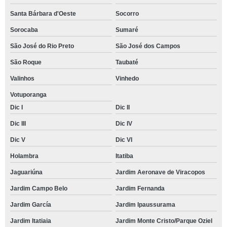
Santa Bárbara d'Oeste
Socorro
Sorocaba
Sumaré
São José do Rio Preto
São José dos Campos
São Roque
Taubaté
Valinhos
Vinhedo
Votuporanga
Dic I
Dic II
Dic III
Dic IV
Dic V
Dic VI
Holambra
Itatiba
Jaguariúna
Jardim Aeronave de Viracopos
Jardim Campo Belo
Jardim Fernanda
Jardim García
Jardim Ipaussurama
Jardim Itatiaia
Jardim Monte Cristo/Parque Oziel