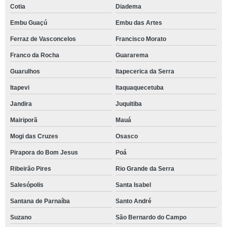
Cotia
Diadema
Embu Guaçú
Embu das Artes
Ferraz de Vasconcelos
Francisco Morato
Franco da Rocha
Guararema
Guarulhos
Itapecerica da Serra
Itapevi
Itaquaquecetuba
Jandira
Juquitiba
Mairiporã
Mauá
Mogi das Cruzes
Osasco
Pirapora do Bom Jesus
Poá
Ribeirão Pires
Rio Grande da Serra
Salesópolis
Santa Isabel
Santana de Parnaíba
Santo André
Suzano
São Bernardo do Campo