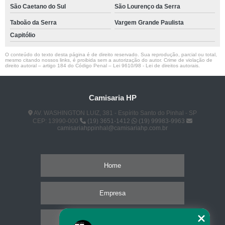
São Caetano do Sul
São Lourenço da Serra
Taboão da Serra
Vargem Grande Paulista
Capitólio
O conteúdo do texto desta página é de direito reservado. Sua reprodução, parcial ou total,
mesmo citando nossos links, é proibida sem a autorização do autor. Crime de violação de
direito autoral – artigo 184 do Código Penal –
Lei 9610/98 - Lei de direitos autorais
.
Camisaria HP
AV. WASHINGTON LUIZ, 381 - Espírito Santo do Pinhal - SP
CEP: 13990-000
(19) 3651-1412
(19) 99983-9963
camisariahppinhal@camisariahp.com.br
Home
Empresa
Missão