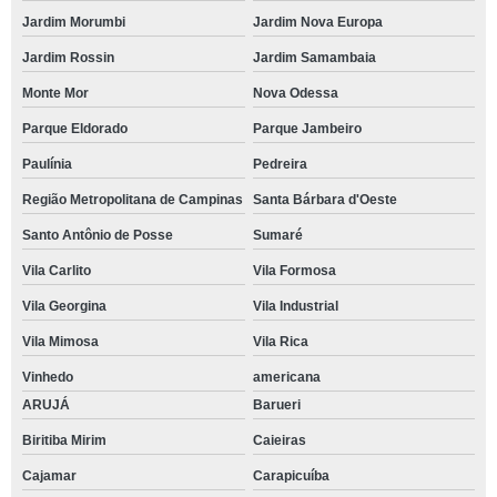
Jardim Morumbi
Jardim Nova Europa
Jardim Rossin
Jardim Samambaia
Monte Mor
Nova Odessa
Parque Eldorado
Parque Jambeiro
Paulínia
Pedreira
Região Metropolitana de Campinas
Santa Bárbara d'Oeste
Santo Antônio de Posse
Sumaré
Vila Carlito
Vila Formosa
Vila Georgina
Vila Industrial
Vila Mimosa
Vila Rica
Vinhedo
americana
ARUJÁ
Barueri
Biritiba Mirim
Caieiras
Cajamar
Carapicuíba