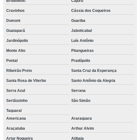
Brodowski
Cajuru
Cravinhos
Cássia dos Coqueiros
Dumont
Guariba
Guatapará
Jaboticabal
Jardinópolis
Luís Antônio
Monte Alto
Pitangueiras
Pontal
Pradópolis
Ribeirão Preto
Santa Cruz da Esperança
Santa Rosa de Viterbo
Santo Antônio da Alegria
Serra Azul
Serrana
Sertãozinho
São Simão
Taquaral
Americana
Araraquara
Araçatuba
Arthur Alvim
Artur Nogueira
Atibaia