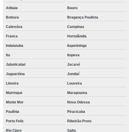
Atibaia
Bauru
Boituva
Bragança Paulista
Cabreúva
Campinas
Franca
Hortolândia
Indaiatuba
Itapetininga
Itu
Itupeva
Jaboticabal
Jacareí
Jaguariúna
Jundiaí
Limeira
Louveira
Mairinque
Marapoama
Monte Mor
Nova Odessa
Paulínia
Piracicaba
Porto Feliz
Ribeirão Preto
Rio Claro
Salto