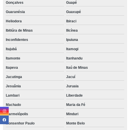
Gonçalves
Guapé
Guaranésia
Guaxupé
Heliodora
Ibiraci
Ibitiúra de Minas
Ilicínea
Inconfidentes
Ipuiuna
Itajubá
Itamogi
Itamonte
Itanhandu
Itapeva
Itaú de Minas
Jacutinga
Jacuí
Jesuânia
Juruaia
Lambari
Liberdade
Machado
Maria da Fé
Marmelópolis
Minduri
Monsenhor Paulo
Monte Belo