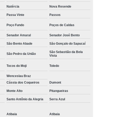
Camisa Social Masculina Manga Curta Preço
Natércia
Nova Resende
Preço
Camisa Social Masculina Preço
Passa Vinte
Passos
Camisa Social Masculina Slim Preço
Poço Fundo
Poços de Caldas
Preço
Camisa Social Fábrica
Senador Amaral
Senador José Bento
ial
Fábrica Camisa Social
São Bento Abade
São Gonçalo do Sapucaí
 Camisa Masculina
Fábrica de Camisa Social
São Sebastião da Bela
São Pedro da União
Vista
Fábrica de Camisa Social Masculina
Tocos do Moji
Toledo
em
Loja de Fábrica Camisa Social
Wenceslau Braz
Masculina
Loja de Moda Masculina Online
Cássia dos Coqueiros
Dumont
 Masculina
Loja Moda Masculina Executivo
Monte Alto
Pitangueiras
culina Social
Loja Virtual Moda Masculina
Santo Antônio da Alegria
Serra Azul
Masculina
Moda Básica Masculina
ans Masculina
Moda Masculina
Atibaia
Atibaia