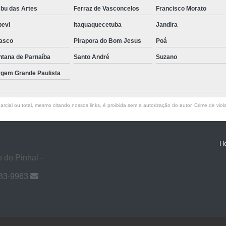
bu das Artes
Ferraz de Vasconcelos
Francisco Morato
pevi
Itaquaquecetuba
Jandira
asco
Pirapora do Bom Jesus
Poá
ntana de Parnaíba
Santo André
Suzano
rgem Grande Paulista
rcial ou total, mesmo citando nossos links, é proibida sem a autorização do autor. Crime de viol
H
 do Pinhal -
983-9963