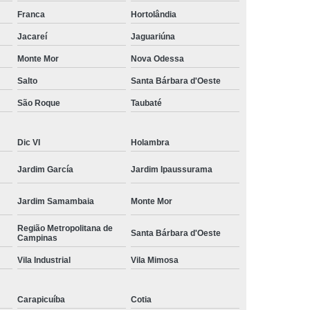
amisa Social
Moda Masculina Esporte Fino
Franca
Hortolândia
ina Social
Moda Plus Size Masculina
Jacareí
Jaguariúna
 Masculinas
Roupas Estilosas Masculinas
Monte Mor
Nova Odessa
Salto
Santa Bárbara d'Oeste
da Moda
Roupas Masculinas Esporte Fino
São Roque
Taubaté
Roupas Masculinas na Moda
Roupas Masculinas para Revenda
Dic VI
Holambra
ulinas Social
Roupas Sociais Masculinas
Jardim García
Jardim Ipaussurama
Jardim Samambaia
Monte Mor
Região Metropolitana de
Santa Bárbara d'Oeste
Campinas
Vila Industrial
Vila Mimosa
Carapicuíba
Cotia