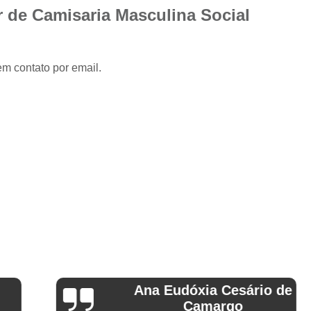
Camisa Slim com Elastano Masculina
 de Camisaria Masculina Social
Camisa Social Masculina Slim Branca
Camisa Social Preta Masculina Slim
em contato por email.
Camisa Branca Social
Camisa Branca S
Camisa Social Branca Manga Curta
Camisa Social Branca Slim
Camisa Social Manga Longa Branca
Camisa Social Masculina Branca Mang
Camisa Branca Masculina Social Preço
Camisa Branca Social Preço
Cami
Camisa Social Branca Masculina Slim
Camisa Social Branca Slim Fit Preço
Ana Eudóxia Cesário de
Camisa Social Manga
Camargo