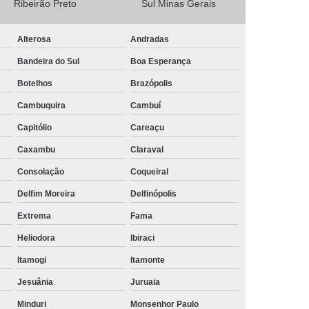
Ribeirão Preto
Sul Minas Gerais
Camisa Masculina Social Manga Longa
Alterosa
Andradas
Camisa Social Manga Longa
Bandeira do Sul
Boa Esperança
a
Camisa Social Manga Longa Preta
Botelhos
Brazópolis
Camisa Social Masculina Preta Manga Longa
Cambuquira
Cambuí
Camisa a Rigor Social Masculina
Capitólio
Careaçu
misa Social Branca Masculina
Caxambu
Claraval
a
Camisa Social Jeans Masculina
Consolação
Coqueiral
misa Social Masculina a Rigor
Delfim Moreira
Delfinópolis
Camisa Social Masculina Manga Curta
Extrema
Fama
Camisa Social Masculina Slim
Heliodora
Ibiraci
a Manga Longa Social Masculina Preço
Itamogi
Itamonte
misa Social Branca Masculina Preço
Jesuânia
Juruaia
o
Camisa Social Jeans Masculina Preço
Minduri
Monsenhor Paulo