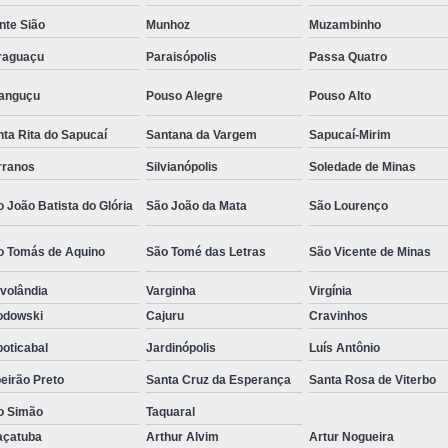
Camisa Social Masculina Estampada Preço
nte Sião
Munhoz
Muzambinho
Camisa Social Masculina Manga Longa 
raguaçu
Paraisópolis
Passa Quatro
Camisa Social Masculina Preta Preço
ranguçu
Pouso Alegre
Pouso Alto
Camisa Social Preta Masculina 
ta Rita do Sapucaí
Santana da Vargem
Sapucaí-Mirim
Fábrica Camisa Masculina Soc
rranos
Silvianópolis
Soledade de Minas
Fábrica Camisa Social Masculina
Fábrica de
 João Batista do Glória
São João da Mata
São Lourenço
Fábrica de Camisa Social de Homem
o Tomás de Aquino
São Tomé das Letras
São Vicente de Minas
Fábrica de Camisa Social para Hom
volândia
Varginha
Virgínia
Loja com Moda Masculina
Loja de Moda 
odowski
Cajuru
Cravinhos
Loja Executivo Moda Masculina
Loja Moda
oticabal
Jardinópolis
Luís Antônio
Loja Moda Masculina Online
Loja Moda Mas
eirão Preto
Santa Cruz da Esperança
Santa Rosa de Viterbo
Moda Masculina Loja
Moda Atual 
o Simão
Taquaral
Moda Casual Masculina
Moda Je
açatuba
Arthur Alvim
Artur Nogueira