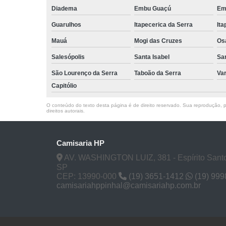
Diadema
Embu Guaçú
Em
Guarulhos
Itapecerica da Serra
Ita
Mauá
Mogi das Cruzes
Os
Salesópolis
Santa Isabel
Sa
São Lourenço da Serra
Taboão da Serra
Va
Capitólio
O conteúdo do texto desta página é de direito reservado. Sua reprodução, pa
direitos autorais
.
Camisaria HP
AV. WASHINGTON LUIZ, 381 - Espírito Santo
SP
CEP: 13990-000
(19) 3651-1412
(19) 99
camisariahppinhal@camisariahp.com.br