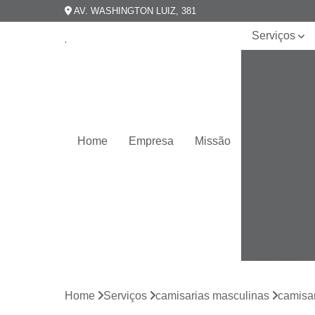
AV. WASHINGTON LUIZ, 381
Serviços
Camisarias
masculinas
Camisas
esporte
fino
Home
Empresa
Missão
Camisas
masculinas
Camisas
plus size
Camisas
slim fit
Camisas
slim
masculina
Home
Serviços
camisarias masculinas
camisar
Camisas