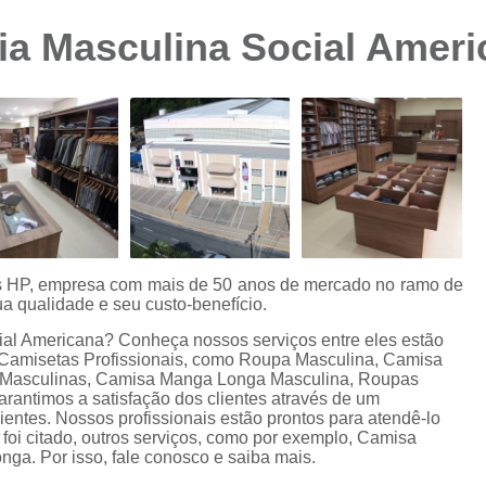
Camisa Preta Masculina
Camisa Slim 
a Masculina Social Ameri
Camisa Branca Plus Size
Camisa Jeans Ma
Camisa Manga Longa Plus Size Masculina
Camisa Social Branca Plus Size
Camisa Social Plus Size
Cam
Camisa Xadrez Masculina Plus Size
Camisa 
Camisa Masculina Manga Curta Slim Fit
Cam
Camisa Slim Fit
Camisa Slim Fit Luxo
C
es HP, empresa com mais de 50 anos de mercado no ramo de
a qualidade e seu custo-benefício.
Camisa Social Masculina Slim Fit
Camisa S
ial Americana? Conheça nossos serviços entre eles estão
Camisa Social Slim Fit Masculina
Camisa Su
Camisetas Profissionais, como Roupa Masculina, Camisa
s Masculinas, Camisa Manga Longa Masculina, Roupas
Camisa Branca Slim Masculina
rantimos a satisfação dos clientes através de um
ientes. Nossos profissionais estão prontos para atendê-lo
Camisa Jeans Slim Masculin
oi citado, outros serviços, como por exemplo, Camisa
ga. Por isso, fale conosco e saiba mais.
Camisa Masculina Slim Fit Manga Lo