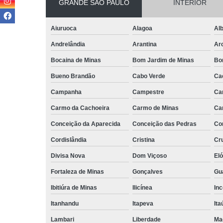
GRANDE SÃO PAULO
INTERIOR
Aiuruoca
Alagoa
Alb
Andrelândia
Arantina
Ar
Bocaina de Minas
Bom Jardim de Minas
Bo
Bueno Brandão
Cabo Verde
Ca
Campanha
Campestre
Ca
Carmo da Cachoeira
Carmo de Minas
Ca
Conceição da Aparecida
Conceição das Pedras
Co
Cordislândia
Cristina
Cru
Divisa Nova
Dom Viçoso
El
Fortaleza de Minas
Gonçalves
Gu
Ibitiúra de Minas
Ilicínea
Inc
Itanhandu
Itapeva
Ita
Lambari
Liberdade
Ma