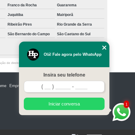
Franco da Rocha
Guararema
Juquitiba
Mairiporã
Ribeirão Pires
Rio Grande da Serra
São Bernardo do Campo
São Caetano do Sul
Olá! Fale agora pelo WhatsApp
ação de direito autoral – artigo 184 do Código Penal –
Lei 9610/98 - Lei de
Insira seu telefone
ome
Empresa
Missão
Serviços
Contato
Mapa do site
Iniciar conversa
1