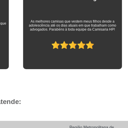
Camisa Social Masculina 
Camisa Social Masculina Branca Preç
Camisa Listrada Masculina Social
Camisa L
As melhores camisas que vestem meus filhos desde a
adolescência até os dias atuais em que trabalham como
Camisa Social Listrada
Camis
advogados. Parabéns à toda equipe da Camisaria HP!
Camisa Social Listrada Masculin
Camisa Social Listrada Preta e Branca
Camisa Social Manga Longa Listrada
Camisa Social Masculina Listrada Preto e Bra
Camisa Social de Manga Curta
Camisa Social Manga Curta
Ca
Camisa Social Manga Curta Estampada
atende:
Camisa Social Manga Curta Preta
Camisa Social Preta Manga Curta
Camisa Manga Longa Masculina Soc
Região Metropolitana de