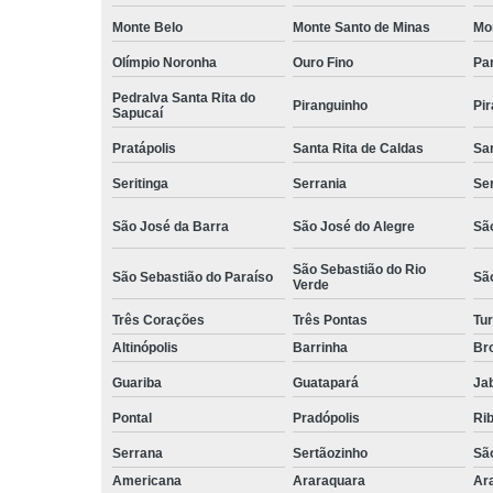
Monte Belo
Monte Santo de Minas
Mo
Olímpio Noronha
Ouro Fino
Pa
Pedralva Santa Rita do
Piranguinho
Pi
Sapucaí
Pratápolis
Santa Rita de Caldas
San
Seritinga
Serrania
Se
São José da Barra
São José do Alegre
São
São Sebastião do Rio
São Sebastião do Paraíso
Sã
Verde
Três Corações
Três Pontas
Tur
Altinópolis
Barrinha
Br
Guariba
Guatapará
Jab
Pontal
Pradópolis
Rib
Serrana
Sertãozinho
Sã
Americana
Araraquara
Ar