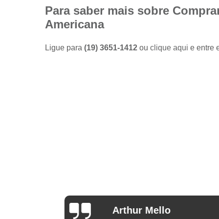
Camisas
Para saber mais sobre Comprar
sociais
Americana
masculinas
preço
Ligue para
(19) 3651-1412
ou
clique aqui
e entre 
Fábricas
de camisas
Lojas de
modas
masculinas
Modas
masculinas
Roupa
masculina
Arthur Mello