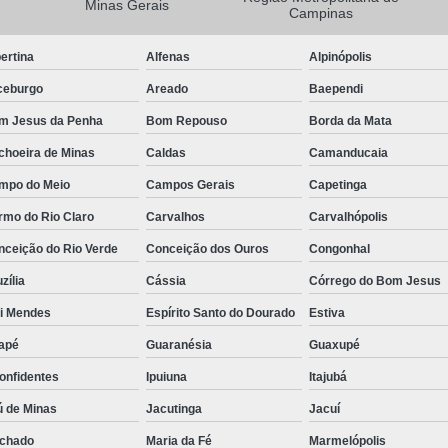
Minas Gerais
Campinas
Camisa Masculina Manga Longa Social
ertina
Alfenas
Alpinópolis
Camisa Social de Manga Longa
ceburgo
Areado
Baependi
Camisa Social Manga Longa Masculin
m Jesus da Penha
Bom Repouso
Borda da Mata
Camisa Social Masculina Manga Longa Lisa
choeira de Minas
Caldas
Camanducaia
Camisa Social Preta Manga Longa
mpo do Meio
Campos Gerais
Capetinga
Camisa Masculina Social
Ca
rmo do Rio Claro
Carvalhos
Carvalhópolis
Camisa Social Estampada Masculin
nceição do Rio Verde
Conceição dos Ouros
Congonhal
Camisa Social Masculina
Ca
zília
Cássia
Córrego do Bom Jesus
Camisa Social Masculina Estampada
ói Mendes
Espírito Santo do Dourado
Estiva
Camisa Social Masculina Preta
apé
Guaranésia
Guaxupé
Camisa Social Preta Masculina
Camis
onfidentes
Ipuiuna
Itajubá
Camisa Masculina Social Preço
Ca
ú de Minas
Jacutinga
Jacuí
Camisa Social Estampada Masculina Preç
chado
Maria da Fé
Marmelópolis