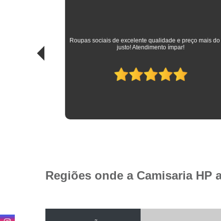
sitando
 das
Roupas sociais de excelente qualidade e preço mais do que
idade.
justo! Atendimento ímpar!
Regiões onde a Camisaria HP 