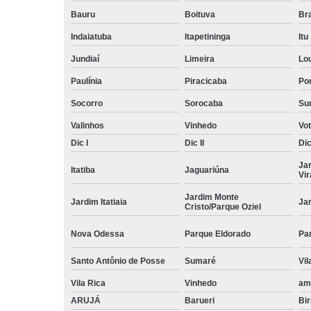
Bauru
Boituva
Br
Indaiatuba
Itapetininga
Itu
Jundiaí
Limeira
Lo
Paulínia
Piracicaba
Por
Socorro
Sorocaba
Su
Valinhos
Vinhedo
Vo
Dic I
Dic II
Dic 
Ja
Itatiba
Jaguariúna
Vi
Jardim Monte
Jardim Itatiaia
Ja
Cristo/Parque Oziel
Nova Odessa
Parque Eldorado
Pa
Santo Antônio de Posse
Sumaré
Vil
Vila Rica
Vinhedo
am
ARUJÁ
Barueri
Bir