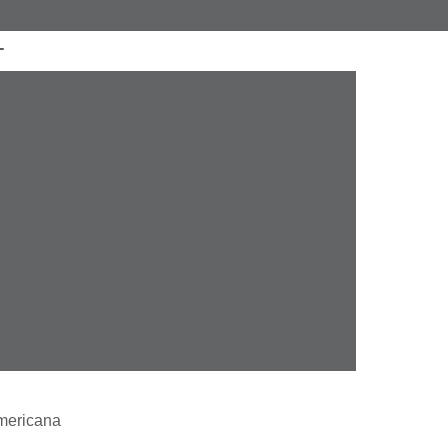
a Atacado
Camisaria Masculina Executiva
Camisaria Masculina Online
sculina Social
Camisaria Online Masculina
l Masculina Plus Size
Camisa Esporte Fino
amisa Esporte Fino Manga Curta
sporte Fino Slim
Camisa Esporte Social
Camisa Social Esporte Fino
misa Social Sport Fino
Camisa Sport Fino
pada Masculina
Camisa Jeans Masculina
Masculina
Camisa Manga Longa Masculina
Americana
tampada
Camisa Masculina Manga Longa