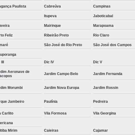
Moda Masculina Camisa
Moda Masculina C
agança Paulista
Cabreúva
Campinas
Moda Masculina Inverno
Moda Mascul
Itupeva
Jaboticabal
Moda Social Masculina
Roupas Elegantes
uveira
Mairinque
Marapoama
to Feliz
Ribeirão Preto
Rio Claro
Roupas Masculinas
Roupas Masculinas 
maré
São José do Rio Preto
São José dos Campos
Roupas Masculinas Estilosas
tuporanga
Roupas Masculinas no Atacado
III
Dic IV
Dic V
Roupas Masculinas Plus Size
Roupas Masc
rdim Aeronave de
Jardim Campo Belo
Jardim Fernanda
racopos
rdim Morumbi
Jardim Nova Europa
Jardim Rossin
rque Jambeiro
Paulínia
Pedreira
a Carlito
Vila Formosa
Vila Georgina
ericana
itiba Mirim
Caieiras
Cajamar