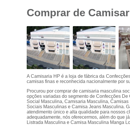
sociais
branca
Comprar de Camisari
Camisas
sociais
branca
preço
Camisas
sociais
listradas
Camisas
sociais
manga
A Camisaria HP é a loja de fábrica da Confecçõ
curta
camisas finas e reconhecida nacionalmente por su
Camisas
Procurou por comprar de camisaria masculina soc
sociais
opções variadas do segmento de Confecções De 
manga
Social Masculina, Camisaria Masculina, Camisa
longa
Sociais Masculinas e Camisa Jeans Masculina. Ga
atendimento único e alta qualidade para nossos cl
Camisas
adequadamente, nós oferecermos, além do que já f
sociais
Listrada Masculina e Camisa Masculina Manga Lon
masculinas