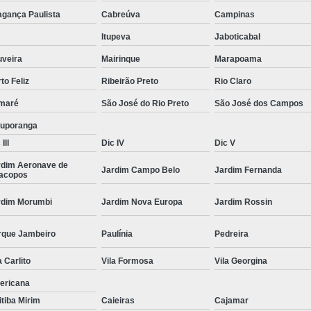
Moda Masculina Camisa
Moda Masculina C
agança Paulista
Cabreúva
Campinas
Moda Masculina Inverno
Moda Mascul
Itupeva
Jaboticabal
Moda Social Masculina
Roupas Elegantes
uveira
Mairinque
Marapoama
to Feliz
Ribeirão Preto
Rio Claro
Roupas Masculinas
Roupas Masculinas 
maré
São José do Rio Preto
São José dos Campos
Roupas Masculinas Estilosas
tuporanga
Roupas Masculinas no Atacado
III
Dic IV
Dic V
Roupas Masculinas Plus Size
Roupas Masc
rdim Aeronave de
Jardim Campo Belo
Jardim Fernanda
racopos
rdim Morumbi
Jardim Nova Europa
Jardim Rossin
rque Jambeiro
Paulínia
Pedreira
a Carlito
Vila Formosa
Vila Georgina
ericana
itiba Mirim
Caieiras
Cajamar