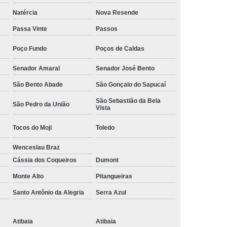
Camisa Social Masculina Manga Curta Preço
Natércia
Nova Resende
Preço
Camisa Social Masculina Preço
Passa Vinte
Passos
Camisa Social Masculina Slim Preço
Poço Fundo
Poços de Caldas
Preço
Camisa Social Fábrica
Senador Amaral
Senador José Bento
ial
Fábrica Camisa Social
São Bento Abade
São Gonçalo do Sapucaí
 Camisa Masculina
Fábrica de Camisa Social
São Sebastião da Bela
São Pedro da União
Vista
Fábrica de Camisa Social Masculina
Tocos do Moji
Toledo
em
Loja de Fábrica Camisa Social
Wenceslau Braz
Masculina
Loja de Moda Masculina Online
Cássia dos Coqueiros
Dumont
 Masculina
Loja Moda Masculina Executivo
Monte Alto
Pitangueiras
culina Social
Loja Virtual Moda Masculina
Santo Antônio da Alegria
Serra Azul
Masculina
Moda Básica Masculina
ans Masculina
Moda Masculina
Atibaia
Atibaia