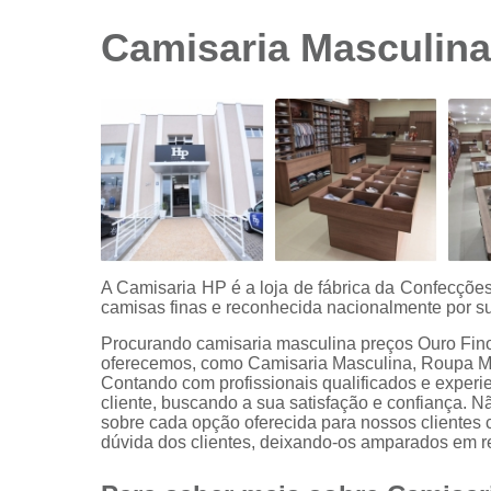
sociais
branca
Camisaria Masculina
Camisas
sociais
branca
preço
Camisas
sociais
listradas
Camisas
sociais
manga
A Camisaria HP é a loja de fábrica da Confecçõ
curta
camisas finas e reconhecida nacionalmente por su
Camisas
Procurando camisaria masculina preços Ouro Fin
sociais
oferecemos, como Camisaria Masculina, Roupa M
manga
Contando com profissionais qualificados e exper
longa
cliente, buscando a sua satisfação e confiança. N
sobre cada opção oferecida para nossos clientes
Camisas
dúvida dos clientes, deixando-os amparados em 
sociais
masculinas