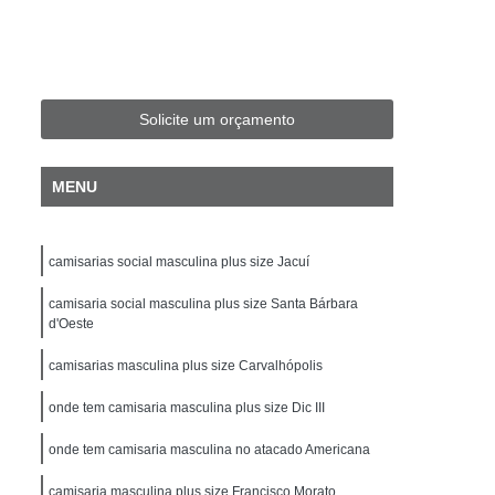
Fit Masculina
Camisa Slim Masculina
sculina Plus Size
Camisa Jeans Plus Size
Camisa Plus Size
Camisa Preta Plus Size
Solicite um orçamento
Camisa Social Masculina Plus Size
isa Social Plus Size Masculina
MENU
Xadrez Plus Size
Camisa Individual Slim Fit
isa Masculina Slim Fit
Camisa Polo Slim Fit
camisarias social masculina plus size Jacuí
amisa Social Masculina Manga Longa Slim Fit
camisaria social masculina plus size Santa Bárbara
ocial Slim Fit
Camisa Social Slim Fit Luxo
d'Oeste
per Slim Fit
Camisa Branca Masculina Slim
camisarias masculina plus size Carvalhópolis
Camisa de Linho Masculina Slim Fit
onde tem camisaria masculina plus size Dic III
a
Camisa Masculina Slim
onde tem camisaria masculina no atacado Americana
nga
Camisa Slim Branca Masculina
camisaria masculina plus size Francisco Morato