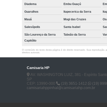
Diadema
Embu Guaçú
Em
Guarulhos
Itapecerica da Serra
Ita
Mauá
Mogi das Cruzes
Os
Salesópolis
Santa Isabel
Sa
São Lourenço da Serra
Taboão da Serra
Va
Capitólio
O conteúdo do texto desta página é de direito reservado. Sua reprodução, pa
direitos autorais
.
Camisaria HP
AV. WASHINGTON LUIZ, 381 - Espírito Santo
SP
CEP: 13990-000
(19) 3651-1412
(19) 99
camisariahppinhal@camisariahp.com.br