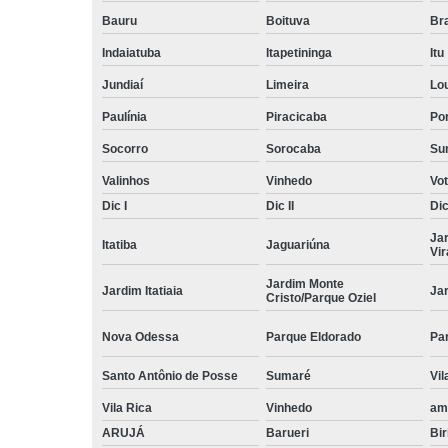
Bauru
Boituva
Br
Indaiatuba
Itapetininga
Itu
Jundiaí
Limeira
Lo
Paulínia
Piracicaba
Por
Socorro
Sorocaba
Su
Valinhos
Vinhedo
Vo
Dic I
Dic II
Dic 
Ja
Itatiba
Jaguariúna
Vi
Jardim Monte
Jardim Itatiaia
Ja
Cristo/Parque Oziel
Nova Odessa
Parque Eldorado
Pa
Santo Antônio de Posse
Sumaré
Vil
Vila Rica
Vinhedo
am
ARUJÁ
Barueri
Bir