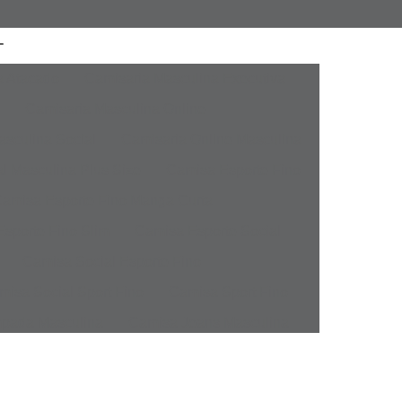
a Atacado
Camisaria Masculina Executiva
Camisaria Masculina Online
sculina Social
Camisaria Online Masculina
l Masculina Plus Size
Camisa Esporte Fino
amisa Esporte Fino Manga Curta
sporte Fino Slim
Camisa Esporte Social
Camisa Social Esporte Fino
misa Social Sport Fino
Camisa Sport Fino
pada Masculina
Camisa Jeans Masculina
Masculina
Camisa Manga Longa Masculina
tampada
Camisa Masculina Manga Longa