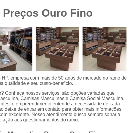
Camisa Preta Masculina
Camisa Slim 
 Preços Ouro Fino
Camisa Branca Plus Size
Camisa Jeans Ma
Camisa Manga Longa Plus Size Masculina
Camisa Social Branca Plus Size
Camisa Social Plus Size
Cam
Camisa Xadrez Masculina Plus Size
Camisa 
Camisa Masculina Manga Curta Slim Fit
Cam
Camisa Slim Fit
Camisa Slim Fit Luxo
C
es HP, empresa com mais de 50 anos de mercado no ramo de
a qualidade e seu custo-benefício.
Camisa Social Masculina Slim Fit
Camisa S
o? Conheça nossos serviços, são opções variadas que
Camisa Social Slim Fit Masculina
Camisa Su
asculina, Camisas Masculinas e Camisa Social Masculina.
ientes, o empreendimento entende a necessidade de cada
Camisa Branca Slim Masculina
ão deixe de entrar em contato para obter mais informações
 com excelente. Nosso atendimento busca sempre sanar a
Camisa Jeans Slim Masculin
relação aos questionamentos do ramo.
Camisa Masculina Slim Fit Manga Lo