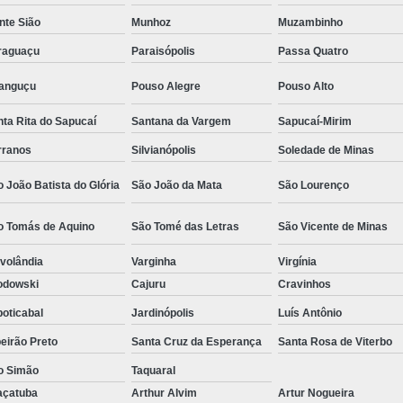
Camisa Social Masculina Estampada Preço
nte Sião
Munhoz
Muzambinho
Camisa Social Masculina Manga Longa 
raguaçu
Paraisópolis
Passa Quatro
Camisa Social Masculina Preta Preço
ranguçu
Pouso Alegre
Pouso Alto
Camisa Social Preta Masculina 
ta Rita do Sapucaí
Santana da Vargem
Sapucaí-Mirim
Fábrica Camisa Masculina Soc
rranos
Silvianópolis
Soledade de Minas
Fábrica Camisa Social Masculina
Fábrica de
 João Batista do Glória
São João da Mata
São Lourenço
Fábrica de Camisa Social de Homem
o Tomás de Aquino
São Tomé das Letras
São Vicente de Minas
Fábrica de Camisa Social para Hom
volândia
Varginha
Virgínia
Loja com Moda Masculina
Loja de Moda 
odowski
Cajuru
Cravinhos
Loja Executivo Moda Masculina
Loja Moda
oticabal
Jardinópolis
Luís Antônio
Loja Moda Masculina Online
Loja Moda Mas
eirão Preto
Santa Cruz da Esperança
Santa Rosa de Viterbo
Moda Masculina Loja
Moda Atual 
o Simão
Taquaral
Moda Casual Masculina
Moda Je
açatuba
Arthur Alvim
Artur Nogueira