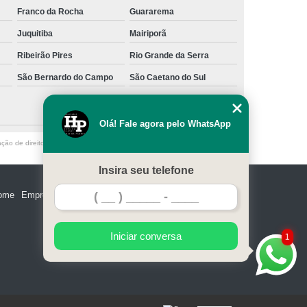
Franco da Rocha
Guararema
Juquitiba
Mairiporã
Ribeirão Pires
Rio Grande da Serra
São Bernardo do Campo
São Caetano do Sul
Olá! Fale agora pelo WhatsApp
ação de direito autoral – artigo 184 do Código Penal –
Lei 9610/98 - Lei de
Insira seu telefone
ome
Empresa
Missão
Serviços
Contato
Mapa do site
Iniciar conversa
1