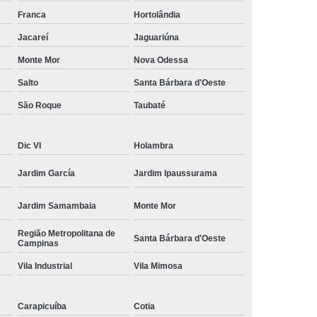
amisa Social
Moda Masculina Esporte Fino
Franca
Hortolândia
ina Social
Moda Plus Size Masculina
Jacareí
Jaguariúna
 Masculinas
Roupas Estilosas Masculinas
Monte Mor
Nova Odessa
Salto
Santa Bárbara d'Oeste
da Moda
Roupas Masculinas Esporte Fino
São Roque
Taubaté
Roupas Masculinas na Moda
Roupas Masculinas para Revenda
Dic VI
Holambra
ulinas Social
Roupas Sociais Masculinas
Jardim García
Jardim Ipaussurama
Jardim Samambaia
Monte Mor
Região Metropolitana de
Santa Bárbara d'Oeste
Campinas
Vila Industrial
Vila Mimosa
Carapicuíba
Cotia