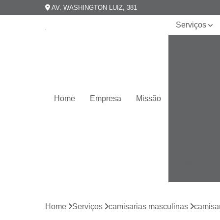
AV. WASHINGTON LUIZ, 381
Serviços
Camisarias
masculinas
Camisas
esporte
fino
Home
Empresa
Missão
Camisas
masculinas
Camisas
plus size
Camisas
slim fit
Camisas
slim
masculina
Home
Serviços
camisarias masculinas
camisar
Camisas