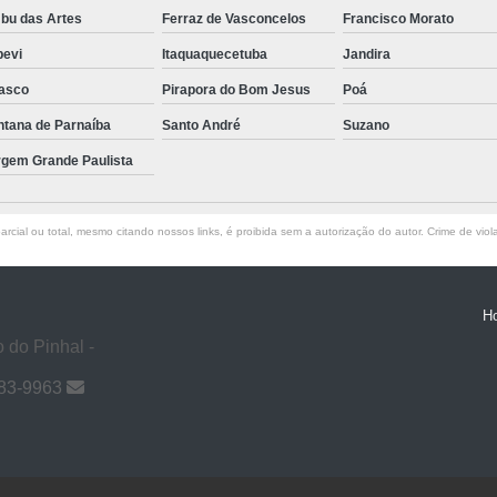
bu das Artes
Ferraz de Vasconcelos
Francisco Morato
pevi
Itaquaquecetuba
Jandira
asco
Pirapora do Bom Jesus
Poá
ntana de Parnaíba
Santo André
Suzano
rgem Grande Paulista
rcial ou total, mesmo citando nossos links, é proibida sem a autorização do autor. Crime de viol
H
 do Pinhal -
983-9963