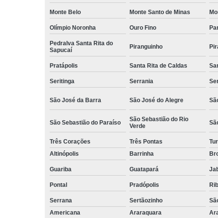
Monte Belo
Monte Santo de Minas
Mo
Olímpio Noronha
Ouro Fino
Pa
Pedralva Santa Rita do
Piranguinho
Pi
Sapucaí
Pratápolis
Santa Rita de Caldas
San
Seritinga
Serrania
Se
São José da Barra
São José do Alegre
São
São Sebastião do Rio
São Sebastião do Paraíso
Sã
Verde
Três Corações
Três Pontas
Tur
Altinópolis
Barrinha
Br
Guariba
Guatapará
Jab
Pontal
Pradópolis
Rib
Serrana
Sertãozinho
Sã
Americana
Araraquara
Ar