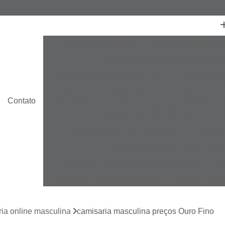
Camisaria Masculina
Camisaria Masculin
Camisaria Masculina no Atacado
Camisaria Masculina Plus Size
Camisaria Ma
Camisaria Social Masculina
Camisaria Socia
Contato
Camisa Esporte Fino Branca
C
Camisa Esporte Fino Masculina
Camisa E
Camisa Masculina Esporte Fino
Camisa Social Esporte Fino Masculina
Ca
Camisa de Linho Masculina
Camisa Estam
Camisa Linho Masculina
Camisa Listrada 
ia online masculina
camisaria masculina preços Ouro Fino
Camisa Masculina
Camisa Masculina Es