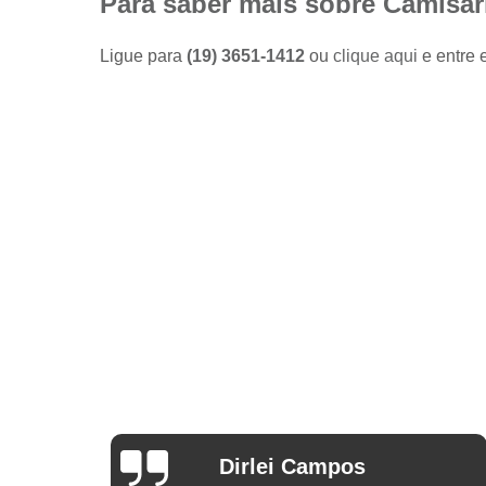
Para saber mais sobre Camisar
Camisas
sociais
masculinas
Ligue para
(19) 3651-1412
ou
clique aqui
e entre 
preço
Fábricas
de camisas
Lojas de
modas
masculinas
Modas
masculinas
Roupa
masculina
Arthur Mello