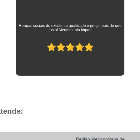
Camisa Social Masculina 
Camisa Social Masculina Branca Preç
Camisa Listrada Masculina Social
Camisa L
As melhores camisas que vestem meus filhos desde a
adolescência até os dias atuais em que trabalham como
Camisa Social Listrada
Camis
advogados. Parabéns à toda equipe da Camisaria HP!
Camisa Social Listrada Masculin
Camisa Social Listrada Preta e Branca
Camisa Social Manga Longa Listrada
Camisa Social Masculina Listrada Preto e Bra
Camisa Social de Manga Curta
Camisa Social Manga Curta
Ca
Camisa Social Manga Curta Estampada
atende:
Camisa Social Manga Curta Preta
Camisa Social Preta Manga Curta
Camisa Manga Longa Masculina Soc
Região Metropolitana de