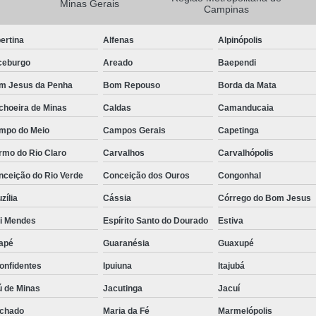
Minas Gerais
Campinas
Camisa Masculina Manga Longa Social
ertina
Alfenas
Alpinópolis
Camisa Social de Manga Longa
ceburgo
Areado
Baependi
Camisa Social Manga Longa Masculin
m Jesus da Penha
Bom Repouso
Borda da Mata
Camisa Social Masculina Manga Longa Lisa
choeira de Minas
Caldas
Camanducaia
Camisa Social Preta Manga Longa
mpo do Meio
Campos Gerais
Capetinga
Camisa Masculina Social
Ca
rmo do Rio Claro
Carvalhos
Carvalhópolis
Camisa Social Estampada Masculin
nceição do Rio Verde
Conceição dos Ouros
Congonhal
Camisa Social Masculina
Ca
zília
Cássia
Córrego do Bom Jesus
Camisa Social Masculina Estampada
ói Mendes
Espírito Santo do Dourado
Estiva
Camisa Social Masculina Preta
apé
Guaranésia
Guaxupé
Camisa Social Preta Masculina
Camis
onfidentes
Ipuiuna
Itajubá
Camisa Masculina Social Preço
Ca
ú de Minas
Jacutinga
Jacuí
Camisa Social Estampada Masculina Preç
chado
Maria da Fé
Marmelópolis