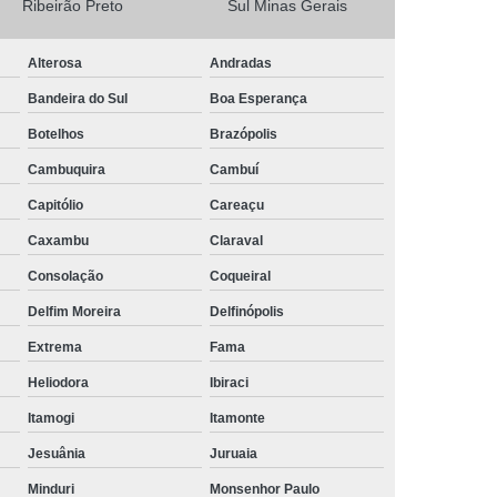
Ribeirão Preto
Sul Minas Gerais
Camisa Masculina Social Manga Longa
Alterosa
Andradas
Camisa Social Manga Longa
Bandeira do Sul
Boa Esperança
a
Camisa Social Manga Longa Preta
Botelhos
Brazópolis
Camisa Social Masculina Preta Manga Longa
Cambuquira
Cambuí
Camisa a Rigor Social Masculina
Capitólio
Careaçu
misa Social Branca Masculina
Caxambu
Claraval
a
Camisa Social Jeans Masculina
Consolação
Coqueiral
misa Social Masculina a Rigor
Delfim Moreira
Delfinópolis
Camisa Social Masculina Manga Curta
Extrema
Fama
Camisa Social Masculina Slim
Heliodora
Ibiraci
a Manga Longa Social Masculina Preço
Itamogi
Itamonte
misa Social Branca Masculina Preço
Jesuânia
Juruaia
o
Camisa Social Jeans Masculina Preço
Minduri
Monsenhor Paulo