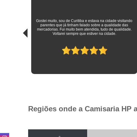
sitando
 das
Roupas sociais de excelente qualidade e preço mais do que
idade.
justo! Atendimento ímpar!
Regiões onde a Camisaria HP 