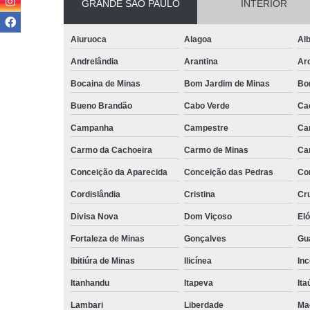
GRANDE SÃO PAULO
INTERIOR
Aiuruoca
Alagoa
Alb
Andrelândia
Arantina
Ar
Bocaina de Minas
Bom Jardim de Minas
Bo
Bueno Brandão
Cabo Verde
Ca
Campanha
Campestre
Ca
Carmo da Cachoeira
Carmo de Minas
Ca
Conceição da Aparecida
Conceição das Pedras
Co
Cordislândia
Cristina
Cru
Divisa Nova
Dom Viçoso
El
Fortaleza de Minas
Gonçalves
Gu
Ibitiúra de Minas
Ilicínea
Inc
Itanhandu
Itapeva
Ita
Lambari
Liberdade
Ma