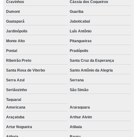
Cravinhos
Cássia dos Coqueiros
Dumont
Guariba
Guatapará
Jaboticabal
Jardinópolis
Luís Antônio
Monte Alto
Pitangueiras
Pontal
Pradópolis
Ribeirão Preto
Santa Cruz da Esperança
Santa Rosa de Viterbo
Santo Antônio da Alegria
Serra Azul
Serrana
Sertãozinho
São Simão
Taquaral
Americana
Araraquara
Araçatuba
Arthur Alvim
Artur Nogueira
Atibaia
Atibaia
Bauru