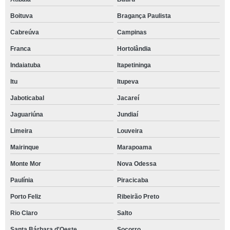
Boituva
Bragança Paulista
Cabreúva
Campinas
Franca
Hortolândia
Indaiatuba
Itapetininga
Itu
Itupeva
Jaboticabal
Jacareí
Jaguariúna
Jundiaí
Limeira
Louveira
Mairinque
Marapoama
Monte Mor
Nova Odessa
Paulínia
Piracicaba
Porto Feliz
Ribeirão Preto
Rio Claro
Salto
Santa Bárbara d'Oeste
Socorro