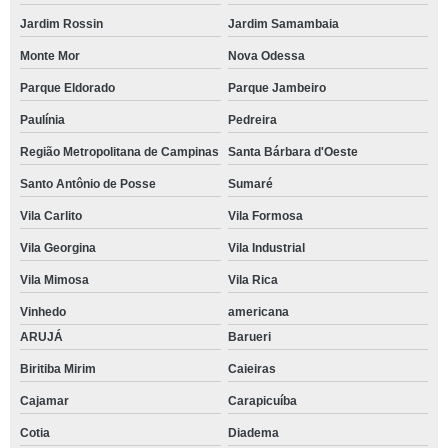
Jardim Rossin
Jardim Samambaia
Monte Mor
Nova Odessa
Parque Eldorado
Parque Jambeiro
Paulínia
Pedreira
Região Metropolitana de Campinas
Santa Bárbara d'Oeste
Santo Antônio de Posse
Sumaré
Vila Carlito
Vila Formosa
Vila Georgina
Vila Industrial
Vila Mimosa
Vila Rica
Vinhedo
americana
ARUJÁ
Barueri
Biritiba Mirim
Caieiras
Cajamar
Carapicuíba
Cotia
Diadema