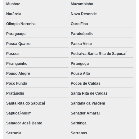
Munhoz
Muzambinho
Natércia
Nova Resende
Olímpio Noronha
Ouro Fino
Paraguaçu
Paraisópolis
Passa Quatro
Passa Vinte
Passos
Pedralva Santa Rita do Sapucaí
Piranguinho
Piranguçu
Pouso Alegre
Pouso Alto
Poço Fundo
Poços de Caldas
Pratápolis
Santa Rita de Caldas
Santa Rita do Sapucaí
Santana da Vargem
Sapucaí-Mirim
Senador Amaral
Senador José Bento
Seritinga
Serrania
Serranos