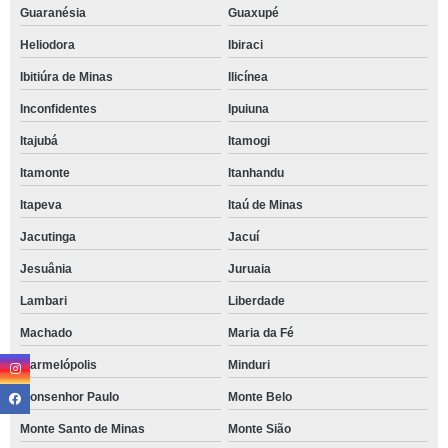
Guaranésia
Guaxupé
Heliodora
Ibiraci
Ibitiúra de Minas
Ilicínea
Inconfidentes
Ipuiuna
Itajubá
Itamogi
Itamonte
Itanhandu
Itapeva
Itaú de Minas
Jacutinga
Jacuí
Jesuânia
Juruaia
Lambari
Liberdade
Machado
Maria da Fé
Marmelópolis
Minduri
Monsenhor Paulo
Monte Belo
Monte Santo de Minas
Monte Sião