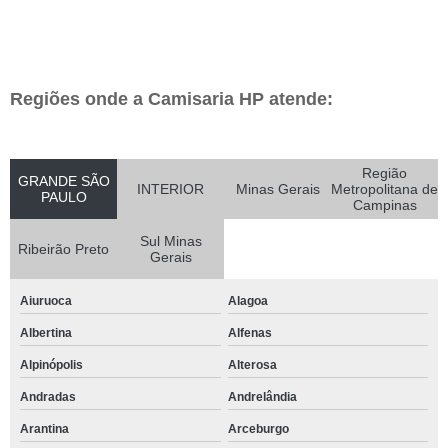
Regiões onde a Camisaria HP atende:
Região
GRANDE SÃO
INTERIOR
Minas Gerais
Metropolitana de
PAULO
Campinas
Sul Minas
Ribeirão Preto
Gerais
Aiuruoca
Alagoa
Albertina
Alfenas
Alpinópolis
Alterosa
Andradas
Andrelândia
Arantina
Arceburgo