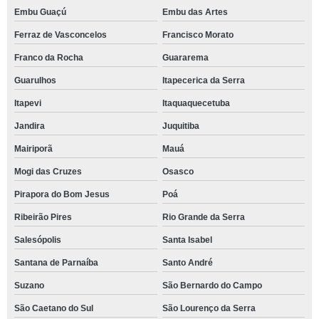
Embu Guaçú
Embu das Artes
Ferraz de Vasconcelos
Francisco Morato
Franco da Rocha
Guararema
Guarulhos
Itapecerica da Serra
Itapevi
Itaquaquecetuba
Jandira
Juquitiba
Mairiporã
Mauá
Mogi das Cruzes
Osasco
Pirapora do Bom Jesus
Poá
Ribeirão Pires
Rio Grande da Serra
Salesópolis
Santa Isabel
Santana de Parnaíba
Santo André
Suzano
São Bernardo do Campo
São Caetano do Sul
São Lourenço da Serra