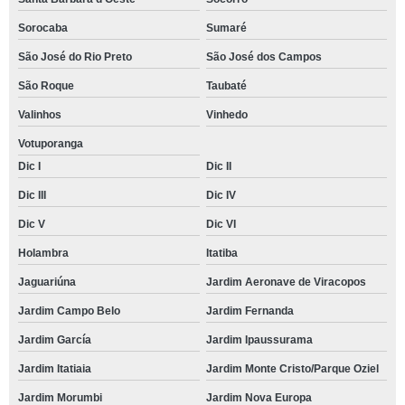
Sorocaba
Sumaré
São José do Rio Preto
São José dos Campos
São Roque
Taubaté
Valinhos
Vinhedo
Votuporanga
Dic I
Dic II
Dic III
Dic IV
Dic V
Dic VI
Holambra
Itatiba
Jaguariúna
Jardim Aeronave de Viracopos
Jardim Campo Belo
Jardim Fernanda
Jardim García
Jardim Ipaussurama
Jardim Itatiaia
Jardim Monte Cristo/Parque Oziel
Jardim Morumbi
Jardim Nova Europa