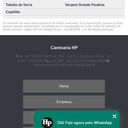
Taboão da Serra
Vargem Grande Paulista
Capitólio
O conteúdo do texto desta página é de direito reservado. Sua reprodução, parcial ou total,
mesmo citando nossos links, é proibida sem a autorização do autor. Crime de violação de
direito autoral – artigo 184 do Código Penal –
Lei 9610/98 - Lei de direitos autorais
.
Camisaria HP
AV. WASHINGTON LUIZ, 381 - Espírito Santo do Pinhal - SP
CEP: 13990-000
(19) 3651-1412
(19) 99983-9963
camisariahppinhal@camisariahp.com.br
Home
Empresa
Missão
Olá! Fale agora pelo WhatsApp