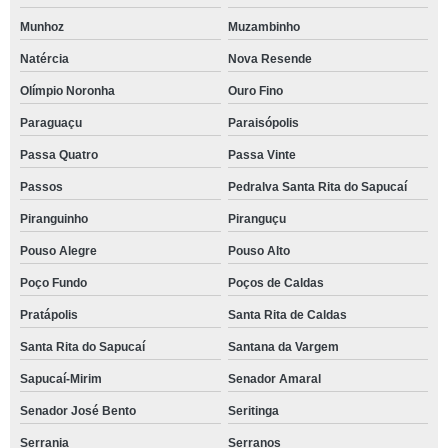
Munhoz
Muzambinho
Natércia
Nova Resende
Olímpio Noronha
Ouro Fino
Paraguaçu
Paraisópolis
Passa Quatro
Passa Vinte
Passos
Pedralva Santa Rita do Sapucaí
Piranguinho
Piranguçu
Pouso Alegre
Pouso Alto
Poço Fundo
Poços de Caldas
Pratápolis
Santa Rita de Caldas
Santa Rita do Sapucaí
Santana da Vargem
Sapucaí-Mirim
Senador Amaral
Senador José Bento
Seritinga
Serrania
Serranos