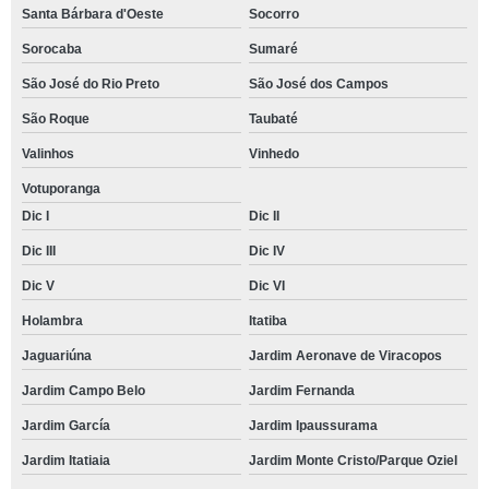
Santa Bárbara d'Oeste
Socorro
Sorocaba
Sumaré
São José do Rio Preto
São José dos Campos
São Roque
Taubaté
Valinhos
Vinhedo
Votuporanga
Dic I
Dic II
Dic III
Dic IV
Dic V
Dic VI
Holambra
Itatiba
Jaguariúna
Jardim Aeronave de Viracopos
Jardim Campo Belo
Jardim Fernanda
Jardim García
Jardim Ipaussurama
Jardim Itatiaia
Jardim Monte Cristo/Parque Oziel