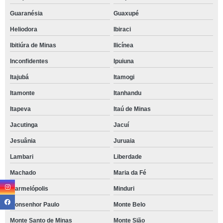
Guaranésia
Guaxupé
Heliodora
Ibiraci
Ibitiúra de Minas
Ilicínea
Inconfidentes
Ipuiuna
Itajubá
Itamogi
Itamonte
Itanhandu
Itapeva
Itaú de Minas
Jacutinga
Jacuí
Jesuânia
Juruaia
Lambari
Liberdade
Machado
Maria da Fé
Marmelópolis
Minduri
Monsenhor Paulo
Monte Belo
Monte Santo de Minas
Monte Sião