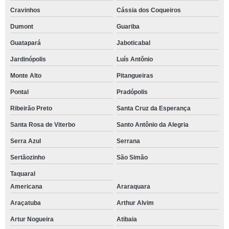
Cravinhos
Cássia dos Coqueiros
Dumont
Guariba
Guatapará
Jaboticabal
Jardinópolis
Luís Antônio
Monte Alto
Pitangueiras
Pontal
Pradópolis
Ribeirão Preto
Santa Cruz da Esperança
Santa Rosa de Viterbo
Santo Antônio da Alegria
Serra Azul
Serrana
Sertãozinho
São Simão
Taquaral
Americana
Araraquara
Araçatuba
Arthur Alvim
Artur Nogueira
Atibaia