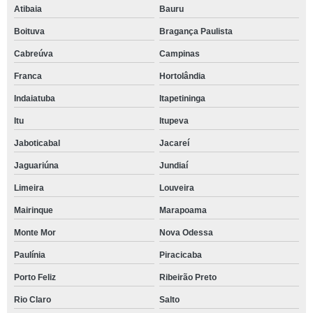
Atibaia
Bauru
Boituva
Bragança Paulista
Cabreúva
Campinas
Franca
Hortolândia
Indaiatuba
Itapetininga
Itu
Itupeva
Jaboticabal
Jacareí
Jaguariúna
Jundiaí
Limeira
Louveira
Mairinque
Marapoama
Monte Mor
Nova Odessa
Paulínia
Piracicaba
Porto Feliz
Ribeirão Preto
Rio Claro
Salto