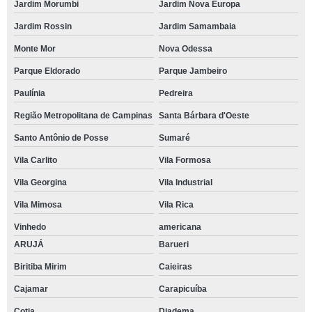
Jardim Morumbi
Jardim Nova Europa
Jardim Rossin
Jardim Samambaia
Monte Mor
Nova Odessa
Parque Eldorado
Parque Jambeiro
Paulínia
Pedreira
Região Metropolitana de Campinas
Santa Bárbara d'Oeste
Santo Antônio de Posse
Sumaré
Vila Carlito
Vila Formosa
Vila Georgina
Vila Industrial
Vila Mimosa
Vila Rica
Vinhedo
americana
ARUJÁ
Barueri
Biritiba Mirim
Caieiras
Cajamar
Carapicuíba
Cotia
Diadema