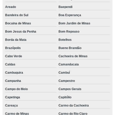
Areado
Baependi
Bandeira do Sul
Boa Esperança
Bocaina de Minas
Bom Jardim de Minas
Bom Jesus da Penha
Bom Repouso
Borda da Mata
Botelhos
Brazópolis
Bueno Brandão
Cabo Verde
Cachoeira de Minas
Caldas
Camanducaia
Cambuquira
Cambuí
Campanha
Campestre
Campo do Meio
Campos Gerais
Capetinga
Capitólio
Careaçu
Carmo da Cachoeira
Carmo de Minas
Carmo do Rio Claro