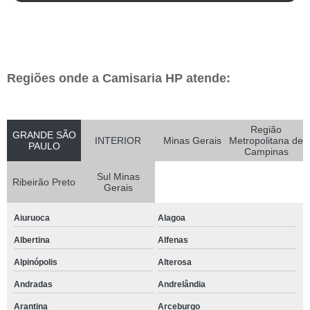
Regiões onde a Camisaria HP atende:
Região
GRANDE SÃO
INTERIOR
Minas Gerais
Metropolitana de
PAULO
Campinas
Sul Minas
Ribeirão Preto
Gerais
Aiuruoca
Alagoa
Albertina
Alfenas
Alpinópolis
Alterosa
Andradas
Andrelândia
Arantina
Arceburgo