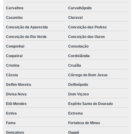
Carvalhos
Carvalhópolis
Caxambu
Claraval
Conceição da Aparecida
Conceição das Pedras
Conceição do Rio Verde
Conceição dos Ouros
Congonhal
Consolação
Coqueiral
Cordislândia
Cristina
Cruzília
Cássia
Córrego do Bom Jesus
Delfim Moreira
Delfinópolis
Divisa Nova
Dom Viçoso
Elói Mendes
Espírito Santo do Dourado
Estiva
Extrema
Fama
Fortaleza de Minas
Gonçalves
Guapé