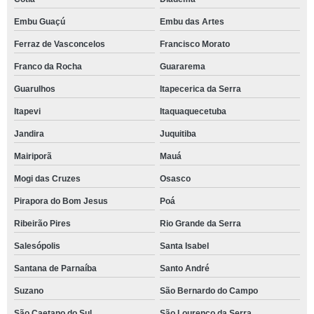
Embu Guaçú
Embu das Artes
Ferraz de Vasconcelos
Francisco Morato
Franco da Rocha
Guararema
Guarulhos
Itapecerica da Serra
Itapevi
Itaquaquecetuba
Jandira
Juquitiba
Mairiporã
Mauá
Mogi das Cruzes
Osasco
Pirapora do Bom Jesus
Poá
Ribeirão Pires
Rio Grande da Serra
Salesópolis
Santa Isabel
Santana de Parnaíba
Santo André
Suzano
São Bernardo do Campo
São Caetano do Sul
São Lourenço da Serra