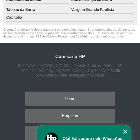
Taboão da Serra
Vargem Grande Paulista
Capitólio
O conteúdo do texto desta página é de direito reservado. Sua reprodução, parcial ou total,
mesmo citando nossos links, é proibida sem a autorização do autor. Crime de violação de
direito autoral – artigo 184 do Código Penal –
Lei 9610/98 - Lei de direitos autorais
.
Camisaria HP
AV. WASHINGTON LUIZ, 381 - Espírito Santo do Pinhal - SP
CEP: 13990-000
(19) 3651-1412
(19) 99983-9963
camisariahppinhal@camisariahp.com.br
Home
Empresa
Missão
Olá! Fale agora pelo WhatsApp