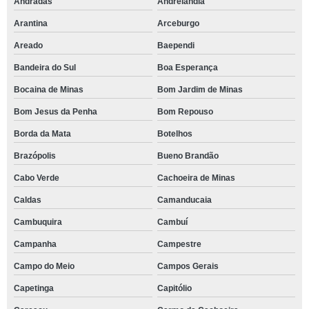
Andradas
Andrelândia
Arantina
Arceburgo
Areado
Baependi
Bandeira do Sul
Boa Esperança
Bocaina de Minas
Bom Jardim de Minas
Bom Jesus da Penha
Bom Repouso
Borda da Mata
Botelhos
Brazópolis
Bueno Brandão
Cabo Verde
Cachoeira de Minas
Caldas
Camanducaia
Cambuquira
Cambuí
Campanha
Campestre
Campo do Meio
Campos Gerais
Capetinga
Capitólio