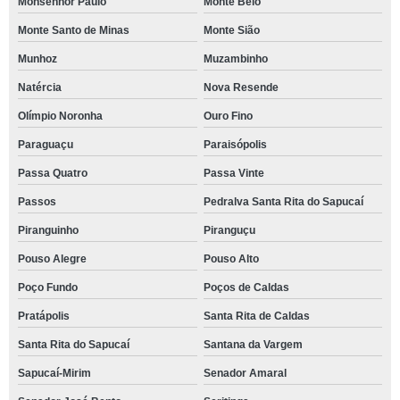
Monsenhor Paulo
Monte Belo
Monte Santo de Minas
Monte Sião
Munhoz
Muzambinho
Natércia
Nova Resende
Olímpio Noronha
Ouro Fino
Paraguaçu
Paraisópolis
Passa Quatro
Passa Vinte
Passos
Pedralva Santa Rita do Sapucaí
Piranguinho
Piranguçu
Pouso Alegre
Pouso Alto
Poço Fundo
Poços de Caldas
Pratápolis
Santa Rita de Caldas
Santa Rita do Sapucaí
Santana da Vargem
Sapucaí-Mirim
Senador Amaral