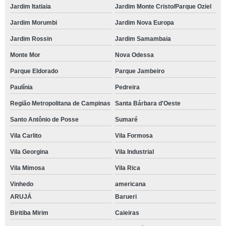
Jardim Itatiaia
Jardim Monte Cristo/Parque Oziel
Jardim Morumbi
Jardim Nova Europa
Jardim Rossin
Jardim Samambaia
Monte Mor
Nova Odessa
Parque Eldorado
Parque Jambeiro
Paulínia
Pedreira
Região Metropolitana de Campinas
Santa Bárbara d'Oeste
Santo Antônio de Posse
Sumaré
Vila Carlito
Vila Formosa
Vila Georgina
Vila Industrial
Vila Mimosa
Vila Rica
Vinhedo
americana
ARUJÁ
Barueri
Biritiba Mirim
Caieiras