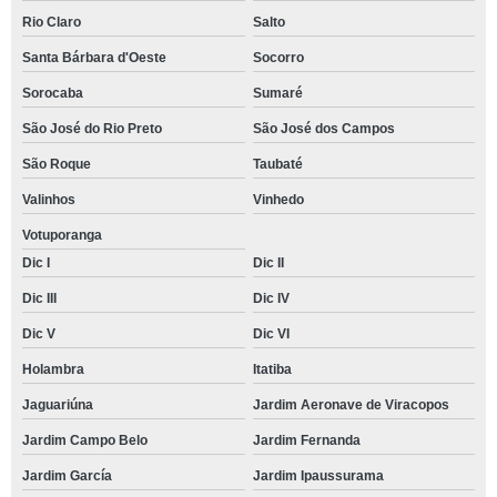
Rio Claro
Salto
Santa Bárbara d'Oeste
Socorro
Sorocaba
Sumaré
São José do Rio Preto
São José dos Campos
São Roque
Taubaté
Valinhos
Vinhedo
Votuporanga
Dic I
Dic II
Dic III
Dic IV
Dic V
Dic VI
Holambra
Itatiba
Jaguariúna
Jardim Aeronave de Viracopos
Jardim Campo Belo
Jardim Fernanda
Jardim García
Jardim Ipaussurama