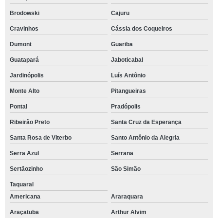
Brodowski
Cajuru
Cravinhos
Cássia dos Coqueiros
Dumont
Guariba
Guatapará
Jaboticabal
Jardinópolis
Luís Antônio
Monte Alto
Pitangueiras
Pontal
Pradópolis
Ribeirão Preto
Santa Cruz da Esperança
Santa Rosa de Viterbo
Santo Antônio da Alegria
Serra Azul
Serrana
Sertãozinho
São Simão
Taquaral
Americana
Araraquara
Araçatuba
Arthur Alvim