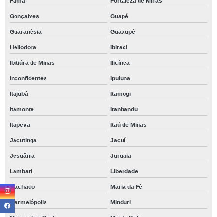
Fama
Fortaleza de Minas
Gonçalves
Guapé
Guaranésia
Guaxupé
Heliodora
Ibiraci
Ibitiúra de Minas
Ilicínea
Inconfidentes
Ipuiuna
Itajubá
Itamogi
Itamonte
Itanhandu
Itapeva
Itaú de Minas
Jacutinga
Jacuí
Jesuânia
Juruaia
Lambari
Liberdade
Machado
Maria da Fé
Marmelópolis
Minduri