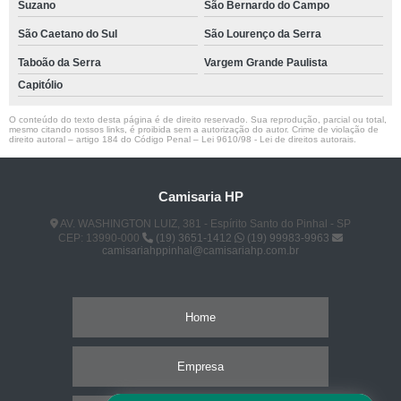
Suzano
São Bernardo do Campo
São Caetano do Sul
São Lourenço da Serra
Taboão da Serra
Vargem Grande Paulista
Capitólio
O conteúdo do texto desta página é de direito reservado. Sua reprodução, parcial ou total,
mesmo citando nossos links, é proibida sem a autorização do autor. Crime de violação de
direito autoral – artigo 184 do Código Penal –
Lei 9610/98 - Lei de direitos autorais
.
Camisaria HP
AV. WASHINGTON LUIZ, 381 - Espírito Santo do Pinhal - SP
CEP: 13990-000
(19) 3651-1412
(19) 99983-9963
camisariahppinhal@camisariahp.com.br
Home
Empresa