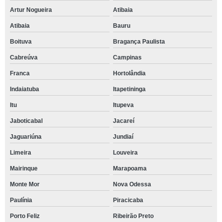
Artur Nogueira
Atibaia
Atibaia
Bauru
Boituva
Bragança Paulista
Cabreúva
Campinas
Franca
Hortolândia
Indaiatuba
Itapetininga
Itu
Itupeva
Jaboticabal
Jacareí
Jaguariúna
Jundiaí
Limeira
Louveira
Mairinque
Marapoama
Monte Mor
Nova Odessa
Paulínia
Piracicaba
Porto Feliz
Ribeirão Preto