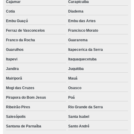
Cajamar
Carapicuíba
Cotia
Diadema
Embu Guaçú
Embu das Artes
Ferraz de Vasconcelos
Francisco Morato
Franco da Rocha
Guararema
Guarulhos
Itapecerica da Serra
Itapevi
Itaquaquecetuba
Jandira
Juquitiba
Mairiporã
Mauá
Mogi das Cruzes
Osasco
Pirapora do Bom Jesus
Poá
Ribeirão Pires
Rio Grande da Serra
Salesópolis
Santa Isabel
Santana de Parnaíba
Santo André