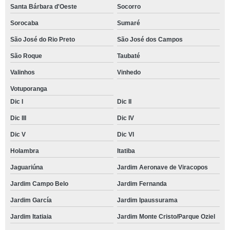
Santa Bárbara d'Oeste
Socorro
Sorocaba
Sumaré
São José do Rio Preto
São José dos Campos
São Roque
Taubaté
Valinhos
Vinhedo
Votuporanga
Dic I
Dic II
Dic III
Dic IV
Dic V
Dic VI
Holambra
Itatiba
Jaguariúna
Jardim Aeronave de Viracopos
Jardim Campo Belo
Jardim Fernanda
Jardim García
Jardim Ipaussurama
Jardim Itatiaia
Jardim Monte Cristo/Parque Oziel