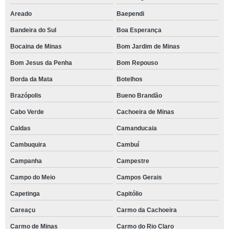
Areado
Baependi
Bandeira do Sul
Boa Esperança
Bocaina de Minas
Bom Jardim de Minas
Bom Jesus da Penha
Bom Repouso
Borda da Mata
Botelhos
Brazópolis
Bueno Brandão
Cabo Verde
Cachoeira de Minas
Caldas
Camanducaia
Cambuquira
Cambuí
Campanha
Campestre
Campo do Meio
Campos Gerais
Capetinga
Capitólio
Careaçu
Carmo da Cachoeira
Carmo de Minas
Carmo do Rio Claro