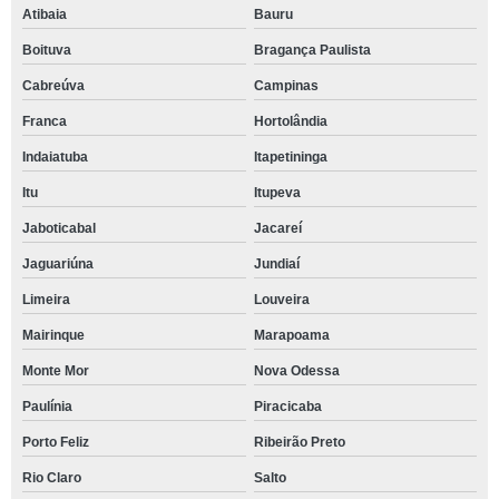
Atibaia
Bauru
Boituva
Bragança Paulista
Cabreúva
Campinas
Franca
Hortolândia
Indaiatuba
Itapetininga
Itu
Itupeva
Jaboticabal
Jacareí
Jaguariúna
Jundiaí
Limeira
Louveira
Mairinque
Marapoama
Monte Mor
Nova Odessa
Paulínia
Piracicaba
Porto Feliz
Ribeirão Preto
Rio Claro
Salto