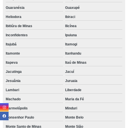
Guaranésia
Guaxupé
Heliodora
Ibiraci
Ibitiúra de Minas
Ilicínea
Inconfidentes
Ipuiuna
Itajubá
Itamogi
Itamonte
Itanhandu
Itapeva
Itaú de Minas
Jacutinga
Jacuí
Jesuânia
Juruaia
Lambari
Liberdade
Machado
Maria da Fé
Marmelópolis
Minduri
Monsenhor Paulo
Monte Belo
Monte Santo de Minas
Monte Sião