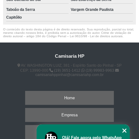
Taboão da Serra
Vargem Grande Paulista
Capitólio
O conteúdo do texto desta página é de direito reservado. Sua reprodução, parcial ou total,
mesmo citando nossos links, é proibida sem a autorização do autor. Crime de violação de
direito autoral – artigo 184 do Código Penal –
Lei 9610/98 - Lei de direitos autorais
.
Camisaria HP
AV. WASHINGTON LUIZ, 381 - Espírito Santo do Pinhal - SP
CEP: 13990-000
(19) 3651-1412
(19) 99983-9963
camisariahppinhal@camisariahp.com.br
Home
Empresa
Missão
Olá! Fale agora pelo WhatsApp