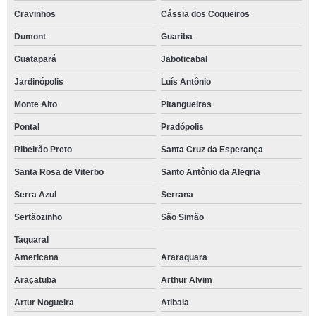
Cravinhos
Cássia dos Coqueiros
Dumont
Guariba
Guatapará
Jaboticabal
Jardinópolis
Luís Antônio
Monte Alto
Pitangueiras
Pontal
Pradópolis
Ribeirão Preto
Santa Cruz da Esperança
Santa Rosa de Viterbo
Santo Antônio da Alegria
Serra Azul
Serrana
Sertãozinho
São Simão
Taquaral
Americana
Araraquara
Araçatuba
Arthur Alvim
Artur Nogueira
Atibaia