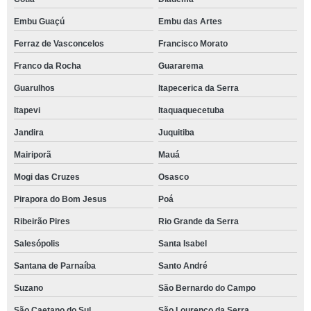
Embu Guaçú
Embu das Artes
Ferraz de Vasconcelos
Francisco Morato
Franco da Rocha
Guararema
Guarulhos
Itapecerica da Serra
Itapevi
Itaquaquecetuba
Jandira
Juquitiba
Mairiporã
Mauá
Mogi das Cruzes
Osasco
Pirapora do Bom Jesus
Poá
Ribeirão Pires
Rio Grande da Serra
Salesópolis
Santa Isabel
Santana de Parnaíba
Santo André
Suzano
São Bernardo do Campo
São Caetano do Sul
São Lourenço da Serra