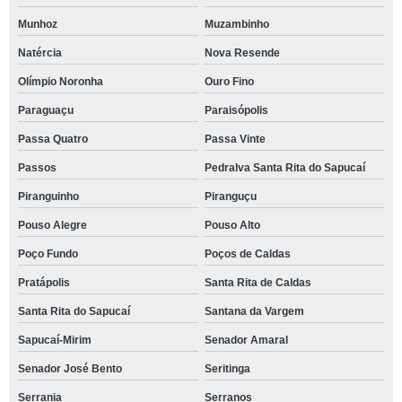
Munhoz
Muzambinho
Natércia
Nova Resende
Olímpio Noronha
Ouro Fino
Paraguaçu
Paraisópolis
Passa Quatro
Passa Vinte
Passos
Pedralva Santa Rita do Sapucaí
Piranguinho
Piranguçu
Pouso Alegre
Pouso Alto
Poço Fundo
Poços de Caldas
Pratápolis
Santa Rita de Caldas
Santa Rita do Sapucaí
Santana da Vargem
Sapucaí-Mirim
Senador Amaral
Senador José Bento
Seritinga
Serrania
Serranos