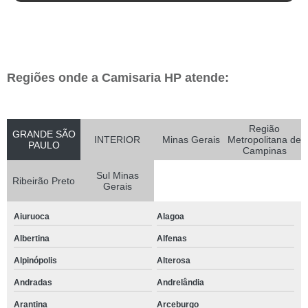
Regiões onde a Camisaria HP atende:
Região
GRANDE SÃO
INTERIOR
Minas Gerais
Metropolitana de
PAULO
Campinas
Sul Minas
Ribeirão Preto
Gerais
Aiuruoca
Alagoa
Albertina
Alfenas
Alpinópolis
Alterosa
Andradas
Andrelândia
Arantina
Arceburgo