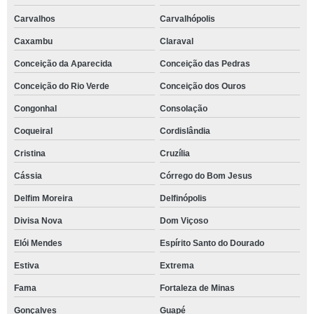
Carvalhos
Carvalhópolis
Caxambu
Claraval
Conceição da Aparecida
Conceição das Pedras
Conceição do Rio Verde
Conceição dos Ouros
Congonhal
Consolação
Coqueiral
Cordislândia
Cristina
Cruzília
Cássia
Córrego do Bom Jesus
Delfim Moreira
Delfinópolis
Divisa Nova
Dom Viçoso
Elói Mendes
Espírito Santo do Dourado
Estiva
Extrema
Fama
Fortaleza de Minas
Gonçalves
Guapé