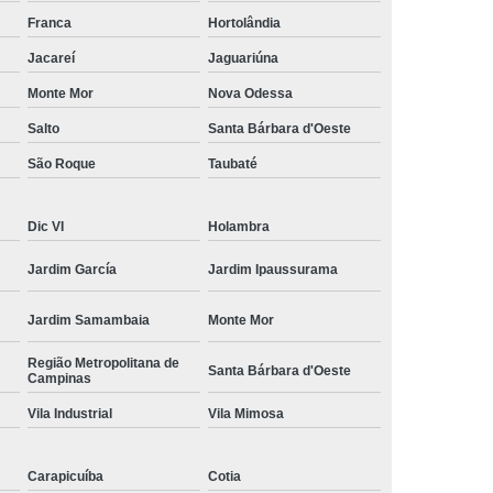
amisa Social
Moda Masculina Esporte Fino
Franca
Hortolândia
ina Social
Moda Plus Size Masculina
Jacareí
Jaguariúna
 Masculinas
Roupas Estilosas Masculinas
Monte Mor
Nova Odessa
Salto
Santa Bárbara d'Oeste
da Moda
Roupas Masculinas Esporte Fino
São Roque
Taubaté
Roupas Masculinas na Moda
Roupas Masculinas para Revenda
Dic VI
Holambra
ulinas Social
Roupas Sociais Masculinas
Jardim García
Jardim Ipaussurama
Jardim Samambaia
Monte Mor
Região Metropolitana de
Santa Bárbara d'Oeste
Campinas
Vila Industrial
Vila Mimosa
Carapicuíba
Cotia