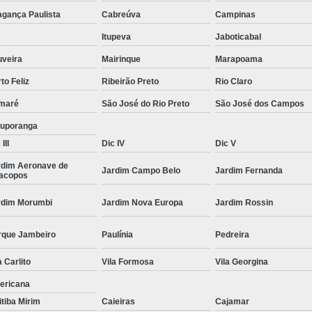
Moda Masculina Camisa
Moda Masculina C
agança Paulista
Cabreúva
Campinas
Moda Masculina Inverno
Moda Mascul
Itupeva
Jaboticabal
Moda Social Masculina
Roupas Elegantes
uveira
Mairinque
Marapoama
to Feliz
Ribeirão Preto
Rio Claro
Roupas Masculinas
Roupas Masculinas 
maré
São José do Rio Preto
São José dos Campos
Roupas Masculinas Estilosas
tuporanga
Roupas Masculinas no Atacado
III
Dic IV
Dic V
Roupas Masculinas Plus Size
Roupas Masc
rdim Aeronave de
Jardim Campo Belo
Jardim Fernanda
racopos
rdim Morumbi
Jardim Nova Europa
Jardim Rossin
rque Jambeiro
Paulínia
Pedreira
a Carlito
Vila Formosa
Vila Georgina
ericana
itiba Mirim
Caieiras
Cajamar