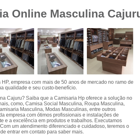
Camisa Preta Masculina
Camisa Slim 
a Online Masculina Cajur
Camisa Branca Plus Size
Camisa Jeans Ma
Camisa Manga Longa Plus Size Masculina
Camisa Social Branca Plus Size
Camisa Social Plus Size
Cam
Camisa Xadrez Masculina Plus Size
Camisa 
Camisa Masculina Manga Curta Slim Fit
Cam
Camisa Slim Fit
Camisa Slim Fit Luxo
C
es HP, empresa com mais de 50 anos de mercado no ramo de
a qualidade e seu custo-benefício.
Camisa Social Masculina Slim Fit
Camisa S
ina Cajuru? Saiba que a Camisaria Hp oferece a solução no
Camisa Social Slim Fit Masculina
Camisa Su
ais, como, Camisa Social Masculina, Roupa Masculina,
misaria Masculina, Modas Masculinas, entre outros
Camisa Branca Slim Masculina
 da empresa com ótimos profissionais e instalações de
te e a excelência em produtos e trabalhos. Executamos
Camisa Jeans Slim Masculin
. Com um atendimento diferenciado e cuidadoso, teremos o
 de entrar em contato para saber mais.
Camisa Masculina Slim Fit Manga Lo