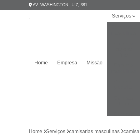
AV. WASHINGTON LUIZ, 381
Serviços
Camisarias
masculinas
Camisas
esporte
fino
Home
Empresa
Missão
Camisas
masculinas
Camisas
plus size
Camisas
slim fit
Camisas
slim
masculina
Home
Serviços
camisarias masculinas
camisar
Camisas