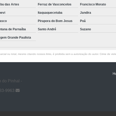
bu das Artes
Ferraz de Vasconcelos
Francisco Morato
pevi
Itaquaquecetuba
Jandira
asco
Pirapora do Bom Jesus
Poá
ntana de Parnaíba
Santo André
Suzano
rgem Grande Paulista
rcial ou total, mesmo citando nossos links, é proibida sem a autorização do autor. Crime de viol
H
 do Pinhal -
983-9963