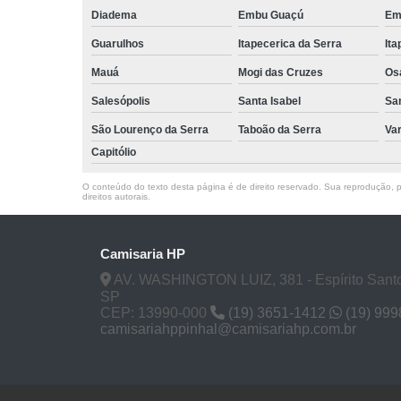
Diadema
Embu Guaçú
Em
Guarulhos
Itapecerica da Serra
Ita
Mauá
Mogi das Cruzes
Os
Salesópolis
Santa Isabel
Sa
São Lourenço da Serra
Taboão da Serra
Va
Capitólio
O conteúdo do texto desta página é de direito reservado. Sua reprodução, pa
direitos autorais
.
Camisaria HP
AV. WASHINGTON LUIZ, 381 - Espírito Santo
SP
CEP: 13990-000
(19) 3651-1412
(19) 99
camisariahppinhal@camisariahp.com.br