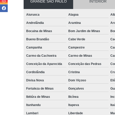
GRANDE SÃO PAULO
INTERIOR
Aiuruoca
Alagoa
Alb
Andrelândia
Arantina
Ar
Bocaina de Minas
Bom Jardim de Minas
Bo
Bueno Brandão
Cabo Verde
Ca
Campanha
Campestre
Ca
Carmo da Cachoeira
Carmo de Minas
Ca
Conceição da Aparecida
Conceição das Pedras
Co
Cordislândia
Cristina
Cru
Divisa Nova
Dom Viçoso
El
Fortaleza de Minas
Gonçalves
Gu
Ibitiúra de Minas
Ilicínea
Inc
Itanhandu
Itapeva
Ita
Lambari
Liberdade
Ma