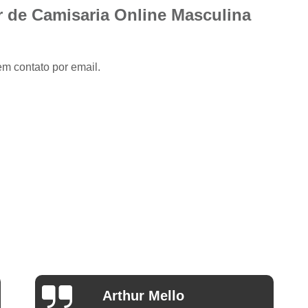
Camisa Slim com Elastano Masculina
 de Camisaria Online Masculina
Camisa Social Masculina Slim Branca
Camisa Social Preta Masculina Slim
em contato por email.
Camisa Branca Social
Camisa Branca S
Camisa Social Branca Manga Curta
Camisa Social Branca Slim
Camisa Social Manga Longa Branca
Camisa Social Masculina Branca Mang
Camisa Branca Masculina Social Preço
Camisa Branca Social Preço
Cami
Camisa Social Branca Masculina Slim
Camisa Social Branca Slim Fit Preço
Ana Eudóxia Cesário de
Camisa Social Manga
Camargo