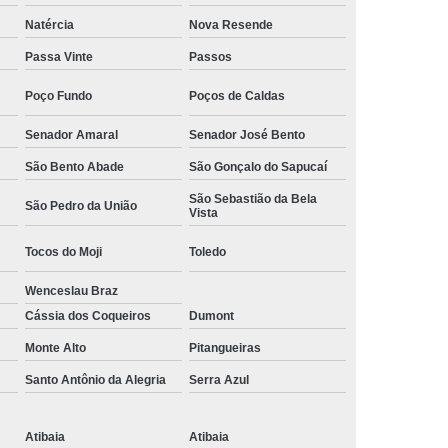
Camisa Social Masculina Manga Curta Preço
Natércia
Nova Resende
Preço
Camisa Social Masculina Preço
Passa Vinte
Passos
Camisa Social Masculina Slim Preço
Poço Fundo
Poços de Caldas
Preço
Camisa Social Fábrica
Senador Amaral
Senador José Bento
ial
Fábrica Camisa Social
São Bento Abade
São Gonçalo do Sapucaí
 Camisa Masculina
Fábrica de Camisa Social
São Sebastião da Bela
São Pedro da União
Vista
Fábrica de Camisa Social Masculina
Tocos do Moji
Toledo
em
Loja de Fábrica Camisa Social
Wenceslau Braz
Masculina
Loja de Moda Masculina Online
Cássia dos Coqueiros
Dumont
 Masculina
Loja Moda Masculina Executivo
Monte Alto
Pitangueiras
culina Social
Loja Virtual Moda Masculina
Santo Antônio da Alegria
Serra Azul
Masculina
Moda Básica Masculina
ans Masculina
Moda Masculina
Atibaia
Atibaia