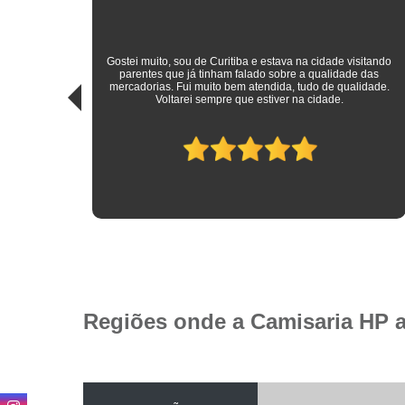
sitando
 das
Roupas sociais de excelente qualidade e preço mais do que
idade.
justo! Atendimento ímpar!
Regiões onde a Camisaria HP 