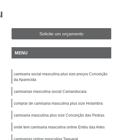
Fit Masculina
Camisa Slim Masculina
u
sculina Plus Size
Camisa Jeans Plus Size
Camisa Plus Size
Camisa Preta Plus Size
Solicite um orçamento
Camisa Social Masculina Plus Size
isa Social Plus Size Masculina
MENU
Xadrez Plus Size
Camisa Individual Slim Fit
isa Masculina Slim Fit
Camisa Polo Slim Fit
camisaria social masculina plus size preços Conceição
amisa Social Masculina Manga Longa Slim Fit
da Aparecida
ocial Slim Fit
Camisa Social Slim Fit Luxo
camisarias masculina social Camanducaia
per Slim Fit
Camisa Branca Masculina Slim
comprar de camisaria masculina plus size Holambra
Camisa de Linho Masculina Slim Fit
camisaria masculina plus size Conceição das Pedras
a
Camisa Masculina Slim
onde tem camisaria masculina online Embu das Artes
nga
Camisa Slim Branca Masculina
camisarias online masculina Taquaral