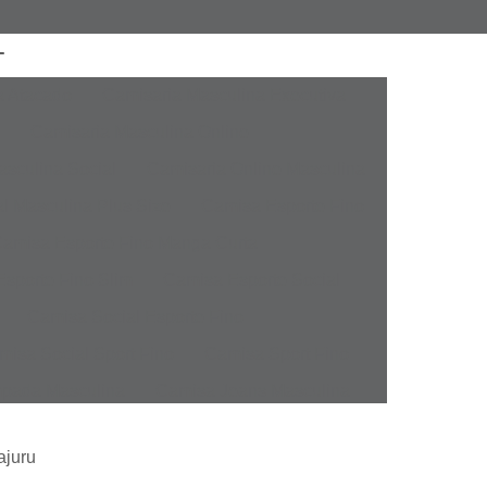
a Atacado
Camisaria Masculina Executiva
Camisaria Masculina Online
sculina Social
Camisaria Online Masculina
l Masculina Plus Size
Camisa Esporte Fino
amisa Esporte Fino Manga Curta
sporte Fino Slim
Camisa Esporte Social
Camisa Social Esporte Fino
misa Social Sport Fino
Camisa Sport Fino
pada Masculina
Camisa Jeans Masculina
Masculina
Camisa Manga Longa Masculina
ajuru
tampada
Camisa Masculina Manga Longa