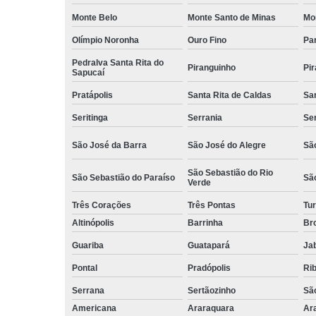
Monte Belo
Monte Santo de Minas
Mo
Olímpio Noronha
Ouro Fino
Pa
Pedralva Santa Rita do
Piranguinho
Pi
Sapucaí
Pratápolis
Santa Rita de Caldas
San
Seritinga
Serrania
Se
São José da Barra
São José do Alegre
São
São Sebastião do Rio
São Sebastião do Paraíso
Sã
Verde
Três Corações
Três Pontas
Tur
Altinópolis
Barrinha
Br
Guariba
Guatapará
Jab
Pontal
Pradópolis
Rib
Serrana
Sertãozinho
Sã
Americana
Araraquara
Ar