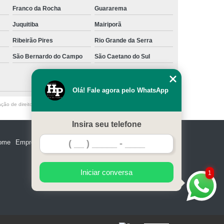
Franco da Rocha
Guararema
Juquitiba
Mairiporã
Ribeirão Pires
Rio Grande da Serra
São Bernardo do Campo
São Caetano do Sul
Olá! Fale agora pelo WhatsApp
ação de direito autoral – artigo 184 do Código Penal –
Lei 9610/98 - Lei de
Insira seu telefone
ome
Empresa
Missão
Serviços
Contato
Mapa do site
Iniciar conversa
1