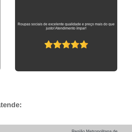
Camisa Social Masculina 
Camisa Social Masculina Branca Preç
Camisa Listrada Masculina Social
Camisa L
As melhores camisas que vestem meus filhos desde a
adolescência até os dias atuais em que trabalham como
Camisa Social Listrada
Camis
advogados. Parabéns à toda equipe da Camisaria HP!
Camisa Social Listrada Masculin
Camisa Social Listrada Preta e Branca
Camisa Social Manga Longa Listrada
Camisa Social Masculina Listrada Preto e Bra
Camisa Social de Manga Curta
Camisa Social Manga Curta
Ca
Camisa Social Manga Curta Estampada
atende:
Camisa Social Manga Curta Preta
Camisa Social Preta Manga Curta
Camisa Manga Longa Masculina Soc
Região Metropolitana de