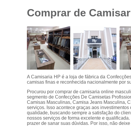
sociais
branca
Comprar de Camisari
Camisas
sociais
branca
preço
Camisas
sociais
listradas
Camisas
sociais
manga
A Camisaria HP é a loja de fábrica da Confecçõ
curta
camisas finas e reconhecida nacionalmente por su
Camisas
Procurou por comprar de camisaria online mascul
sociais
segmento de Confecções De Camisetas Profission
manga
Camisas Masculinas, Camisa Jeans Masculina, Ca
longa
serviços. Isso acontece graças aos investimentos
qualidade, buscando sempre a satisfação do clien
Camisas
nossos serviços de forma excelente e qualificada
sociais
prazer de sanar suas dúvidas. Por isso, não deixe
masculinas