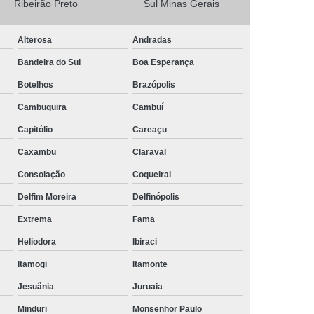
Ribeirão Preto
Sul Minas Gerais
Camisa Masculina Social Manga Longa
Alterosa
Andradas
Camisa Social Manga Longa
Bandeira do Sul
Boa Esperança
a
Camisa Social Manga Longa Preta
Botelhos
Brazópolis
Camisa Social Masculina Preta Manga Longa
Cambuquira
Cambuí
Camisa a Rigor Social Masculina
Capitólio
Careaçu
misa Social Branca Masculina
Caxambu
Claraval
a
Camisa Social Jeans Masculina
Consolação
Coqueiral
misa Social Masculina a Rigor
Delfim Moreira
Delfinópolis
Camisa Social Masculina Manga Curta
Extrema
Fama
Camisa Social Masculina Slim
Heliodora
Ibiraci
a Manga Longa Social Masculina Preço
Itamogi
Itamonte
misa Social Branca Masculina Preço
Jesuânia
Juruaia
o
Camisa Social Jeans Masculina Preço
Minduri
Monsenhor Paulo