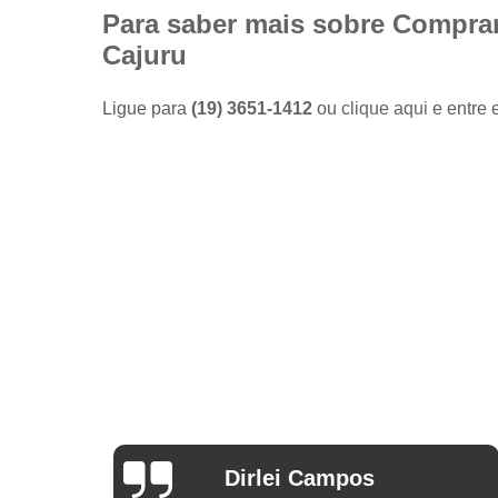
Camisas
Para saber mais sobre Comprar
sociais
Cajuru
masculinas
preço
Ligue para
(19) 3651-1412
ou
clique aqui
e entre 
Fábricas
de camisas
Lojas de
modas
masculinas
Modas
masculinas
Roupa
masculina
Arthur Mello