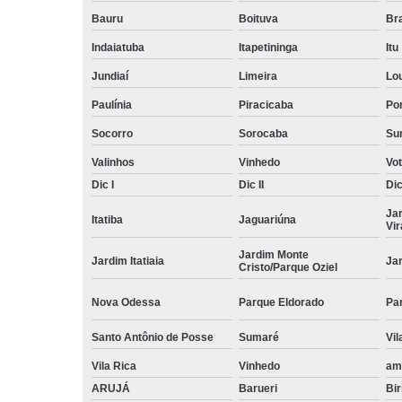
Bauru
Boituva
Br
Indaiatuba
Itapetininga
Itu
Jundiaí
Limeira
Lo
Paulínia
Piracicaba
Por
Socorro
Sorocaba
Su
Valinhos
Vinhedo
Vo
Dic I
Dic II
Dic 
Ja
Itatiba
Jaguariúna
Vi
Jardim Monte
Jardim Itatiaia
Ja
Cristo/Parque Oziel
Nova Odessa
Parque Eldorado
Pa
Santo Antônio de Posse
Sumaré
Vil
Vila Rica
Vinhedo
am
ARUJÁ
Barueri
Bir