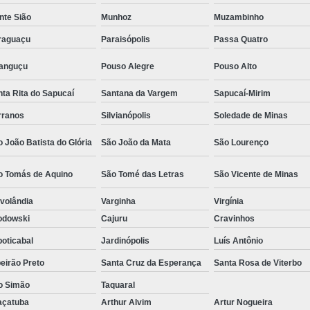
Camisa Social Masculina Estampada Preço
nte Sião
Munhoz
Muzambinho
Camisa Social Masculina Manga Longa 
raguaçu
Paraisópolis
Passa Quatro
Camisa Social Masculina Preta Preço
ranguçu
Pouso Alegre
Pouso Alto
Camisa Social Preta Masculina 
ta Rita do Sapucaí
Santana da Vargem
Sapucaí-Mirim
Fábrica Camisa Masculina Soc
rranos
Silvianópolis
Soledade de Minas
Fábrica Camisa Social Masculina
Fábrica de
 João Batista do Glória
São João da Mata
São Lourenço
Fábrica de Camisa Social de Homem
o Tomás de Aquino
São Tomé das Letras
São Vicente de Minas
Fábrica de Camisa Social para Hom
volândia
Varginha
Virgínia
Loja com Moda Masculina
Loja de Moda 
odowski
Cajuru
Cravinhos
Loja Executivo Moda Masculina
Loja Moda
oticabal
Jardinópolis
Luís Antônio
Loja Moda Masculina Online
Loja Moda Mas
eirão Preto
Santa Cruz da Esperança
Santa Rosa de Viterbo
Moda Masculina Loja
Moda Atual 
o Simão
Taquaral
Moda Casual Masculina
Moda Je
açatuba
Arthur Alvim
Artur Nogueira