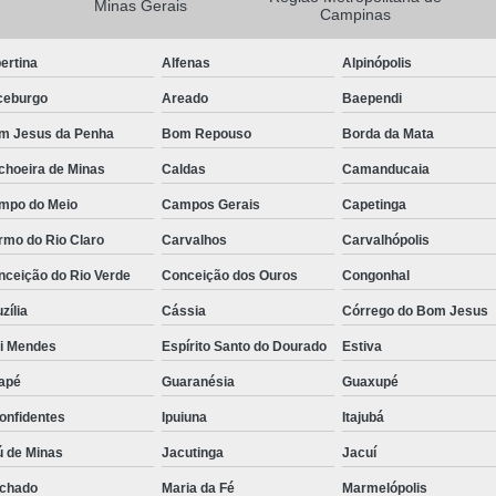
Minas Gerais
Campinas
Camisa Masculina Manga Longa Social
ertina
Alfenas
Alpinópolis
Camisa Social de Manga Longa
ceburgo
Areado
Baependi
Camisa Social Manga Longa Masculin
m Jesus da Penha
Bom Repouso
Borda da Mata
Camisa Social Masculina Manga Longa Lisa
choeira de Minas
Caldas
Camanducaia
Camisa Social Preta Manga Longa
mpo do Meio
Campos Gerais
Capetinga
Camisa Masculina Social
Ca
rmo do Rio Claro
Carvalhos
Carvalhópolis
Camisa Social Estampada Masculin
nceição do Rio Verde
Conceição dos Ouros
Congonhal
Camisa Social Masculina
Ca
zília
Cássia
Córrego do Bom Jesus
Camisa Social Masculina Estampada
ói Mendes
Espírito Santo do Dourado
Estiva
Camisa Social Masculina Preta
apé
Guaranésia
Guaxupé
Camisa Social Preta Masculina
Camis
onfidentes
Ipuiuna
Itajubá
Camisa Masculina Social Preço
Ca
ú de Minas
Jacutinga
Jacuí
Camisa Social Estampada Masculina Preç
chado
Maria da Fé
Marmelópolis