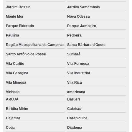
Jardim Rossin
Jardim Samambaia
Monte Mor
Nova Odessa
Parque Eldorado
Parque Jambeiro
Paulínia
Pedreira
Região Metropolitana de Campinas
Santa Bárbara d'Oeste
Santo Antônio de Posse
Sumaré
Vila Carlito
Vila Formosa
Vila Georgina
Vila Industrial
Vila Mimosa
Vila Rica
Vinhedo
americana
ARUJÁ
Barueri
Biritiba Mirim
Caieiras
Cajamar
Carapicuíba
Cotia
Diadema