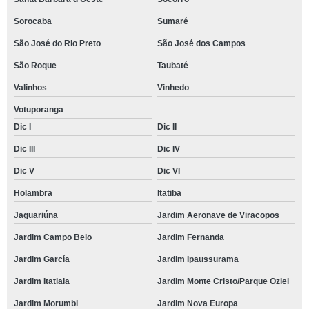
Sorocaba
Sumaré
São José do Rio Preto
São José dos Campos
São Roque
Taubaté
Valinhos
Vinhedo
Votuporanga
Dic I
Dic II
Dic III
Dic IV
Dic V
Dic VI
Holambra
Itatiba
Jaguariúna
Jardim Aeronave de Viracopos
Jardim Campo Belo
Jardim Fernanda
Jardim García
Jardim Ipaussurama
Jardim Itatiaia
Jardim Monte Cristo/Parque Oziel
Jardim Morumbi
Jardim Nova Europa