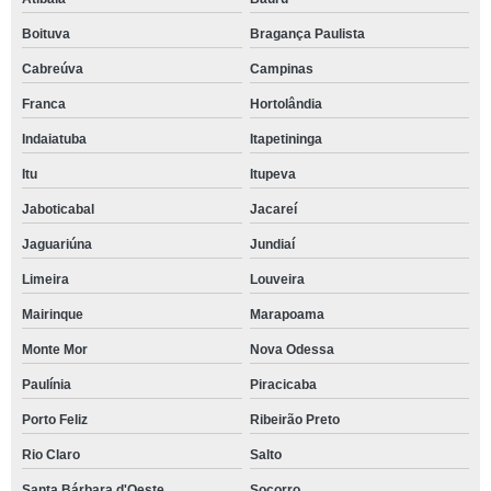
Boituva
Bragança Paulista
Cabreúva
Campinas
Franca
Hortolândia
Indaiatuba
Itapetininga
Itu
Itupeva
Jaboticabal
Jacareí
Jaguariúna
Jundiaí
Limeira
Louveira
Mairinque
Marapoama
Monte Mor
Nova Odessa
Paulínia
Piracicaba
Porto Feliz
Ribeirão Preto
Rio Claro
Salto
Santa Bárbara d'Oeste
Socorro