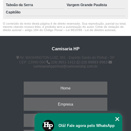
Taboão da Serra
Vargem Grande Paulista
Capitólio
O conteúdo do texto desta página é de direito reservado. Sua reprodução, parcial ou total,
mesmo citando nossos links, é proibida sem a autorização do autor. Crime de violação de
direito autoral – artigo 184 do Código Penal –
Lei 9610/98 - Lei de direitos autorais
.
Camisaria HP
AV. WASHINGTON LUIZ, 381 - Espírito Santo do Pinhal - SP
CEP: 13990-000
(19) 3651-1412
(19) 99983-9963
camisariahppinhal@camisariahp.com.br
Home
Empresa
Missão
Olá! Fale agora pelo WhatsApp