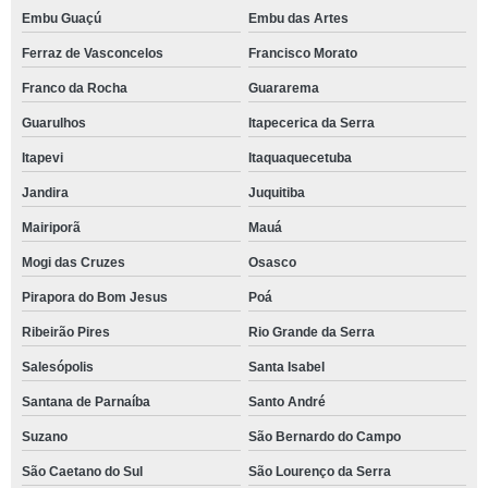
Embu Guaçú
Embu das Artes
Ferraz de Vasconcelos
Francisco Morato
Franco da Rocha
Guararema
Guarulhos
Itapecerica da Serra
Itapevi
Itaquaquecetuba
Jandira
Juquitiba
Mairiporã
Mauá
Mogi das Cruzes
Osasco
Pirapora do Bom Jesus
Poá
Ribeirão Pires
Rio Grande da Serra
Salesópolis
Santa Isabel
Santana de Parnaíba
Santo André
Suzano
São Bernardo do Campo
São Caetano do Sul
São Lourenço da Serra