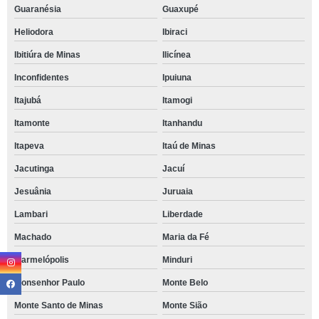
Guaranésia
Guaxupé
Heliodora
Ibiraci
Ibitiúra de Minas
Ilicínea
Inconfidentes
Ipuiuna
Itajubá
Itamogi
Itamonte
Itanhandu
Itapeva
Itaú de Minas
Jacutinga
Jacuí
Jesuânia
Juruaia
Lambari
Liberdade
Machado
Maria da Fé
Marmelópolis
Minduri
Monsenhor Paulo
Monte Belo
Monte Santo de Minas
Monte Sião