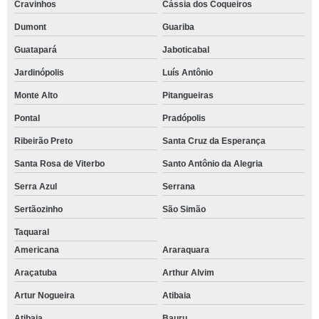
Cravinhos
Cássia dos Coqueiros
Dumont
Guariba
Guatapará
Jaboticabal
Jardinópolis
Luís Antônio
Monte Alto
Pitangueiras
Pontal
Pradópolis
Ribeirão Preto
Santa Cruz da Esperança
Santa Rosa de Viterbo
Santo Antônio da Alegria
Serra Azul
Serrana
Sertãozinho
São Simão
Taquaral
Americana
Araraquara
Araçatuba
Arthur Alvim
Artur Nogueira
Atibaia
Atibaia
Bauru