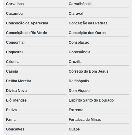
Carvalhos
Carvalhópolis
Caxambu
Claraval
Conceição da Aparecida
Conceição das Pedras
Conceição do Rio Verde
Conceição dos Ouros
Congonhal
Consolação
Coqueiral
Cordislândia
Cristina
Cruzília
Cássia
Córrego do Bom Jesus
Delfim Moreira
Delfinópolis
Divisa Nova
Dom Viçoso
Elói Mendes
Espírito Santo do Dourado
Estiva
Extrema
Fama
Fortaleza de Minas
Gonçalves
Guapé