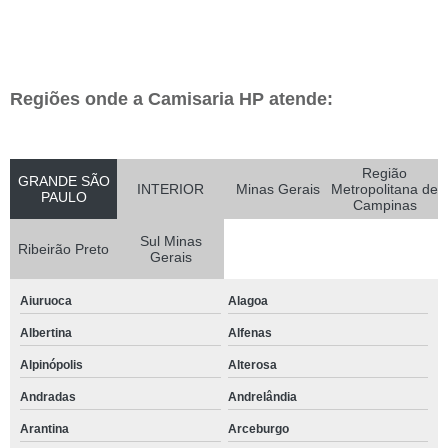
Regiões onde a Camisaria HP atende:
Região
GRANDE SÃO
INTERIOR
Minas Gerais
Metropolitana de
PAULO
Campinas
Sul Minas
Ribeirão Preto
Gerais
Aiuruoca
Alagoa
Albertina
Alfenas
Alpinópolis
Alterosa
Andradas
Andrelândia
Arantina
Arceburgo