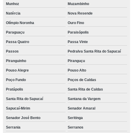
Munhoz
Muzambinho
Natércia
Nova Resende
Olímpio Noronha
Ouro Fino
Paraguaçu
Paraisópolis
Passa Quatro
Passa Vinte
Passos
Pedralva Santa Rita do Sapucaí
Piranguinho
Piranguçu
Pouso Alegre
Pouso Alto
Poço Fundo
Poços de Caldas
Pratápolis
Santa Rita de Caldas
Santa Rita do Sapucaí
Santana da Vargem
Sapucaí-Mirim
Senador Amaral
Senador José Bento
Seritinga
Serrania
Serranos