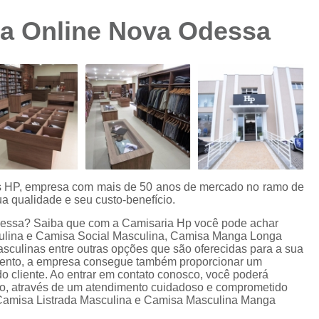
Camisa Preta Masculina
Camisa Slim 
na Online Nova Odessa
Camisa Branca Plus Size
Camisa Jeans Ma
Camisa Manga Longa Plus Size Masculina
Camisa Social Branca Plus Size
Camisa Social Plus Size
Cam
Camisa Xadrez Masculina Plus Size
Camisa 
Camisa Masculina Manga Curta Slim Fit
Cam
Camisa Slim Fit
Camisa Slim Fit Luxo
C
es HP, empresa com mais de 50 anos de mercado no ramo de
a qualidade e seu custo-benefício.
Camisa Social Masculina Slim Fit
Camisa S
dessa? Saiba que com a Camisaria Hp você pode achar
Camisa Social Slim Fit Masculina
Camisa Su
ulina e Camisa Social Masculina, Camisa Manga Longa
culinas entre outras opções que são oferecidas para a sua
Camisa Branca Slim Masculina
mento, a empresa consegue também proporcionar um
o cliente. Ao entrar em contato conosco, você poderá
Camisa Jeans Slim Masculin
ão, através de um atendimento cuidadoso e comprometido
Camisa Listrada Masculina e Camisa Masculina Manga
Camisa Masculina Slim Fit Manga Lo