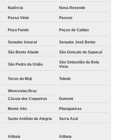
Camisa Social Masculina Manga Curta Preço
Natércia
Nova Resende
Preço
Camisa Social Masculina Preço
Passa Vinte
Passos
Camisa Social Masculina Slim Preço
Poço Fundo
Poços de Caldas
Preço
Camisa Social Fábrica
Senador Amaral
Senador José Bento
ial
Fábrica Camisa Social
São Bento Abade
São Gonçalo do Sapucaí
 Camisa Masculina
Fábrica de Camisa Social
São Sebastião da Bela
São Pedro da União
Vista
Fábrica de Camisa Social Masculina
Tocos do Moji
Toledo
em
Loja de Fábrica Camisa Social
Wenceslau Braz
Masculina
Loja de Moda Masculina Online
Cássia dos Coqueiros
Dumont
 Masculina
Loja Moda Masculina Executivo
Monte Alto
Pitangueiras
culina Social
Loja Virtual Moda Masculina
Santo Antônio da Alegria
Serra Azul
Masculina
Moda Básica Masculina
ans Masculina
Moda Masculina
Atibaia
Atibaia