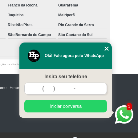
Franco da Rocha
Guararema
Juquitiba
Mairiporã
Ribeirão Pires
Rio Grande da Serra
São Bernardo do Campo
São Caetano do Sul
Olá! Fale agora pelo WhatsApp
ação de direito autoral – artigo 184 do Código Penal –
Lei 9610/98 - Lei de
Insira seu telefone
ome
Empresa
Missão
Serviços
Contato
Mapa do site
Iniciar conversa
1