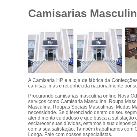
sociais
branca
Camisarias Masculi
Camisas
sociais
branca
preço
Camisas
sociais
listradas
Camisas
sociais
manga
A Camisaria HP é a loja de fábrica da Confecçõ
curta
camisas finas e reconhecida nacionalmente por su
Camisas
Procurando camisarias masculina online Nova O
sociais
serviços como Camisaria Masculina, Roupa Masc
manga
Masculina, Roupas Sociais Masculinas, Modas Mas
longa
necessidade. Se diferenciado dentro de seu seg
atendimento cuidadoso e que busca a satisfação d
Camisas
esclarecer suas dúvidas, estamos à sua disposiç
sociais
com a sua satisfação. Também trabalhamos com 
masculinas
Longa. Fale com nossos especialistas.