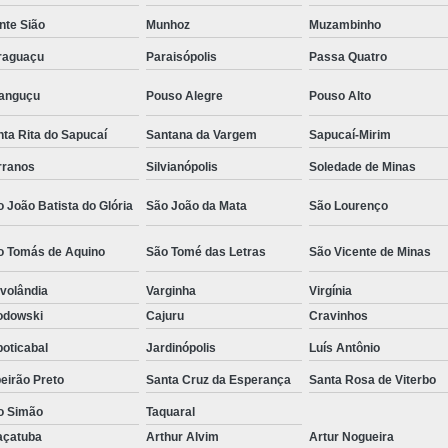
Camisa Social Masculina Estampada Preço
nte Sião
Munhoz
Muzambinho
Camisa Social Masculina Manga Longa 
raguaçu
Paraisópolis
Passa Quatro
Camisa Social Masculina Preta Preço
ranguçu
Pouso Alegre
Pouso Alto
Camisa Social Preta Masculina 
ta Rita do Sapucaí
Santana da Vargem
Sapucaí-Mirim
Fábrica Camisa Masculina Soc
rranos
Silvianópolis
Soledade de Minas
Fábrica Camisa Social Masculina
Fábrica de
 João Batista do Glória
São João da Mata
São Lourenço
Fábrica de Camisa Social de Homem
o Tomás de Aquino
São Tomé das Letras
São Vicente de Minas
Fábrica de Camisa Social para Hom
volândia
Varginha
Virgínia
Loja com Moda Masculina
Loja de Moda 
odowski
Cajuru
Cravinhos
Loja Executivo Moda Masculina
Loja Moda
oticabal
Jardinópolis
Luís Antônio
Loja Moda Masculina Online
Loja Moda Mas
eirão Preto
Santa Cruz da Esperança
Santa Rosa de Viterbo
Moda Masculina Loja
Moda Atual 
o Simão
Taquaral
Moda Casual Masculina
Moda Je
açatuba
Arthur Alvim
Artur Nogueira