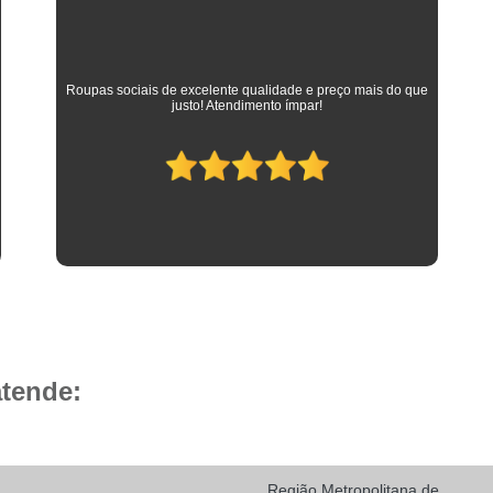
Camisa Social Masculina 
Camisa Social Masculina Branca Preç
Camisa Listrada Masculina Social
Camisa L
As melhores camisas que vestem meus filhos desde a
adolescência até os dias atuais em que trabalham como
Camisa Social Listrada
Camis
advogados. Parabéns à toda equipe da Camisaria HP!
Camisa Social Listrada Masculin
Camisa Social Listrada Preta e Branca
Camisa Social Manga Longa Listrada
Camisa Social Masculina Listrada Preto e Bra
Camisa Social de Manga Curta
Camisa Social Manga Curta
Ca
Camisa Social Manga Curta Estampada
atende:
Camisa Social Manga Curta Preta
Camisa Social Preta Manga Curta
Camisa Manga Longa Masculina Soc
Região Metropolitana de