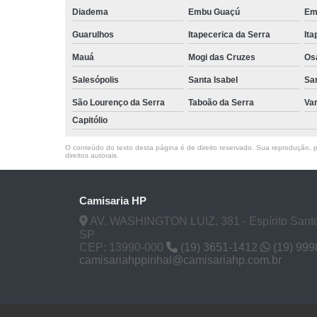
Diadema
Embu Guaçú
Em
Guarulhos
Itapecerica da Serra
Ita
Mauá
Mogi das Cruzes
Os
Salesópolis
Santa Isabel
Sa
São Lourenço da Serra
Taboão da Serra
Va
Capitólio
O conteúdo do texto desta página é de direito reservado. Sua reprodução, pa
direitos autorais
.
Camisaria HP
AV. WASHINGTON LUIZ, 381 - Espírito Santo
SP
CEP: 13990-000
(19) 3651-1412
(19) 99
camisariahppinhal@camisariahp.com.br