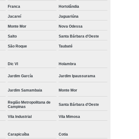
amisa Social
Moda Masculina Esporte Fino
Franca
Hortolândia
ina Social
Moda Plus Size Masculina
Jacareí
Jaguariúna
 Masculinas
Roupas Estilosas Masculinas
Monte Mor
Nova Odessa
Salto
Santa Bárbara d'Oeste
da Moda
Roupas Masculinas Esporte Fino
São Roque
Taubaté
Roupas Masculinas na Moda
Roupas Masculinas para Revenda
Dic VI
Holambra
ulinas Social
Roupas Sociais Masculinas
Jardim García
Jardim Ipaussurama
Jardim Samambaia
Monte Mor
Região Metropolitana de
Santa Bárbara d'Oeste
Campinas
Vila Industrial
Vila Mimosa
Carapicuíba
Cotia