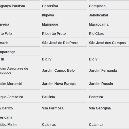
Moda Masculina Camisa
Moda Masculina C
agança Paulista
Cabreúva
Campinas
Moda Masculina Inverno
Moda Mascul
Itupeva
Jaboticabal
Moda Social Masculina
Roupas Elegantes
uveira
Mairinque
Marapoama
to Feliz
Ribeirão Preto
Rio Claro
Roupas Masculinas
Roupas Masculinas 
maré
São José do Rio Preto
São José dos Campos
Roupas Masculinas Estilosas
tuporanga
Roupas Masculinas no Atacado
III
Dic IV
Dic V
Roupas Masculinas Plus Size
Roupas Masc
rdim Aeronave de
Jardim Campo Belo
Jardim Fernanda
racopos
rdim Morumbi
Jardim Nova Europa
Jardim Rossin
rque Jambeiro
Paulínia
Pedreira
a Carlito
Vila Formosa
Vila Georgina
ericana
itiba Mirim
Caieiras
Cajamar