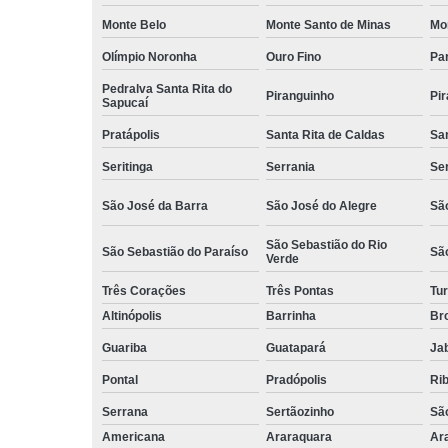
Monte Belo
Monte Santo de Minas
Mo
Olímpio Noronha
Ouro Fino
Pa
Pedralva Santa Rita do
Piranguinho
Pi
Sapucaí
Pratápolis
Santa Rita de Caldas
San
Seritinga
Serrania
Se
São José da Barra
São José do Alegre
São
São Sebastião do Rio
São Sebastião do Paraíso
Sã
Verde
Três Corações
Três Pontas
Tur
Altinópolis
Barrinha
Br
Guariba
Guatapará
Jab
Pontal
Pradópolis
Rib
Serrana
Sertãozinho
Sã
Americana
Araraquara
Ar