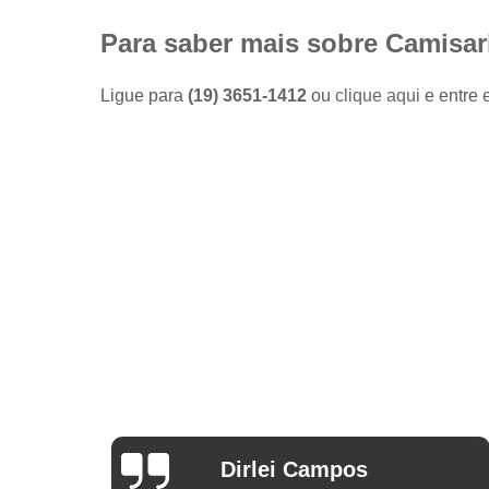
Camisas
sociais
Para saber mais sobre Camisa
masculinas
preço
Ligue para
(19) 3651-1412
ou
clique aqui
e entre 
Fábricas
de camisas
Lojas de
modas
masculinas
Modas
masculinas
Roupa
masculina
Arthur Mello