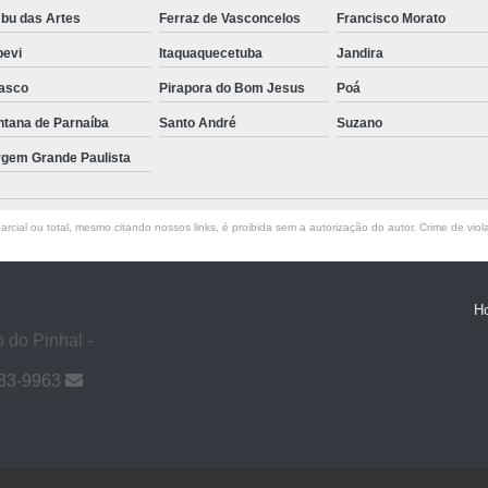
bu das Artes
Ferraz de Vasconcelos
Francisco Morato
pevi
Itaquaquecetuba
Jandira
asco
Pirapora do Bom Jesus
Poá
ntana de Parnaíba
Santo André
Suzano
rgem Grande Paulista
rcial ou total, mesmo citando nossos links, é proibida sem a autorização do autor. Crime de viol
H
 do Pinhal -
983-9963