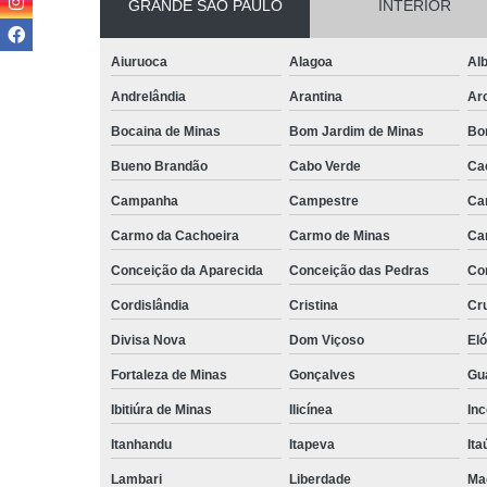
GRANDE SÃO PAULO
INTERIOR
Aiuruoca
Alagoa
Alb
Andrelândia
Arantina
Ar
Bocaina de Minas
Bom Jardim de Minas
Bo
Bueno Brandão
Cabo Verde
Ca
Campanha
Campestre
Ca
Carmo da Cachoeira
Carmo de Minas
Ca
Conceição da Aparecida
Conceição das Pedras
Co
Cordislândia
Cristina
Cru
Divisa Nova
Dom Viçoso
El
Fortaleza de Minas
Gonçalves
Gu
Ibitiúra de Minas
Ilicínea
Inc
Itanhandu
Itapeva
Ita
Lambari
Liberdade
Ma