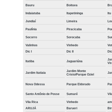
Bauru
Boituva
Br
Indaiatuba
Itapetininga
Itu
Jundiaí
Limeira
Lo
Paulínia
Piracicaba
Por
Socorro
Sorocaba
Su
Valinhos
Vinhedo
Vo
Dic I
Dic II
Dic 
Ja
Itatiba
Jaguariúna
Vi
Jardim Monte
Jardim Itatiaia
Ja
Cristo/Parque Oziel
Nova Odessa
Parque Eldorado
Pa
Santo Antônio de Posse
Sumaré
Vil
Vila Rica
Vinhedo
am
ARUJÁ
Barueri
Bir