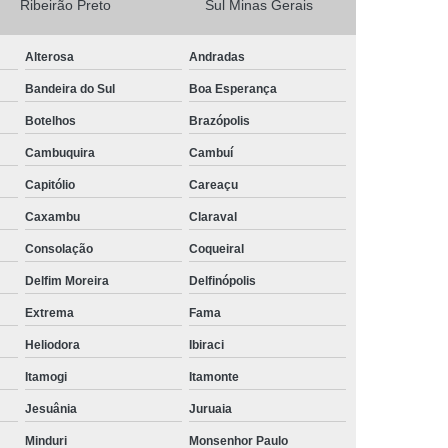
Ribeirão Preto
Sul Minas Gerais
Camisa Masculina Social Manga Longa
Alterosa
Andradas
Camisa Social Manga Longa
Bandeira do Sul
Boa Esperança
a
Camisa Social Manga Longa Preta
Botelhos
Brazópolis
Camisa Social Masculina Preta Manga Longa
Cambuquira
Cambuí
Camisa a Rigor Social Masculina
Capitólio
Careaçu
misa Social Branca Masculina
Caxambu
Claraval
a
Camisa Social Jeans Masculina
Consolação
Coqueiral
misa Social Masculina a Rigor
Delfim Moreira
Delfinópolis
Camisa Social Masculina Manga Curta
Extrema
Fama
Camisa Social Masculina Slim
Heliodora
Ibiraci
a Manga Longa Social Masculina Preço
Itamogi
Itamonte
misa Social Branca Masculina Preço
Jesuânia
Juruaia
o
Camisa Social Jeans Masculina Preço
Minduri
Monsenhor Paulo