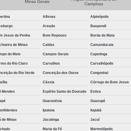
Minas Gerais
Campinas
Camisa Masculina Manga Longa Social
ertina
Alfenas
Alpinópolis
Camisa Social de Manga Longa
ceburgo
Areado
Baependi
Camisa Social Manga Longa Masculin
m Jesus da Penha
Bom Repouso
Borda da Mata
Camisa Social Masculina Manga Longa Lisa
choeira de Minas
Caldas
Camanducaia
Camisa Social Preta Manga Longa
mpo do Meio
Campos Gerais
Capetinga
Camisa Masculina Social
Ca
rmo do Rio Claro
Carvalhos
Carvalhópolis
Camisa Social Estampada Masculin
nceição do Rio Verde
Conceição dos Ouros
Congonhal
Camisa Social Masculina
Ca
zília
Cássia
Córrego do Bom Jesus
Camisa Social Masculina Estampada
ói Mendes
Espírito Santo do Dourado
Estiva
Camisa Social Masculina Preta
apé
Guaranésia
Guaxupé
Camisa Social Preta Masculina
Camis
onfidentes
Ipuiuna
Itajubá
Camisa Masculina Social Preço
Ca
ú de Minas
Jacutinga
Jacuí
Camisa Social Estampada Masculina Preç
chado
Maria da Fé
Marmelópolis