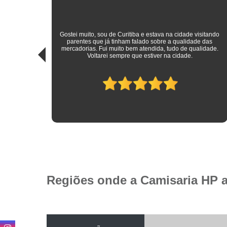
sitando
 das
Roupas sociais de excelente qualidade e preço mais do que
idade.
justo! Atendimento ímpar!
Regiões onde a Camisaria HP 