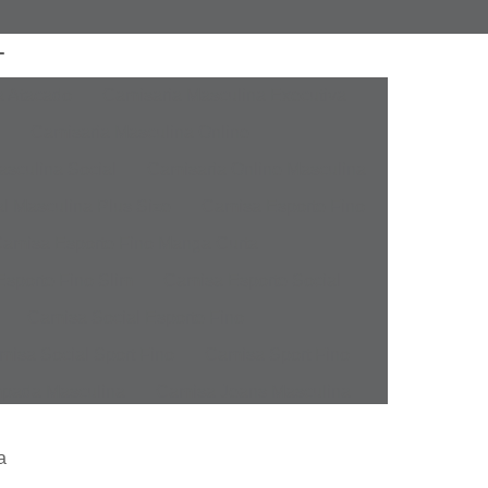
a Atacado
Camisaria Masculina Executiva
Camisaria Masculina Online
sculina Social
Camisaria Online Masculina
l Masculina Plus Size
Camisa Esporte Fino
amisa Esporte Fino Manga Curta
sporte Fino Slim
Camisa Esporte Social
Camisa Social Esporte Fino
misa Social Sport Fino
Camisa Sport Fino
pada Masculina
Camisa Jeans Masculina
Masculina
Camisa Manga Longa Masculina
a
tampada
Camisa Masculina Manga Longa