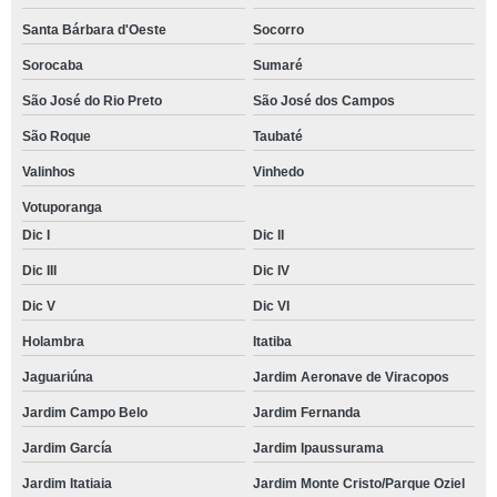
Santa Bárbara d'Oeste
Socorro
Sorocaba
Sumaré
São José do Rio Preto
São José dos Campos
São Roque
Taubaté
Valinhos
Vinhedo
Votuporanga
Dic I
Dic II
Dic III
Dic IV
Dic V
Dic VI
Holambra
Itatiba
Jaguariúna
Jardim Aeronave de Viracopos
Jardim Campo Belo
Jardim Fernanda
Jardim García
Jardim Ipaussurama
Jardim Itatiaia
Jardim Monte Cristo/Parque Oziel