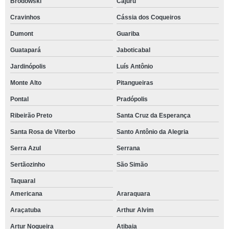
Brodowski
Cajuru
Cravinhos
Cássia dos Coqueiros
Dumont
Guariba
Guatapará
Jaboticabal
Jardinópolis
Luís Antônio
Monte Alto
Pitangueiras
Pontal
Pradópolis
Ribeirão Preto
Santa Cruz da Esperança
Santa Rosa de Viterbo
Santo Antônio da Alegria
Serra Azul
Serrana
Sertãozinho
São Simão
Taquaral
Americana
Araraquara
Araçatuba
Arthur Alvim
Artur Nogueira
Atibaia