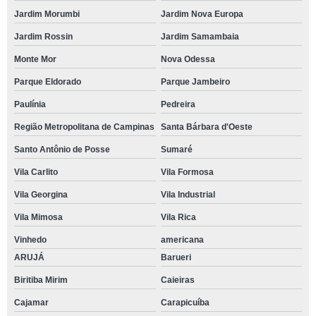
Jardim Morumbi
Jardim Nova Europa
Jardim Rossin
Jardim Samambaia
Monte Mor
Nova Odessa
Parque Eldorado
Parque Jambeiro
Paulínia
Pedreira
Região Metropolitana de Campinas
Santa Bárbara d'Oeste
Santo Antônio de Posse
Sumaré
Vila Carlito
Vila Formosa
Vila Georgina
Vila Industrial
Vila Mimosa
Vila Rica
Vinhedo
americana
ARUJÁ
Barueri
Biritiba Mirim
Caieiras
Cajamar
Carapicuíba