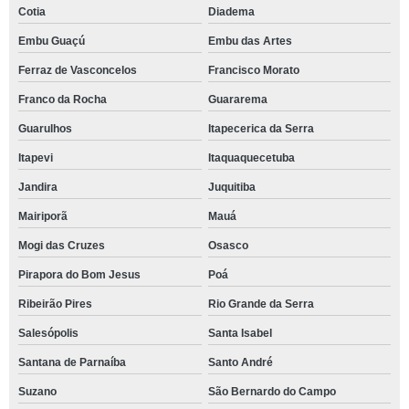
Cotia
Diadema
Embu Guaçú
Embu das Artes
Ferraz de Vasconcelos
Francisco Morato
Franco da Rocha
Guararema
Guarulhos
Itapecerica da Serra
Itapevi
Itaquaquecetuba
Jandira
Juquitiba
Mairiporã
Mauá
Mogi das Cruzes
Osasco
Pirapora do Bom Jesus
Poá
Ribeirão Pires
Rio Grande da Serra
Salesópolis
Santa Isabel
Santana de Parnaíba
Santo André
Suzano
São Bernardo do Campo