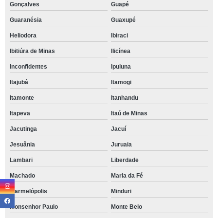
Gonçalves
Guapé
Guaranésia
Guaxupé
Heliodora
Ibiraci
Ibitiúra de Minas
Ilicínea
Inconfidentes
Ipuiuna
Itajubá
Itamogi
Itamonte
Itanhandu
Itapeva
Itaú de Minas
Jacutinga
Jacuí
Jesuânia
Juruaia
Lambari
Liberdade
Machado
Maria da Fé
Marmelópolis
Minduri
Monsenhor Paulo
Monte Belo