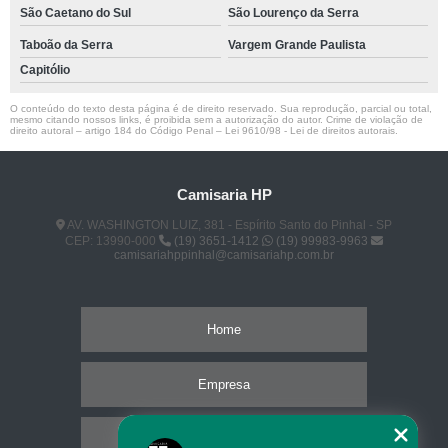
São Caetano do Sul
São Lourenço da Serra
Taboão da Serra
Vargem Grande Paulista
Capitólio
O conteúdo do texto desta página é de direito reservado. Sua reprodução, parcial ou total,
mesmo citando nossos links, é proibida sem a autorização do autor. Crime de violação de
direito autoral – artigo 184 do Código Penal –
Lei 9610/98 - Lei de direitos autorais
.
Camisaria HP
AV. WASHINGTON LUIZ, 381 - Espírito Santo do Pinhal - SP
CEP: 13990-000
(19) 3651-1412
(19) 99983-9963
camisariahppinhal@camisariahp.com.br
Home
Empresa
Missão