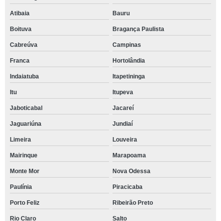
Atibaia
Bauru
Boituva
Bragança Paulista
Cabreúva
Campinas
Franca
Hortolândia
Indaiatuba
Itapetininga
Itu
Itupeva
Jaboticabal
Jacareí
Jaguariúna
Jundiaí
Limeira
Louveira
Mairinque
Marapoama
Monte Mor
Nova Odessa
Paulínia
Piracicaba
Porto Feliz
Ribeirão Preto
Rio Claro
Salto