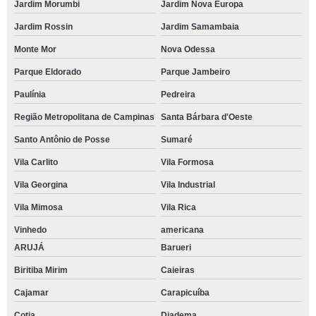
Jardim Morumbi
Jardim Nova Europa
Jardim Rossin
Jardim Samambaia
Monte Mor
Nova Odessa
Parque Eldorado
Parque Jambeiro
Paulínia
Pedreira
Região Metropolitana de Campinas
Santa Bárbara d'Oeste
Santo Antônio de Posse
Sumaré
Vila Carlito
Vila Formosa
Vila Georgina
Vila Industrial
Vila Mimosa
Vila Rica
Vinhedo
americana
ARUJÁ
Barueri
Biritiba Mirim
Caieiras
Cajamar
Carapicuíba
Cotia
Diadema