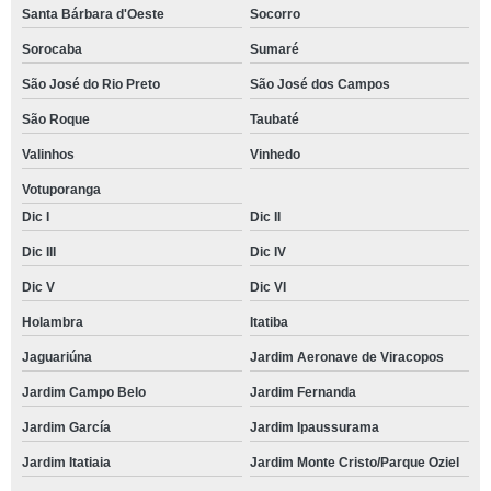
Santa Bárbara d'Oeste
Socorro
Sorocaba
Sumaré
São José do Rio Preto
São José dos Campos
São Roque
Taubaté
Valinhos
Vinhedo
Votuporanga
Dic I
Dic II
Dic III
Dic IV
Dic V
Dic VI
Holambra
Itatiba
Jaguariúna
Jardim Aeronave de Viracopos
Jardim Campo Belo
Jardim Fernanda
Jardim García
Jardim Ipaussurama
Jardim Itatiaia
Jardim Monte Cristo/Parque Oziel