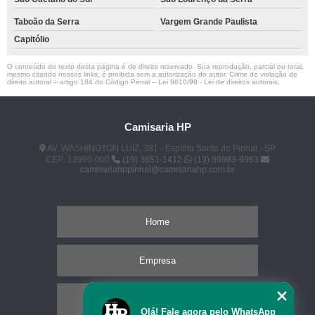
Taboão da Serra
Vargem Grande Paulista
Capitólio
O conteúdo do texto desta página é de direito reservado. Sua reprodução, parcial ou total,
mesmo citando nossos links, é proibida sem a autorização do autor. Crime de violação de
direito autoral – artigo 184 do Código Penal –
Lei 9610/98 - Lei de direitos autorais
.
Camisaria HP
AV. WASHINGTON LUIZ, 381 - Espírito Santo do Pinhal - SP
CEP: 13990-000
(19) 3651-1412
(19) 99983-9963
camisariahppinhal@camisariahp.com.br
Home
Empresa
Missão
Olá! Fale agora pelo WhatsApp