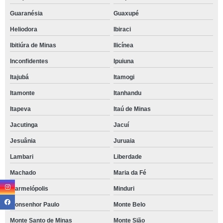
Guaranésia
Guaxupé
Heliodora
Ibiraci
Ibitiúra de Minas
Ilicínea
Inconfidentes
Ipuiuna
Itajubá
Itamogi
Itamonte
Itanhandu
Itapeva
Itaú de Minas
Jacutinga
Jacuí
Jesuânia
Juruaia
Lambari
Liberdade
Machado
Maria da Fé
Marmelópolis
Minduri
Monsenhor Paulo
Monte Belo
Monte Santo de Minas
Monte Sião