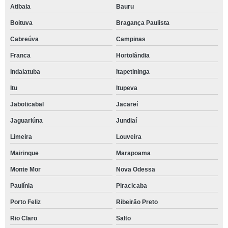
Atibaia
Bauru
Boituva
Bragança Paulista
Cabreúva
Campinas
Franca
Hortolândia
Indaiatuba
Itapetininga
Itu
Itupeva
Jaboticabal
Jacareí
Jaguariúna
Jundiaí
Limeira
Louveira
Mairinque
Marapoama
Monte Mor
Nova Odessa
Paulínia
Piracicaba
Porto Feliz
Ribeirão Preto
Rio Claro
Salto