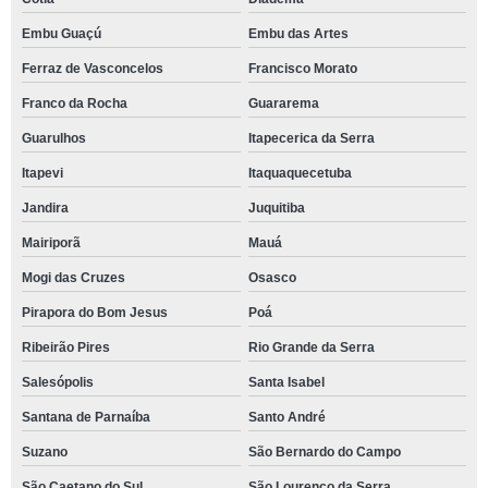
Embu Guaçú
Embu das Artes
Ferraz de Vasconcelos
Francisco Morato
Franco da Rocha
Guararema
Guarulhos
Itapecerica da Serra
Itapevi
Itaquaquecetuba
Jandira
Juquitiba
Mairiporã
Mauá
Mogi das Cruzes
Osasco
Pirapora do Bom Jesus
Poá
Ribeirão Pires
Rio Grande da Serra
Salesópolis
Santa Isabel
Santana de Parnaíba
Santo André
Suzano
São Bernardo do Campo
São Caetano do Sul
São Lourenço da Serra