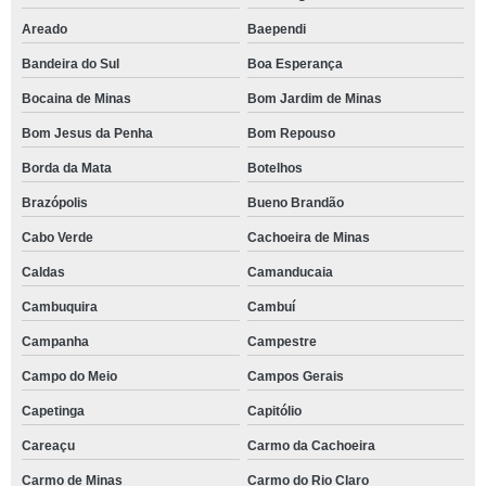
Areado
Baependi
Bandeira do Sul
Boa Esperança
Bocaina de Minas
Bom Jardim de Minas
Bom Jesus da Penha
Bom Repouso
Borda da Mata
Botelhos
Brazópolis
Bueno Brandão
Cabo Verde
Cachoeira de Minas
Caldas
Camanducaia
Cambuquira
Cambuí
Campanha
Campestre
Campo do Meio
Campos Gerais
Capetinga
Capitólio
Careaçu
Carmo da Cachoeira
Carmo de Minas
Carmo do Rio Claro