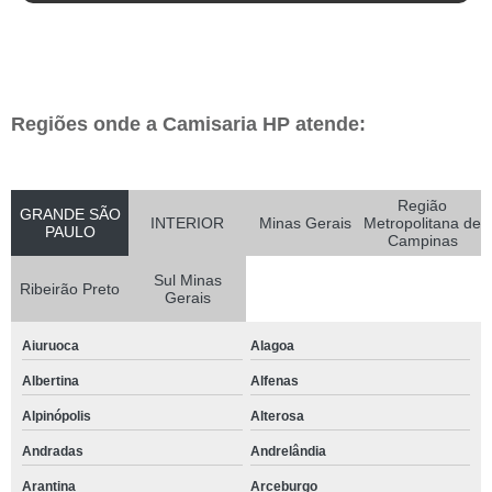
Regiões onde a Camisaria HP atende:
Região
GRANDE SÃO
INTERIOR
Minas Gerais
Metropolitana de
PAULO
Campinas
Sul Minas
Ribeirão Preto
Gerais
Aiuruoca
Alagoa
Albertina
Alfenas
Alpinópolis
Alterosa
Andradas
Andrelândia
Arantina
Arceburgo