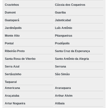
Cravinhos
Cássia dos Coqueiros
Dumont
Guariba
Guatapará
Jaboticabal
Jardinópolis
Luís Antônio
Monte Alto
Pitangueiras
Pontal
Pradópolis
Ribeirão Preto
Santa Cruz da Esperança
Santa Rosa de Viterbo
Santo Antônio da Alegria
Serra Azul
Serrana
Sertãozinho
São Simão
Taquaral
Americana
Araraquara
Araçatuba
Arthur Alvim
Artur Nogueira
Atibaia