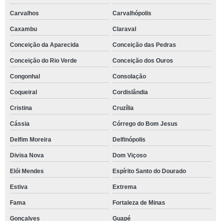
Carvalhos
Carvalhópolis
Caxambu
Claraval
Conceição da Aparecida
Conceição das Pedras
Conceição do Rio Verde
Conceição dos Ouros
Congonhal
Consolação
Coqueiral
Cordislândia
Cristina
Cruzília
Cássia
Córrego do Bom Jesus
Delfim Moreira
Delfinópolis
Divisa Nova
Dom Viçoso
Elói Mendes
Espírito Santo do Dourado
Estiva
Extrema
Fama
Fortaleza de Minas
Gonçalves
Guapé