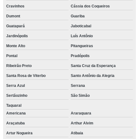
Cravinhos
Cássia dos Coqueiros
Dumont
Guariba
Guatapará
Jaboticabal
Jardinópolis
Luís Antônio
Monte Alto
Pitangueiras
Pontal
Pradópolis
Ribeirão Preto
Santa Cruz da Esperança
Santa Rosa de Viterbo
Santo Antônio da Alegria
Serra Azul
Serrana
Sertãozinho
São Simão
Taquaral
Americana
Araraquara
Araçatuba
Arthur Alvim
Artur Nogueira
Atibaia