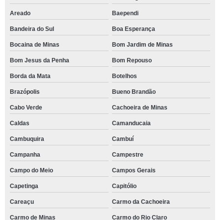
Areado
Baependi
Bandeira do Sul
Boa Esperança
Bocaina de Minas
Bom Jardim de Minas
Bom Jesus da Penha
Bom Repouso
Borda da Mata
Botelhos
Brazópolis
Bueno Brandão
Cabo Verde
Cachoeira de Minas
Caldas
Camanducaia
Cambuquira
Cambuí
Campanha
Campestre
Campo do Meio
Campos Gerais
Capetinga
Capitólio
Careaçu
Carmo da Cachoeira
Carmo de Minas
Carmo do Rio Claro