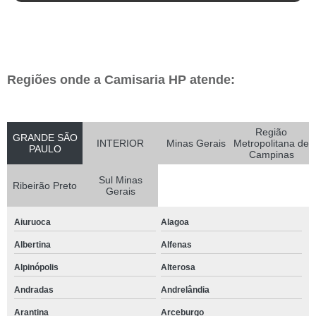
Regiões onde a Camisaria HP atende:
Região
GRANDE SÃO
INTERIOR
Minas Gerais
Metropolitana de
PAULO
Campinas
Sul Minas
Ribeirão Preto
Gerais
Aiuruoca
Alagoa
Albertina
Alfenas
Alpinópolis
Alterosa
Andradas
Andrelândia
Arantina
Arceburgo