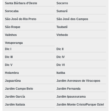
Santa Bárbara d'Oeste
Socorro
Sorocaba
Sumaré
São José do Rio Preto
São José dos Campos
São Roque
Taubaté
Valinhos
Vinhedo
Votuporanga
Dic I
Dic II
Dic III
Dic IV
Dic V
Dic VI
Holambra
Itatiba
Jaguariúna
Jardim Aeronave de Viracopos
Jardim Campo Belo
Jardim Fernanda
Jardim García
Jardim Ipaussurama
Jardim Itatiaia
Jardim Monte Cristo/Parque Oziel