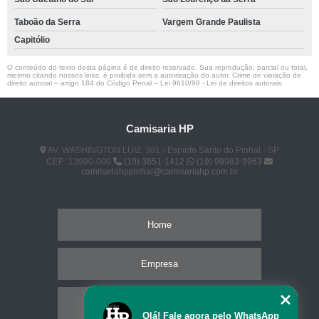
Taboão da Serra
Vargem Grande Paulista
Capitólio
O conteúdo do texto desta página é de direito reservado. Sua reprodução, parcial ou total,
mesmo citando nossos links, é proibida sem a autorização do autor. Crime de violação de
direito autoral – artigo 184 do Código Penal –
Lei 9610/98 - Lei de direitos autorais
.
Camisaria HP
AV. WASHINGTON LUIZ, 381 - Espírito Santo do Pinhal - SP
CEP: 13990-000
(19) 3651-1412
(19) 99983-9963
camisariahppinhal@camisariahp.com.br
Home
Empresa
Missão
Olá! Fale agora pelo WhatsApp