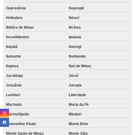
Guaranésia
Guaxupé
Heliodora
Ibiraci
Ibitiúra de Minas
Ilicínea
Inconfidentes
Ipuiuna
Itajubá
Itamogi
Itamonte
Itanhandu
Itapeva
Itaú de Minas
Jacutinga
Jacuí
Jesuânia
Juruaia
Lambari
Liberdade
Machado
Maria da Fé
Marmelópolis
Minduri
Monsenhor Paulo
Monte Belo
Monte Santo de Minas
Monte Sião