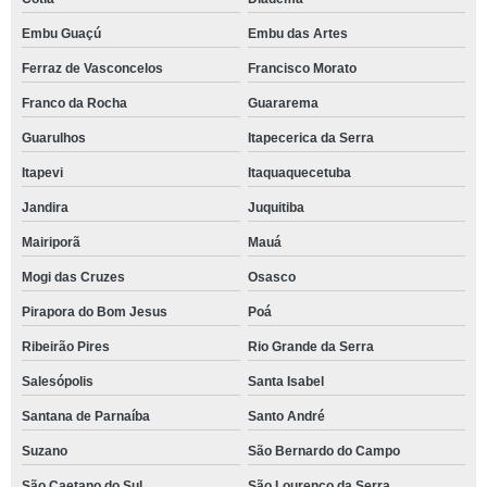
Embu Guaçú
Embu das Artes
Ferraz de Vasconcelos
Francisco Morato
Franco da Rocha
Guararema
Guarulhos
Itapecerica da Serra
Itapevi
Itaquaquecetuba
Jandira
Juquitiba
Mairiporã
Mauá
Mogi das Cruzes
Osasco
Pirapora do Bom Jesus
Poá
Ribeirão Pires
Rio Grande da Serra
Salesópolis
Santa Isabel
Santana de Parnaíba
Santo André
Suzano
São Bernardo do Campo
São Caetano do Sul
São Lourenço da Serra