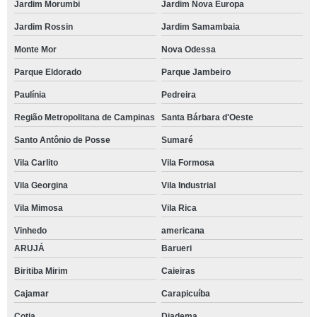
Jardim Morumbi
Jardim Nova Europa
Jardim Rossin
Jardim Samambaia
Monte Mor
Nova Odessa
Parque Eldorado
Parque Jambeiro
Paulínia
Pedreira
Região Metropolitana de Campinas
Santa Bárbara d'Oeste
Santo Antônio de Posse
Sumaré
Vila Carlito
Vila Formosa
Vila Georgina
Vila Industrial
Vila Mimosa
Vila Rica
Vinhedo
americana
ARUJÁ
Barueri
Biritiba Mirim
Caieiras
Cajamar
Carapicuíba
Cotia
Diadema