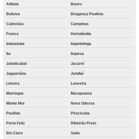
Atibaia
Bauru
Boituva
Bragança Paulista
Cabreúva
Campinas
Franca
Hortolândia
Indaiatuba
Itapetininga
Itu
Itupeva
Jaboticabal
Jacareí
Jaguariúna
Jundiaí
Limeira
Louveira
Mairinque
Marapoama
Monte Mor
Nova Odessa
Paulínia
Piracicaba
Porto Feliz
Ribeirão Preto
Rio Claro
Salto