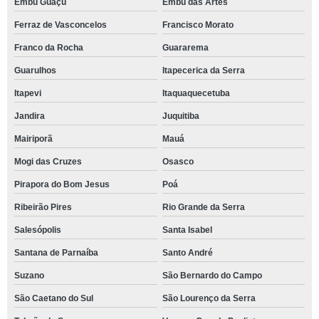
Embu Guaçú
Embu das Artes
Ferraz de Vasconcelos
Francisco Morato
Franco da Rocha
Guararema
Guarulhos
Itapecerica da Serra
Itapevi
Itaquaquecetuba
Jandira
Juquitiba
Mairiporã
Mauá
Mogi das Cruzes
Osasco
Pirapora do Bom Jesus
Poá
Ribeirão Pires
Rio Grande da Serra
Salesópolis
Santa Isabel
Santana de Parnaíba
Santo André
Suzano
São Bernardo do Campo
São Caetano do Sul
São Lourenço da Serra