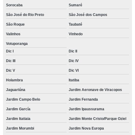
Sorocaba
Sumaré
São José do Rio Preto
São José dos Campos
São Roque
Taubaté
Valinhos
Vinhedo
Votuporanga
Dic I
Dic II
Dic III
Dic IV
Dic V
Dic VI
Holambra
Itatiba
Jaguariúna
Jardim Aeronave de Viracopos
Jardim Campo Belo
Jardim Fernanda
Jardim García
Jardim Ipaussurama
Jardim Itatiaia
Jardim Monte Cristo/Parque Oziel
Jardim Morumbi
Jardim Nova Europa