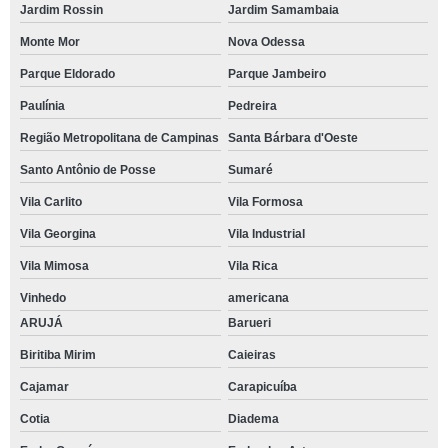
Jardim Rossin
Jardim Samambaia
Monte Mor
Nova Odessa
Parque Eldorado
Parque Jambeiro
Paulínia
Pedreira
Região Metropolitana de Campinas
Santa Bárbara d'Oeste
Santo Antônio de Posse
Sumaré
Vila Carlito
Vila Formosa
Vila Georgina
Vila Industrial
Vila Mimosa
Vila Rica
Vinhedo
americana
ARUJÁ
Barueri
Biritiba Mirim
Caieiras
Cajamar
Carapicuíba
Cotia
Diadema