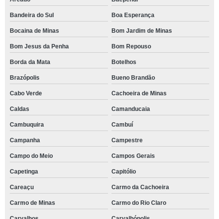
Bandeira do Sul
Boa Esperança
Bocaina de Minas
Bom Jardim de Minas
Bom Jesus da Penha
Bom Repouso
Borda da Mata
Botelhos
Brazópolis
Bueno Brandão
Cabo Verde
Cachoeira de Minas
Caldas
Camanducaia
Cambuquira
Cambuí
Campanha
Campestre
Campo do Meio
Campos Gerais
Capetinga
Capitólio
Careaçu
Carmo da Cachoeira
Carmo de Minas
Carmo do Rio Claro
Carvalhos
Carvalhópolis