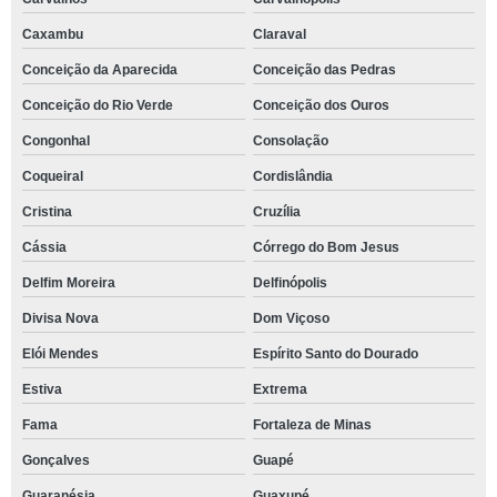
Caxambu
Claraval
Conceição da Aparecida
Conceição das Pedras
Conceição do Rio Verde
Conceição dos Ouros
Congonhal
Consolação
Coqueiral
Cordislândia
Cristina
Cruzília
Cássia
Córrego do Bom Jesus
Delfim Moreira
Delfinópolis
Divisa Nova
Dom Viçoso
Elói Mendes
Espírito Santo do Dourado
Estiva
Extrema
Fama
Fortaleza de Minas
Gonçalves
Guapé
Guaranésia
Guaxupé