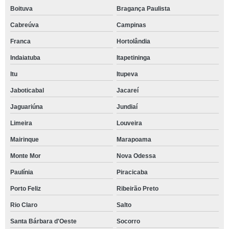
Boituva
Bragança Paulista
Cabreúva
Campinas
Franca
Hortolândia
Indaiatuba
Itapetininga
Itu
Itupeva
Jaboticabal
Jacareí
Jaguariúna
Jundiaí
Limeira
Louveira
Mairinque
Marapoama
Monte Mor
Nova Odessa
Paulínia
Piracicaba
Porto Feliz
Ribeirão Preto
Rio Claro
Salto
Santa Bárbara d'Oeste
Socorro