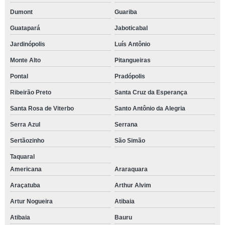
Dumont
Guariba
Guatapará
Jaboticabal
Jardinópolis
Luís Antônio
Monte Alto
Pitangueiras
Pontal
Pradópolis
Ribeirão Preto
Santa Cruz da Esperança
Santa Rosa de Viterbo
Santo Antônio da Alegria
Serra Azul
Serrana
Sertãozinho
São Simão
Taquaral
Americana
Araraquara
Araçatuba
Arthur Alvim
Artur Nogueira
Atibaia
Atibaia
Bauru