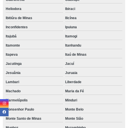
Heliodora
Ibiraci
Ibitiúra de Minas
Ilicínea
Inconfidentes
Ipuiuna
Itajubá
Itamogi
Itamonte
Itanhandu
Itapeva
Itaú de Minas
Jacutinga
Jacuí
Jesuânia
Juruaia
Lambari
Liberdade
Machado
Maria da Fé
Marmelópolis
Minduri
Monsenhor Paulo
Monte Belo
Monte Santo de Minas
Monte Sião
Munhoz
Muzambinho