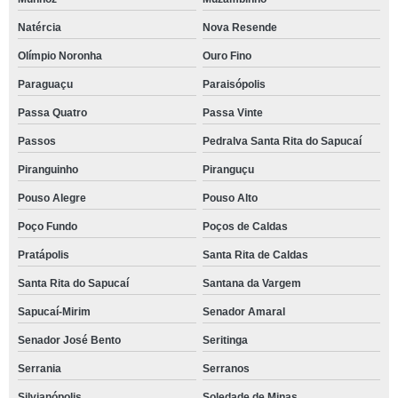
Natércia
Nova Resende
Olímpio Noronha
Ouro Fino
Paraguaçu
Paraisópolis
Passa Quatro
Passa Vinte
Passos
Pedralva Santa Rita do Sapucaí
Piranguinho
Piranguçu
Pouso Alegre
Pouso Alto
Poço Fundo
Poços de Caldas
Pratápolis
Santa Rita de Caldas
Santa Rita do Sapucaí
Santana da Vargem
Sapucaí-Mirim
Senador Amaral
Senador José Bento
Seritinga
Serrania
Serranos
Silvianópolis
Soledade de Minas