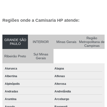
Regiões onde a Camisaria HP atende:
Região
GRANDE SÃO
INTERIOR
Minas Gerais
Metropolitana de
PAULO
Campinas
Sul Minas
Ribeirão Preto
Gerais
Aiuruoca
Alagoa
Albertina
Alfenas
Alpinópolis
Alterosa
Andradas
Andrelândia
Arantina
Arceburgo
Areado
Baependi