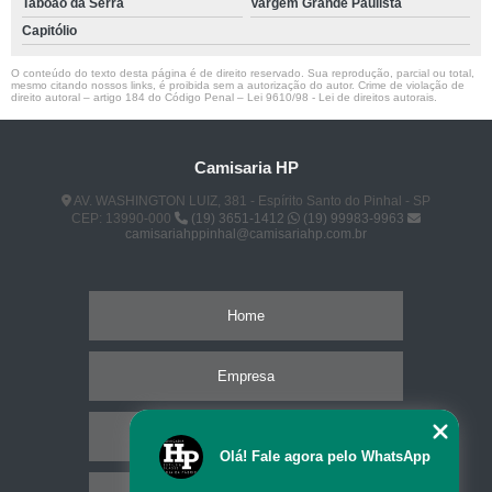
Taboão da Serra
Vargem Grande Paulista
Capitólio
O conteúdo do texto desta página é de direito reservado. Sua reprodução, parcial ou total,
mesmo citando nossos links, é proibida sem a autorização do autor. Crime de violação de
direito autoral – artigo 184 do Código Penal –
Lei 9610/98 - Lei de direitos autorais
.
Camisaria HP
AV. WASHINGTON LUIZ, 381 - Espírito Santo do Pinhal - SP
CEP: 13990-000
(19) 3651-1412
(19) 99983-9963
camisariahppinhal@camisariahp.com.br
Home
Empresa
Missão
Olá! Fale agora pelo WhatsApp