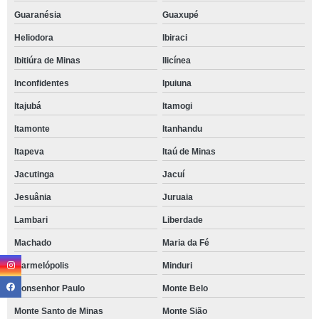
Guaranésia
Guaxupé
Heliodora
Ibiraci
Ibitiúra de Minas
Ilicínea
Inconfidentes
Ipuiuna
Itajubá
Itamogi
Itamonte
Itanhandu
Itapeva
Itaú de Minas
Jacutinga
Jacuí
Jesuânia
Juruaia
Lambari
Liberdade
Machado
Maria da Fé
Marmelópolis
Minduri
Monsenhor Paulo
Monte Belo
Monte Santo de Minas
Monte Sião