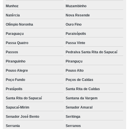
Munhoz
Muzambinho
Natércia
Nova Resende
Olímpio Noronha
Ouro Fino
Paraguaçu
Paraisópolis
Passa Quatro
Passa Vinte
Passos
Pedralva Santa Rita do Sapucaí
Piranguinho
Piranguçu
Pouso Alegre
Pouso Alto
Poço Fundo
Poços de Caldas
Pratápolis
Santa Rita de Caldas
Santa Rita do Sapucaí
Santana da Vargem
Sapucaí-Mirim
Senador Amaral
Senador José Bento
Seritinga
Serrania
Serranos