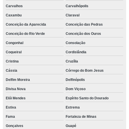
Carvalhos
Carvalhópolis
Caxambu
Claraval
Conceição da Aparecida
Conceição das Pedras
Conceição do Rio Verde
Conceição dos Ouros
Congonhal
Consolação
Coqueiral
Cordislândia
Cristina
Cruzília
Cássia
Córrego do Bom Jesus
Delfim Moreira
Delfinópolis
Divisa Nova
Dom Viçoso
Elói Mendes
Espírito Santo do Dourado
Estiva
Extrema
Fama
Fortaleza de Minas
Gonçalves
Guapé