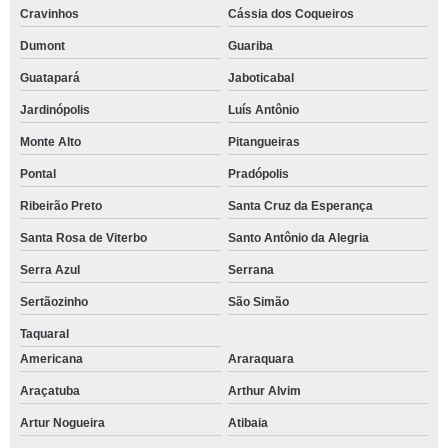
Cravinhos
Cássia dos Coqueiros
Dumont
Guariba
Guatapará
Jaboticabal
Jardinópolis
Luís Antônio
Monte Alto
Pitangueiras
Pontal
Pradópolis
Ribeirão Preto
Santa Cruz da Esperança
Santa Rosa de Viterbo
Santo Antônio da Alegria
Serra Azul
Serrana
Sertãozinho
São Simão
Taquaral
Americana
Araraquara
Araçatuba
Arthur Alvim
Artur Nogueira
Atibaia