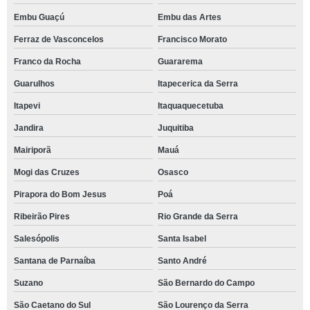
Embu Guaçú
Embu das Artes
Ferraz de Vasconcelos
Francisco Morato
Franco da Rocha
Guararema
Guarulhos
Itapecerica da Serra
Itapevi
Itaquaquecetuba
Jandira
Juquitiba
Mairiporã
Mauá
Mogi das Cruzes
Osasco
Pirapora do Bom Jesus
Poá
Ribeirão Pires
Rio Grande da Serra
Salesópolis
Santa Isabel
Santana de Parnaíba
Santo André
Suzano
São Bernardo do Campo
São Caetano do Sul
São Lourenço da Serra