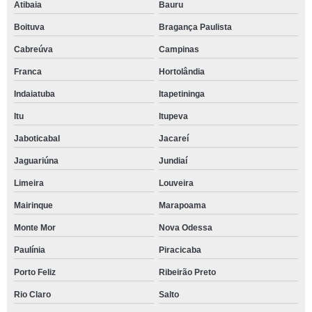
Atibaia
Bauru
Boituva
Bragança Paulista
Cabreúva
Campinas
Franca
Hortolândia
Indaiatuba
Itapetininga
Itu
Itupeva
Jaboticabal
Jacareí
Jaguariúna
Jundiaí
Limeira
Louveira
Mairinque
Marapoama
Monte Mor
Nova Odessa
Paulínia
Piracicaba
Porto Feliz
Ribeirão Preto
Rio Claro
Salto