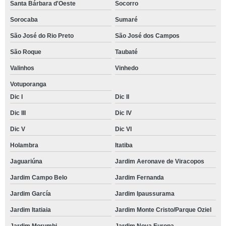
Santa Bárbara d'Oeste
Socorro
Sorocaba
Sumaré
São José do Rio Preto
São José dos Campos
São Roque
Taubaté
Valinhos
Vinhedo
Votuporanga
Dic I
Dic II
Dic III
Dic IV
Dic V
Dic VI
Holambra
Itatiba
Jaguariúna
Jardim Aeronave de Viracopos
Jardim Campo Belo
Jardim Fernanda
Jardim García
Jardim Ipaussurama
Jardim Itatiaia
Jardim Monte Cristo/Parque Oziel