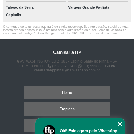
Taboão da Serra
Vargem Grande Paulista
Capitólio
O conteúdo do texto desta página é de direito reservado. Sua reprodução, parcial ou total,
mesmo citando nossos links, é proibida sem a autorização do autor. Crime de violação de
direito autoral – artigo 184 do Código Penal –
Lei 9610/98 - Lei de direitos autorais
.
Camisaria HP
AV. WASHINGTON LUIZ, 381 - Espírito Santo do Pinhal - SP
CEP: 13990-000
(19) 3651-1412
(19) 99983-9963
camisariahppinhal@camisariahp.com.br
Home
Empresa
Missão
Olá! Fale agora pelo WhatsApp