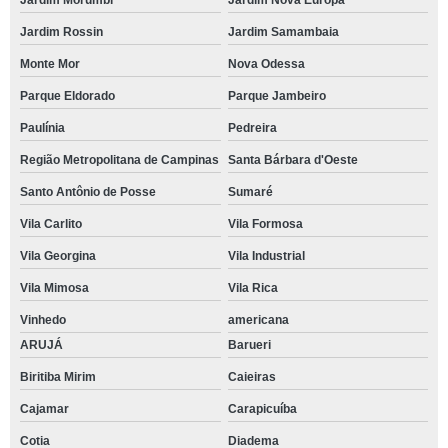
Jardim Morumbi
Jardim Nova Europa
Jardim Rossin
Jardim Samambaia
Monte Mor
Nova Odessa
Parque Eldorado
Parque Jambeiro
Paulínia
Pedreira
Região Metropolitana de Campinas
Santa Bárbara d'Oeste
Santo Antônio de Posse
Sumaré
Vila Carlito
Vila Formosa
Vila Georgina
Vila Industrial
Vila Mimosa
Vila Rica
Vinhedo
americana
ARUJÁ
Barueri
Biritiba Mirim
Caieiras
Cajamar
Carapicuíba
Cotia
Diadema