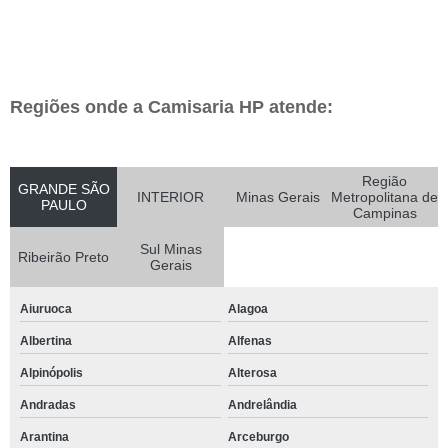
Regiões onde a Camisaria HP atende:
Região
GRANDE SÃO
INTERIOR
Minas Gerais
Metropolitana de
PAULO
Campinas
Sul Minas
Ribeirão Preto
Gerais
Aiuruoca
Alagoa
Albertina
Alfenas
Alpinópolis
Alterosa
Andradas
Andrelândia
Arantina
Arceburgo