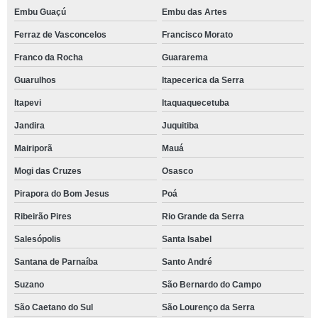
Embu Guaçú
Embu das Artes
Ferraz de Vasconcelos
Francisco Morato
Franco da Rocha
Guararema
Guarulhos
Itapecerica da Serra
Itapevi
Itaquaquecetuba
Jandira
Juquitiba
Mairiporã
Mauá
Mogi das Cruzes
Osasco
Pirapora do Bom Jesus
Poá
Ribeirão Pires
Rio Grande da Serra
Salesópolis
Santa Isabel
Santana de Parnaíba
Santo André
Suzano
São Bernardo do Campo
São Caetano do Sul
São Lourenço da Serra