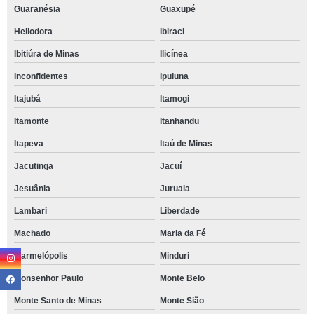
Guaranésia
Guaxupé
Heliodora
Ibiraci
Ibitiúra de Minas
Ilicínea
Inconfidentes
Ipuiuna
Itajubá
Itamogi
Itamonte
Itanhandu
Itapeva
Itaú de Minas
Jacutinga
Jacuí
Jesuânia
Juruaia
Lambari
Liberdade
Machado
Maria da Fé
Marmelópolis
Minduri
Monsenhor Paulo
Monte Belo
Monte Santo de Minas
Monte Sião