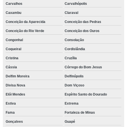
Carvalhos
Carvalhópolis
Caxambu
Claraval
Conceição da Aparecida
Conceição das Pedras
Conceição do Rio Verde
Conceição dos Ouros
Congonhal
Consolação
Coqueiral
Cordislândia
Cristina
Cruzília
Cássia
Córrego do Bom Jesus
Delfim Moreira
Delfinópolis
Divisa Nova
Dom Viçoso
Elói Mendes
Espírito Santo do Dourado
Estiva
Extrema
Fama
Fortaleza de Minas
Gonçalves
Guapé