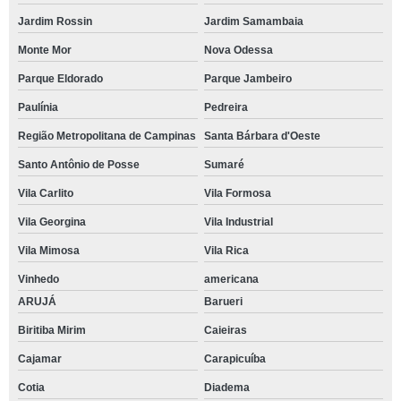
Jardim Rossin
Jardim Samambaia
Monte Mor
Nova Odessa
Parque Eldorado
Parque Jambeiro
Paulínia
Pedreira
Região Metropolitana de Campinas
Santa Bárbara d'Oeste
Santo Antônio de Posse
Sumaré
Vila Carlito
Vila Formosa
Vila Georgina
Vila Industrial
Vila Mimosa
Vila Rica
Vinhedo
americana
ARUJÁ
Barueri
Biritiba Mirim
Caieiras
Cajamar
Carapicuíba
Cotia
Diadema