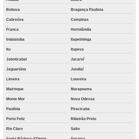
Boituva
Bragança Paulista
Cabreúva
Campinas
Franca
Hortolândia
Indaiatuba
Itapetininga
Itu
Itupeva
Jaboticabal
Jacareí
Jaguariúna
Jundiaí
Limeira
Louveira
Mairinque
Marapoama
Monte Mor
Nova Odessa
Paulínia
Piracicaba
Porto Feliz
Ribeirão Preto
Rio Claro
Salto
Santa Bárbara d'Oeste
Socorro