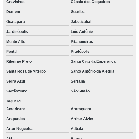
Cravinhos
Cássia dos Coqueiros
Dumont
Guariba
Guatapará
Jaboticabal
Jardinópolis
Luís Antônio
Monte Alto
Pitangueiras
Pontal
Pradópolis
Ribeirão Preto
Santa Cruz da Esperança
Santa Rosa de Viterbo
Santo Antônio da Alegria
Serra Azul
Serrana
Sertãozinho
São Simão
Taquaral
Americana
Araraquara
Araçatuba
Arthur Alvim
Artur Nogueira
Atibaia
Atibaia
Bauru