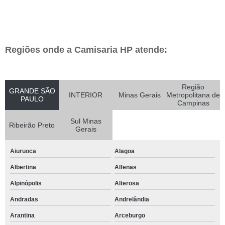
Regiões onde a Camisaria HP atende:
Região
GRANDE SÃO
INTERIOR
Minas Gerais
Metropolitana de
PAULO
Campinas
Sul Minas
Ribeirão Preto
Gerais
Aiuruoca
Alagoa
Albertina
Alfenas
Alpinópolis
Alterosa
Andradas
Andrelândia
Arantina
Arceburgo