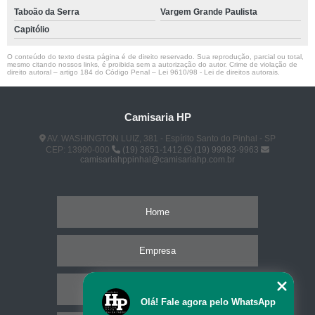
Taboão da Serra
Vargem Grande Paulista
Capitólio
O conteúdo do texto desta página é de direito reservado. Sua reprodução, parcial ou total,
mesmo citando nossos links, é proibida sem a autorização do autor. Crime de violação de
direito autoral – artigo 184 do Código Penal –
Lei 9610/98 - Lei de direitos autorais
.
Camisaria HP
AV. WASHINGTON LUIZ, 381 - Espírito Santo do Pinhal - SP
CEP: 13990-000
(19) 3651-1412
(19) 99983-9963
camisariahppinhal@camisariahp.com.br
Home
Empresa
Missão
Olá! Fale agora pelo WhatsApp