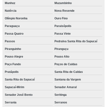
Munhoz
Muzambinho
Natércia
Nova Resende
Olímpio Noronha
Ouro Fino
Paraguaçu
Paraisópolis
Passa Quatro
Passa Vinte
Passos
Pedralva Santa Rita do Sapucaí
Piranguinho
Piranguçu
Pouso Alegre
Pouso Alto
Poço Fundo
Poços de Caldas
Pratápolis
Santa Rita de Caldas
Santa Rita do Sapucaí
Santana da Vargem
Sapucaí-Mirim
Senador Amaral
Senador José Bento
Seritinga
Serrania
Serranos