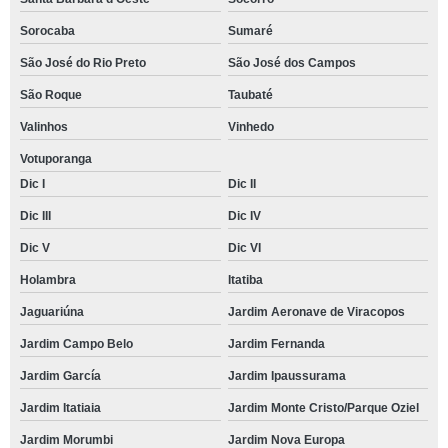
Sorocaba
Sumaré
São José do Rio Preto
São José dos Campos
São Roque
Taubaté
Valinhos
Vinhedo
Votuporanga
Dic I
Dic II
Dic III
Dic IV
Dic V
Dic VI
Holambra
Itatiba
Jaguariúna
Jardim Aeronave de Viracopos
Jardim Campo Belo
Jardim Fernanda
Jardim García
Jardim Ipaussurama
Jardim Itatiaia
Jardim Monte Cristo/Parque Oziel
Jardim Morumbi
Jardim Nova Europa