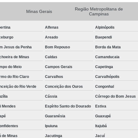
Camisa Masculina Manga Longa Social
Região Metropolitana de
Minas Gerais
Campinas
Camisa Social de Manga Longa
ertina
Alfenas
Alpinópolis
Camisa Social Manga Longa Masculin
ceburgo
Areado
Baependi
Camisa Social Masculina Manga Longa Lisa
m Jesus da Penha
Bom Repouso
Borda da Mata
Camisa Social Preta Manga Longa
choeira de Minas
Caldas
Camanducaia
Camisa Masculina Social
Ca
mpo do Meio
Campos Gerais
Capetinga
Camisa Social Estampada Masculin
rmo do Rio Claro
Carvalhos
Carvalhópolis
Camisa Social Masculina
Ca
nceição do Rio Verde
Conceição dos Ouros
Congonhal
Camisa Social Masculina Estampada
zília
Cássia
Córrego do Bom Jesus
Camisa Social Masculina Preta
ói Mendes
Espírito Santo do Dourado
Estiva
Camisa Social Preta Masculina
Camis
apé
Guaranésia
Guaxupé
Camisa Masculina Social Preço
Ca
onfidentes
Ipuiuna
Itajubá
Camisa Social Estampada Masculina Preç
ú de Minas
Jacutinga
Jacuí