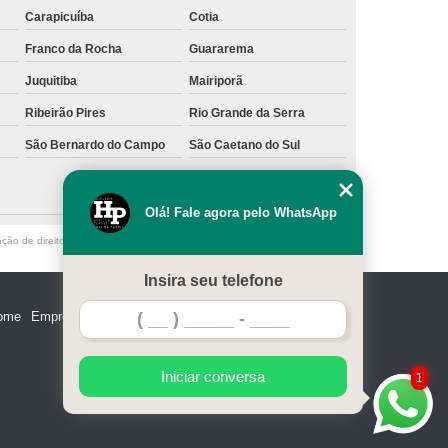
Carapicuíba
Cotia
Franco da Rocha
Guararema
Juquitiba
Mairiporã
Ribeirão Pires
Rio Grande da Serra
São Bernardo do Campo
São Caetano do Sul
Olá! Fale agora pelo WhatsApp
ação de direito autoral – artigo 184 do Código Penal –
Lei 9610/98 - Lei de
Insira seu telefone
ome
Empresa
Missão
Serviços
Contato
Mapa do site
Iniciar conversa
1