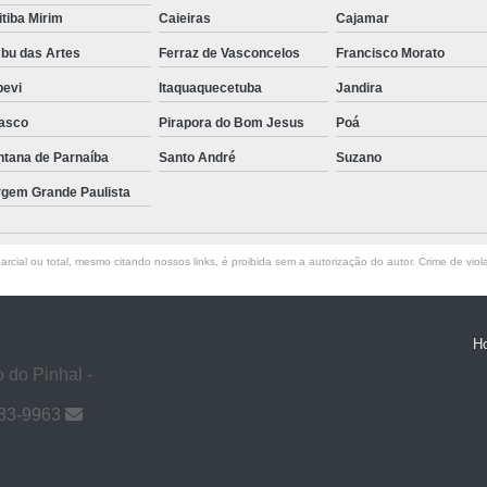
itiba Mirim
Caieiras
Cajamar
bu das Artes
Ferraz de Vasconcelos
Francisco Morato
pevi
Itaquaquecetuba
Jandira
asco
Pirapora do Bom Jesus
Poá
ntana de Parnaíba
Santo André
Suzano
rgem Grande Paulista
rcial ou total, mesmo citando nossos links, é proibida sem a autorização do autor. Crime de viol
H
 do Pinhal -
983-9963