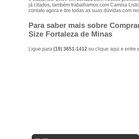
Camisas
já citados, também trabalhamos com Camisa List
sociais
contato agora e tire todas as suas dúvidas com n
masculinas
preço
Para saber mais sobre Comprar
Fábricas
Size Fortaleza de Minas
de camisas
Lojas de
Ligue para
(19) 3651-1412
ou
clique aqui
e entre 
modas
masculinas
Modas
masculinas
Roupa
masculina