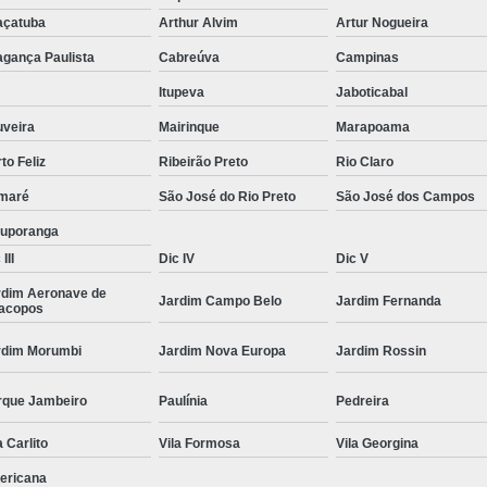
Moda Masculina Camisa
Moda Masculina C
açatuba
Arthur Alvim
Artur Nogueira
Moda Masculina Inverno
Moda Mascul
agança Paulista
Cabreúva
Campinas
Moda Social Masculina
Roupas Elegantes
Itupeva
Jaboticabal
uveira
Mairinque
Marapoama
Roupas Masculinas
Roupas Masculinas 
to Feliz
Ribeirão Preto
Rio Claro
Roupas Masculinas Estilosas
maré
São José do Rio Preto
São José dos Campos
Roupas Masculinas no Atacado
tuporanga
Roupas Masculinas Plus Size
Roupas Masc
III
Dic IV
Dic V
rdim Aeronave de
Jardim Campo Belo
Jardim Fernanda
racopos
rdim Morumbi
Jardim Nova Europa
Jardim Rossin
rque Jambeiro
Paulínia
Pedreira
a Carlito
Vila Formosa
Vila Georgina
ericana