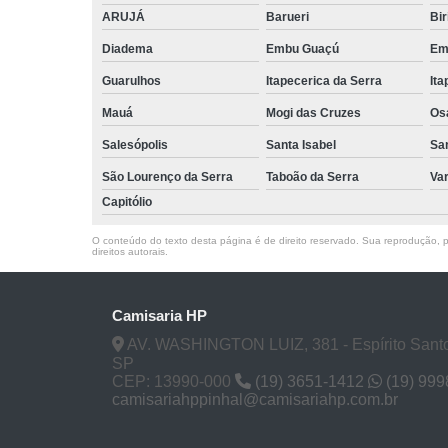
ARUJÁ
Barueri
Bir
Diadema
Embu Guaçú
Em
Guarulhos
Itapecerica da Serra
Ita
Mauá
Mogi das Cruzes
Os
Salesópolis
Santa Isabel
Sa
São Lourenço da Serra
Taboão da Serra
Va
Capitólio
O conteúdo do texto desta página é de direito reservado. Sua reprodução, pa
direitos autorais
.
Camisaria HP
AV. WASHINGTON LUIZ, 381 - Espírito Santo
SP
CEP: 13990-000
(19) 3651-1412
(19) 99
camisariahppinhal@camisariahp.com.br