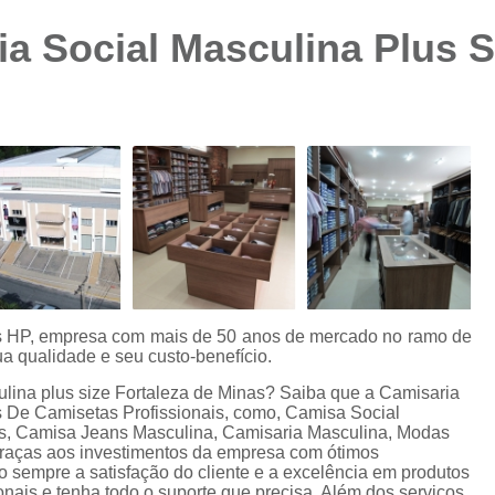
Camisa Preta Masculina
Camisa Slim 
a Social Masculina Plus Si
Camisa Branca Plus Size
Camisa Jeans Ma
Camisa Manga Longa Plus Size Masculina
Camisa Social Branca Plus Size
Camisa Social Plus Size
Cam
Camisa Xadrez Masculina Plus Size
Camisa 
Camisa Masculina Manga Curta Slim Fit
Cam
Camisa Slim Fit
Camisa Slim Fit Luxo
C
Camisa Social Masculina Slim Fit
Camisa S
es HP, empresa com mais de 50 anos de mercado no ramo de
Camisa Social Slim Fit Masculina
Camisa Su
a qualidade e seu custo-benefício.
Camisa Branca Slim Masculina
ulina plus size Fortaleza de Minas? Saiba que a Camisaria
 De Camisetas Profissionais, como, Camisa Social
Camisa Jeans Slim Masculin
s, Camisa Jeans Masculina, Camisaria Masculina, Modas
 graças aos investimentos da empresa com ótimos
Camisa Masculina Slim Fit Manga Lo
o sempre a satisfação do cliente e a excelência em produtos
onais e tenha todo o suporte que precisa. Além dos serviços