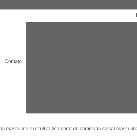
Camisaria Masculina
Camisaria Masculin
Camisaria Masculina no Atacado
Camisaria Masculina Plus Size
Camisaria Ma
Camisaria Social Masculina
Camisaria Socia
Contato
Camisa Esporte Fino Branca
C
Camisa Esporte Fino Masculina
Camisa E
Camisa Masculina Esporte Fino
Camisa Social Esporte Fino Masculina
Ca
Camisa de Linho Masculina
Camisa Estam
Camisa Linho Masculina
Camisa Listrada 
ia masculina executiva
comprar de camisaria social masculina
Camisa Masculina
Camisa Masculina Es