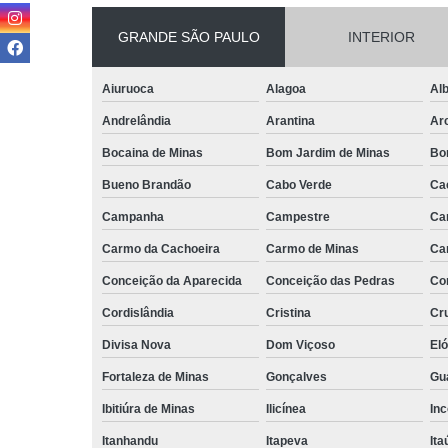
GRANDE SÃO PAULO
INTERIOR
Aiuruoca
Alagoa
Alb
Andrelândia
Arantina
Ar
Bocaina de Minas
Bom Jardim de Minas
Bo
Bueno Brandão
Cabo Verde
Ca
Campanha
Campestre
Ca
Carmo da Cachoeira
Carmo de Minas
Ca
Conceição da Aparecida
Conceição das Pedras
Co
Cordislândia
Cristina
Cru
Divisa Nova
Dom Viçoso
El
Fortaleza de Minas
Gonçalves
Gu
Ibitiúra de Minas
Ilicínea
Inc
Itanhandu
Itapeva
Ita