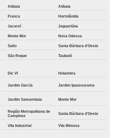
amisa Social
Moda Masculina Esporte Fino
Atibaia
Atibaia
ina Social
Moda Plus Size Masculina
Franca
Hortolândia
 Masculinas
Roupas Estilosas Masculinas
Jacareí
Jaguariúna
Monte Mor
Nova Odessa
da Moda
Roupas Masculinas Esporte Fino
Salto
Santa Bárbara d'Oeste
Roupas Masculinas na Moda
São Roque
Taubaté
Roupas Masculinas para Revenda
ulinas Social
Roupas Sociais Masculinas
Dic VI
Holambra
Jardim García
Jardim Ipaussurama
Jardim Samambaia
Monte Mor
Região Metropolitana de
Santa Bárbara d'Oeste
Campinas
Vila Industrial
Vila Mimosa