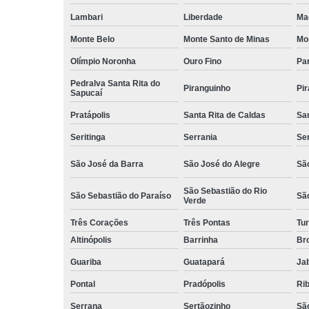
Lambari
Liberdade
Ma
Monte Belo
Monte Santo de Minas
Mo
Olímpio Noronha
Ouro Fino
Pa
Pedralva Santa Rita do
Piranguinho
Pi
Sapucaí
Pratápolis
Santa Rita de Caldas
San
Seritinga
Serrania
Se
São José da Barra
São José do Alegre
São
São Sebastião do Rio
São Sebastião do Paraíso
Sã
Verde
Três Corações
Três Pontas
Tur
Altinópolis
Barrinha
Br
Guariba
Guatapará
Jab
Pontal
Pradópolis
Rib
Serrana
Sertãozinho
Sã