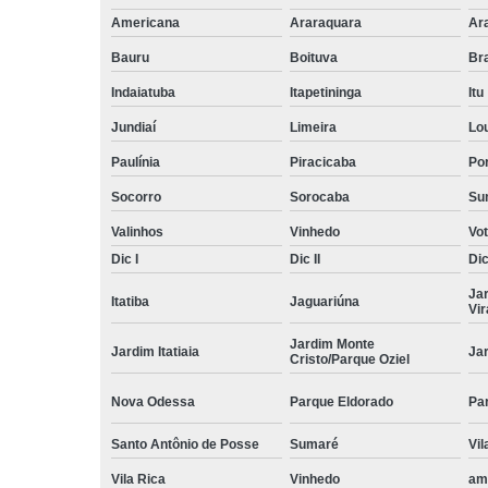
Americana
Araraquara
Ar
Bauru
Boituva
Br
Indaiatuba
Itapetininga
Itu
Jundiaí
Limeira
Lo
Paulínia
Piracicaba
Por
Socorro
Sorocaba
Su
Valinhos
Vinhedo
Vo
Dic I
Dic II
Dic 
Ja
Itatiba
Jaguariúna
Vi
Jardim Monte
Jardim Itatiaia
Ja
Cristo/Parque Oziel
Nova Odessa
Parque Eldorado
Pa
Santo Antônio de Posse
Sumaré
Vil
Vila Rica
Vinhedo
am