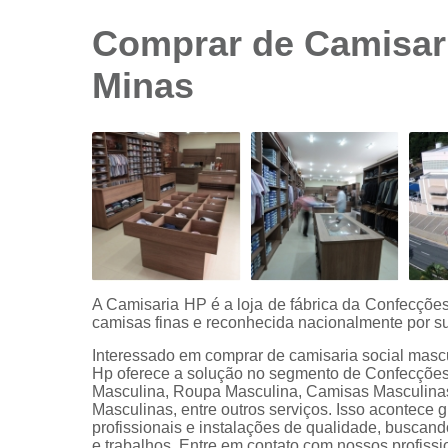
sociais
branca
Comprar de Camisari
Camisas
Minas
sociais
branca
preço
Camisas
sociais
listradas
Camisas
sociais
manga
curta
Camisas
A Camisaria HP é a loja de fábrica da Confecçõ
sociais
camisas finas e reconhecida nacionalmente por su
manga
Interessado em comprar de camisaria social masc
longa
Hp oferece a solução no segmento de Confecções
Masculina, Roupa Masculina, Camisas Masculina
Camisas
Masculinas, entre outros serviços. Isso acontece
sociais
profissionais e instalações de qualidade, buscand
masculinas
e trabalhos. Entre em contato com nossos profissi