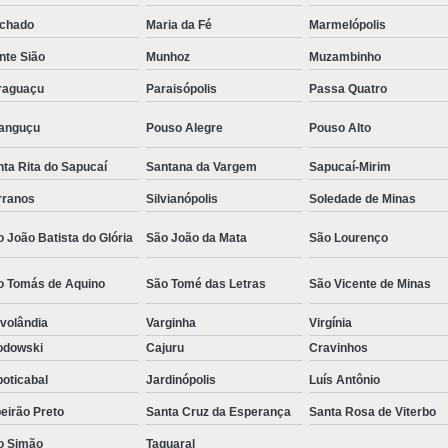
Camisa Social Masculina Estampada Preço
chado
Maria da Fé
Marmelópolis
Camisa Social Masculina Manga Longa 
nte Sião
Munhoz
Muzambinho
raguaçu
Paraisópolis
Passa Quatro
Camisa Social Masculina Preta Preço
Camisa Social Preta Masculina 
ranguçu
Pouso Alegre
Pouso Alto
Fábrica Camisa Masculina Soc
ta Rita do Sapucaí
Santana da Vargem
Sapucaí-Mirim
Fábrica Camisa Social Masculina
Fábrica de
rranos
Silvianópolis
Soledade de Minas
Fábrica de Camisa Social de Homem
 João Batista do Glória
São João da Mata
São Lourenço
Fábrica de Camisa Social para Hom
o Tomás de Aquino
São Tomé das Letras
São Vicente de Minas
Loja com Moda Masculina
Loja de Moda 
volândia
Varginha
Virgínia
Loja Executivo Moda Masculina
Loja Moda
odowski
Cajuru
Cravinhos
Loja Moda Masculina Online
Loja Moda Mas
oticabal
Jardinópolis
Luís Antônio
Moda Masculina Loja
Moda Atual 
eirão Preto
Santa Cruz da Esperança
Santa Rosa de Viterbo
Moda Casual Masculina
Moda Je
o Simão
Taquaral