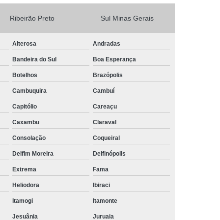
Camisa Masculina Social Manga Longa
Ribeirão Preto
Sul Minas Gerais
Camisa Social Manga Longa
Alterosa
Andradas
a
Camisa Social Manga Longa Preta
Bandeira do Sul
Boa Esperança
Camisa Social Masculina Preta Manga Longa
Botelhos
Brazópolis
Camisa a Rigor Social Masculina
Cambuquira
Cambuí
misa Social Branca Masculina
Capitólio
Careaçu
a
Camisa Social Jeans Masculina
Caxambu
Claraval
misa Social Masculina a Rigor
Consolação
Coqueiral
Camisa Social Masculina Manga Curta
Delfim Moreira
Delfinópolis
Camisa Social Masculina Slim
Extrema
Fama
a Manga Longa Social Masculina Preço
Heliodora
Ibiraci
misa Social Branca Masculina Preço
Itamogi
Itamonte
o
Camisa Social Jeans Masculina Preço
Jesuânia
Juruaia