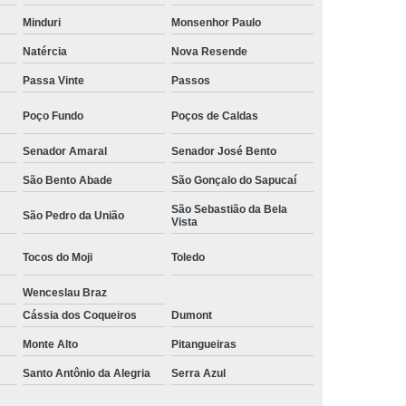
Camisa Social Masculina Manga Curta Preço
Minduri
Monsenhor Paulo
Preço
Camisa Social Masculina Preço
Natércia
Nova Resende
Passa Vinte
Passos
Camisa Social Masculina Slim Preço
Preço
Camisa Social Fábrica
Poço Fundo
Poços de Caldas
ial
Fábrica Camisa Social
Senador Amaral
Senador José Bento
 Camisa Masculina
Fábrica de Camisa Social
São Bento Abade
São Gonçalo do Sapucaí
Fábrica de Camisa Social Masculina
São Sebastião da Bela
São Pedro da União
Vista
em
Loja de Fábrica Camisa Social
Tocos do Moji
Toledo
Masculina
Loja de Moda Masculina Online
Wenceslau Braz
 Masculina
Loja Moda Masculina Executivo
Cássia dos Coqueiros
Dumont
culina Social
Loja Virtual Moda Masculina
Monte Alto
Pitangueiras
Masculina
Moda Básica Masculina
Santo Antônio da Alegria
Serra Azul
ans Masculina
Moda Masculina