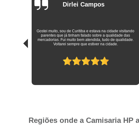
Arthur Mello
sitando
 das
Roupas sociais de excelente qualidade e preço mais do que
idade.
justo! Atendimento ímpar!
Regiões onde a Camisaria HP 