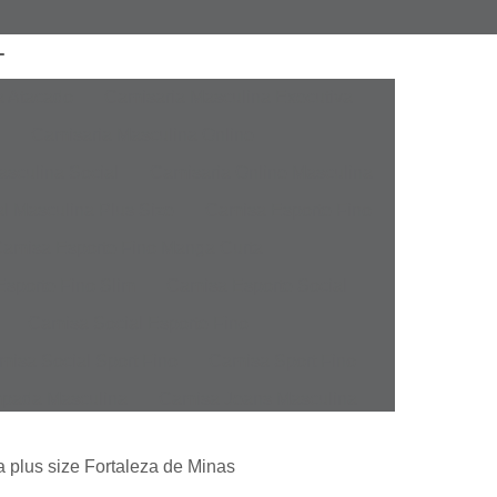
a Atacado
Camisaria Masculina Executiva
Camisaria Masculina Online
sculina Social
Camisaria Online Masculina
l Masculina Plus Size
Camisa Esporte Fino
amisa Esporte Fino Manga Curta
sporte Fino Slim
Camisa Esporte Social
Camisa Social Esporte Fino
misa Social Sport Fino
Camisa Sport Fino
pada Masculina
Camisa Jeans Masculina
Masculina
Camisa Manga Longa Masculina
 plus size Fortaleza de Minas
tampada
Camisa Masculina Manga Longa