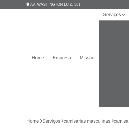
AV. WASHINGTON LUIZ, 381
Serviços
Camisarias
masculinas
Camisas
esporte
fino
Home
Empresa
Missão
Camisas
masculinas
Camisas
plus size
Camisas
slim fit
Camisas
slim
masculina
Home
Serviços
camisarias masculinas
camisar
Camisas