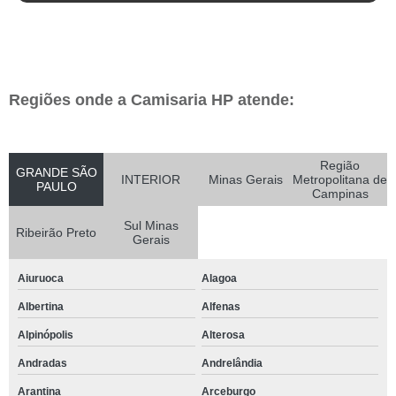
Regiões onde a Camisaria HP atende:
Região
GRANDE SÃO
INTERIOR
Minas Gerais
Metropolitana de
PAULO
Campinas
Sul Minas
Ribeirão Preto
Gerais
Aiuruoca
Alagoa
Albertina
Alfenas
Alpinópolis
Alterosa
Andradas
Andrelândia
Arantina
Arceburgo