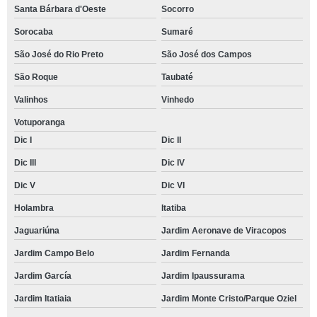
Santa Bárbara d'Oeste
Socorro
Sorocaba
Sumaré
São José do Rio Preto
São José dos Campos
São Roque
Taubaté
Valinhos
Vinhedo
Votuporanga
Dic I
Dic II
Dic III
Dic IV
Dic V
Dic VI
Holambra
Itatiba
Jaguariúna
Jardim Aeronave de Viracopos
Jardim Campo Belo
Jardim Fernanda
Jardim García
Jardim Ipaussurama
Jardim Itatiaia
Jardim Monte Cristo/Parque Oziel