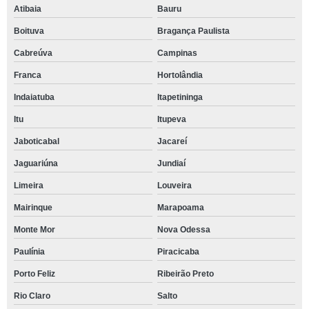
Atibaia
Bauru
Boituva
Bragança Paulista
Cabreúva
Campinas
Franca
Hortolândia
Indaiatuba
Itapetininga
Itu
Itupeva
Jaboticabal
Jacareí
Jaguariúna
Jundiaí
Limeira
Louveira
Mairinque
Marapoama
Monte Mor
Nova Odessa
Paulínia
Piracicaba
Porto Feliz
Ribeirão Preto
Rio Claro
Salto