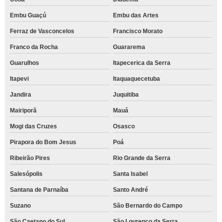
Embu Guaçú
Embu das Artes
Ferraz de Vasconcelos
Francisco Morato
Franco da Rocha
Guararema
Guarulhos
Itapecerica da Serra
Itapevi
Itaquaquecetuba
Jandira
Juquitiba
Mairiporã
Mauá
Mogi das Cruzes
Osasco
Pirapora do Bom Jesus
Poá
Ribeirão Pires
Rio Grande da Serra
Salesópolis
Santa Isabel
Santana de Parnaíba
Santo André
Suzano
São Bernardo do Campo
São Caetano do Sul
São Lourenço da Serra