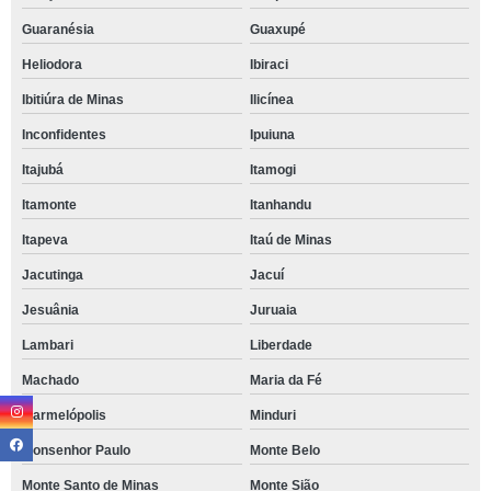
Guaranésia
Guaxupé
Heliodora
Ibiraci
Ibitiúra de Minas
Ilicínea
Inconfidentes
Ipuiuna
Itajubá
Itamogi
Itamonte
Itanhandu
Itapeva
Itaú de Minas
Jacutinga
Jacuí
Jesuânia
Juruaia
Lambari
Liberdade
Machado
Maria da Fé
Marmelópolis
Minduri
Monsenhor Paulo
Monte Belo
Monte Santo de Minas
Monte Sião