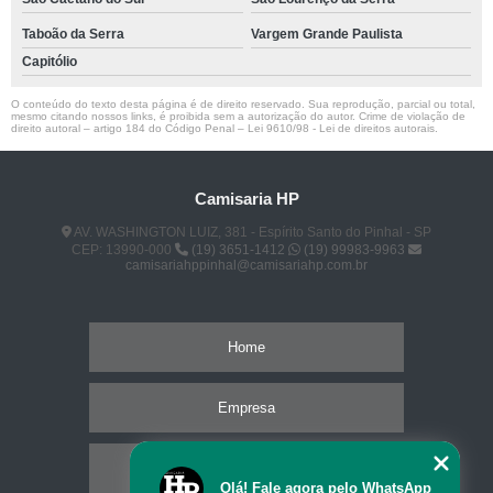
Taboão da Serra
Vargem Grande Paulista
Capitólio
O conteúdo do texto desta página é de direito reservado. Sua reprodução, parcial ou total,
mesmo citando nossos links, é proibida sem a autorização do autor. Crime de violação de
direito autoral – artigo 184 do Código Penal –
Lei 9610/98 - Lei de direitos autorais
.
Camisaria HP
AV. WASHINGTON LUIZ, 381 - Espírito Santo do Pinhal - SP
CEP: 13990-000
(19) 3651-1412
(19) 99983-9963
camisariahppinhal@camisariahp.com.br
Home
Empresa
Missão
Olá! Fale agora pelo WhatsApp