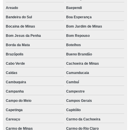
Areado
Baependi
Bandeira do Sul
Boa Esperança
Bocaina de Minas
Bom Jardim de Minas
Bom Jesus da Penha
Bom Repouso
Borda da Mata
Botelhos
Brazópolis
Bueno Brandão
Cabo Verde
Cachoeira de Minas
Caldas
Camanducaia
Cambuquira
Cambuí
Campanha
Campestre
Campo do Meio
Campos Gerais
Capetinga
Capitólio
Careaçu
Carmo da Cachoeira
Carmo de Minas
Carmo do Rio Claro