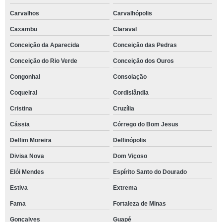
Carvalhos
Carvalhópolis
Caxambu
Claraval
Conceição da Aparecida
Conceição das Pedras
Conceição do Rio Verde
Conceição dos Ouros
Congonhal
Consolação
Coqueiral
Cordislândia
Cristina
Cruzília
Cássia
Córrego do Bom Jesus
Delfim Moreira
Delfinópolis
Divisa Nova
Dom Viçoso
Elói Mendes
Espírito Santo do Dourado
Estiva
Extrema
Fama
Fortaleza de Minas
Gonçalves
Guapé