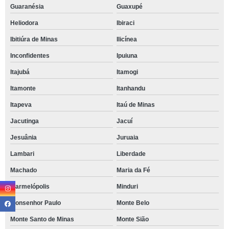
Guaranésia
Guaxupé
Heliodora
Ibiraci
Ibitiúra de Minas
Ilicínea
Inconfidentes
Ipuiuna
Itajubá
Itamogi
Itamonte
Itanhandu
Itapeva
Itaú de Minas
Jacutinga
Jacuí
Jesuânia
Juruaia
Lambari
Liberdade
Machado
Maria da Fé
Marmelópolis
Minduri
Monsenhor Paulo
Monte Belo
Monte Santo de Minas
Monte Sião