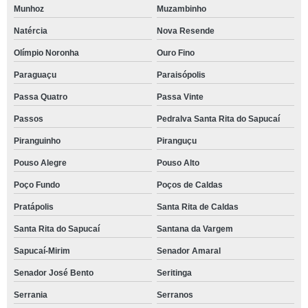
Munhoz
Muzambinho
Natércia
Nova Resende
Olímpio Noronha
Ouro Fino
Paraguaçu
Paraisópolis
Passa Quatro
Passa Vinte
Passos
Pedralva Santa Rita do Sapucaí
Piranguinho
Piranguçu
Pouso Alegre
Pouso Alto
Poço Fundo
Poços de Caldas
Pratápolis
Santa Rita de Caldas
Santa Rita do Sapucaí
Santana da Vargem
Sapucaí-Mirim
Senador Amaral
Senador José Bento
Seritinga
Serrania
Serranos