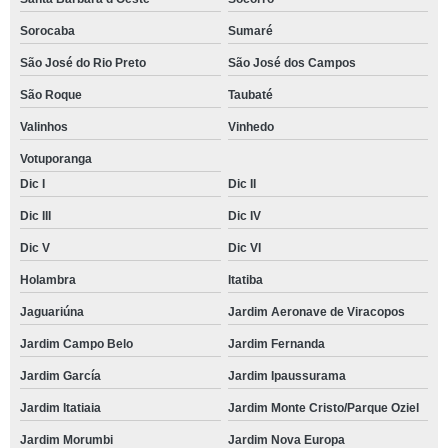
Sorocaba
Sumaré
São José do Rio Preto
São José dos Campos
São Roque
Taubaté
Valinhos
Vinhedo
Votuporanga
Dic I
Dic II
Dic III
Dic IV
Dic V
Dic VI
Holambra
Itatiba
Jaguariúna
Jardim Aeronave de Viracopos
Jardim Campo Belo
Jardim Fernanda
Jardim García
Jardim Ipaussurama
Jardim Itatiaia
Jardim Monte Cristo/Parque Oziel
Jardim Morumbi
Jardim Nova Europa