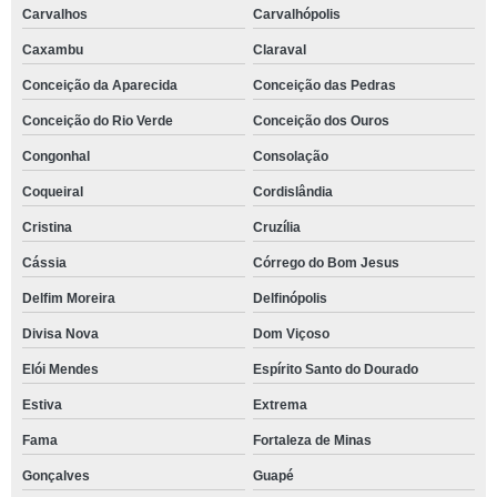
Carvalhos
Carvalhópolis
Caxambu
Claraval
Conceição da Aparecida
Conceição das Pedras
Conceição do Rio Verde
Conceição dos Ouros
Congonhal
Consolação
Coqueiral
Cordislândia
Cristina
Cruzília
Cássia
Córrego do Bom Jesus
Delfim Moreira
Delfinópolis
Divisa Nova
Dom Viçoso
Elói Mendes
Espírito Santo do Dourado
Estiva
Extrema
Fama
Fortaleza de Minas
Gonçalves
Guapé