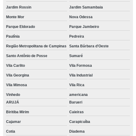
Jardim Rossin
Jardim Samambaia
Monte Mor
Nova Odessa
Parque Eldorado
Parque Jambeiro
Paulínia
Pedreira
Região Metropolitana de Campinas
Santa Bárbara d'Oeste
Santo Antônio de Posse
Sumaré
Vila Carlito
Vila Formosa
Vila Georgina
Vila Industrial
Vila Mimosa
Vila Rica
Vinhedo
americana
ARUJÁ
Barueri
Biritiba Mirim
Caieiras
Cajamar
Carapicuíba
Cotia
Diadema