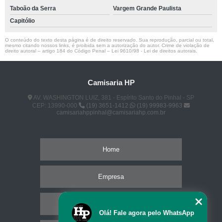
Taboão da Serra
Vargem Grande Paulista
Capitólio
O conteúdo do texto desta página é de direito reservado. Sua reprodução, parcial ou total,
mesmo citando nossos links, é proibida sem a autorização do autor. Crime de violação de
direito autoral – artigo 184 do Código Penal –
Lei 9610/98 - Lei de direitos autorais
.
Camisaria HP
AV. WASHINGTON LUIZ, 381 - Espírito Santo do Pinhal - SP
CEP: 13990-000
(19) 3651-1412
(19) 99983-9963
camisariahppinhal@camisariahp.com.br
Home
Empresa
Missão
Olá! Fale agora pelo WhatsApp