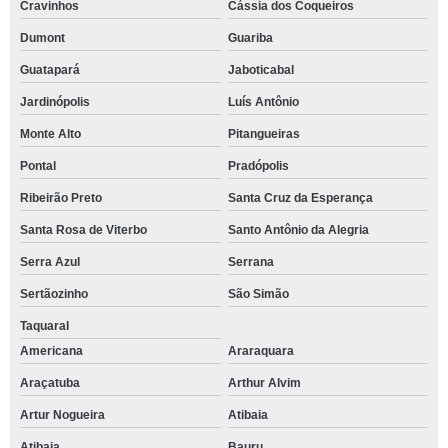
Cravinhos
Cássia dos Coqueiros
Dumont
Guariba
Guatapará
Jaboticabal
Jardinópolis
Luís Antônio
Monte Alto
Pitangueiras
Pontal
Pradópolis
Ribeirão Preto
Santa Cruz da Esperança
Santa Rosa de Viterbo
Santo Antônio da Alegria
Serra Azul
Serrana
Sertãozinho
São Simão
Taquaral
Americana
Araraquara
Araçatuba
Arthur Alvim
Artur Nogueira
Atibaia
Atibaia
Bauru