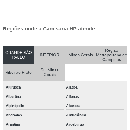
Regiões onde a Camisaria HP atende:
Região
GRANDE SÃO
INTERIOR
Minas Gerais
Metropolitana de
PAULO
Campinas
Sul Minas
Ribeirão Preto
Gerais
Aiuruoca
Alagoa
Albertina
Alfenas
Alpinópolis
Alterosa
Andradas
Andrelândia
Arantina
Arceburgo