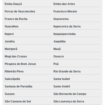
Embu Guaçú
Embu das Artes
Ferraz de Vasconcelos
Francisco Morato
Franco da Rocha
Guararema
Guarulhos
Itapecerica da Serra
Itapevi
Itaquaquecetuba
Jandira
Juquitiba
Mairiporã
Mauá
Mogi das Cruzes
Osasco
Pirapora do Bom Jesus
Poá
Ribeirão Pires
Rio Grande da Serra
Salesópolis
Santa Isabel
Santana de Parnaíba
Santo André
Suzano
São Bernardo do Campo
São Caetano do Sul
São Lourenço da Serra