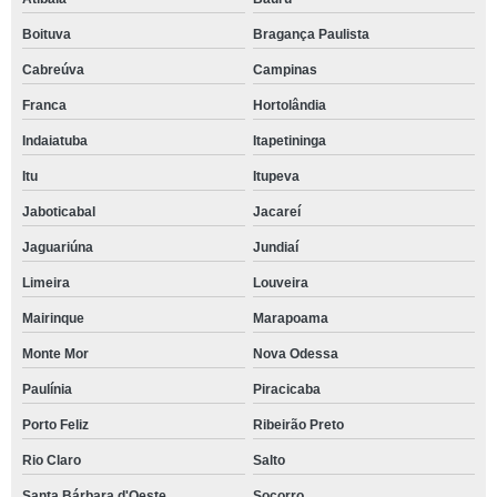
Boituva
Bragança Paulista
Cabreúva
Campinas
Franca
Hortolândia
Indaiatuba
Itapetininga
Itu
Itupeva
Jaboticabal
Jacareí
Jaguariúna
Jundiaí
Limeira
Louveira
Mairinque
Marapoama
Monte Mor
Nova Odessa
Paulínia
Piracicaba
Porto Feliz
Ribeirão Preto
Rio Claro
Salto
Santa Bárbara d'Oeste
Socorro