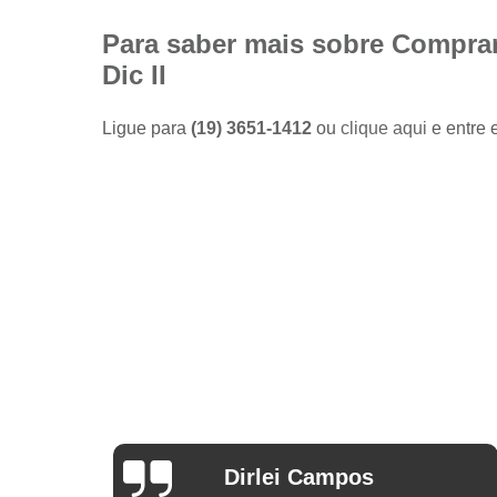
Camisas
sociais
Para saber mais sobre Comprar
masculinas
Dic II
preço
Fábricas
Ligue para
(19) 3651-1412
ou
clique aqui
e entre 
de camisas
Lojas de
modas
masculinas
Modas
masculinas
Roupa
masculina
Arthur Mello