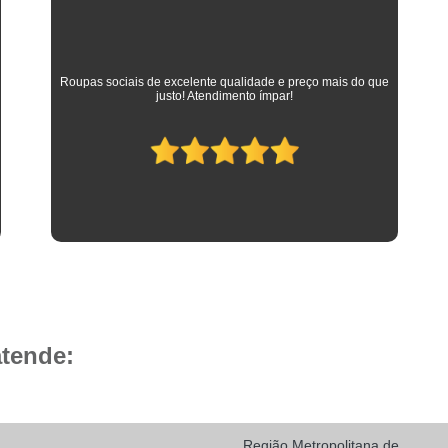
Camisa Social Masculina 
Camisa Social Masculina Branca Preç
Camisa Listrada Masculina Social
Camisa L
As melhores camisas que vestem meus filhos desde a
adolescência até os dias atuais em que trabalham como
Camisa Social Listrada
Camis
advogados. Parabéns à toda equipe da Camisaria HP!
Camisa Social Listrada Masculin
Camisa Social Listrada Preta e Branca
Camisa Social Manga Longa Listrada
Camisa Social Masculina Listrada Preto e Bra
Camisa Social de Manga Curta
Camisa Social Manga Curta
Ca
Camisa Social Manga Curta Estampada
atende:
Camisa Social Manga Curta Preta
Camisa Social Preta Manga Curta
Camisa Manga Longa Masculina Soc
Região Metropolitana de