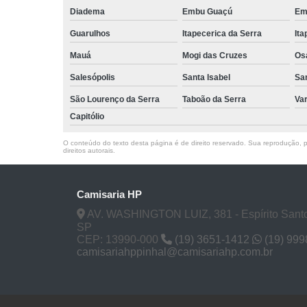
Diadema
Embu Guaçú
Em
Guarulhos
Itapecerica da Serra
Ita
Mauá
Mogi das Cruzes
Os
Salesópolis
Santa Isabel
Sa
São Lourenço da Serra
Taboão da Serra
Va
Capitólio
O conteúdo do texto desta página é de direito reservado. Sua reprodução, pa
direitos autorais
.
Camisaria HP
AV. WASHINGTON LUIZ, 381 - Espírito Santo
SP
CEP: 13990-000
(19) 3651-1412
(19) 99
camisariahppinhal@camisariahp.com.br