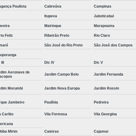
Moda Masculina Camisa
Moda Masculina C
agança Paulista
Cabreúva
Campinas
Moda Masculina Inverno
Moda Mascul
Itupeva
Jaboticabal
Moda Social Masculina
Roupas Elegantes
uveira
Mairinque
Marapoama
to Feliz
Ribeirão Preto
Rio Claro
Roupas Masculinas
Roupas Masculinas 
maré
São José do Rio Preto
São José dos Campos
Roupas Masculinas Estilosas
tuporanga
Roupas Masculinas no Atacado
III
Dic IV
Dic V
Roupas Masculinas Plus Size
Roupas Masc
rdim Aeronave de
Jardim Campo Belo
Jardim Fernanda
racopos
rdim Morumbi
Jardim Nova Europa
Jardim Rossin
rque Jambeiro
Paulínia
Pedreira
a Carlito
Vila Formosa
Vila Georgina
ericana
itiba Mirim
Caieiras
Cajamar