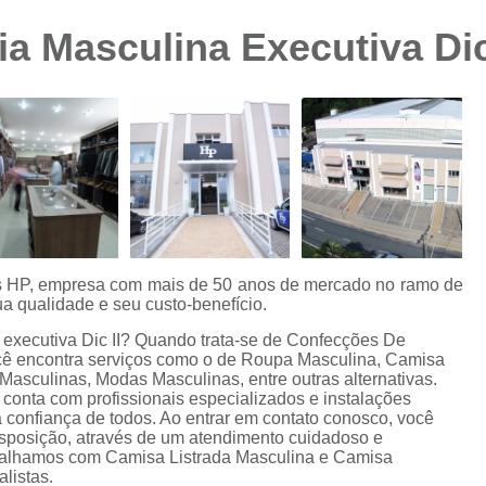
Camisa Preta Masculina
Camisa Slim 
a Masculina Executiva Dic
Camisa Branca Plus Size
Camisa Jeans Ma
Camisa Manga Longa Plus Size Masculina
Camisa Social Branca Plus Size
Camisa Social Plus Size
Cam
Camisa Xadrez Masculina Plus Size
Camisa 
Camisa Masculina Manga Curta Slim Fit
Cam
Camisa Slim Fit
Camisa Slim Fit Luxo
C
es HP, empresa com mais de 50 anos de mercado no ramo de
a qualidade e seu custo-benefício.
Camisa Social Masculina Slim Fit
Camisa S
executiva Dic II? Quando trata-se de Confecções De
Camisa Social Slim Fit Masculina
Camisa Su
ocê encontra serviços como o de Roupa Masculina, Camisa
asculinas, Modas Masculinas, entre outras alternativas.
Camisa Branca Slim Masculina
conta com profissionais especializados e instalações
confiança de todos. Ao entrar em contato conosco, você
Camisa Jeans Slim Masculin
isposição, através de um atendimento cuidadoso e
balhamos com Camisa Listrada Masculina e Camisa
Camisa Masculina Slim Fit Manga Lo
listas.