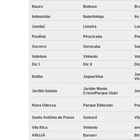
Bauru
Boituva
Br
Indaiatuba
Itapetininga
Itu
Jundiaí
Limeira
Lo
Paulínia
Piracicaba
Por
Socorro
Sorocaba
Su
Valinhos
Vinhedo
Vo
Dic I
Dic II
Dic 
Ja
Itatiba
Jaguariúna
Vi
Jardim Monte
Jardim Itatiaia
Ja
Cristo/Parque Oziel
Nova Odessa
Parque Eldorado
Pa
Santo Antônio de Posse
Sumaré
Vil
Vila Rica
Vinhedo
am
ARUJÁ
Barueri
Bir