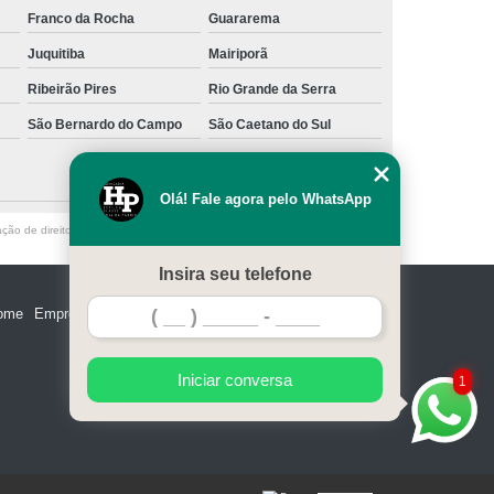
Franco da Rocha
Guararema
Juquitiba
Mairiporã
Ribeirão Pires
Rio Grande da Serra
São Bernardo do Campo
São Caetano do Sul
Olá! Fale agora pelo WhatsApp
ação de direito autoral – artigo 184 do Código Penal –
Lei 9610/98 - Lei de
Insira seu telefone
ome
Empresa
Missão
Serviços
Contato
Mapa do site
Iniciar conversa
1