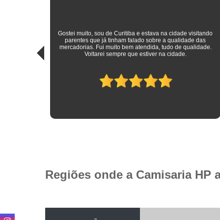
sitando
 das
Roupas sociais de excelente qualidade e preço mais do que
idade.
justo! Atendimento ímpar!
Regiões onde a Camisaria HP 