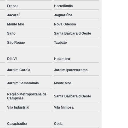
amisa Social
Moda Masculina Esporte Fino
Franca
Hortolândia
ina Social
Moda Plus Size Masculina
Jacareí
Jaguariúna
 Masculinas
Roupas Estilosas Masculinas
Monte Mor
Nova Odessa
Salto
Santa Bárbara d'Oeste
da Moda
Roupas Masculinas Esporte Fino
São Roque
Taubaté
Roupas Masculinas na Moda
Roupas Masculinas para Revenda
Dic VI
Holambra
ulinas Social
Roupas Sociais Masculinas
Jardim García
Jardim Ipaussurama
Jardim Samambaia
Monte Mor
Região Metropolitana de
Santa Bárbara d'Oeste
Campinas
Vila Industrial
Vila Mimosa
Carapicuíba
Cotia