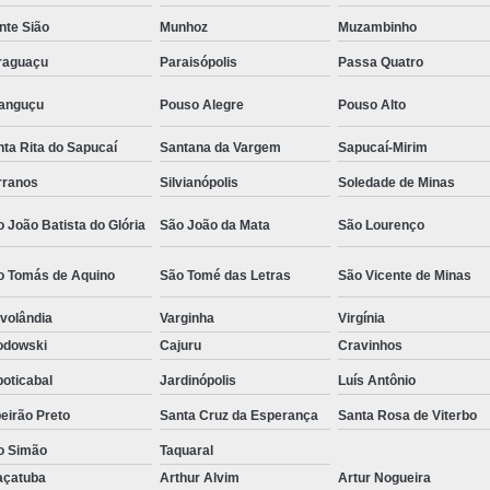
Camisa Social Masculina Estampada Preço
nte Sião
Munhoz
Muzambinho
Camisa Social Masculina Manga Longa 
raguaçu
Paraisópolis
Passa Quatro
Camisa Social Masculina Preta Preço
ranguçu
Pouso Alegre
Pouso Alto
Camisa Social Preta Masculina 
ta Rita do Sapucaí
Santana da Vargem
Sapucaí-Mirim
Fábrica Camisa Masculina Soc
rranos
Silvianópolis
Soledade de Minas
Fábrica Camisa Social Masculina
Fábrica de
 João Batista do Glória
São João da Mata
São Lourenço
Fábrica de Camisa Social de Homem
o Tomás de Aquino
São Tomé das Letras
São Vicente de Minas
Fábrica de Camisa Social para Hom
volândia
Varginha
Virgínia
Loja com Moda Masculina
Loja de Moda 
odowski
Cajuru
Cravinhos
Loja Executivo Moda Masculina
Loja Moda
oticabal
Jardinópolis
Luís Antônio
Loja Moda Masculina Online
Loja Moda Mas
eirão Preto
Santa Cruz da Esperança
Santa Rosa de Viterbo
Moda Masculina Loja
Moda Atual 
o Simão
Taquaral
Moda Casual Masculina
Moda Je
açatuba
Arthur Alvim
Artur Nogueira