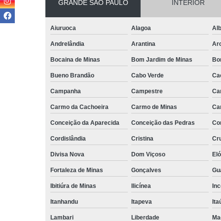
GRANDE SÃO PAULO
INTERIOR
Aiuruoca
Alagoa
Alb
Andrelândia
Arantina
Ar
Bocaina de Minas
Bom Jardim de Minas
Bo
Bueno Brandão
Cabo Verde
Ca
Campanha
Campestre
Ca
Carmo da Cachoeira
Carmo de Minas
Ca
Conceição da Aparecida
Conceição das Pedras
Co
Cordislândia
Cristina
Cru
Divisa Nova
Dom Viçoso
El
Fortaleza de Minas
Gonçalves
Gu
Ibitiúra de Minas
Ilicínea
Inc
Itanhandu
Itapeva
Ita
Lambari
Liberdade
Ma