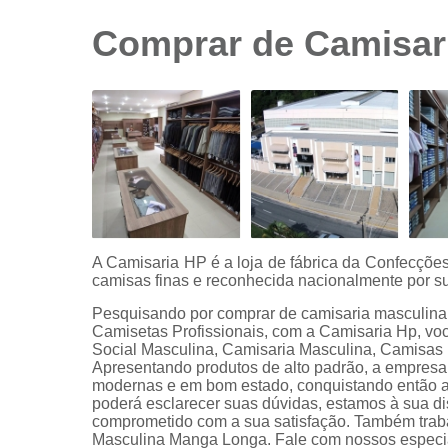
sociais
branca
Comprar de Camisari
Camisas
sociais
branca
preço
Camisas
sociais
listradas
Camisas
sociais
manga
A Camisaria HP é a loja de fábrica da Confecçõ
curta
camisas finas e reconhecida nacionalmente por su
Camisas
Pesquisando por comprar de camisaria masculina 
sociais
Camisetas Profissionais, com a Camisaria Hp, v
manga
Social Masculina, Camisaria Masculina, Camisas M
longa
Apresentando produtos de alto padrão, a empresa 
modernas e em bom estado, conquistando então a 
Camisas
poderá esclarecer suas dúvidas, estamos à sua d
sociais
comprometido com a sua satisfação. Também tra
masculinas
Masculina Manga Longa. Fale com nossos especia