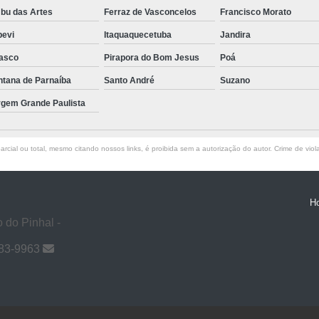
bu das Artes
Ferraz de Vasconcelos
Francisco Morato
pevi
Itaquaquecetuba
Jandira
asco
Pirapora do Bom Jesus
Poá
ntana de Parnaíba
Santo André
Suzano
rgem Grande Paulista
rcial ou total, mesmo citando nossos links, é proibida sem a autorização do autor. Crime de viol
H
 do Pinhal -
983-9963