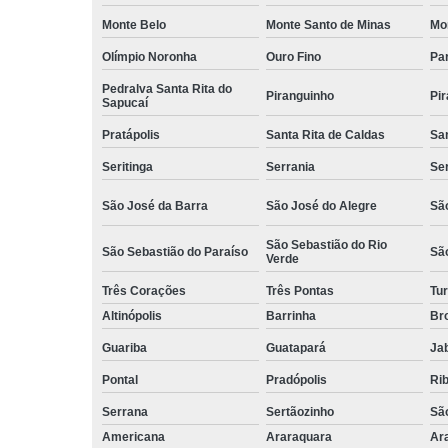
Monte Belo
Monte Santo de Minas
Mo
Olímpio Noronha
Ouro Fino
Pa
Pedralva Santa Rita do
Piranguinho
Pi
Sapucaí
Pratápolis
Santa Rita de Caldas
San
Seritinga
Serrania
Se
São José da Barra
São José do Alegre
São
São Sebastião do Rio
São Sebastião do Paraíso
Sã
Verde
Três Corações
Três Pontas
Tur
Altinópolis
Barrinha
Br
Guariba
Guatapará
Jab
Pontal
Pradópolis
Rib
Serrana
Sertãozinho
Sã
Americana
Araraquara
Ar