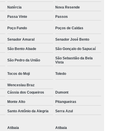
Camisa Social Masculina Manga Curta Preço
Natércia
Nova Resende
Preço
Camisa Social Masculina Preço
Passa Vinte
Passos
Camisa Social Masculina Slim Preço
Poço Fundo
Poços de Caldas
Preço
Camisa Social Fábrica
Senador Amaral
Senador José Bento
ial
Fábrica Camisa Social
São Bento Abade
São Gonçalo do Sapucaí
 Camisa Masculina
Fábrica de Camisa Social
São Sebastião da Bela
São Pedro da União
Vista
Fábrica de Camisa Social Masculina
Tocos do Moji
Toledo
em
Loja de Fábrica Camisa Social
Wenceslau Braz
Masculina
Loja de Moda Masculina Online
Cássia dos Coqueiros
Dumont
 Masculina
Loja Moda Masculina Executivo
Monte Alto
Pitangueiras
culina Social
Loja Virtual Moda Masculina
Santo Antônio da Alegria
Serra Azul
Masculina
Moda Básica Masculina
ans Masculina
Moda Masculina
Atibaia
Atibaia