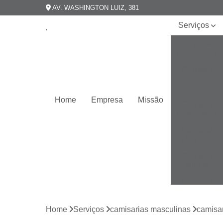
AV. WASHINGTON LUIZ, 381
Serviços
Camisarias
masculinas
Camisas
esporte
fino
Home
Empresa
Missão
Camisas
masculinas
Camisas
plus size
Camisas
slim fit
Camisas
slim
masculina
Home
Serviços
camisarias masculinas
camisa
Camisas