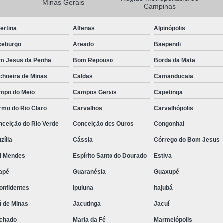
Minas Gerais
Campinas
Camisa Masculina Manga Longa Social
ertina
Alfenas
Alpinópolis
Camisa Social de Manga Longa
ceburgo
Areado
Baependi
Camisa Social Manga Longa Masculin
m Jesus da Penha
Bom Repouso
Borda da Mata
Camisa Social Masculina Manga Longa Lisa
choeira de Minas
Caldas
Camanducaia
Camisa Social Preta Manga Longa
mpo do Meio
Campos Gerais
Capetinga
Camisa Masculina Social
Ca
rmo do Rio Claro
Carvalhos
Carvalhópolis
Camisa Social Estampada Masculin
nceição do Rio Verde
Conceição dos Ouros
Congonhal
Camisa Social Masculina
Ca
zília
Cássia
Córrego do Bom Jesus
Camisa Social Masculina Estampada
ói Mendes
Espírito Santo do Dourado
Estiva
Camisa Social Masculina Preta
apé
Guaranésia
Guaxupé
Camisa Social Preta Masculina
Camis
onfidentes
Ipuiuna
Itajubá
Camisa Masculina Social Preço
Ca
ú de Minas
Jacutinga
Jacuí
Camisa Social Estampada Masculina Preç
chado
Maria da Fé
Marmelópolis