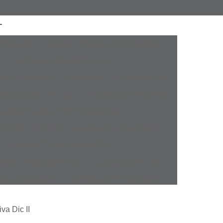
a Atacado
Camisaria Masculina Executiva
Camisaria Masculina Online
sculina Social
Camisaria Online Masculina
l Masculina Plus Size
Camisa Esporte Fino
amisa Esporte Fino Manga Curta
sporte Fino Slim
Camisa Esporte Social
Camisa Social Esporte Fino
misa Social Sport Fino
Camisa Sport Fino
pada Masculina
Camisa Jeans Masculina
Masculina
Camisa Manga Longa Masculina
va Dic II
tampada
Camisa Masculina Manga Longa