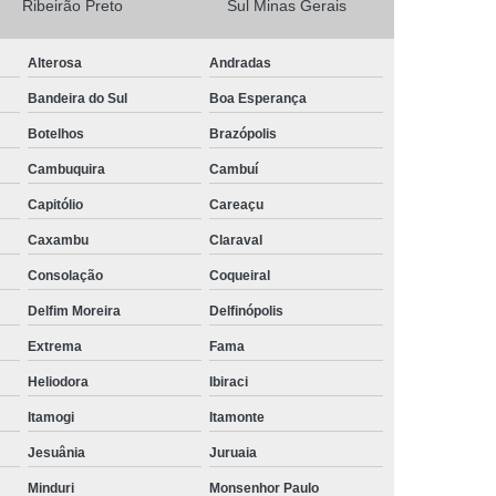
Ribeirão Preto
Sul Minas Gerais
Camisa Masculina Social Manga Longa
Alterosa
Andradas
Camisa Social Manga Longa
Bandeira do Sul
Boa Esperança
a
Camisa Social Manga Longa Preta
Botelhos
Brazópolis
Camisa Social Masculina Preta Manga Longa
Cambuquira
Cambuí
Camisa a Rigor Social Masculina
Capitólio
Careaçu
misa Social Branca Masculina
Caxambu
Claraval
a
Camisa Social Jeans Masculina
Consolação
Coqueiral
misa Social Masculina a Rigor
Delfim Moreira
Delfinópolis
Camisa Social Masculina Manga Curta
Extrema
Fama
Camisa Social Masculina Slim
Heliodora
Ibiraci
a Manga Longa Social Masculina Preço
Itamogi
Itamonte
misa Social Branca Masculina Preço
Jesuânia
Juruaia
o
Camisa Social Jeans Masculina Preço
Minduri
Monsenhor Paulo