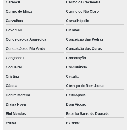
Careaçu
Carmo da Cachoeira
Carmo de Minas
Carmo do Rio Claro
Carvalhos
Carvalhópolis
Caxambu
Claraval
Conceição da Aparecida
Conceição das Pedras
Conceição do Rio Verde
Conceição dos Ouros
Congonhal
Consolação
Coqueiral
Cordislândia
Cristina
Cruzília
Cássia
Córrego do Bom Jesus
Delfim Moreira
Delfinópolis
Divisa Nova
Dom Viçoso
Elói Mendes
Espírito Santo do Dourado
Estiva
Extrema