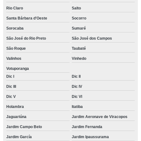
Rio Claro
Salto
Santa Bárbara d'Oeste
Socorro
Sorocaba
Sumaré
São José do Rio Preto
São José dos Campos
São Roque
Taubaté
Valinhos
Vinhedo
Votuporanga
Dic I
Dic II
Dic III
Dic IV
Dic V
Dic VI
Holambra
Itatiba
Jaguariúna
Jardim Aeronave de Viracopos
Jardim Campo Belo
Jardim Fernanda
Jardim García
Jardim Ipaussurama