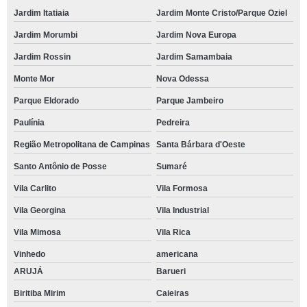
Jardim Itatiaia
Jardim Monte Cristo/Parque Oziel
Jardim Morumbi
Jardim Nova Europa
Jardim Rossin
Jardim Samambaia
Monte Mor
Nova Odessa
Parque Eldorado
Parque Jambeiro
Paulínia
Pedreira
Região Metropolitana de Campinas
Santa Bárbara d'Oeste
Santo Antônio de Posse
Sumaré
Vila Carlito
Vila Formosa
Vila Georgina
Vila Industrial
Vila Mimosa
Vila Rica
Vinhedo
americana
ARUJÁ
Barueri
Biritiba Mirim
Caieiras