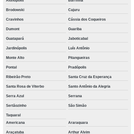
Altinópolis
Barrinha
Brodowski
Cajuru
Cravinhos
Cássia dos Coqueiros
Dumont
Guariba
Guatapará
Jaboticabal
Jardinópolis
Luís Antônio
Monte Alto
Pitangueiras
Pontal
Pradópolis
Ribeirão Preto
Santa Cruz da Esperança
Santa Rosa de Viterbo
Santo Antônio da Alegria
Serra Azul
Serrana
Sertãozinho
São Simão
Taquaral
Americana
Araraquara
Araçatuba
Arthur Alvim