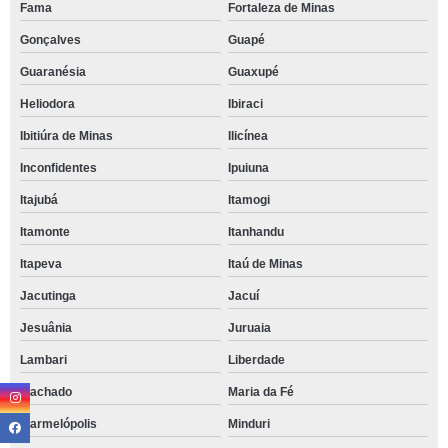
Fama
Fortaleza de Minas
Gonçalves
Guapé
Guaranésia
Guaxupé
Heliodora
Ibiraci
Ibitiúra de Minas
Ilicínea
Inconfidentes
Ipuiuna
Itajubá
Itamogi
Itamonte
Itanhandu
Itapeva
Itaú de Minas
Jacutinga
Jacuí
Jesuânia
Juruaia
Lambari
Liberdade
Machado
Maria da Fé
Marmelópolis
Minduri