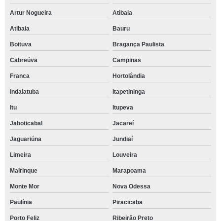
Artur Nogueira
Atibaia
Atibaia
Bauru
Boituva
Bragança Paulista
Cabreúva
Campinas
Franca
Hortolândia
Indaiatuba
Itapetininga
Itu
Itupeva
Jaboticabal
Jacareí
Jaguariúna
Jundiaí
Limeira
Louveira
Mairinque
Marapoama
Monte Mor
Nova Odessa
Paulínia
Piracicaba
Porto Feliz
Ribeirão Preto