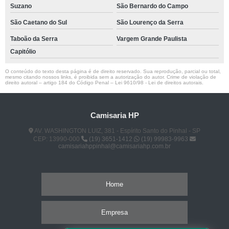
Suzano
São Bernardo do Campo
São Caetano do Sul
São Lourenço da Serra
Taboão da Serra
Vargem Grande Paulista
Capitólio
O conteúdo do texto desta página é de direito reservado. Sua reprodução, parcial ou total,
mesmo citando nossos links, é proibida sem a autorização do autor. Crime de violação de
direito autoral – artigo 184 do Código Penal –
Lei 9610/98 - Lei de direitos autorais
.
Camisaria HP
AV. WASHINGTON LUIZ, 381 - Espírito Santo do Pinhal - SP
CEP: 13990-000
(19) 3651-1412
(19) 99983-9963
camisariahppinhal@camisariahp.com.br
Home
Empresa