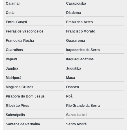
Cajamar
Carapicuíba
Cotia
Diadema
Embu Guaçú
Embu das Artes
Ferraz de Vasconcelos
Francisco Morato
Franco da Rocha
Guararema
Guarulhos
Itapecerica da Serra
Itapevi
Itaquaquecetuba
Jandira
Juquitiba
Mairiporã
Mauá
Mogi das Cruzes
Osasco
Pirapora do Bom Jesus
Poá
Ribeirão Pires
Rio Grande da Serra
Salesópolis
Santa Isabel
Santana de Parnaíba
Santo André