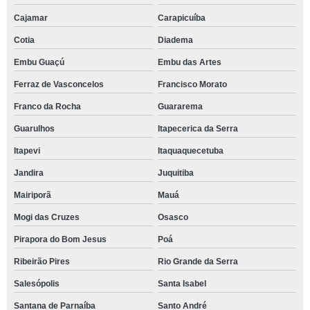
Cajamar
Carapicuíba
Cotia
Diadema
Embu Guaçú
Embu das Artes
Ferraz de Vasconcelos
Francisco Morato
Franco da Rocha
Guararema
Guarulhos
Itapecerica da Serra
Itapevi
Itaquaquecetuba
Jandira
Juquitiba
Mairiporã
Mauá
Mogi das Cruzes
Osasco
Pirapora do Bom Jesus
Poá
Ribeirão Pires
Rio Grande da Serra
Salesópolis
Santa Isabel
Santana de Parnaíba
Santo André