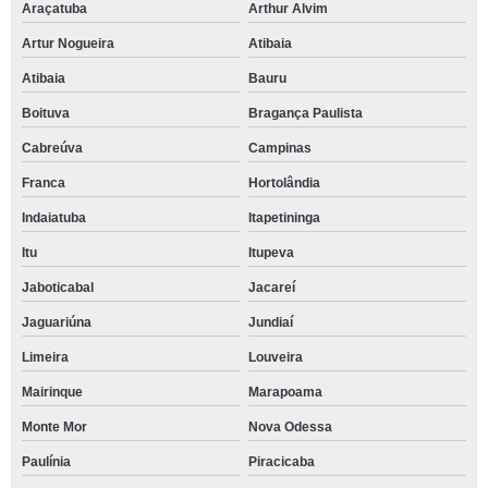
Araçatuba
Arthur Alvim
Artur Nogueira
Atibaia
Atibaia
Bauru
Boituva
Bragança Paulista
Cabreúva
Campinas
Franca
Hortolândia
Indaiatuba
Itapetininga
Itu
Itupeva
Jaboticabal
Jacareí
Jaguariúna
Jundiaí
Limeira
Louveira
Mairinque
Marapoama
Monte Mor
Nova Odessa
Paulínia
Piracicaba