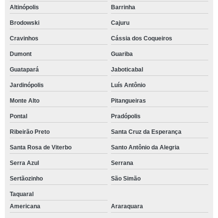
Altinópolis
Barrinha
Brodowski
Cajuru
Cravinhos
Cássia dos Coqueiros
Dumont
Guariba
Guatapará
Jaboticabal
Jardinópolis
Luís Antônio
Monte Alto
Pitangueiras
Pontal
Pradópolis
Ribeirão Preto
Santa Cruz da Esperança
Santa Rosa de Viterbo
Santo Antônio da Alegria
Serra Azul
Serrana
Sertãozinho
São Simão
Taquaral
Americana
Araraquara