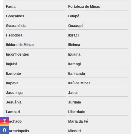
Fama
Fortaleza de Minas
Gonçalves
Guapé
Guaranésia
Guaxupé
Heliodora
Ibiraci
Ibitiúra de Minas
Ilicínea
Inconfidentes
Ipuiuna
Itajubá
Itamogi
Itamonte
Itanhandu
Itapeva
Itaú de Minas
Jacutinga
Jacuí
Jesuânia
Juruaia
Lambari
Liberdade
Machado
Maria da Fé
Marmelópolis
Minduri