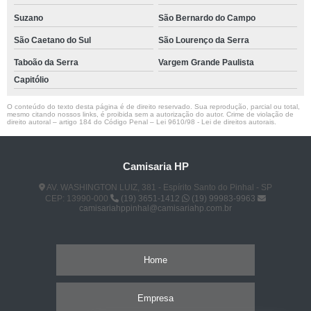
Suzano
São Bernardo do Campo
São Caetano do Sul
São Lourenço da Serra
Taboão da Serra
Vargem Grande Paulista
Capitólio
O conteúdo do texto desta página é de direito reservado. Sua reprodução, parcial ou total,
mesmo citando nossos links, é proibida sem a autorização do autor. Crime de violação de
direito autoral – artigo 184 do Código Penal –
Lei 9610/98 - Lei de direitos autorais
.
Camisaria HP
AV. WASHINGTON LUIZ, 381 - Espírito Santo do Pinhal - SP
CEP: 13990-000
(19) 3651-1412
(19) 99983-9963
camisariahppinhal@camisariahp.com.br
Home
Empresa