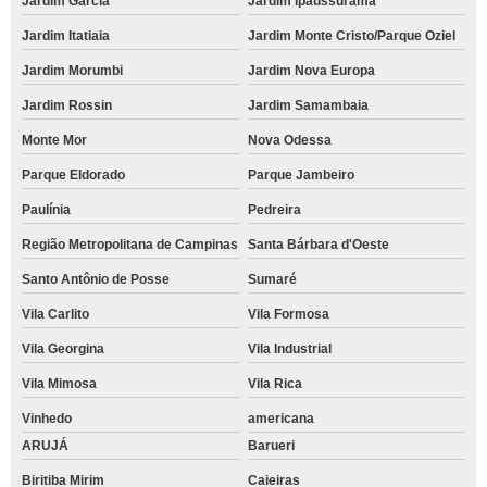
Jardim García
Jardim Ipaussurama
Jardim Itatiaia
Jardim Monte Cristo/Parque Oziel
Jardim Morumbi
Jardim Nova Europa
Jardim Rossin
Jardim Samambaia
Monte Mor
Nova Odessa
Parque Eldorado
Parque Jambeiro
Paulínia
Pedreira
Região Metropolitana de Campinas
Santa Bárbara d'Oeste
Santo Antônio de Posse
Sumaré
Vila Carlito
Vila Formosa
Vila Georgina
Vila Industrial
Vila Mimosa
Vila Rica
Vinhedo
americana
ARUJÁ
Barueri
Biritiba Mirim
Caieiras