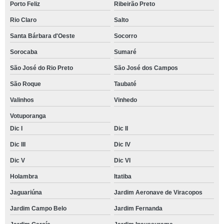
Porto Feliz
Ribeirão Preto
Rio Claro
Salto
Santa Bárbara d'Oeste
Socorro
Sorocaba
Sumaré
São José do Rio Preto
São José dos Campos
São Roque
Taubaté
Valinhos
Vinhedo
Votuporanga
Dic I
Dic II
Dic III
Dic IV
Dic V
Dic VI
Holambra
Itatiba
Jaguariúna
Jardim Aeronave de Viracopos
Jardim Campo Belo
Jardim Fernanda