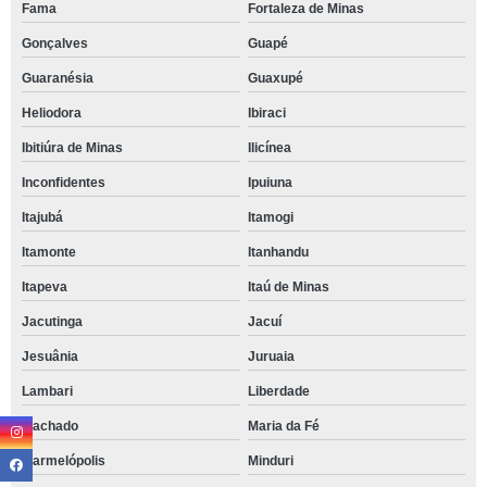
Fama
Fortaleza de Minas
Gonçalves
Guapé
Guaranésia
Guaxupé
Heliodora
Ibiraci
Ibitiúra de Minas
Ilicínea
Inconfidentes
Ipuiuna
Itajubá
Itamogi
Itamonte
Itanhandu
Itapeva
Itaú de Minas
Jacutinga
Jacuí
Jesuânia
Juruaia
Lambari
Liberdade
Machado
Maria da Fé
Marmelópolis
Minduri