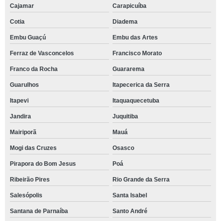
Cajamar
Carapicuíba
Cotia
Diadema
Embu Guaçú
Embu das Artes
Ferraz de Vasconcelos
Francisco Morato
Franco da Rocha
Guararema
Guarulhos
Itapecerica da Serra
Itapevi
Itaquaquecetuba
Jandira
Juquitiba
Mairiporã
Mauá
Mogi das Cruzes
Osasco
Pirapora do Bom Jesus
Poá
Ribeirão Pires
Rio Grande da Serra
Salesópolis
Santa Isabel
Santana de Parnaíba
Santo André