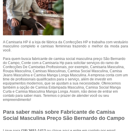
A Camisaria HP é a loja de fábrica da Confecções HP e trabalha com vestuário
masculino completo e camisas femininas trazendo o melhor da moda para
você.
Para quem busca fabricante de camisa social masculina preço São Bernardo
do Campo, Conte com a Camisaria Hp para solicitar serviços do ramo de
Confecções De Camisetas Profissionais, por exemplo, Camisaria Masculina,
Roupa Masculina, Camisas Masculinas, Camisa Social Masculina, Camisa
Jeans Masculina e Camisa Manga Longa Masculina. A empresa conta com um
time de profissionais qualificados para o serviço, além de investir em
equipamentos modernos, que se ajustam a sua necessidade. Oferecemos
também a opção de Camisa Estampada Masculina, Camisa Social Manga
Curta e Camisa Masculina Manga Longa. Assim, não deixe de entrar em
contato para saber mais. Teremos o prazer de atender você ou seu
empreendimento!
Para saber mais sobre Fabricante de Camisa
Social Masculina Preço São Bernardo do Campo
Ligue para
(19) 3651-1412
ou
clique aqui
e entre em contato por email.