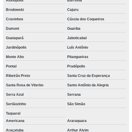
Altinópolis
Barrinha
Brodowski
Cajuru
Cravinhos
Cássia dos Coqueiros
Dumont
Guariba
Guatapará
Jaboticabal
Jardinópolis
Luís Antônio
Monte Alto
Pitangueiras
Pontal
Pradópolis
Ribeirão Preto
Santa Cruz da Esperança
Santa Rosa de Viterbo
Santo Antônio da Alegria
Serra Azul
Serrana
Sertãozinho
São Simão
Taquaral
Americana
Araraquara
Araçatuba
Arthur Alvim