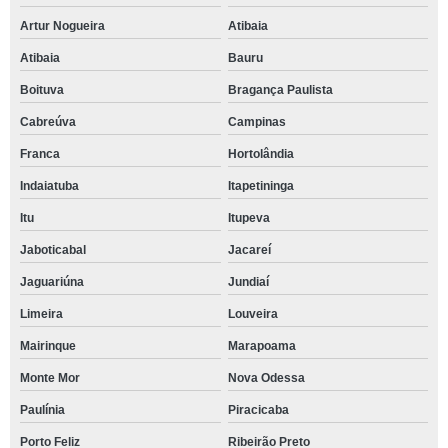
Artur Nogueira
Atibaia
Atibaia
Bauru
Boituva
Bragança Paulista
Cabreúva
Campinas
Franca
Hortolândia
Indaiatuba
Itapetininga
Itu
Itupeva
Jaboticabal
Jacareí
Jaguariúna
Jundiaí
Limeira
Louveira
Mairinque
Marapoama
Monte Mor
Nova Odessa
Paulínia
Piracicaba
Porto Feliz
Ribeirão Preto