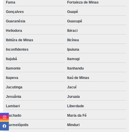
Fama
Fortaleza de Minas
Gonçalves
Guapé
Guaranésia
Guaxupé
Heliodora
Ibiraci
Ibitiúra de Minas
Ilicínea
Inconfidentes
Ipuiuna
Itajubá
Itamogi
Itamonte
Itanhandu
Itapeva
Itaú de Minas
Jacutinga
Jacuí
Jesuânia
Juruaia
Lambari
Liberdade
Machado
Maria da Fé
Marmelópolis
Minduri