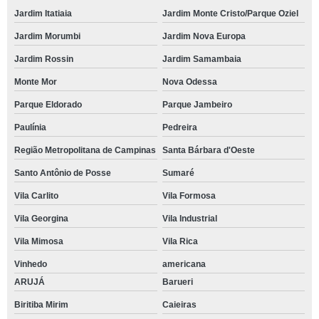
Jardim Itatiaia
Jardim Monte Cristo/Parque Oziel
Jardim Morumbi
Jardim Nova Europa
Jardim Rossin
Jardim Samambaia
Monte Mor
Nova Odessa
Parque Eldorado
Parque Jambeiro
Paulínia
Pedreira
Região Metropolitana de Campinas
Santa Bárbara d'Oeste
Santo Antônio de Posse
Sumaré
Vila Carlito
Vila Formosa
Vila Georgina
Vila Industrial
Vila Mimosa
Vila Rica
Vinhedo
americana
ARUJÁ
Barueri
Biritiba Mirim
Caieiras