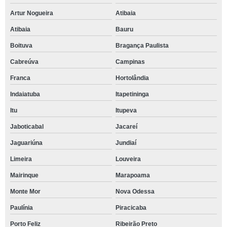
Artur Nogueira
Atibaia
Atibaia
Bauru
Boituva
Bragança Paulista
Cabreúva
Campinas
Franca
Hortolândia
Indaiatuba
Itapetininga
Itu
Itupeva
Jaboticabal
Jacareí
Jaguariúna
Jundiaí
Limeira
Louveira
Mairinque
Marapoama
Monte Mor
Nova Odessa
Paulínia
Piracicaba
Porto Feliz
Ribeirão Preto