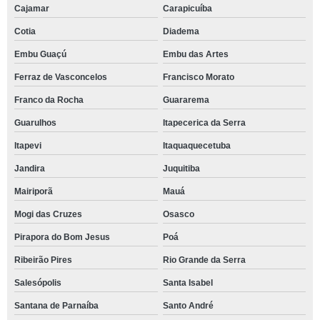
Cajamar
Carapicuíba
Cotia
Diadema
Embu Guaçú
Embu das Artes
Ferraz de Vasconcelos
Francisco Morato
Franco da Rocha
Guararema
Guarulhos
Itapecerica da Serra
Itapevi
Itaquaquecetuba
Jandira
Juquitiba
Mairiporã
Mauá
Mogi das Cruzes
Osasco
Pirapora do Bom Jesus
Poá
Ribeirão Pires
Rio Grande da Serra
Salesópolis
Santa Isabel
Santana de Parnaíba
Santo André