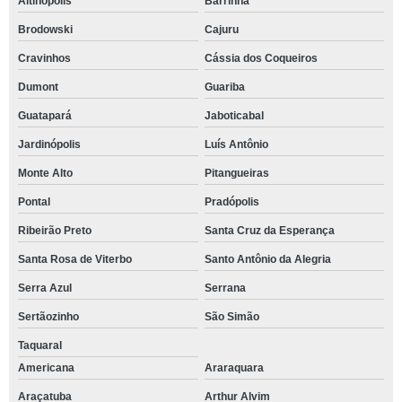
Altinópolis
Barrinha
Brodowski
Cajuru
Cravinhos
Cássia dos Coqueiros
Dumont
Guariba
Guatapará
Jaboticabal
Jardinópolis
Luís Antônio
Monte Alto
Pitangueiras
Pontal
Pradópolis
Ribeirão Preto
Santa Cruz da Esperança
Santa Rosa de Viterbo
Santo Antônio da Alegria
Serra Azul
Serrana
Sertãozinho
São Simão
Taquaral
Americana
Araraquara
Araçatuba
Arthur Alvim