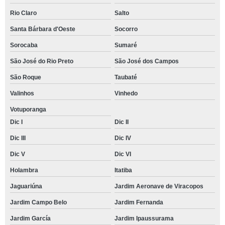
Rio Claro
Salto
Santa Bárbara d'Oeste
Socorro
Sorocaba
Sumaré
São José do Rio Preto
São José dos Campos
São Roque
Taubaté
Valinhos
Vinhedo
Votuporanga
Dic I
Dic II
Dic III
Dic IV
Dic V
Dic VI
Holambra
Itatiba
Jaguariúna
Jardim Aeronave de Viracopos
Jardim Campo Belo
Jardim Fernanda
Jardim García
Jardim Ipaussurama