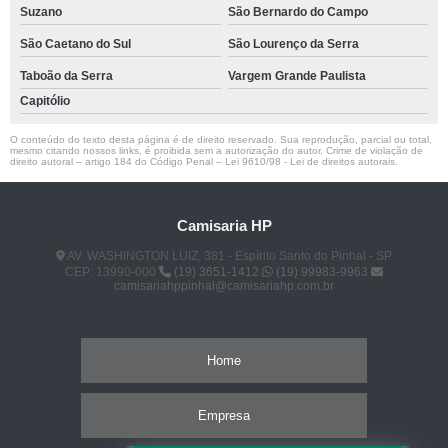
Suzano
São Bernardo do Campo
São Caetano do Sul
São Lourenço da Serra
Taboão da Serra
Vargem Grande Paulista
Capitólio
O conteúdo do texto desta página é de direito reservado. Sua reprodução, parcial ou total,
mesmo citando nossos links, é proibida sem a autorização do autor. Crime de violação de
direito autoral – artigo 184 do Código Penal –
Lei 9610/98 - Lei de direitos autorais
.
Camisaria HP
AV. WASHINGTON LUIZ, 381 - Espírito Santo do Pinhal - SP
CEP: 13990-000
(19) 3651-1412
(19) 99983-9963
camisariahppinhal@camisariahp.com.br
Home
Empresa