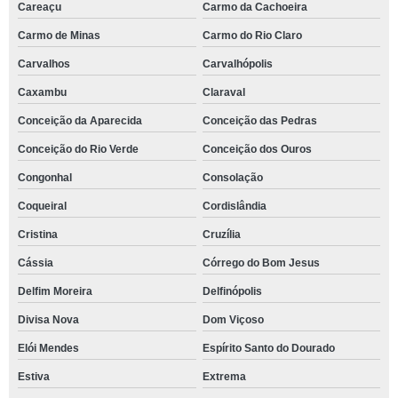
Careaçu
Carmo da Cachoeira
Carmo de Minas
Carmo do Rio Claro
Carvalhos
Carvalhópolis
Caxambu
Claraval
Conceição da Aparecida
Conceição das Pedras
Conceição do Rio Verde
Conceição dos Ouros
Congonhal
Consolação
Coqueiral
Cordislândia
Cristina
Cruzília
Cássia
Córrego do Bom Jesus
Delfim Moreira
Delfinópolis
Divisa Nova
Dom Viçoso
Elói Mendes
Espírito Santo do Dourado
Estiva
Extrema