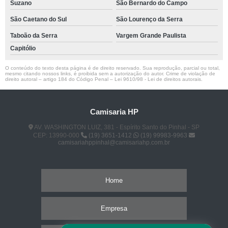
Suzano
São Bernardo do Campo
São Caetano do Sul
São Lourenço da Serra
Taboão da Serra
Vargem Grande Paulista
Capitólio
O conteúdo do texto desta página é de direito reservado. Sua reprodução, parcial ou total,
mesmo citando nossos links, é proibida sem a autorização do autor. Crime de violação de
direito autoral – artigo 184 do Código Penal –
Lei 9610/98 - Lei de direitos autorais
.
Camisaria HP
AV. WASHINGTON LUIZ, 381 - Espírito Santo do Pinhal - SP
CEP: 13990-000
(19) 3651-1412
(19) 99983-9963
camisariahppinhal@camisariahp.com.br
Home
Empresa