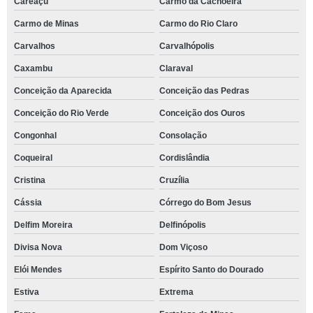
Careaçu
Carmo da Cachoeira
Carmo de Minas
Carmo do Rio Claro
Carvalhos
Carvalhópolis
Caxambu
Claraval
Conceição da Aparecida
Conceição das Pedras
Conceição do Rio Verde
Conceição dos Ouros
Congonhal
Consolação
Coqueiral
Cordislândia
Cristina
Cruzília
Cássia
Córrego do Bom Jesus
Delfim Moreira
Delfinópolis
Divisa Nova
Dom Viçoso
Elói Mendes
Espírito Santo do Dourado
Estiva
Extrema