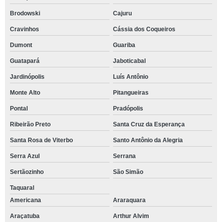
Brodowski
Cajuru
Cravinhos
Cássia dos Coqueiros
Dumont
Guariba
Guatapará
Jaboticabal
Jardinópolis
Luís Antônio
Monte Alto
Pitangueiras
Pontal
Pradópolis
Ribeirão Preto
Santa Cruz da Esperança
Santa Rosa de Viterbo
Santo Antônio da Alegria
Serra Azul
Serrana
Sertãozinho
São Simão
Taquaral
Americana
Araraquara
Araçatuba
Arthur Alvim