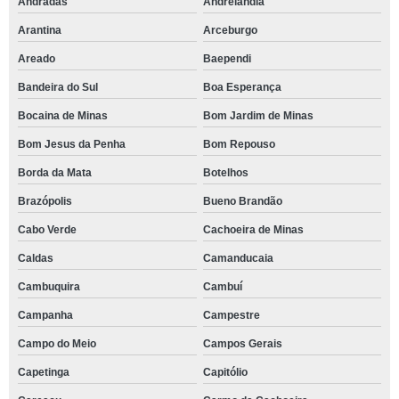
Andradas
Andrelândia
Arantina
Arceburgo
Areado
Baependi
Bandeira do Sul
Boa Esperança
Bocaina de Minas
Bom Jardim de Minas
Bom Jesus da Penha
Bom Repouso
Borda da Mata
Botelhos
Brazópolis
Bueno Brandão
Cabo Verde
Cachoeira de Minas
Caldas
Camanducaia
Cambuquira
Cambuí
Campanha
Campestre
Campo do Meio
Campos Gerais
Capetinga
Capitólio