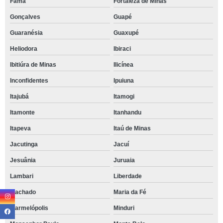
Fama
Fortaleza de Minas
Gonçalves
Guapé
Guaranésia
Guaxupé
Heliodora
Ibiraci
Ibitiúra de Minas
Ilicínea
Inconfidentes
Ipuiuna
Itajubá
Itamogi
Itamonte
Itanhandu
Itapeva
Itaú de Minas
Jacutinga
Jacuí
Jesuânia
Juruaia
Lambari
Liberdade
Machado
Maria da Fé
Marmelópolis
Minduri