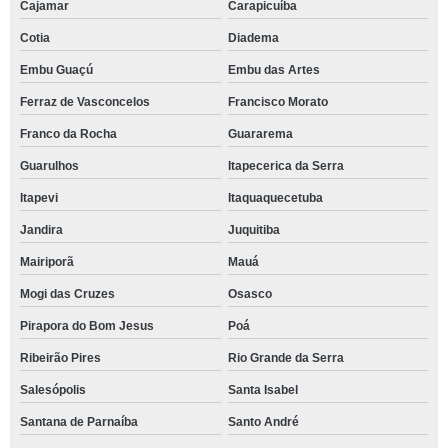
Cajamar
Carapicuíba
Cotia
Diadema
Embu Guaçú
Embu das Artes
Ferraz de Vasconcelos
Francisco Morato
Franco da Rocha
Guararema
Guarulhos
Itapecerica da Serra
Itapevi
Itaquaquecetuba
Jandira
Juquitiba
Mairiporã
Mauá
Mogi das Cruzes
Osasco
Pirapora do Bom Jesus
Poá
Ribeirão Pires
Rio Grande da Serra
Salesópolis
Santa Isabel
Santana de Parnaíba
Santo André