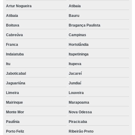
Artur Nogueira
Atibaia
Atibaia
Bauru
Boituva
Bragança Paulista
Cabreúva
Campinas
Franca
Hortolândia
Indaiatuba
Itapetininga
Itu
Itupeva
Jaboticabal
Jacareí
Jaguariúna
Jundiaí
Limeira
Louveira
Mairinque
Marapoama
Monte Mor
Nova Odessa
Paulínia
Piracicaba
Porto Feliz
Ribeirão Preto