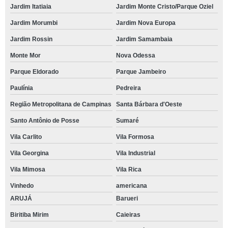
Jardim Itatiaia
Jardim Monte Cristo/Parque Oziel
Jardim Morumbi
Jardim Nova Europa
Jardim Rossin
Jardim Samambaia
Monte Mor
Nova Odessa
Parque Eldorado
Parque Jambeiro
Paulínia
Pedreira
Região Metropolitana de Campinas
Santa Bárbara d'Oeste
Santo Antônio de Posse
Sumaré
Vila Carlito
Vila Formosa
Vila Georgina
Vila Industrial
Vila Mimosa
Vila Rica
Vinhedo
americana
ARUJÁ
Barueri
Biritiba Mirim
Caieiras