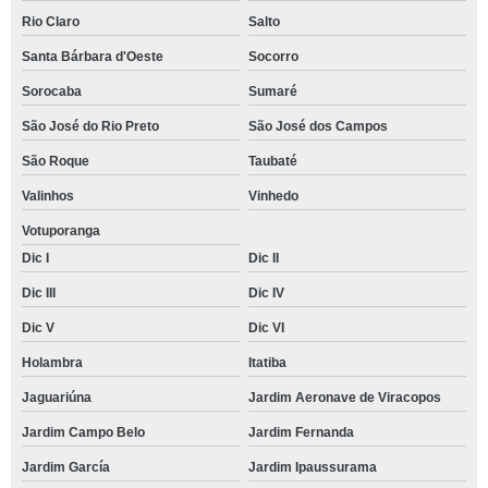
Rio Claro
Salto
Santa Bárbara d'Oeste
Socorro
Sorocaba
Sumaré
São José do Rio Preto
São José dos Campos
São Roque
Taubaté
Valinhos
Vinhedo
Votuporanga
Dic I
Dic II
Dic III
Dic IV
Dic V
Dic VI
Holambra
Itatiba
Jaguariúna
Jardim Aeronave de Viracopos
Jardim Campo Belo
Jardim Fernanda
Jardim García
Jardim Ipaussurama