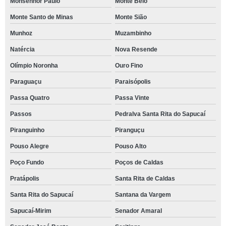
Monsenhor Paulo
Monte Belo
Monte Santo de Minas
Monte Sião
Munhoz
Muzambinho
Natércia
Nova Resende
Olímpio Noronha
Ouro Fino
Paraguaçu
Paraisópolis
Passa Quatro
Passa Vinte
Passos
Pedralva Santa Rita do Sapucaí
Piranguinho
Piranguçu
Pouso Alegre
Pouso Alto
Poço Fundo
Poços de Caldas
Pratápolis
Santa Rita de Caldas
Santa Rita do Sapucaí
Santana da Vargem
Sapucaí-Mirim
Senador Amaral