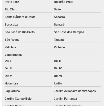
Porto Feliz
Ribeirão Preto
Rio Claro
Salto
Santa Bárbara d'Oeste
Socorro
Sorocaba
Sumaré
São José do Rio Preto
São José dos Campos
São Roque
Taubaté
Valinhos
Vinhedo
Votuporanga
Dic I
Dic II
Dic III
Dic IV
Dic V
Dic VI
Holambra
Itatiba
Jaguariúna
Jardim Aeronave de Viracopos
Jardim Campo Belo
Jardim Fernanda