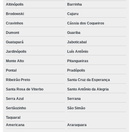
Altinópolis
Barrinha
Brodowski
Cajuru
Cravinhos
Cássia dos Coqueiros
Dumont
Guariba
Guatapará
Jaboticabal
Jardinópolis
Luís Antônio
Monte Alto
Pitangueiras
Pontal
Pradópolis
Ribeirão Preto
Santa Cruz da Esperança
Santa Rosa de Viterbo
Santo Antônio da Alegria
Serra Azul
Serrana
Sertãozinho
São Simão
Taquaral
Americana
Araraquara