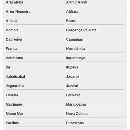
Araçatuba
Arthur Alvim
Artur Nogueira
Atibaia
Atibaia
Bauru
Boituva
Bragança Paulista
Cabreúva
Campinas
Franca
Hortolândia
Indaiatuba
Itapetininga
Itu
Itupeva
Jaboticabal
Jacareí
Jaguariúna
Jundiaí
Limeira
Louveira
Mairinque
Marapoama
Monte Mor
Nova Odessa
Paulínia
Piracicaba