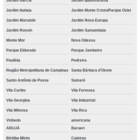
Jardim García
Jardim Ipaussurama
Jardim Itatiaia
Jardim Monte Cristo/Parque Oziel
Jardim Morumbi
Jardim Nova Europa
Jardim Rossin
Jardim Samambaia
Monte Mor
Nova Odessa
Parque Eldorado
Parque Jambeiro
Paulínia
Pedreira
Região Metropolitana de Campinas
Santa Bárbara d'Oeste
Santo Antônio de Posse
Sumaré
Vila Carlito
Vila Formosa
Vila Georgina
Vila Industrial
Vila Mimosa
Vila Rica
Vinhedo
americana
ARUJÁ
Barueri
Biritiba Mirim
Caieiras