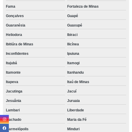
Fama
Fortaleza de Minas
Gonçalves
Guapé
Guaranésia
Guaxupé
Heliodora
Ibiraci
Ibitiúra de Minas
Ilicínea
Inconfidentes
Ipuiuna
Itajubá
Itamogi
Itamonte
Itanhandu
Itapeva
Itaú de Minas
Jacutinga
Jacuí
Jesuânia
Juruaia
Lambari
Liberdade
Machado
Maria da Fé
Marmelópolis
Minduri