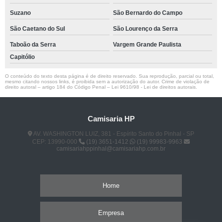
Suzano
São Bernardo do Campo
São Caetano do Sul
São Lourenço da Serra
Taboão da Serra
Vargem Grande Paulista
Capitólio
O conteúdo do texto desta página é de direito reservado. Sua reprodução, parcial ou total,
mesmo citando nossos links, é proibida sem a autorização do autor. Crime de violação de
direito autoral – artigo 184 do Código Penal –
Lei 9610/98 - Lei de direitos autorais
.
Camisaria HP
AV. WASHINGTON LUIZ, 381 - Espírito Santo do Pinhal - SP
CEP: 13990-000
(19) 3651-1412
(19) 99983-9963
camisariahppinhal@camisariahp.com.br
Home
Empresa