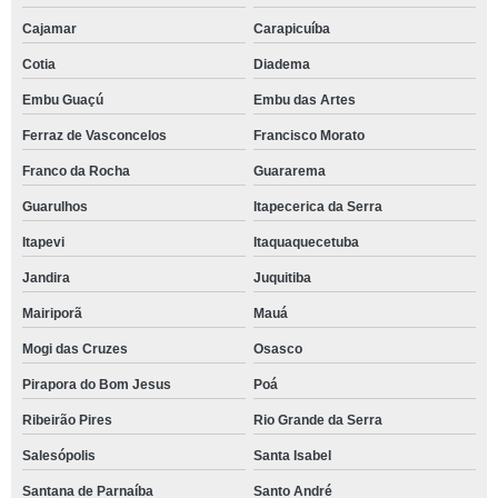
Cajamar
Carapicuíba
Cotia
Diadema
Embu Guaçú
Embu das Artes
Ferraz de Vasconcelos
Francisco Morato
Franco da Rocha
Guararema
Guarulhos
Itapecerica da Serra
Itapevi
Itaquaquecetuba
Jandira
Juquitiba
Mairiporã
Mauá
Mogi das Cruzes
Osasco
Pirapora do Bom Jesus
Poá
Ribeirão Pires
Rio Grande da Serra
Salesópolis
Santa Isabel
Santana de Parnaíba
Santo André