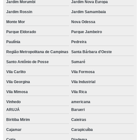
Jardim Morumbi
Jardim Nova Europa
Jardim Rossin
Jardim Samambaia
Monte Mor
Nova Odessa
Parque Eldorado
Parque Jambeiro
Paulínia
Pedreira
Região Metropolitana de Campinas
Santa Bárbara d'Oeste
Santo Antônio de Posse
Sumaré
Vila Carlito
Vila Formosa
Vila Georgina
Vila Industrial
Vila Mimosa
Vila Rica
Vinhedo
americana
ARUJÁ
Barueri
Biritiba Mirim
Caieiras
Cajamar
Carapicuíba
Cotia
Diadema