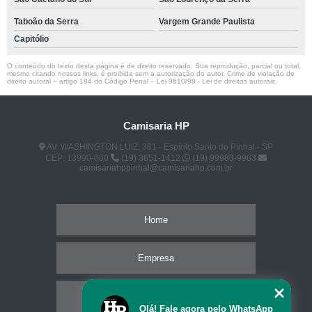
Taboão da Serra
Vargem Grande Paulista
Capitólio
O conteúdo do texto desta página é de direito reservado. Sua reprodução, parcial ou total,
mesmo citando nossos links, é proibida sem a autorização do autor. Crime de violação de
direito autoral – artigo 184 do Código Penal –
Lei 9610/98 - Lei de direitos autorais
.
Camisaria HP
AV. WASHINGTON LUIZ, 381 - Espírito Santo do Pinhal - SP
CEP: 13990-000
(19) 3651-1412
(19) 99983-9963
camisariahppinhal@camisariahp.com.br
Home
Empresa
Missão
Olá! Fale agora pelo WhatsApp