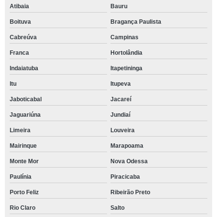
Atibaia
Bauru
Boituva
Bragança Paulista
Cabreúva
Campinas
Franca
Hortolândia
Indaiatuba
Itapetininga
Itu
Itupeva
Jaboticabal
Jacareí
Jaguariúna
Jundiaí
Limeira
Louveira
Mairinque
Marapoama
Monte Mor
Nova Odessa
Paulínia
Piracicaba
Porto Feliz
Ribeirão Preto
Rio Claro
Salto