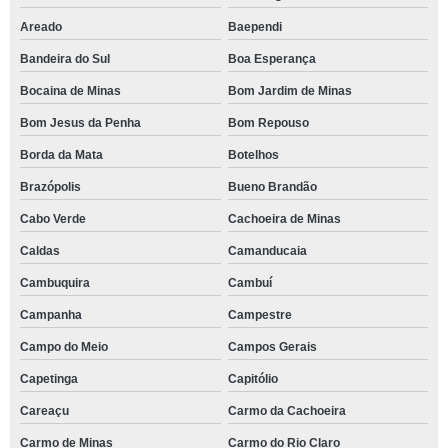
Areado
Baependi
Bandeira do Sul
Boa Esperança
Bocaina de Minas
Bom Jardim de Minas
Bom Jesus da Penha
Bom Repouso
Borda da Mata
Botelhos
Brazópolis
Bueno Brandão
Cabo Verde
Cachoeira de Minas
Caldas
Camanducaia
Cambuquira
Cambuí
Campanha
Campestre
Campo do Meio
Campos Gerais
Capetinga
Capitólio
Careaçu
Carmo da Cachoeira
Carmo de Minas
Carmo do Rio Claro