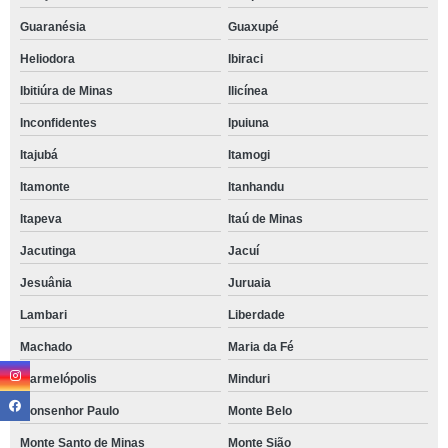
Guaranésia
Guaxupé
Heliodora
Ibiraci
Ibitiúra de Minas
Ilicínea
Inconfidentes
Ipuiuna
Itajubá
Itamogi
Itamonte
Itanhandu
Itapeva
Itaú de Minas
Jacutinga
Jacuí
Jesuânia
Juruaia
Lambari
Liberdade
Machado
Maria da Fé
Marmelópolis
Minduri
Monsenhor Paulo
Monte Belo
Monte Santo de Minas
Monte Sião