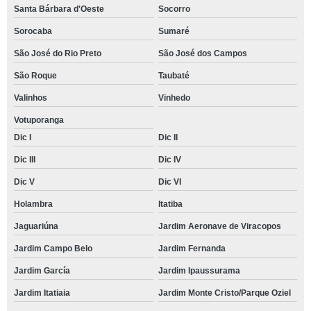
Santa Bárbara d'Oeste
Socorro
Sorocaba
Sumaré
São José do Rio Preto
São José dos Campos
São Roque
Taubaté
Valinhos
Vinhedo
Votuporanga
Dic I
Dic II
Dic III
Dic IV
Dic V
Dic VI
Holambra
Itatiba
Jaguariúna
Jardim Aeronave de Viracopos
Jardim Campo Belo
Jardim Fernanda
Jardim García
Jardim Ipaussurama
Jardim Itatiaia
Jardim Monte Cristo/Parque Oziel