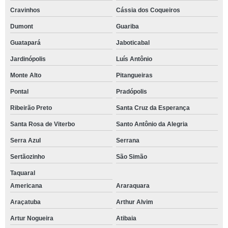
Cravinhos
Cássia dos Coqueiros
Dumont
Guariba
Guatapará
Jaboticabal
Jardinópolis
Luís Antônio
Monte Alto
Pitangueiras
Pontal
Pradópolis
Ribeirão Preto
Santa Cruz da Esperança
Santa Rosa de Viterbo
Santo Antônio da Alegria
Serra Azul
Serrana
Sertãozinho
São Simão
Taquaral
Americana
Araraquara
Araçatuba
Arthur Alvim
Artur Nogueira
Atibaia