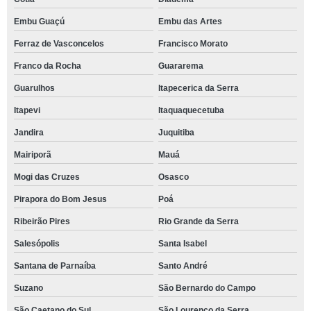
Embu Guaçú
Embu das Artes
Ferraz de Vasconcelos
Francisco Morato
Franco da Rocha
Guararema
Guarulhos
Itapecerica da Serra
Itapevi
Itaquaquecetuba
Jandira
Juquitiba
Mairiporã
Mauá
Mogi das Cruzes
Osasco
Pirapora do Bom Jesus
Poá
Ribeirão Pires
Rio Grande da Serra
Salesópolis
Santa Isabel
Santana de Parnaíba
Santo André
Suzano
São Bernardo do Campo
São Caetano do Sul
São Lourenço da Serra