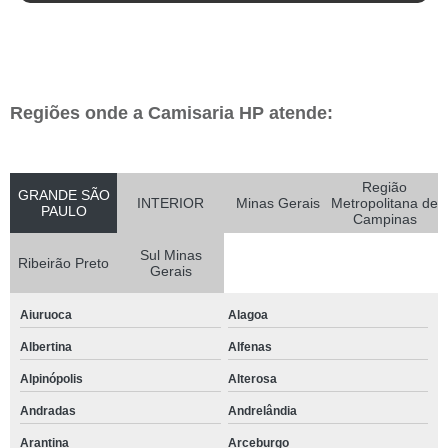
Regiões onde a Camisaria HP atende:
Região
GRANDE SÃO
INTERIOR
Minas Gerais
Metropolitana de
PAULO
Campinas
Sul Minas
Ribeirão Preto
Gerais
Aiuruoca
Alagoa
Albertina
Alfenas
Alpinópolis
Alterosa
Andradas
Andrelândia
Arantina
Arceburgo