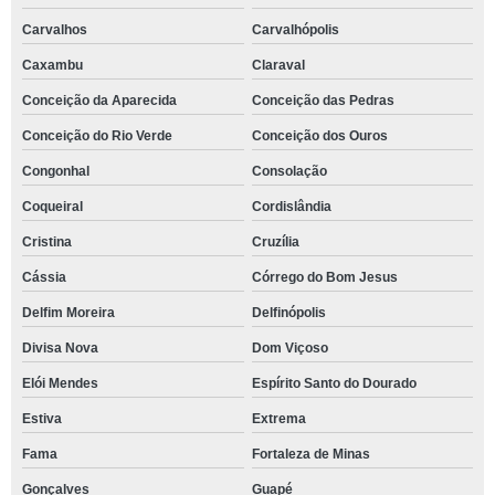
Carvalhos
Carvalhópolis
Caxambu
Claraval
Conceição da Aparecida
Conceição das Pedras
Conceição do Rio Verde
Conceição dos Ouros
Congonhal
Consolação
Coqueiral
Cordislândia
Cristina
Cruzília
Cássia
Córrego do Bom Jesus
Delfim Moreira
Delfinópolis
Divisa Nova
Dom Viçoso
Elói Mendes
Espírito Santo do Dourado
Estiva
Extrema
Fama
Fortaleza de Minas
Gonçalves
Guapé