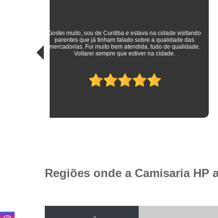
sitando
 das
Roupas sociais de excelente qualidade e preço mais do que
idade.
justo! Atendimento ímpar!
Regiões onde a Camisaria HP 