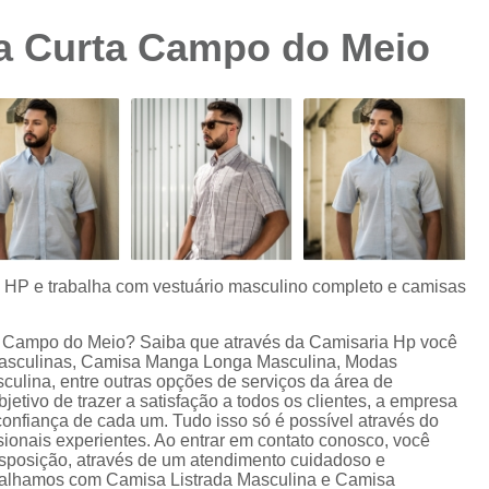
Camisa Preta Masculina
Camisa Slim 
a Curta Campo do Meio
Camisa Branca Plus Size
Camisa Jeans Ma
Camisa Manga Longa Plus Size Masculina
Camisa Social Branca Plus Size
Camisa Social Plus Size
Cam
Camisa Xadrez Masculina Plus Size
Camisa 
Camisa Masculina Manga Curta Slim Fit
Cam
Camisa Slim Fit
Camisa Slim Fit Luxo
C
s HP e trabalha com vestuário masculino completo e camisas
Camisa Social Masculina Slim Fit
Camisa S
a Campo do Meio? Saiba que através da Camisaria Hp você
Camisa Social Slim Fit Masculina
Camisa Su
Masculinas, Camisa Manga Longa Masculina, Modas
ulina, entre outras opções de serviços da área de
Camisa Branca Slim Masculina
tivo de trazer a satisfação a todos os clientes, a empresa
onfiança de cada um. Tudo isso só é possível através do
Camisa Jeans Slim Masculin
ionais experientes. Ao entrar em contato conosco, você
isposição, através de um atendimento cuidadoso e
Camisa Masculina Slim Fit Manga Lo
balhamos com Camisa Listrada Masculina e Camisa