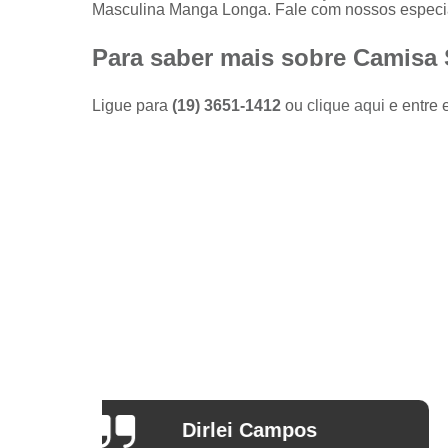
Masculina Manga Longa. Fale com nossos especia
Camisas
sociais
masculinas
Para saber mais sobre Camisa
preço
Fábricas
Ligue para
(19) 3651-1412
ou
clique aqui
e entre 
de camisas
Lojas de
modas
masculinas
Modas
masculinas
Roupa
masculina
Arthur Mello