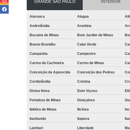
GRANDE SÃO PAULO
INTERIOR
Aiuruoca
Alagoa
Alb
Andrelândia
Arantina
Ar
Bocaina de Minas
Bom Jardim de Minas
Bo
Bueno Brandão
Cabo Verde
Ca
Campanha
Campestre
Ca
Carmo da Cachoeira
Carmo de Minas
Ca
Conceição da Aparecida
Conceição das Pedras
Co
Cordislândia
Cristina
Cru
Divisa Nova
Dom Viçoso
El
Fortaleza de Minas
Gonçalves
Gu
Ibitiúra de Minas
Ilicínea
Inc
Itanhandu
Itapeva
Ita
Lambari
Liberdade
Ma