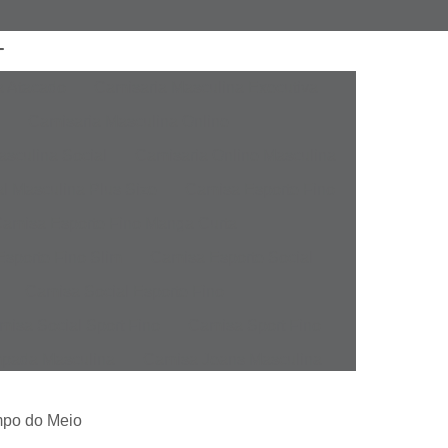
a Atacado
Camisaria Masculina Executiva
Camisaria Masculina Online
sculina Social
Camisaria Online Masculina
l Masculina Plus Size
Camisa Esporte Fino
amisa Esporte Fino Manga Curta
sporte Fino Slim
Camisa Esporte Social
Camisa Social Esporte Fino
misa Social Sport Fino
Camisa Sport Fino
pada Masculina
Camisa Jeans Masculina
Masculina
Camisa Manga Longa Masculina
mpo do Meio
tampada
Camisa Masculina Manga Longa