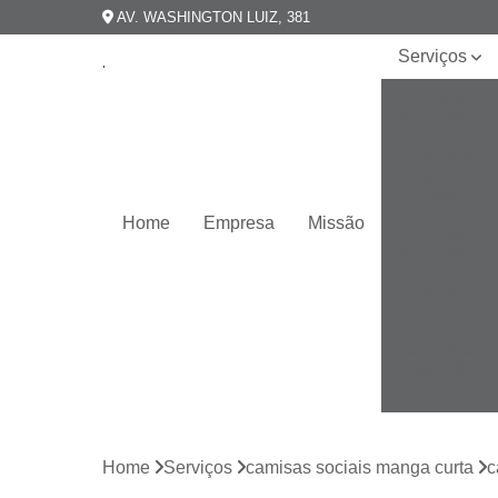
AV. WASHINGTON LUIZ, 381
Serviços
Camisarias
masculinas
Camisas
esporte
fino
Home
Empresa
Missão
Camisas
masculinas
Camisas
plus size
Camisas
slim fit
Camisas
slim
masculina
Home
Serviços
camisas sociais manga curta
c
Camisas