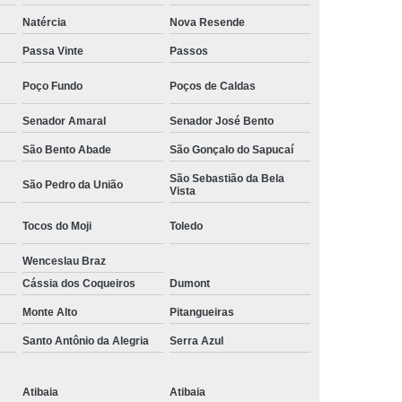
Camisa Social Masculina Manga Curta Preço
Natércia
Nova Resende
Preço
Camisa Social Masculina Preço
Passa Vinte
Passos
Camisa Social Masculina Slim Preço
Poço Fundo
Poços de Caldas
Preço
Camisa Social Fábrica
Senador Amaral
Senador José Bento
ial
Fábrica Camisa Social
São Bento Abade
São Gonçalo do Sapucaí
 Camisa Masculina
Fábrica de Camisa Social
São Sebastião da Bela
São Pedro da União
Vista
Fábrica de Camisa Social Masculina
Tocos do Moji
Toledo
em
Loja de Fábrica Camisa Social
Wenceslau Braz
Masculina
Loja de Moda Masculina Online
Cássia dos Coqueiros
Dumont
 Masculina
Loja Moda Masculina Executivo
Monte Alto
Pitangueiras
culina Social
Loja Virtual Moda Masculina
Santo Antônio da Alegria
Serra Azul
Masculina
Moda Básica Masculina
ans Masculina
Moda Masculina
Atibaia
Atibaia