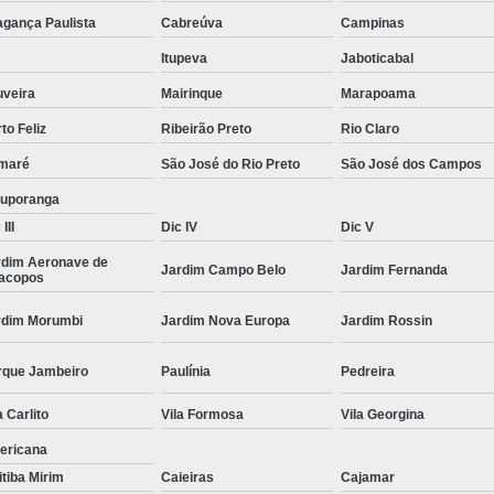
Moda Masculina Camisa
Moda Masculina C
agança Paulista
Cabreúva
Campinas
Moda Masculina Inverno
Moda Mascul
Itupeva
Jaboticabal
Moda Social Masculina
Roupas Elegantes
uveira
Mairinque
Marapoama
to Feliz
Ribeirão Preto
Rio Claro
Roupas Masculinas
Roupas Masculinas 
maré
São José do Rio Preto
São José dos Campos
Roupas Masculinas Estilosas
tuporanga
Roupas Masculinas no Atacado
III
Dic IV
Dic V
Roupas Masculinas Plus Size
Roupas Masc
rdim Aeronave de
Jardim Campo Belo
Jardim Fernanda
racopos
rdim Morumbi
Jardim Nova Europa
Jardim Rossin
rque Jambeiro
Paulínia
Pedreira
a Carlito
Vila Formosa
Vila Georgina
ericana
itiba Mirim
Caieiras
Cajamar