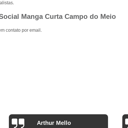
Camisa Slim com Elastano Masculina
listas.
Camisa Social Masculina Slim Branca
 Social Manga Curta Campo do Meio
Camisa Social Preta Masculina Slim
em contato por email.
Camisa Branca Social
Camisa Branca S
Camisa Social Branca Manga Curta
Camisa Social Branca Slim
Camisa Social Manga Longa Branca
Camisa Social Masculina Branca Mang
Camisa Branca Masculina Social Preço
Camisa Branca Social Preço
Cami
Camisa Social Branca Masculina Slim
Camisa Social Branca Slim Fit Preço
Ana Eudóxia Cesário de
Camisa Social Manga
Camargo