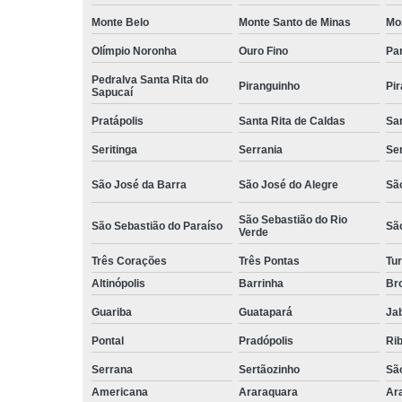
Monte Belo
Monte Santo de Minas
Mo
Olímpio Noronha
Ouro Fino
Pa
Pedralva Santa Rita do
Piranguinho
Pi
Sapucaí
Pratápolis
Santa Rita de Caldas
San
Seritinga
Serrania
Se
São José da Barra
São José do Alegre
São
São Sebastião do Rio
São Sebastião do Paraíso
Sã
Verde
Três Corações
Três Pontas
Tur
Altinópolis
Barrinha
Br
Guariba
Guatapará
Jab
Pontal
Pradópolis
Rib
Serrana
Sertãozinho
Sã
Americana
Araraquara
Ar