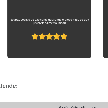
Camisa Social Masculina 
Camisa Social Masculina Branca Preç
Camisa Listrada Masculina Social
Camisa L
As melhores camisas que vestem meus filhos desde a
adolescência até os dias atuais em que trabalham como
Camisa Social Listrada
Camis
advogados. Parabéns à toda equipe da Camisaria HP!
Camisa Social Listrada Masculin
Camisa Social Listrada Preta e Branca
Camisa Social Manga Longa Listrada
Camisa Social Masculina Listrada Preto e Bra
Camisa Social de Manga Curta
Camisa Social Manga Curta
Ca
Camisa Social Manga Curta Estampada
atende:
Camisa Social Manga Curta Preta
Camisa Social Preta Manga Curta
Camisa Manga Longa Masculina Soc
Região Metropolitana de