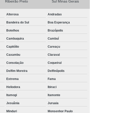
Ribeirão Preto
Sul Minas Gerais
Camisa Masculina Social Manga Longa
Alterosa
Andradas
Camisa Social Manga Longa
Bandeira do Sul
Boa Esperança
a
Camisa Social Manga Longa Preta
Botelhos
Brazópolis
Camisa Social Masculina Preta Manga Longa
Cambuquira
Cambuí
Camisa a Rigor Social Masculina
Capitólio
Careaçu
misa Social Branca Masculina
Caxambu
Claraval
a
Camisa Social Jeans Masculina
Consolação
Coqueiral
misa Social Masculina a Rigor
Delfim Moreira
Delfinópolis
Camisa Social Masculina Manga Curta
Extrema
Fama
Camisa Social Masculina Slim
Heliodora
Ibiraci
a Manga Longa Social Masculina Preço
Itamogi
Itamonte
misa Social Branca Masculina Preço
Jesuânia
Juruaia
o
Camisa Social Jeans Masculina Preço
Minduri
Monsenhor Paulo