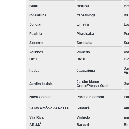
Bauru
Boituva
Br
Indaiatuba
Itapetininga
Itu
Jundiaí
Limeira
Lo
Paulínia
Piracicaba
Por
Socorro
Sorocaba
Su
Valinhos
Vinhedo
Vo
Dic I
Dic II
Dic 
Ja
Itatiba
Jaguariúna
Vi
Jardim Monte
Jardim Itatiaia
Ja
Cristo/Parque Oziel
Nova Odessa
Parque Eldorado
Pa
Santo Antônio de Posse
Sumaré
Vil
Vila Rica
Vinhedo
am
ARUJÁ
Barueri
Bir