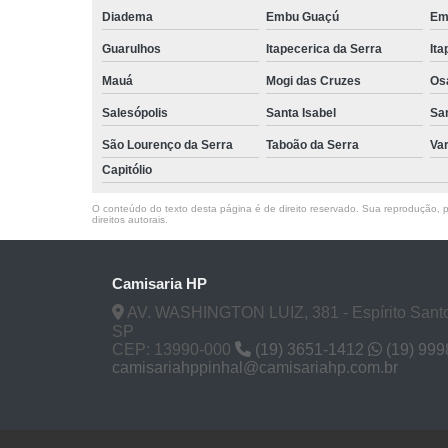
Diadema
Embu Guaçú
Em
Guarulhos
Itapecerica da Serra
Ita
Mauá
Mogi das Cruzes
Os
Salesópolis
Santa Isabel
Sa
São Lourenço da Serra
Taboão da Serra
Va
Capitólio
O conteúdo do texto desta página é de direito reservado. Sua reprodução, pa
direitos autorais
.
Camisaria HP
AV. WASHINGTON LUIZ, 381 - Espírito Santo
SP
CEP: 13990-000
(19) 3651-1412
(19) 99
camisariahppinhal@camisariahp.com.br