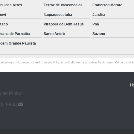
bu das Artes
Ferraz de Vasconcelos
Francisco Morato
pevi
Itaquaquecetuba
Jandira
asco
Pirapora do Bom Jesus
Poá
ntana de Parnaíba
Santo André
Suzano
rgem Grande Paulista
rcial ou total, mesmo citando nossos links, é proibida sem a autorização do autor. Crime de viol
H
 do Pinhal -
983-9963