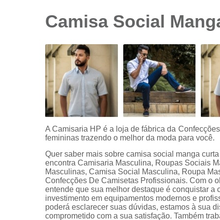
sociais
branca
Camisa Social Mang
Camisas
sociais
branca
preço
Camisas
sociais
listradas
Camisas
sociais
manga
A Camisaria HP é a loja de fábrica da Confecçõe
curta
femininas trazendo o melhor da moda para você.
Camisas
Quer saber mais sobre camisa social manga curt
sociais
encontra Camisaria Masculina, Roupas Sociais 
manga
Masculinas, Camisa Social Masculina, Roupa Masc
longa
Confecções De Camisetas Profissionais. Com o obje
entende que sua melhor destaque é conquistar a c
Camisas
investimento em equipamentos modernos e profiss
sociais
poderá esclarecer suas dúvidas, estamos à sua d
masculinas
comprometido com a sua satisfação. Também tra