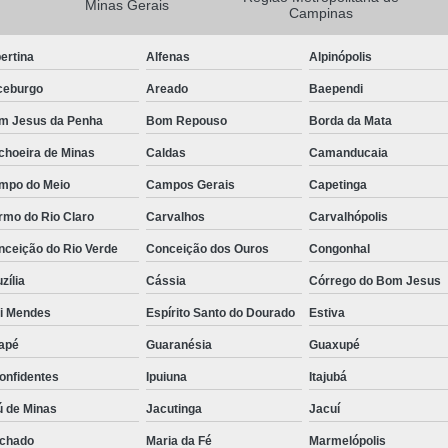
Minas Gerais
Campinas
Camisa Masculina Manga Longa Social
ertina
Alfenas
Alpinópolis
Camisa Social de Manga Longa
ceburgo
Areado
Baependi
Camisa Social Manga Longa Masculin
m Jesus da Penha
Bom Repouso
Borda da Mata
Camisa Social Masculina Manga Longa Lisa
choeira de Minas
Caldas
Camanducaia
Camisa Social Preta Manga Longa
mpo do Meio
Campos Gerais
Capetinga
Camisa Masculina Social
Ca
rmo do Rio Claro
Carvalhos
Carvalhópolis
Camisa Social Estampada Masculin
nceição do Rio Verde
Conceição dos Ouros
Congonhal
Camisa Social Masculina
Ca
zília
Cássia
Córrego do Bom Jesus
Camisa Social Masculina Estampada
ói Mendes
Espírito Santo do Dourado
Estiva
Camisa Social Masculina Preta
apé
Guaranésia
Guaxupé
Camisa Social Preta Masculina
Camis
onfidentes
Ipuiuna
Itajubá
Camisa Masculina Social Preço
Ca
ú de Minas
Jacutinga
Jacuí
Camisa Social Estampada Masculina Preç
chado
Maria da Fé
Marmelópolis