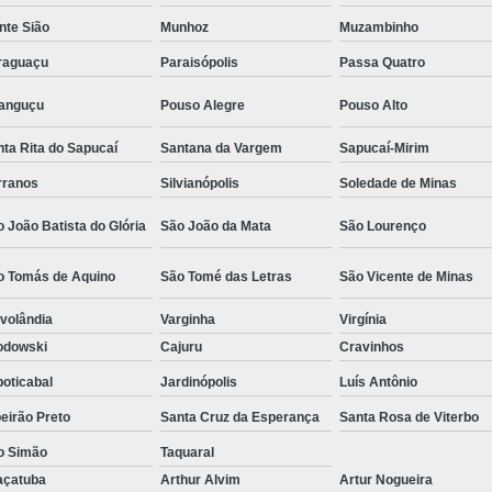
Camisa Social Masculina Estampada Preço
nte Sião
Munhoz
Muzambinho
Camisa Social Masculina Manga Longa 
raguaçu
Paraisópolis
Passa Quatro
Camisa Social Masculina Preta Preço
ranguçu
Pouso Alegre
Pouso Alto
Camisa Social Preta Masculina 
ta Rita do Sapucaí
Santana da Vargem
Sapucaí-Mirim
Fábrica Camisa Masculina Soc
rranos
Silvianópolis
Soledade de Minas
Fábrica Camisa Social Masculina
Fábrica de
 João Batista do Glória
São João da Mata
São Lourenço
Fábrica de Camisa Social de Homem
o Tomás de Aquino
São Tomé das Letras
São Vicente de Minas
Fábrica de Camisa Social para Hom
volândia
Varginha
Virgínia
Loja com Moda Masculina
Loja de Moda 
odowski
Cajuru
Cravinhos
Loja Executivo Moda Masculina
Loja Moda
oticabal
Jardinópolis
Luís Antônio
Loja Moda Masculina Online
Loja Moda Mas
eirão Preto
Santa Cruz da Esperança
Santa Rosa de Viterbo
Moda Masculina Loja
Moda Atual 
o Simão
Taquaral
Moda Casual Masculina
Moda Je
açatuba
Arthur Alvim
Artur Nogueira