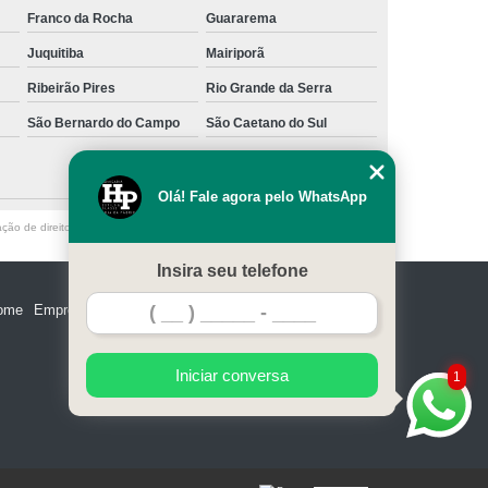
Franco da Rocha
Guararema
Juquitiba
Mairiporã
Ribeirão Pires
Rio Grande da Serra
São Bernardo do Campo
São Caetano do Sul
Olá! Fale agora pelo WhatsApp
ação de direito autoral – artigo 184 do Código Penal –
Lei 9610/98 - Lei de
Insira seu telefone
ome
Empresa
Missão
Serviços
Contato
Mapa do site
Iniciar conversa
1