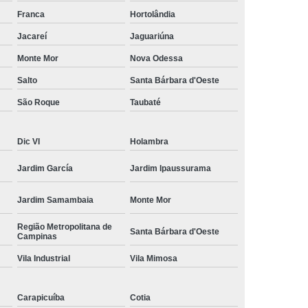
amisa Social
Moda Masculina Esporte Fino
Franca
Hortolândia
ina Social
Moda Plus Size Masculina
Jacareí
Jaguariúna
 Masculinas
Roupas Estilosas Masculinas
Monte Mor
Nova Odessa
Salto
Santa Bárbara d'Oeste
da Moda
Roupas Masculinas Esporte Fino
São Roque
Taubaté
Roupas Masculinas na Moda
Roupas Masculinas para Revenda
Dic VI
Holambra
ulinas Social
Roupas Sociais Masculinas
Jardim García
Jardim Ipaussurama
Jardim Samambaia
Monte Mor
Região Metropolitana de
Santa Bárbara d'Oeste
Campinas
Vila Industrial
Vila Mimosa
Carapicuíba
Cotia