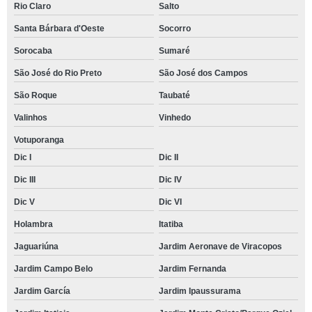
Rio Claro
Salto
Santa Bárbara d'Oeste
Socorro
Sorocaba
Sumaré
São José do Rio Preto
São José dos Campos
São Roque
Taubaté
Valinhos
Vinhedo
Votuporanga
Dic I
Dic II
Dic III
Dic IV
Dic V
Dic VI
Holambra
Itatiba
Jaguariúna
Jardim Aeronave de Viracopos
Jardim Campo Belo
Jardim Fernanda
Jardim García
Jardim Ipaussurama