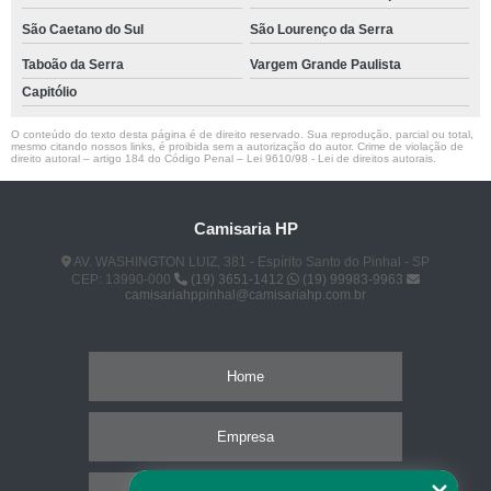
São Caetano do Sul
São Lourenço da Serra
Taboão da Serra
Vargem Grande Paulista
Capitólio
O conteúdo do texto desta página é de direito reservado. Sua reprodução, parcial ou total,
mesmo citando nossos links, é proibida sem a autorização do autor. Crime de violação de
direito autoral – artigo 184 do Código Penal –
Lei 9610/98 - Lei de direitos autorais
.
Camisaria HP
AV. WASHINGTON LUIZ, 381 - Espírito Santo do Pinhal - SP
CEP: 13990-000
(19) 3651-1412
(19) 99983-9963
camisariahppinhal@camisariahp.com.br
Home
Empresa