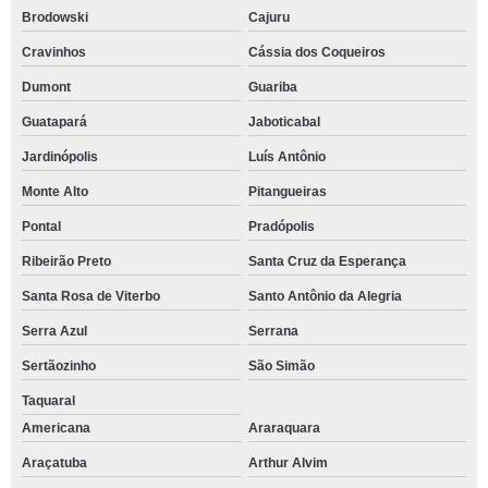
Brodowski
Cajuru
Cravinhos
Cássia dos Coqueiros
Dumont
Guariba
Guatapará
Jaboticabal
Jardinópolis
Luís Antônio
Monte Alto
Pitangueiras
Pontal
Pradópolis
Ribeirão Preto
Santa Cruz da Esperança
Santa Rosa de Viterbo
Santo Antônio da Alegria
Serra Azul
Serrana
Sertãozinho
São Simão
Taquaral
Americana
Araraquara
Araçatuba
Arthur Alvim