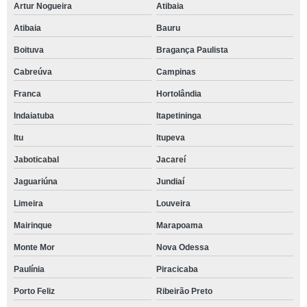
Artur Nogueira
Atibaia
Atibaia
Bauru
Boituva
Bragança Paulista
Cabreúva
Campinas
Franca
Hortolândia
Indaiatuba
Itapetininga
Itu
Itupeva
Jaboticabal
Jacareí
Jaguariúna
Jundiaí
Limeira
Louveira
Mairinque
Marapoama
Monte Mor
Nova Odessa
Paulínia
Piracicaba
Porto Feliz
Ribeirão Preto