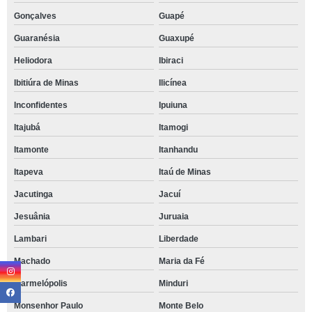
Gonçalves
Guapé
Guaranésia
Guaxupé
Heliodora
Ibiraci
Ibitiúra de Minas
Ilicínea
Inconfidentes
Ipuiuna
Itajubá
Itamogi
Itamonte
Itanhandu
Itapeva
Itaú de Minas
Jacutinga
Jacuí
Jesuânia
Juruaia
Lambari
Liberdade
Machado
Maria da Fé
Marmelópolis
Minduri
Monsenhor Paulo
Monte Belo