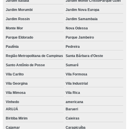
Jardim Itatiaia
Jardim Monte Cristo/Parque Oziel
Jardim Morumbi
Jardim Nova Europa
Jardim Rossin
Jardim Samambaia
Monte Mor
Nova Odessa
Parque Eldorado
Parque Jambeiro
Paulínia
Pedreira
Região Metropolitana de Campinas
Santa Bárbara d'Oeste
Santo Antônio de Posse
Sumaré
Vila Carlito
Vila Formosa
Vila Georgina
Vila Industrial
Vila Mimosa
Vila Rica
Vinhedo
americana
ARUJÁ
Barueri
Biritiba Mirim
Caieiras
Cajamar
Carapicuíba