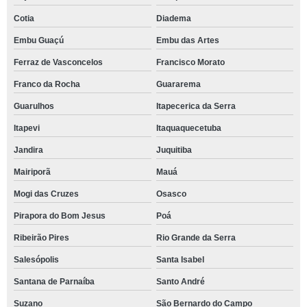
Cotia
Diadema
Embu Guaçú
Embu das Artes
Ferraz de Vasconcelos
Francisco Morato
Franco da Rocha
Guararema
Guarulhos
Itapecerica da Serra
Itapevi
Itaquaquecetuba
Jandira
Juquitiba
Mairiporã
Mauá
Mogi das Cruzes
Osasco
Pirapora do Bom Jesus
Poá
Ribeirão Pires
Rio Grande da Serra
Salesópolis
Santa Isabel
Santana de Parnaíba
Santo André
Suzano
São Bernardo do Campo