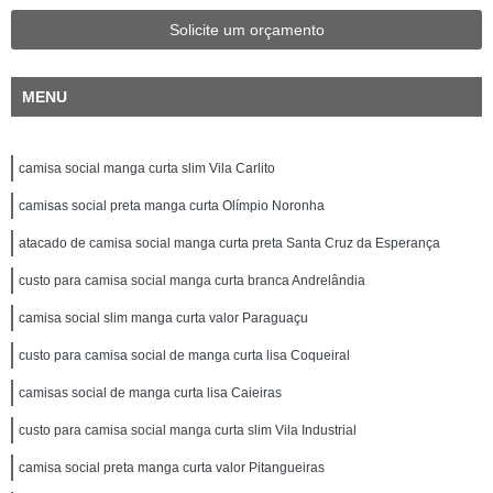
Solicite um orçamento
MENU
camisa social manga curta slim Vila Carlito
camisas social preta manga curta Olímpio Noronha
atacado de camisa social manga curta preta Santa Cruz da Esperança
custo para camisa social manga curta branca Andrelândia
camisa social slim manga curta valor Paraguaçu
custo para camisa social de manga curta lisa Coqueiral
camisas social de manga curta lisa Caieiras
custo para camisa social manga curta slim Vila Industrial
camisa social preta manga curta valor Pitangueiras