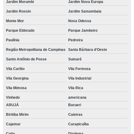
Jardim Morumbi
Jardim Nova Europa
Jardim Rossin
Jardim Samambaia
Monte Mor
Nova Odessa
Parque Eldorado
Parque Jambeiro
Paulínia
Pedreira
Região Metropolitana de Campinas
Santa Bárbara d'Oeste
Santo Antônio de Posse
Sumaré
Vila Carlito
Vila Formosa
Vila Georgina
Vila Industrial
Vila Mimosa
Vila Rica
Vinhedo
americana
ARUJÁ
Barueri
Biritiba Mirim
Caieiras
Cajamar
Carapicuíba
Cotia
Diadema