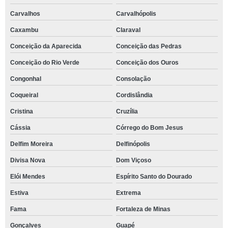
Carvalhos
Carvalhópolis
Caxambu
Claraval
Conceição da Aparecida
Conceição das Pedras
Conceição do Rio Verde
Conceição dos Ouros
Congonhal
Consolação
Coqueiral
Cordislândia
Cristina
Cruzília
Cássia
Córrego do Bom Jesus
Delfim Moreira
Delfinópolis
Divisa Nova
Dom Viçoso
Elói Mendes
Espírito Santo do Dourado
Estiva
Extrema
Fama
Fortaleza de Minas
Gonçalves
Guapé