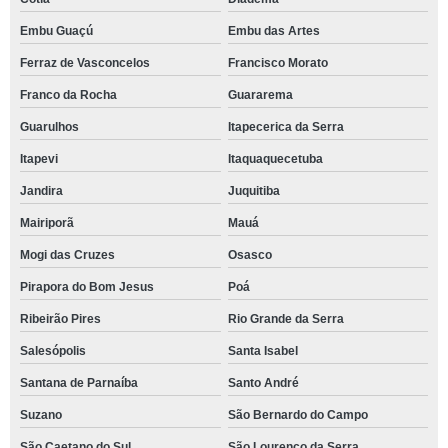
Embu Guaçú
Embu das Artes
Ferraz de Vasconcelos
Francisco Morato
Franco da Rocha
Guararema
Guarulhos
Itapecerica da Serra
Itapevi
Itaquaquecetuba
Jandira
Juquitiba
Mairiporã
Mauá
Mogi das Cruzes
Osasco
Pirapora do Bom Jesus
Poá
Ribeirão Pires
Rio Grande da Serra
Salesópolis
Santa Isabel
Santana de Parnaíba
Santo André
Suzano
São Bernardo do Campo
São Caetano do Sul
São Lourenço da Serra