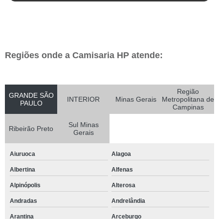
Regiões onde a Camisaria HP atende:
Região
GRANDE SÃO
INTERIOR
Minas Gerais
Metropolitana de
PAULO
Campinas
Sul Minas
Ribeirão Preto
Gerais
Aiuruoca
Alagoa
Albertina
Alfenas
Alpinópolis
Alterosa
Andradas
Andrelândia
Arantina
Arceburgo