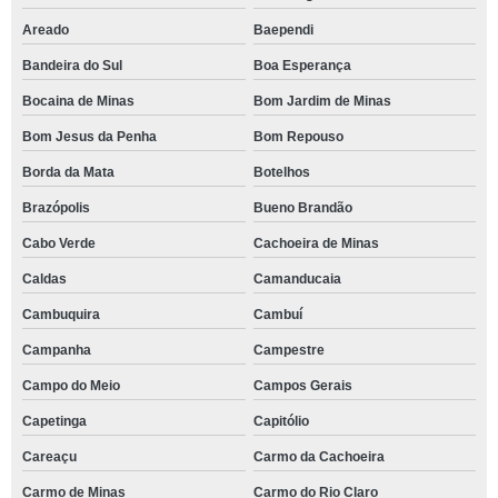
Areado
Baependi
Bandeira do Sul
Boa Esperança
Bocaina de Minas
Bom Jardim de Minas
Bom Jesus da Penha
Bom Repouso
Borda da Mata
Botelhos
Brazópolis
Bueno Brandão
Cabo Verde
Cachoeira de Minas
Caldas
Camanducaia
Cambuquira
Cambuí
Campanha
Campestre
Campo do Meio
Campos Gerais
Capetinga
Capitólio
Careaçu
Carmo da Cachoeira
Carmo de Minas
Carmo do Rio Claro