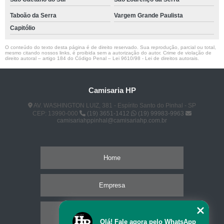
Taboão da Serra
Vargem Grande Paulista
Capitólio
O conteúdo do texto desta página é de direito reservado. Sua reprodução, parcial ou total,
mesmo citando nossos links, é proibida sem a autorização do autor. Crime de violação de
direito autoral – artigo 184 do Código Penal –
Lei 9610/98 - Lei de direitos autorais
.
Camisaria HP
AV. WASHINGTON LUIZ, 381 - Espírito Santo do Pinhal - SP
CEP: 13990-000
(19) 3651-1412
(19) 99983-9963
camisariahppinhal@camisariahp.com.br
Home
Empresa
Missão
Olá! Fale agora pelo WhatsApp