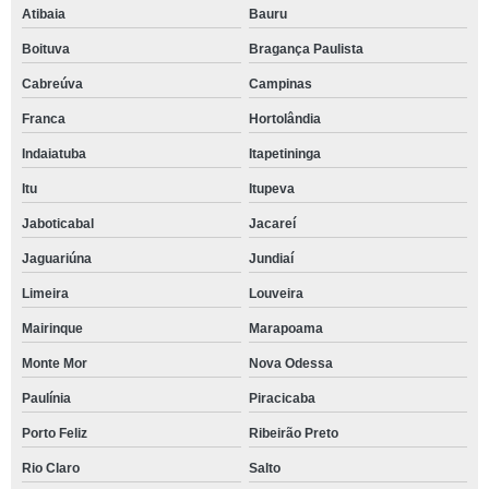
Atibaia
Bauru
Boituva
Bragança Paulista
Cabreúva
Campinas
Franca
Hortolândia
Indaiatuba
Itapetininga
Itu
Itupeva
Jaboticabal
Jacareí
Jaguariúna
Jundiaí
Limeira
Louveira
Mairinque
Marapoama
Monte Mor
Nova Odessa
Paulínia
Piracicaba
Porto Feliz
Ribeirão Preto
Rio Claro
Salto