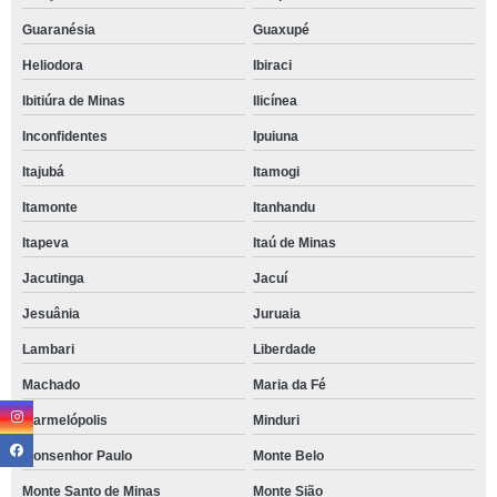
Guaranésia
Guaxupé
Heliodora
Ibiraci
Ibitiúra de Minas
Ilicínea
Inconfidentes
Ipuiuna
Itajubá
Itamogi
Itamonte
Itanhandu
Itapeva
Itaú de Minas
Jacutinga
Jacuí
Jesuânia
Juruaia
Lambari
Liberdade
Machado
Maria da Fé
Marmelópolis
Minduri
Monsenhor Paulo
Monte Belo
Monte Santo de Minas
Monte Sião