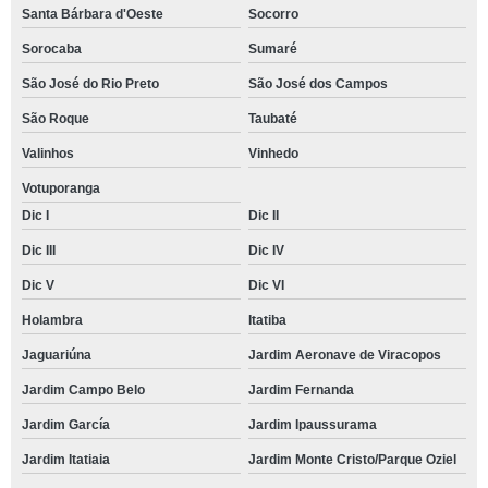
Santa Bárbara d'Oeste
Socorro
Sorocaba
Sumaré
São José do Rio Preto
São José dos Campos
São Roque
Taubaté
Valinhos
Vinhedo
Votuporanga
Dic I
Dic II
Dic III
Dic IV
Dic V
Dic VI
Holambra
Itatiba
Jaguariúna
Jardim Aeronave de Viracopos
Jardim Campo Belo
Jardim Fernanda
Jardim García
Jardim Ipaussurama
Jardim Itatiaia
Jardim Monte Cristo/Parque Oziel