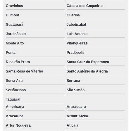
Cravinhos
Cássia dos Coqueiros
Dumont
Guariba
Guatapará
Jaboticabal
Jardinópolis
Luís Antônio
Monte Alto
Pitangueiras
Pontal
Pradópolis
Ribeirão Preto
Santa Cruz da Esperança
Santa Rosa de Viterbo
Santo Antônio da Alegria
Serra Azul
Serrana
Sertãozinho
São Simão
Taquaral
Americana
Araraquara
Araçatuba
Arthur Alvim
Artur Nogueira
Atibaia