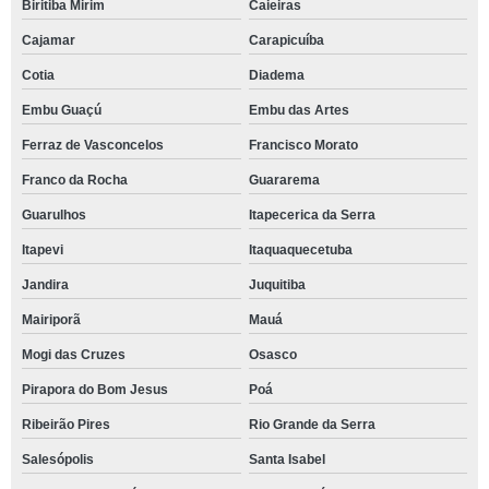
Biritiba Mirim
Caieiras
Cajamar
Carapicuíba
Cotia
Diadema
Embu Guaçú
Embu das Artes
Ferraz de Vasconcelos
Francisco Morato
Franco da Rocha
Guararema
Guarulhos
Itapecerica da Serra
Itapevi
Itaquaquecetuba
Jandira
Juquitiba
Mairiporã
Mauá
Mogi das Cruzes
Osasco
Pirapora do Bom Jesus
Poá
Ribeirão Pires
Rio Grande da Serra
Salesópolis
Santa Isabel