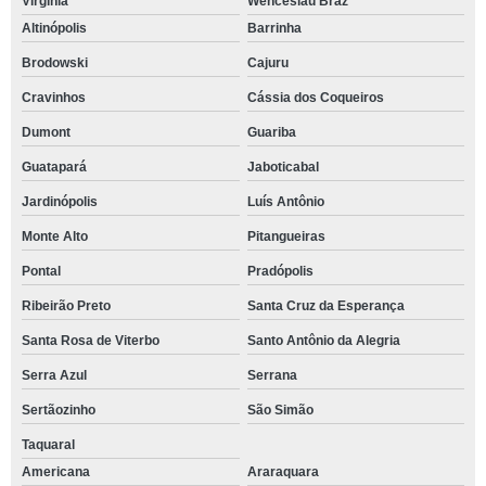
Virgínia
Wenceslau Braz
Altinópolis
Barrinha
Brodowski
Cajuru
Cravinhos
Cássia dos Coqueiros
Dumont
Guariba
Guatapará
Jaboticabal
Jardinópolis
Luís Antônio
Monte Alto
Pitangueiras
Pontal
Pradópolis
Ribeirão Preto
Santa Cruz da Esperança
Santa Rosa de Viterbo
Santo Antônio da Alegria
Serra Azul
Serrana
Sertãozinho
São Simão
Taquaral
Americana
Araraquara