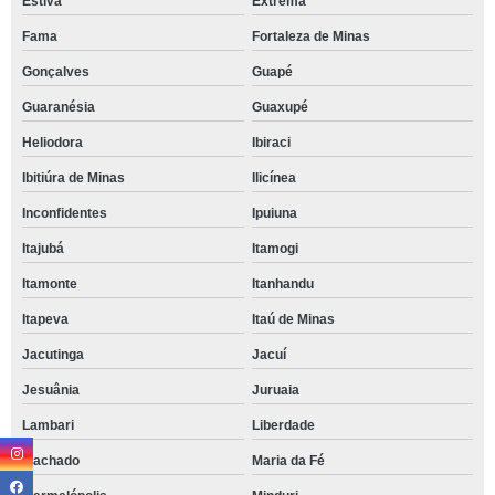
Estiva
Extrema
Fama
Fortaleza de Minas
Gonçalves
Guapé
Guaranésia
Guaxupé
Heliodora
Ibiraci
Ibitiúra de Minas
Ilicínea
Inconfidentes
Ipuiuna
Itajubá
Itamogi
Itamonte
Itanhandu
Itapeva
Itaú de Minas
Jacutinga
Jacuí
Jesuânia
Juruaia
Lambari
Liberdade
Machado
Maria da Fé