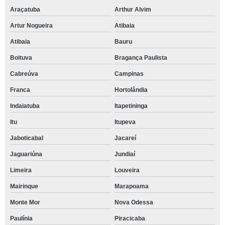
Araçatuba
Arthur Alvim
Artur Nogueira
Atibaia
Atibaia
Bauru
Boituva
Bragança Paulista
Cabreúva
Campinas
Franca
Hortolândia
Indaiatuba
Itapetininga
Itu
Itupeva
Jaboticabal
Jacareí
Jaguariúna
Jundiaí
Limeira
Louveira
Mairinque
Marapoama
Monte Mor
Nova Odessa
Paulínia
Piracicaba