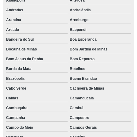
Alpinópolis
Alterosa
Andradas
Andrelândia
Arantina
Arceburgo
Areado
Baependi
Bandeira do Sul
Boa Esperança
Bocaina de Minas
Bom Jardim de Minas
Bom Jesus da Penha
Bom Repouso
Borda da Mata
Botelhos
Brazópolis
Bueno Brandão
Cabo Verde
Cachoeira de Minas
Caldas
Camanducaia
Cambuquira
Cambuí
Campanha
Campestre
Campo do Meio
Campos Gerais