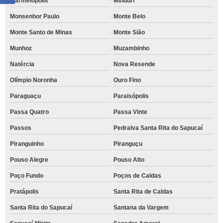
Marmelópolis
Minduri
Monsenhor Paulo
Monte Belo
Monte Santo de Minas
Monte Sião
Munhoz
Muzambinho
Natércia
Nova Resende
Olímpio Noronha
Ouro Fino
Paraguaçu
Paraisópolis
Passa Quatro
Passa Vinte
Passos
Pedralva Santa Rita do Sapucaí
Piranguinho
Piranguçu
Pouso Alegre
Pouso Alto
Poço Fundo
Poços de Caldas
Pratápolis
Santa Rita de Caldas
Santa Rita do Sapucaí
Santana da Vargem