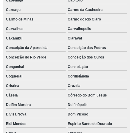
Capetinga
Capitólio
Careaçu
Carmo da Cachoeira
Carmo de Minas
Carmo do Rio Claro
Carvalhos
Carvalhópolis
Caxambu
Claraval
Conceição da Aparecida
Conceição das Pedras
Conceição do Rio Verde
Conceição dos Ouros
Congonhal
Consolação
Coqueiral
Cordislândia
Cristina
Cruzília
Cássia
Córrego do Bom Jesus
Delfim Moreira
Delfinópolis
Divisa Nova
Dom Viçoso
Elói Mendes
Espírito Santo do Dourado