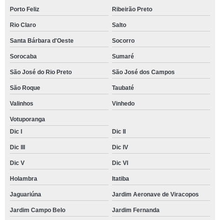
Porto Feliz
Ribeirão Preto
Rio Claro
Salto
Santa Bárbara d'Oeste
Socorro
Sorocaba
Sumaré
São José do Rio Preto
São José dos Campos
São Roque
Taubaté
Valinhos
Vinhedo
Votuporanga
Dic I
Dic II
Dic III
Dic IV
Dic V
Dic VI
Holambra
Itatiba
Jaguariúna
Jardim Aeronave de Viracopos
Jardim Campo Belo
Jardim Fernanda