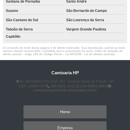
Santana de Parnaíba
Santo André
Suzano
São Bernardo do Campo
São Caetano do Sul
São Lourenço da Serra
Taboão da Serra
Vargem Grande Paulista
Capitólio
O conteúdo do texto desta página é de direito reservado. Sua reprodução, parcial ou total,
mesmo citando nossos links, é proibida sem a autorização do autor. Crime de violação de
direito autoral – artigo 184 do Código Penal –
Lei 9610/98 - Lei de direitos autorais
.
Camisaria HP
AV. WASHINGTON LUIZ, 381 - Espírito Santo do Pinhal - SP
CEP: 13990-000
(19) 3651-1412
(19) 99983-9963
camisariahppinhal@camisariahp.com.br
Home
Empresa