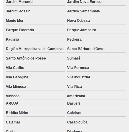
Jardim Morumbi
Jardim Nova Europa
Jardim Rossin
Jardim Samambaia
Monte Mor
Nova Odessa
Parque Eldorado
Parque Jambeiro
Paulínia
Pedreira
Região Metropolitana de Campinas
Santa Bárbara d'Oeste
Santo Antônio de Posse
Sumaré
Vila Carlito
Vila Formosa
Vila Georgina
Vila Industrial
Vila Mimosa
Vila Rica
Vinhedo
americana
ARUJÁ
Barueri
Biritiba Mirim
Caieiras
Cajamar
Carapicuíba
Cotia
Diadema