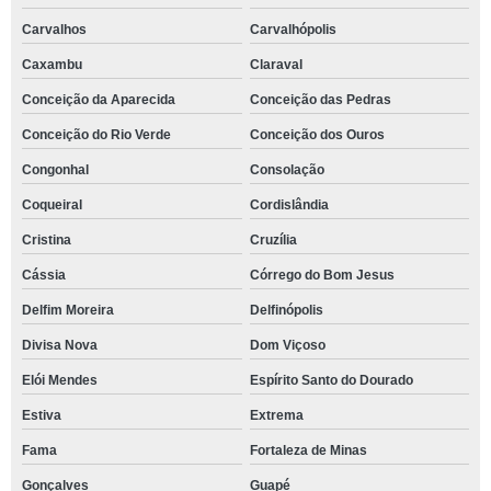
Carvalhos
Carvalhópolis
Caxambu
Claraval
Conceição da Aparecida
Conceição das Pedras
Conceição do Rio Verde
Conceição dos Ouros
Congonhal
Consolação
Coqueiral
Cordislândia
Cristina
Cruzília
Cássia
Córrego do Bom Jesus
Delfim Moreira
Delfinópolis
Divisa Nova
Dom Viçoso
Elói Mendes
Espírito Santo do Dourado
Estiva
Extrema
Fama
Fortaleza de Minas
Gonçalves
Guapé