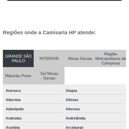
Regiões onde a Camisaria HP atende:
Região
GRANDE SÃO
INTERIOR
Minas Gerais
Metropolitana de
PAULO
Campinas
Sul Minas
Ribeirão Preto
Gerais
Aiuruoca
Alagoa
Albertina
Alfenas
Alpinópolis
Alterosa
Andradas
Andrelândia
Arantina
Arceburgo