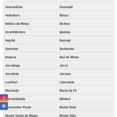
Guaranésia
Guaxupé
Heliodora
Ibiraci
Ibitiúra de Minas
Ilicínea
Inconfidentes
Ipuiuna
Itajubá
Itamogi
Itamonte
Itanhandu
Itapeva
Itaú de Minas
Jacutinga
Jacuí
Jesuânia
Juruaia
Lambari
Liberdade
Machado
Maria da Fé
Marmelópolis
Minduri
Monsenhor Paulo
Monte Belo
Monte Santo de Minas
Monte Sião