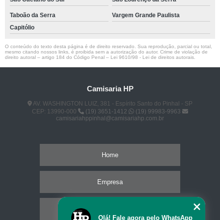
Taboão da Serra
Vargem Grande Paulista
Capitólio
O conteúdo do texto desta página é de direito reservado. Sua reprodução, parcial ou total,
mesmo citando nossos links, é proibida sem a autorização do autor. Crime de violação de
direito autoral – artigo 184 do Código Penal –
Lei 9610/98 - Lei de direitos autorais
.
Camisaria HP
AV. WASHINGTON LUIZ, 381 - Espírito Santo do Pinhal - SP
CEP: 13990-000
(19) 3651-1412
(19) 99983-9963
camisariahppinhal@camisariahp.com.br
Home
Empresa
Missão
Olá! Fale agora pelo WhatsApp