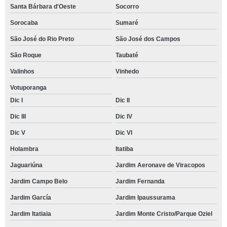
Santa Bárbara d'Oeste
Socorro
Sorocaba
Sumaré
São José do Rio Preto
São José dos Campos
São Roque
Taubaté
Valinhos
Vinhedo
Votuporanga
Dic I
Dic II
Dic III
Dic IV
Dic V
Dic VI
Holambra
Itatiba
Jaguariúna
Jardim Aeronave de Viracopos
Jardim Campo Belo
Jardim Fernanda
Jardim García
Jardim Ipaussurama
Jardim Itatiaia
Jardim Monte Cristo/Parque Oziel