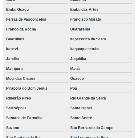
Embu Guaçú
Embu das Artes
Ferraz de Vasconcelos
Francisco Morato
Franco da Rocha
Guararema
Guarulhos
Itapecerica da Serra
Itapevi
Itaquaquecetuba
Jandira
Juquitiba
Mairiporã
Mauá
Mogi das Cruzes
Osasco
Pirapora do Bom Jesus
Poá
Ribeirão Pires
Rio Grande da Serra
Salesópolis
Santa Isabel
Santana de Parnaíba
Santo André
Suzano
São Bernardo do Campo
São Caetano do Sul
São Lourenço da Serra