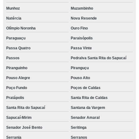
Munhoz
Muzambinho
Natércia
Nova Resende
Olímpio Noronha
Ouro Fino
Paraguaçu
Paraisópolis
Passa Quatro
Passa Vinte
Passos
Pedralva Santa Rita do Sapucaí
Piranguinho
Piranguçu
Pouso Alegre
Pouso Alto
Poço Fundo
Poços de Caldas
Pratápolis
Santa Rita de Caldas
Santa Rita do Sapucaí
Santana da Vargem
Sapucaí-Mirim
Senador Amaral
Senador José Bento
Seritinga
Serrania
Serranos