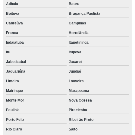
Atibaia
Bauru
Boituva
Bragança Paulista
Cabreúva
Campinas
Franca
Hortolândia
Indaiatuba
Itapetininga
Itu
Itupeva
Jaboticabal
Jacareí
Jaguariúna
Jundiaí
Limeira
Louveira
Mairinque
Marapoama
Monte Mor
Nova Odessa
Paulínia
Piracicaba
Porto Feliz
Ribeirão Preto
Rio Claro
Salto