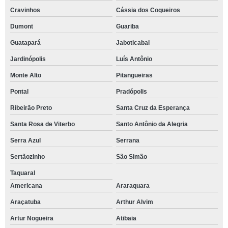
Cravinhos
Cássia dos Coqueiros
Dumont
Guariba
Guatapará
Jaboticabal
Jardinópolis
Luís Antônio
Monte Alto
Pitangueiras
Pontal
Pradópolis
Ribeirão Preto
Santa Cruz da Esperança
Santa Rosa de Viterbo
Santo Antônio da Alegria
Serra Azul
Serrana
Sertãozinho
São Simão
Taquaral
Americana
Araraquara
Araçatuba
Arthur Alvim
Artur Nogueira
Atibaia