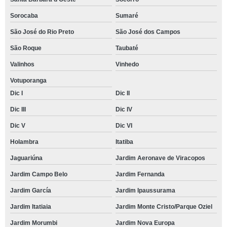
Sorocaba
Sumaré
São José do Rio Preto
São José dos Campos
São Roque
Taubaté
Valinhos
Vinhedo
Votuporanga
Dic I
Dic II
Dic III
Dic IV
Dic V
Dic VI
Holambra
Itatiba
Jaguariúna
Jardim Aeronave de Viracopos
Jardim Campo Belo
Jardim Fernanda
Jardim García
Jardim Ipaussurama
Jardim Itatiaia
Jardim Monte Cristo/Parque Oziel
Jardim Morumbi
Jardim Nova Europa