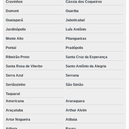
Cravinhos
Cássia dos Coqueiros
Dumont
Guariba
Guatapará
Jaboticabal
Jardinópolis
Luís Antônio
Monte Alto
Pitangueiras
Pontal
Pradópolis
Ribeirão Preto
Santa Cruz da Esperança
Santa Rosa de Viterbo
Santo Antônio da Alegria
Serra Azul
Serrana
Sertãozinho
São Simão
Taquaral
Americana
Araraquara
Araçatuba
Arthur Alvim
Artur Nogueira
Atibaia
Atibaia
Bauru