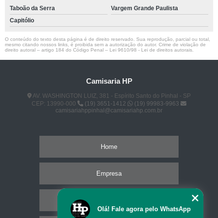
Taboão da Serra
Vargem Grande Paulista
Capitólio
O conteúdo do texto desta página é de direito reservado. Sua reprodução, parcial ou total,
mesmo citando nossos links, é proibida sem a autorização do autor. Crime de violação de
direito autoral – artigo 184 do Código Penal –
Lei 9610/98 - Lei de direitos autorais
.
Camisaria HP
AV. WASHINGTON LUIZ, 381 - Espírito Santo do Pinhal - SP
CEP: 13990-000
(19) 3651-1412
(19) 99983-9963
camisariahppinhal@camisariahp.com.br
Home
Empresa
Missão
Olá! Fale agora pelo WhatsApp