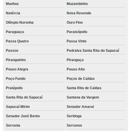
Munhoz
Muzambinho
Natércia
Nova Resende
Olímpio Noronha
Ouro Fino
Paraguaçu
Paraisópolis
Passa Quatro
Passa Vinte
Passos
Pedralva Santa Rita do Sapucaí
Piranguinho
Piranguçu
Pouso Alegre
Pouso Alto
Poço Fundo
Poços de Caldas
Pratápolis
Santa Rita de Caldas
Santa Rita do Sapucaí
Santana da Vargem
Sapucaí-Mirim
Senador Amaral
Senador José Bento
Seritinga
Serrania
Serranos