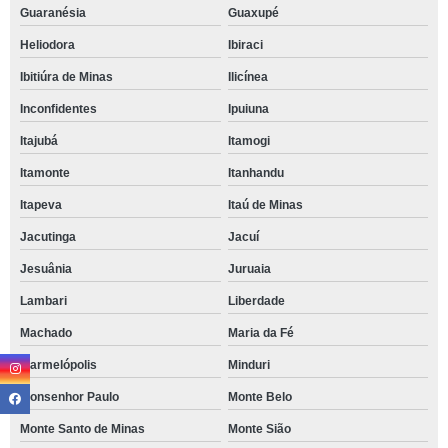
Guaranésia
Guaxupé
Heliodora
Ibiraci
Ibitiúra de Minas
Ilicínea
Inconfidentes
Ipuiuna
Itajubá
Itamogi
Itamonte
Itanhandu
Itapeva
Itaú de Minas
Jacutinga
Jacuí
Jesuânia
Juruaia
Lambari
Liberdade
Machado
Maria da Fé
Marmelópolis
Minduri
Monsenhor Paulo
Monte Belo
Monte Santo de Minas
Monte Sião