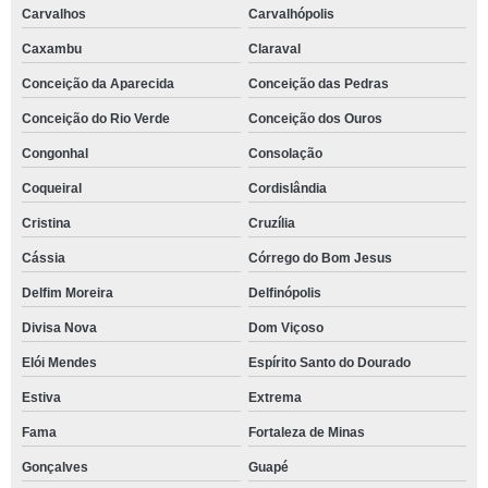
Carvalhos
Carvalhópolis
Caxambu
Claraval
Conceição da Aparecida
Conceição das Pedras
Conceição do Rio Verde
Conceição dos Ouros
Congonhal
Consolação
Coqueiral
Cordislândia
Cristina
Cruzília
Cássia
Córrego do Bom Jesus
Delfim Moreira
Delfinópolis
Divisa Nova
Dom Viçoso
Elói Mendes
Espírito Santo do Dourado
Estiva
Extrema
Fama
Fortaleza de Minas
Gonçalves
Guapé