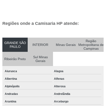
Regiões onde a Camisaria HP atende:
Região
GRANDE SÃO
INTERIOR
Minas Gerais
Metropolitana de
PAULO
Campinas
Sul Minas
Ribeirão Preto
Gerais
Aiuruoca
Alagoa
Albertina
Alfenas
Alpinópolis
Alterosa
Andradas
Andrelândia
Arantina
Arceburgo