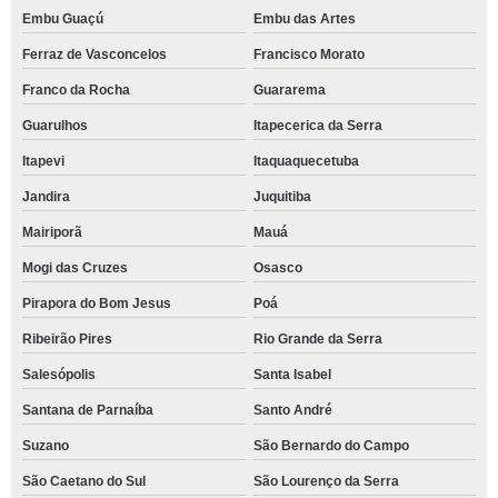
Embu Guaçú
Embu das Artes
Ferraz de Vasconcelos
Francisco Morato
Franco da Rocha
Guararema
Guarulhos
Itapecerica da Serra
Itapevi
Itaquaquecetuba
Jandira
Juquitiba
Mairiporã
Mauá
Mogi das Cruzes
Osasco
Pirapora do Bom Jesus
Poá
Ribeirão Pires
Rio Grande da Serra
Salesópolis
Santa Isabel
Santana de Parnaíba
Santo André
Suzano
São Bernardo do Campo
São Caetano do Sul
São Lourenço da Serra