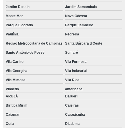
Jardim Rossin
Jardim Samambaia
Monte Mor
Nova Odessa
Parque Eldorado
Parque Jambeiro
Paulínia
Pedreira
Região Metropolitana de Campinas
Santa Bárbara d'Oeste
Santo Antônio de Posse
Sumaré
Vila Carlito
Vila Formosa
Vila Georgina
Vila Industrial
Vila Mimosa
Vila Rica
Vinhedo
americana
ARUJÁ
Barueri
Biritiba Mirim
Caieiras
Cajamar
Carapicuíba
Cotia
Diadema