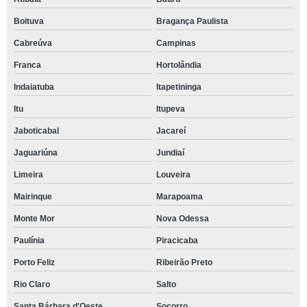
Boituva
Bragança Paulista
Cabreúva
Campinas
Franca
Hortolândia
Indaiatuba
Itapetininga
Itu
Itupeva
Jaboticabal
Jacareí
Jaguariúna
Jundiaí
Limeira
Louveira
Mairinque
Marapoama
Monte Mor
Nova Odessa
Paulínia
Piracicaba
Porto Feliz
Ribeirão Preto
Rio Claro
Salto
Santa Bárbara d'Oeste
Socorro