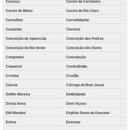
Careaçu
Carmo da Cachoeira
Carmo de Minas
Carmo do Rio Claro
Carvalhos
Carvalhópolis
Caxambu
Claraval
Conceição da Aparecida
Conceição das Pedras
Conceição do Rio Verde
Conceição dos Ouros
Congonhal
Consolação
Coqueiral
Cordislândia
Cristina
Cruzília
Cássia
Córrego do Bom Jesus
Delfim Moreira
Delfinópolis
Divisa Nova
Dom Viçoso
Elói Mendes
Espírito Santo do Dourado
Estiva
Extrema