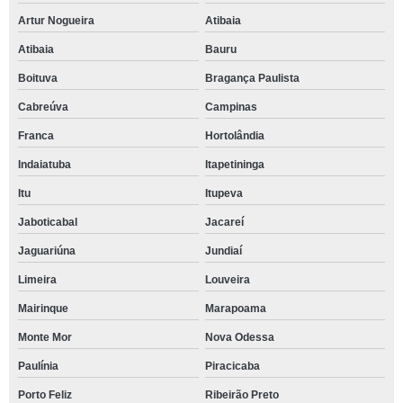
Artur Nogueira
Atibaia
Atibaia
Bauru
Boituva
Bragança Paulista
Cabreúva
Campinas
Franca
Hortolândia
Indaiatuba
Itapetininga
Itu
Itupeva
Jaboticabal
Jacareí
Jaguariúna
Jundiaí
Limeira
Louveira
Mairinque
Marapoama
Monte Mor
Nova Odessa
Paulínia
Piracicaba
Porto Feliz
Ribeirão Preto