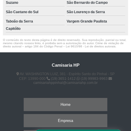
Suzano
São Bernardo do Campo
São Caetano do Sul
São Lourenço da Serra
Taboão da Serra
Vargem Grande Paulista
Capitólio
O conteúdo do texto desta página é de direito reservado. Sua reprodução, parcial ou total,
mesmo citando nossos links, é proibida sem a autorização do autor. Crime de violação de
direito autoral – artigo 184 do Código Penal –
Lei 9610/98 - Lei de direitos autorais
.
Camisaria HP
AV. WASHINGTON LUIZ, 381 - Espírito Santo do Pinhal - SP
CEP: 13990-000
(19) 3651-1412
(19) 99983-9963
camisariahppinhal@camisariahp.com.br
Home
Empresa