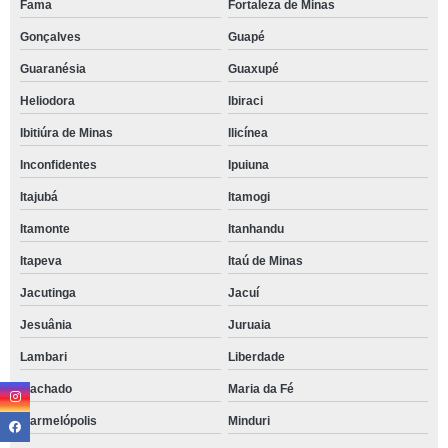
Fama
Fortaleza de Minas
Gonçalves
Guapé
Guaranésia
Guaxupé
Heliodora
Ibiraci
Ibitiúra de Minas
Ilicínea
Inconfidentes
Ipuiuna
Itajubá
Itamogi
Itamonte
Itanhandu
Itapeva
Itaú de Minas
Jacutinga
Jacuí
Jesuânia
Juruaia
Lambari
Liberdade
Machado
Maria da Fé
Marmelópolis
Minduri