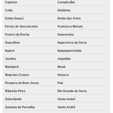
Cajamar
Carapicuíba
Cotia
Diadema
Embu Guaçú
Embu das Artes
Ferraz de Vasconcelos
Francisco Morato
Franco da Rocha
Guararema
Guarulhos
Itapecerica da Serra
Itapevi
Itaquaquecetuba
Jandira
Juquitiba
Mairiporã
Mauá
Mogi das Cruzes
Osasco
Pirapora do Bom Jesus
Poá
Ribeirão Pires
Rio Grande da Serra
Salesópolis
Santa Isabel
Santana de Parnaíba
Santo André