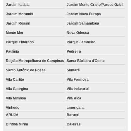
Jardim Itatiaia
Jardim Monte Cristo/Parque Oziel
Jardim Morumbi
Jardim Nova Europa
Jardim Rossin
Jardim Samambaia
Monte Mor
Nova Odessa
Parque Eldorado
Parque Jambeiro
Paulínia
Pedreira
Região Metropolitana de Campinas
Santa Bárbara d'Oeste
Santo Antônio de Posse
Sumaré
Vila Carlito
Vila Formosa
Vila Georgina
Vila Industrial
Vila Mimosa
Vila Rica
Vinhedo
americana
ARUJÁ
Barueri
Biritiba Mirim
Caieiras