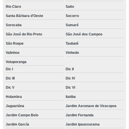
Rio Claro
Salto
Santa Bárbara d'Oeste
Socorro
Sorocaba
Sumaré
São José do Rio Preto
São José dos Campos
São Roque
Taubaté
Valinhos
Vinhedo
Votuporanga
Dic I
Dic II
Dic III
Dic IV
Dic V
Dic VI
Holambra
Itatiba
Jaguariúna
Jardim Aeronave de Viracopos
Jardim Campo Belo
Jardim Fernanda
Jardim García
Jardim Ipaussurama