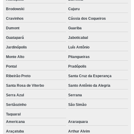
Brodowski
Cajuru
Cravinhos
Cássia dos Coqueiros
Dumont
Guariba
Guatapará
Jaboticabal
Jardinópolis
Luís Antônio
Monte Alto
Pitangueiras
Pontal
Pradópolis
Ribeirão Preto
Santa Cruz da Esperança
Santa Rosa de Viterbo
Santo Antônio da Alegria
Serra Azul
Serrana
Sertãozinho
São Simão
Taquaral
Americana
Araraquara
Araçatuba
Arthur Alvim