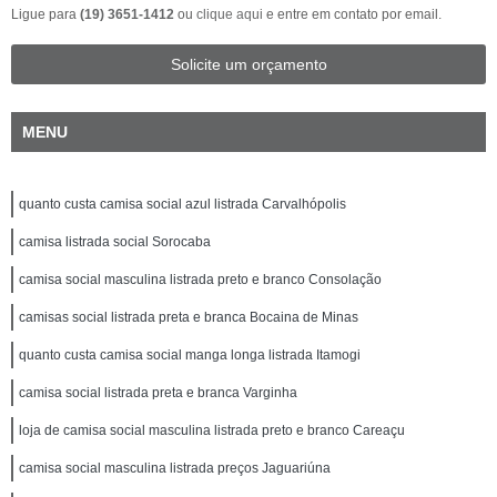
Ligue para
(19) 3651-1412
ou
clique aqui
e entre em contato por email.
Solicite um orçamento
MENU
quanto custa camisa social azul listrada Carvalhópolis
camisa listrada social Sorocaba
camisa social masculina listrada preto e branco Consolação
camisas social listrada preta e branca Bocaina de Minas
quanto custa camisa social manga longa listrada Itamogi
camisa social listrada preta e branca Varginha
loja de camisa social masculina listrada preto e branco Careaçu
camisa social masculina listrada preços Jaguariúna