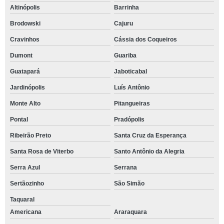
Altinópolis
Barrinha
Brodowski
Cajuru
Cravinhos
Cássia dos Coqueiros
Dumont
Guariba
Guatapará
Jaboticabal
Jardinópolis
Luís Antônio
Monte Alto
Pitangueiras
Pontal
Pradópolis
Ribeirão Preto
Santa Cruz da Esperança
Santa Rosa de Viterbo
Santo Antônio da Alegria
Serra Azul
Serrana
Sertãozinho
São Simão
Taquaral
Americana
Araraquara