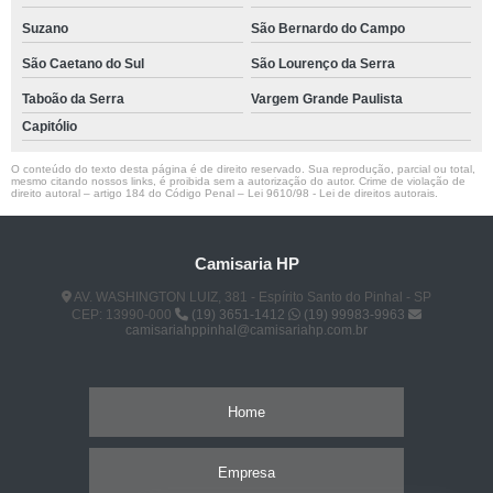
Suzano
São Bernardo do Campo
São Caetano do Sul
São Lourenço da Serra
Taboão da Serra
Vargem Grande Paulista
Capitólio
O conteúdo do texto desta página é de direito reservado. Sua reprodução, parcial ou total,
mesmo citando nossos links, é proibida sem a autorização do autor. Crime de violação de
direito autoral – artigo 184 do Código Penal –
Lei 9610/98 - Lei de direitos autorais
.
Camisaria HP
AV. WASHINGTON LUIZ, 381 - Espírito Santo do Pinhal - SP
CEP: 13990-000
(19) 3651-1412
(19) 99983-9963
camisariahppinhal@camisariahp.com.br
Home
Empresa