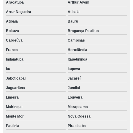
Araçatuba
Arthur Alvim
Artur Nogueira
Atibaia
Atibaia
Bauru
Boituva
Bragança Paulista
Cabreúva
Campinas
Franca
Hortolândia
Indaiatuba
Itapetininga
Itu
Itupeva
Jaboticabal
Jacareí
Jaguariúna
Jundiaí
Limeira
Louveira
Mairinque
Marapoama
Monte Mor
Nova Odessa
Paulínia
Piracicaba