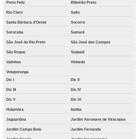
Porto Feliz
Ribeirão Preto
Rio Claro
Salto
Santa Bárbara d'Oeste
Socorro
Sorocaba
Sumaré
São José do Rio Preto
São José dos Campos
São Roque
Taubaté
Valinhos
Vinhedo
Votuporanga
Dic I
Dic II
Dic III
Dic IV
Dic V
Dic VI
Holambra
Itatiba
Jaguariúna
Jardim Aeronave de Viracopos
Jardim Campo Belo
Jardim Fernanda