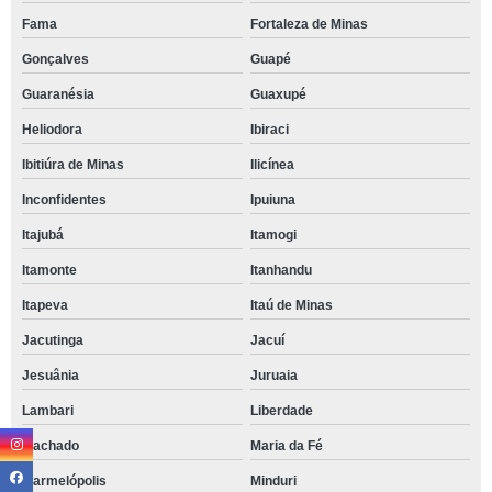
Fama
Fortaleza de Minas
Gonçalves
Guapé
Guaranésia
Guaxupé
Heliodora
Ibiraci
Ibitiúra de Minas
Ilicínea
Inconfidentes
Ipuiuna
Itajubá
Itamogi
Itamonte
Itanhandu
Itapeva
Itaú de Minas
Jacutinga
Jacuí
Jesuânia
Juruaia
Lambari
Liberdade
Machado
Maria da Fé
Marmelópolis
Minduri