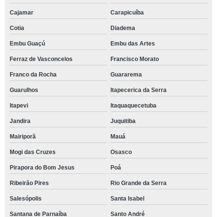
Cajamar
Carapicuíba
Cotia
Diadema
Embu Guaçú
Embu das Artes
Ferraz de Vasconcelos
Francisco Morato
Franco da Rocha
Guararema
Guarulhos
Itapecerica da Serra
Itapevi
Itaquaquecetuba
Jandira
Juquitiba
Mairiporã
Mauá
Mogi das Cruzes
Osasco
Pirapora do Bom Jesus
Poá
Ribeirão Pires
Rio Grande da Serra
Salesópolis
Santa Isabel
Santana de Parnaíba
Santo André