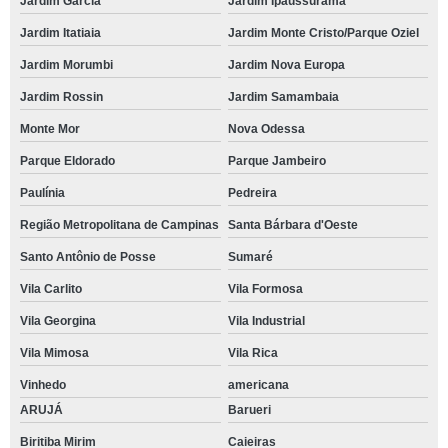
Jardim García
Jardim Ipaussurama
Jardim Itatiaia
Jardim Monte Cristo/Parque Oziel
Jardim Morumbi
Jardim Nova Europa
Jardim Rossin
Jardim Samambaia
Monte Mor
Nova Odessa
Parque Eldorado
Parque Jambeiro
Paulínia
Pedreira
Região Metropolitana de Campinas
Santa Bárbara d'Oeste
Santo Antônio de Posse
Sumaré
Vila Carlito
Vila Formosa
Vila Georgina
Vila Industrial
Vila Mimosa
Vila Rica
Vinhedo
americana
ARUJÁ
Barueri
Biritiba Mirim
Caieiras