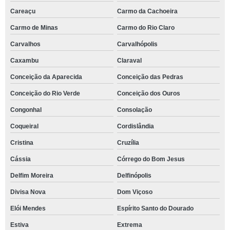
Careaçu
Carmo da Cachoeira
Carmo de Minas
Carmo do Rio Claro
Carvalhos
Carvalhópolis
Caxambu
Claraval
Conceição da Aparecida
Conceição das Pedras
Conceição do Rio Verde
Conceição dos Ouros
Congonhal
Consolação
Coqueiral
Cordislândia
Cristina
Cruzília
Cássia
Córrego do Bom Jesus
Delfim Moreira
Delfinópolis
Divisa Nova
Dom Viçoso
Elói Mendes
Espírito Santo do Dourado
Estiva
Extrema