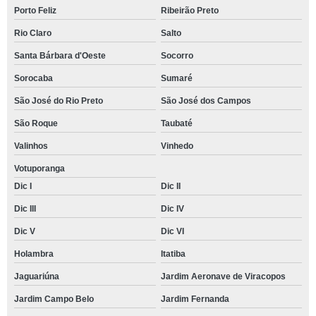
Porto Feliz
Ribeirão Preto
Rio Claro
Salto
Santa Bárbara d'Oeste
Socorro
Sorocaba
Sumaré
São José do Rio Preto
São José dos Campos
São Roque
Taubaté
Valinhos
Vinhedo
Votuporanga
Dic I
Dic II
Dic III
Dic IV
Dic V
Dic VI
Holambra
Itatiba
Jaguariúna
Jardim Aeronave de Viracopos
Jardim Campo Belo
Jardim Fernanda