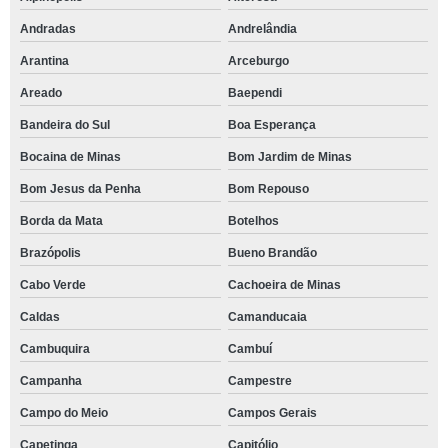
Andradas
Andrelândia
Arantina
Arceburgo
Areado
Baependi
Bandeira do Sul
Boa Esperança
Bocaina de Minas
Bom Jardim de Minas
Bom Jesus da Penha
Bom Repouso
Borda da Mata
Botelhos
Brazópolis
Bueno Brandão
Cabo Verde
Cachoeira de Minas
Caldas
Camanducaia
Cambuquira
Cambuí
Campanha
Campestre
Campo do Meio
Campos Gerais
Capetinga
Capitólio