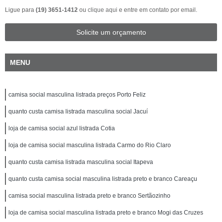
Ligue para
(19) 3651-1412
ou
clique aqui
e entre em contato por email.
Solicite um orçamento
MENU
camisa social masculina listrada preços Porto Feliz
quanto custa camisa listrada masculina social Jacuí
loja de camisa social azul listrada Cotia
loja de camisa social masculina listrada Carmo do Rio Claro
quanto custa camisa listrada masculina social Itapeva
quanto custa camisa social masculina listrada preto e branco Careaçu
camisa social masculina listrada preto e branco Sertãozinho
loja de camisa social masculina listrada preto e branco Mogi das Cruzes