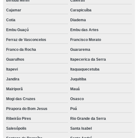
Biritiba Mirim
Caieiras
Cajamar
Carapicuíba
Cotia
Diadema
Embu Guaçú
Embu das Artes
Ferraz de Vasconcelos
Francisco Morato
Franco da Rocha
Guararema
Guarulhos
Itapecerica da Serra
Itapevi
Itaquaquecetuba
Jandira
Juquitiba
Mairiporã
Mauá
Mogi das Cruzes
Osasco
Pirapora do Bom Jesus
Poá
Ribeirão Pires
Rio Grande da Serra
Salesópolis
Santa Isabel