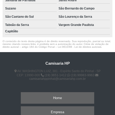
Santana de Parnaíba
Santo André
Suzano
São Bernardo do Campo
São Caetano do Sul
São Lourenço da Serra
Taboão da Serra
Vargem Grande Paulista
Capitólio
O conteúdo do texto desta página é de direito reservado. Sua reprodução, parcial ou total,
mesmo citando nossos links, é proibida sem a autorização do autor. Crime de violação de
direito autoral – artigo 184 do Código Penal –
Lei 9610/98 - Lei de direitos autorais
.
Camisaria HP
AV. WASHINGTON LUIZ, 381 - Espírito Santo do Pinhal - SP
CEP: 13990-000
(19) 3651-1412
(19) 99983-9963
camisariahppinhal@camisariahp.com.br
Home
Empresa