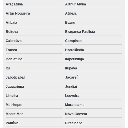
Araçatuba
Arthur Alvim
Artur Nogueira
Atibaia
Atibaia
Bauru
Boituva
Bragança Paulista
Cabreúva
Campinas
Franca
Hortolândia
Indaiatuba
Itapetininga
Itu
Itupeva
Jaboticabal
Jacareí
Jaguariúna
Jundiaí
Limeira
Louveira
Mairinque
Marapoama
Monte Mor
Nova Odessa
Paulínia
Piracicaba