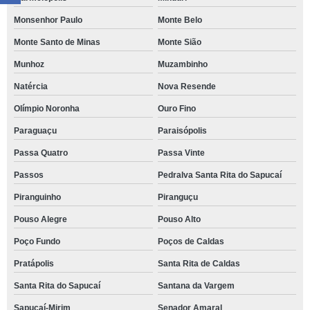
Monsenhor Paulo
Monte Belo
Monte Santo de Minas
Monte Sião
Munhoz
Muzambinho
Natércia
Nova Resende
Olímpio Noronha
Ouro Fino
Paraguaçu
Paraisópolis
Passa Quatro
Passa Vinte
Passos
Pedralva Santa Rita do Sapucaí
Piranguinho
Piranguçu
Pouso Alegre
Pouso Alto
Poço Fundo
Poços de Caldas
Pratápolis
Santa Rita de Caldas
Santa Rita do Sapucaí
Santana da Vargem
Sapucaí-Mirim
Senador Amaral