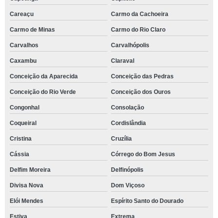
Careaçu
Carmo da Cachoeira
Carmo de Minas
Carmo do Rio Claro
Carvalhos
Carvalhópolis
Caxambu
Claraval
Conceição da Aparecida
Conceição das Pedras
Conceição do Rio Verde
Conceição dos Ouros
Congonhal
Consolação
Coqueiral
Cordislândia
Cristina
Cruzília
Cássia
Córrego do Bom Jesus
Delfim Moreira
Delfinópolis
Divisa Nova
Dom Viçoso
Elói Mendes
Espírito Santo do Dourado
Estiva
Extrema