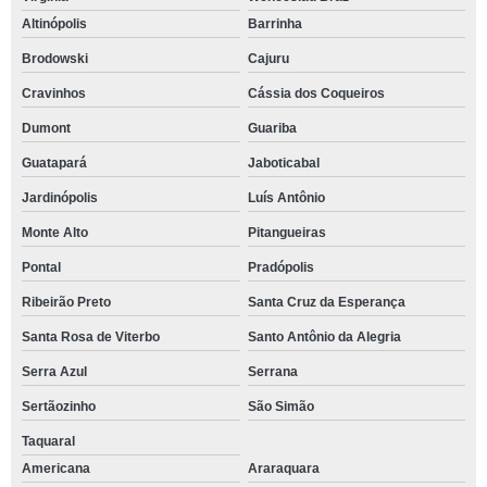
Altinópolis
Barrinha
Brodowski
Cajuru
Cravinhos
Cássia dos Coqueiros
Dumont
Guariba
Guatapará
Jaboticabal
Jardinópolis
Luís Antônio
Monte Alto
Pitangueiras
Pontal
Pradópolis
Ribeirão Preto
Santa Cruz da Esperança
Santa Rosa de Viterbo
Santo Antônio da Alegria
Serra Azul
Serrana
Sertãozinho
São Simão
Taquaral
Americana
Araraquara