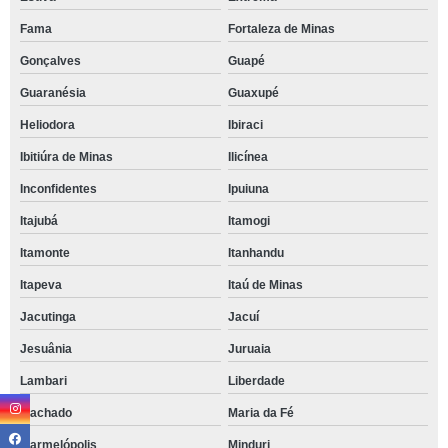
Fama
Fortaleza de Minas
Gonçalves
Guapé
Guaranésia
Guaxupé
Heliodora
Ibiraci
Ibitiúra de Minas
Ilicínea
Inconfidentes
Ipuiuna
Itajubá
Itamogi
Itamonte
Itanhandu
Itapeva
Itaú de Minas
Jacutinga
Jacuí
Jesuânia
Juruaia
Lambari
Liberdade
Machado
Maria da Fé
Marmelópolis
Minduri