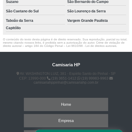
Suzano
São Bernardo do Campo
São Caetano do Sul
São Lourenço da Serra
Taboão da Serra
Vargem Grande Paulista
Capitólio
O conteúdo do texto desta página é de direito reservado. Sua reprodução, parcial ou total,
mesmo citando nossos links, é proibida sem a autorização do autor. Crime de violação de
direito autoral – artigo 184 do Código Penal –
Lei 9610/98 - Lei de direitos autorais
.
Camisaria HP
AV. WASHINGTON LUIZ, 381 - Espírito Santo do Pinhal - SP
CEP: 13990-000
(19) 3651-1412
(19) 99983-9963
camisariahppinhal@camisariahp.com.br
Home
Empresa