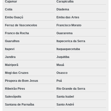
Cajamar
Carapicuíba
Cotia
Diadema
Embu Guaçú
Embu das Artes
Ferraz de Vasconcelos
Francisco Morato
Franco da Rocha
Guararema
Guarulhos
Itapecerica da Serra
Itapevi
Itaquaquecetuba
Jandira
Juquitiba
Mairiporã
Mauá
Mogi das Cruzes
Osasco
Pirapora do Bom Jesus
Poá
Ribeirão Pires
Rio Grande da Serra
Salesópolis
Santa Isabel
Santana de Parnaíba
Santo André