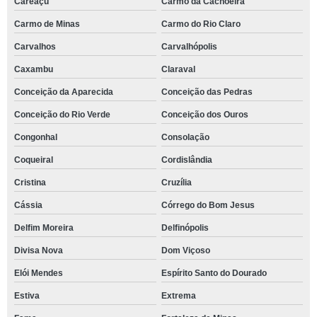
Careaçu
Carmo da Cachoeira
Carmo de Minas
Carmo do Rio Claro
Carvalhos
Carvalhópolis
Caxambu
Claraval
Conceição da Aparecida
Conceição das Pedras
Conceição do Rio Verde
Conceição dos Ouros
Congonhal
Consolação
Coqueiral
Cordislândia
Cristina
Cruzília
Cássia
Córrego do Bom Jesus
Delfim Moreira
Delfinópolis
Divisa Nova
Dom Viçoso
Elói Mendes
Espírito Santo do Dourado
Estiva
Extrema