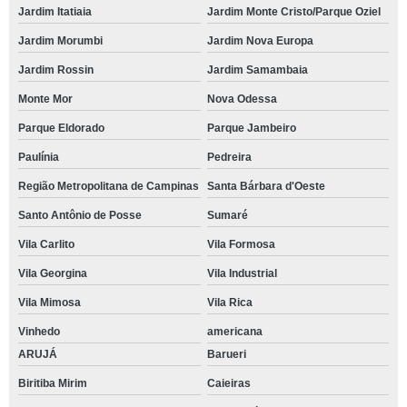
Jardim Itatiaia
Jardim Monte Cristo/Parque Oziel
Jardim Morumbi
Jardim Nova Europa
Jardim Rossin
Jardim Samambaia
Monte Mor
Nova Odessa
Parque Eldorado
Parque Jambeiro
Paulínia
Pedreira
Região Metropolitana de Campinas
Santa Bárbara d'Oeste
Santo Antônio de Posse
Sumaré
Vila Carlito
Vila Formosa
Vila Georgina
Vila Industrial
Vila Mimosa
Vila Rica
Vinhedo
americana
ARUJÁ
Barueri
Biritiba Mirim
Caieiras