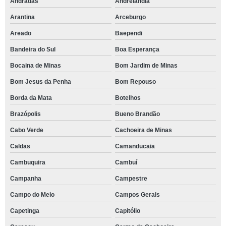
Andradas
Andrelândia
Arantina
Arceburgo
Areado
Baependi
Bandeira do Sul
Boa Esperança
Bocaina de Minas
Bom Jardim de Minas
Bom Jesus da Penha
Bom Repouso
Borda da Mata
Botelhos
Brazópolis
Bueno Brandão
Cabo Verde
Cachoeira de Minas
Caldas
Camanducaia
Cambuquira
Cambuí
Campanha
Campestre
Campo do Meio
Campos Gerais
Capetinga
Capitólio