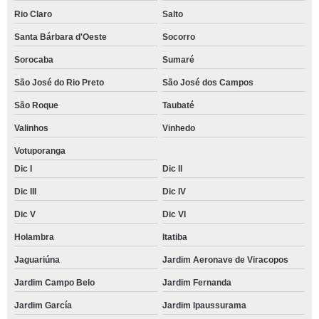
Rio Claro
Salto
Santa Bárbara d'Oeste
Socorro
Sorocaba
Sumaré
São José do Rio Preto
São José dos Campos
São Roque
Taubaté
Valinhos
Vinhedo
Votuporanga
Dic I
Dic II
Dic III
Dic IV
Dic V
Dic VI
Holambra
Itatiba
Jaguariúna
Jardim Aeronave de Viracopos
Jardim Campo Belo
Jardim Fernanda
Jardim García
Jardim Ipaussurama