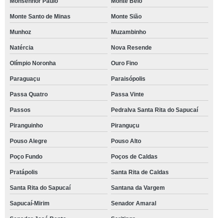
Monsenhor Paulo
Monte Belo
Monte Santo de Minas
Monte Sião
Munhoz
Muzambinho
Natércia
Nova Resende
Olímpio Noronha
Ouro Fino
Paraguaçu
Paraisópolis
Passa Quatro
Passa Vinte
Passos
Pedralva Santa Rita do Sapucaí
Piranguinho
Piranguçu
Pouso Alegre
Pouso Alto
Poço Fundo
Poços de Caldas
Pratápolis
Santa Rita de Caldas
Santa Rita do Sapucaí
Santana da Vargem
Sapucaí-Mirim
Senador Amaral