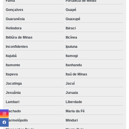
Fama
Fortaleza de Minas
Gonçalves
Guapé
Guaranésia
Guaxupé
Heliodora
Ibiraci
Ibitiúra de Minas
Ilicínea
Inconfidentes
Ipuiuna
Itajubá
Itamogi
Itamonte
Itanhandu
Itapeva
Itaú de Minas
Jacutinga
Jacuí
Jesuânia
Juruaia
Lambari
Liberdade
Machado
Maria da Fé
Marmelópolis
Minduri