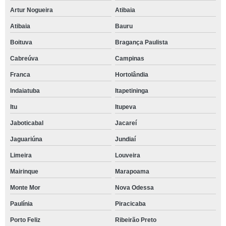
Artur Nogueira
Atibaia
Atibaia
Bauru
Boituva
Bragança Paulista
Cabreúva
Campinas
Franca
Hortolândia
Indaiatuba
Itapetininga
Itu
Itupeva
Jaboticabal
Jacareí
Jaguariúna
Jundiaí
Limeira
Louveira
Mairinque
Marapoama
Monte Mor
Nova Odessa
Paulínia
Piracicaba
Porto Feliz
Ribeirão Preto