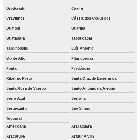
Brodowski
Cajuru
Cravinhos
Cássia dos Coqueiros
Dumont
Guariba
Guatapará
Jaboticabal
Jardinópolis
Luís Antônio
Monte Alto
Pitangueiras
Pontal
Pradópolis
Ribeirão Preto
Santa Cruz da Esperança
Santa Rosa de Viterbo
Santo Antônio da Alegria
Serra Azul
Serrana
Sertãozinho
São Simão
Taquaral
Americana
Araraquara
Araçatuba
Arthur Alvim